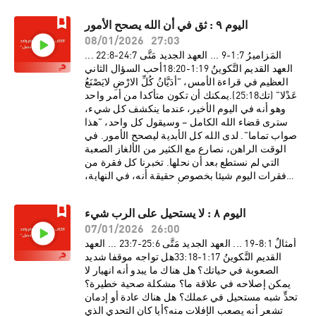
اليوم ٩ : ثق في أن الله يصحح الأمور
08/01/2026
27:03
المَزاميرُ 7:‏1-‏9 ... العهد الجديد مَتَّى 7:‏24-‏8:‏22 ...
العهد القديم التَّكوينُ 19:‏1-‏20:‏18أحب السؤال الثاني
العظيم في قراءة الأمس، "أدَيَّانُ كُلِّ الارْضِ لايَصْنَعُ
عَدْلا" (تك25:18).يمكنك أن تكون متأكدا من أمر واحد
وهو أنه في اليوم الأخير، عندما ينكشف كل شيء،
سترى قضاء الله الكامل – وسيقول كل واحد، "هذا
صواب تماما". لدى الله كل الأبدية ليصحح الأمور. في
الوقت الراهن، نصارع مع الكثير من الألغاز الصعبة
التي لم نستطع بعد أن نحلها. تخبرنا كل فقرة من
فقرات اليوم شيئا بخصوص حقيقة أنه، في النهاية،
سيضع الله الأمور في نصابها الصحيح.
اليوم ٨ : لا يستحيل على الرب شيء
07/01/2026
26:00
أمثالٌ 1:‏8-‏19 ... العهد الجديد مَتَّى 6:‏25-‏7:‏23 ... العهد
القديم التَّكوينُ 17:‏1-‏18:‏33هل تواجه موقفا شديد
الصعوبة في حياتك؟ هل هناك ما يبدو أنه انهيار لا
يمكن إصلاحه في علاقة ما؟ مشكلة صحية خطيرة؟
تحدٍّ شبه مستحيل في عملك؟ هل هناك عادة أو إدمان
تشعر أنه يصعب الإفلات منه؟أيا كان التحدي الذي