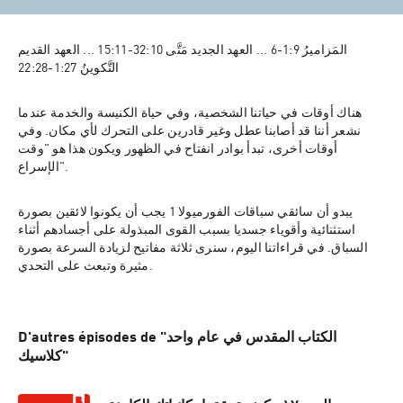
المَزاميرُ 9:‏1-‏6 ... العهد الجديد مَتَّى 10:‏32-‏11:‏15 ... العهد القديم 
التَّكوينُ 27:‏1-‏28:‏22
هناك أوقات في حياتنا الشخصية، وفي حياة الكنيسة والخدمة عندما 
نشعر أننا قد أصابنا عطل وغير قادرين على التحرك لأي مكان. وفي 
أوقات أخرى، تبدأ بوادر انفتاح في الظهور ويكون هذا هو "وقت 
الإسراع".	
يبدو أن سائقي سباقات الفورميولا 1 يجب أن يكونوا لائقين بصورة 
استثنائية وأقوياء جسديا بسبب القوى المبذولة على أجسادهم أثناء 
السباق. في قراءاتنا اليوم، سنرى ثلاثة مفاتيح لزيادة السرعة بصورة 
مثيرة وتبعث على التحدي.
D'autres épisodes de "الكتاب المقدس في عام واحد
كلاسيك"