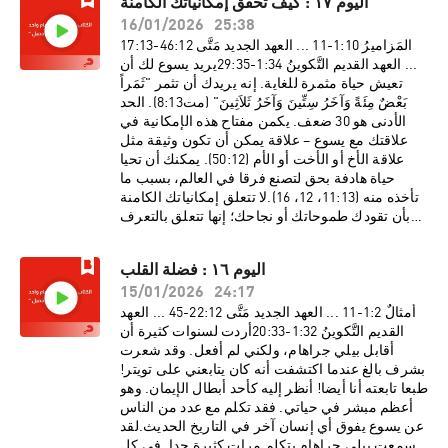
اليوم ١٧ : كيف تحقق إمكانياتك الكامنة
16/01/2026
25:38
المَزاميرُ 10:‏1-‏11 ... العهد الجديد مَتَّى 12:‏46-‏13:‏17
... العهد القديم التَّكوينُ 34:‏1-‏35:‏29يريد يسوع لك أن
تعيش حياة مثمرة للغاية. إنه يريدك أن تثمر "ثَمَراً
بَعْضٌ مِئَةً وَآخَرُ سِتِّينَ وَآخَرُ ثَلاَثِينَ" (مت8:13). الحد
الأدنى هو 30 ضعف. يكمن مفتاح هذه الإمكانية في
علاقتك مع يسوع – علاقة يمكن أن تكون وثيقة مثل
علاقة الأخ أو الأخت أو الأم (50:12). يمكنك أن تحيا
حياة هادفة بحق لتصنع فرقا في العالم، بسبب ما
تأخذه منه (11:13، 12، 16).لا تتعلق إمكانياتك الكامنة
بأن تقودك طموحاتك أو نجاحك؛ إنها تتعلق بالتعرف
على من تكون في الله. بينما تطلب وجهه وتعيش
حياتك بحسب أغراضه، ستحمل الكثير من الثمر. كلما
اليوم ١٦ : فضلة القلب
بدأت تحقق طاقاتك المعطاة لك من الله، كلما ائتمنك
15/01/2026
24:17
أكثر. إنه يريد لك أن تحيا حياة الوفرة والفيض. (ع12).
أمثالٌ 2:‏1-‏11 ... العهد الجديد مَتَّى 12:‏22-‏45 ... العهد
القديم التَّكوينُ 32:‏1-‏33:‏20أردت لسنوات كثيرة أن
أقابل بيلي جراهام، ولكني لم أفعل. وقد شعرت
بشرف بالغ عندما اكتشفت أنه كان يتابعني على تويتر!
طبعا تابعته أنا أيضا! أنظر إليه كأحد أبطال الإيمان. وهو
أعظم مبشر في حياتي. فقد تكلم مع عدد من الناس
عن يسوع يفوق أي إنسان آخر في التاريخ الحديث.لقد
سمعت بيلي جراهام يتكلم مرات كثيرة جدا. في كل