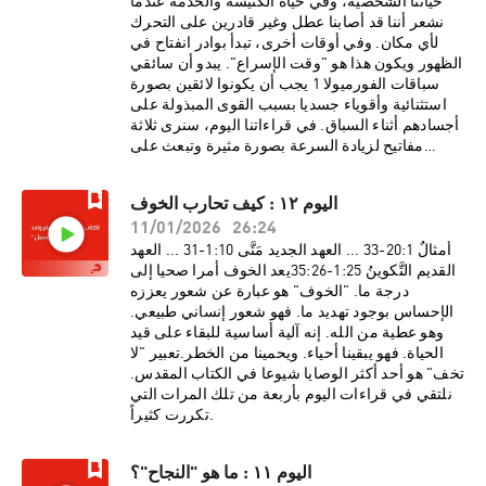
الإرادة.
حياتنا الشخصية، وفي حياة الكنيسة والخدمة عندما
نشعر أننا قد أصابنا عطل وغير قادرين على التحرك
لأي مكان. وفي أوقات أخرى، تبدأ بوادر انفتاح في
الظهور ويكون هذا هو "وقت الإسراع". يبدو أن سائقي
سباقات الفورميولا 1 يجب أن يكونوا لائقين بصورة
استثنائية وأقوياء جسديا بسبب القوى المبذولة على
أجسادهم أثناء السباق. في قراءاتنا اليوم، سنرى ثلاثة
مفاتيح لزيادة السرعة بصورة مثيرة وتبعث على
التحدي.
اليوم ١٢ : كيف تحارب الخوف
11/01/2026
26:24
أمثالٌ 1:‏20-‏33 ... العهد الجديد مَتَّى 10:‏1-‏31 ... العهد
القديم التَّكوينُ 25:‏1-‏26:‏35يعد الخوف أمرا صحيا إلى
درجة ما. "الخوف" هو عبارة عن شعور يعززه
الإحساس بوجود تهديد ما. فهو شعور إنساني طبيعي.
وهو عطية من الله. إنه آلية أساسية للبقاء على قيد
الحياة. فهو يبقينا أحياء. ويحمينا من الخطر.تعبير "لا
تخف" هو أحد أكثر الوصايا شيوعا في الكتاب المقدس.
نلتقي في قراءات اليوم بأربعة من تلك المرات التي
تكررت كثيراً.
اليوم ١١ : ما هو "النجاح"؟