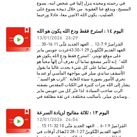
في رحمته ومحبته ينزل إلينا في شخص ابنه، يسوع
المسيح، ويدفع عنا العقوبة. من خلال ذبيحة يسوع على
الصليب، يكون الله الاثنين معا، عادلا ورحيما.
اليوم ١٤ : استرخ فقط ودع الله يكون هو الله
13/01/2026
26:29
المَزاميرُ 9:‏7-‏12 ... العهد الجديد مَتَّى 11:‏16-‏30 ...
العهد القديم التَّكوينُ 29:‏1-‏30:‏43غردت جويس ماير
على موقع تويتر، "استرخ فقط ودع الله يكون هو
الله". إنه لأمر مشجع تماما أن نعرف أن إلهاً محباً هو
المسيطر تماما على كل شيء يحدث.غالبا ما يقول
الأسقف ساندي ميلر في مواجهة المآسي أو عندما
تجري الأمور بصورة سيئة للغاية: "الرب هو السيد".
يشار إلى الله مرات كثيرة في الكتاب المقدس بصفته
الرب صاحب السيادة. لذا عبّر كل من جويس ماير
وساندي ميلر، بأساليب مختلفة، عن ثقة مطلقة في
سيادة الله. إن كان الله هو السيد وهو المسيطر
بالتمام، فهل يعني هذا إعفاءك من مسئولية
اليوم ١٣ : ثلاثة مفاتيح لزيادة السرعة
تصرفاتك؟ هل يعني هذا أنه ليست لديك "حرية
12/01/2026
24:54
الإرادة"؟ كما سنرى في قراءة العهد الجديد اليوم، إن
الكتاب المقدس يُعلِّم كلا الأمرين – سيادة الله التامة
المَزاميرُ 9:‏1-‏6 ... العهد الجديد مَتَّى 10:‏32-‏11:‏15 ...
في نفس الوقت مع المسؤولية الإنسانية وحرية
العهد القديم التَّكوينُ 27:‏1-‏28:‏22هناك أوقات في