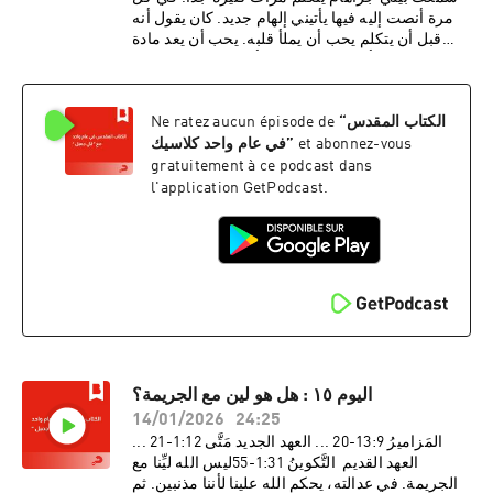
مرة أنصت إليه فيها يأتيني إلهام جديد. كان يقول أنه
قبل أن يتكلم يحب أن يملأ قلبه. يحب أن يعد مادة
كافية لخمسة أحاديث لكي يقدر أن يتكلم "من فيض"
قلبه.بحسب يسوع، القلب هو المهم: "لأنه من فضلة
القلب يتكلم فمه" (مت34:12). ولكن كيف تخزن
الكتاب المقدس
“
Ne ratez aucun épisode de
أمورا جيدة في قلبك؟
et abonnez-vous
”
في عام واحد كلاسيك
gratuitement à ce podcast dans
l'application GetPodcast.
اليوم ١٥ : هل هو لين مع الجريمة؟
14/01/2026
24:25
المَزاميرُ 9:‏13-‏20 ... العهد الجديد مَتَّى 12:‏1-‏21 ...
العهد القديم التَّكوينُ 31:‏1-‏55ليس الله ليِّنا مع
الجريمة. في عدالته، يحكم الله علينا لأننا مذنبين. ثم