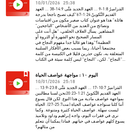
10/01/2026
25:38
المَزاميرُ 8:‏1-‏9 ... العهد الجديد مَتَّى 9:‏14-‏38 ... العهد
القديم التَّكوينُ 24:‏1-‏67"كيف تصبح ناجحا بدرجة
هائلة" هذا هو عنوان كتاب صغير مكون من اقتباسات
ونصائح من العديد من الأشخاص "الناجحين"
المشاهير. يسأل الغلاف الخلفي، "هل أنت على
المسار الصحيح نحو الشهرة أو الثروة أو
العظمة؟"وهذا هو غالبا جدا مفهوم النجاح في
مجتمعنا.أحيانا، ربما بسبب بعض الأفكار السلبية
المتعلقة به، نكون حذرين قليلا في الكنيسة من كلمة
"النجاح". لكن، "النجاح" ليس كلمة سيئة في الكتاب
المقدس. فهي تظهر على الأقل خمس مرات في
قراءة اليوم من العهد القديم (تك12:24، 21، 40، 42،
اليوم ١٠ : مواجهة عواصف الحياة
56) – وكل مرة في إشارة إيجابية جدا.النجاح بركة من
10/01/2026
25:18
عند الرب (ع31، 50). النجاح أمر حسن. لكن خدمة
يسوع ورسالة الكتاب المقدس أعادتا تعريف الكلمة.
المَزاميرُ 7:‏10-‏17 ... العهد الجديد مَتَّى 8:‏23-‏9:‏13 ...
العهد القديم التَّكوينُ 21:‏1-‏23:‏20نحن لسنا مطالبين
بمواجهة عواصف مادية من هذا النوع. لكن قال يسوع
أننا كلنا سنواجه عواصف الحياة (مت25:7-27). الحياة
ليست سهلة. عواصف الحياة كثيرة ومتنوعة. وكما
نرى في فقرات اليوم، واجه إبراهيم وداود وتلاميذ
يسوع كلهم عواصف في حياتهم. فماذا يمكننا أن نتعلم
من مثالهم؟