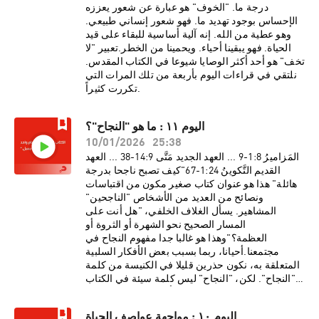
درجة ما. "الخوف" هو عبارة عن شعور يعززه
الإحساس بوجود تهديد ما. فهو شعور إنساني طبيعي.
وهو عطية من الله. إنه آلية أساسية للبقاء على قيد
الحياة. فهو يبقينا أحياء. ويحمينا من الخطر.تعبير "لا
تخف" هو أحد أكثر الوصايا شيوعا في الكتاب المقدس.
نلتقي في قراءات اليوم بأربعة من تلك المرات التي
تكررت كثيراً.
اليوم ١١ : ما هو "النجاح"؟
10/01/2026
25:38
المَزاميرُ 8:‏1-‏9 ... العهد الجديد مَتَّى 9:‏14-‏38 ... العهد
القديم التَّكوينُ 24:‏1-‏67"كيف تصبح ناجحا بدرجة
هائلة" هذا هو عنوان كتاب صغير مكون من اقتباسات
ونصائح من العديد من الأشخاص "الناجحين"
المشاهير. يسأل الغلاف الخلفي، "هل أنت على
المسار الصحيح نحو الشهرة أو الثروة أو
العظمة؟"وهذا هو غالبا جدا مفهوم النجاح في
مجتمعنا.أحيانا، ربما بسبب بعض الأفكار السلبية
المتعلقة به، نكون حذرين قليلا في الكنيسة من كلمة
"النجاح". لكن، "النجاح" ليس كلمة سيئة في الكتاب
المقدس. فهي تظهر على الأقل خمس مرات في
قراءة اليوم من العهد القديم (تك12:24، 21، 40، 42،
اليوم ١٠ : مواجهة عواصف الحياة