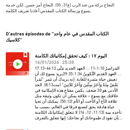
النجاح بركة من عند الرب (ع31، 50). النجاح أمر حسن. لكن خدمة 
يسوع ورسالة الكتاب المقدس أعادتا تعريف الكلمة.
D'autres épisodes de "الكتاب المقدس في عام واحد
كلاسيك"
اليوم ١٧ : كيف تحقق إمكانياتك الكامنة
16/01/2026
25:38
المَزاميرُ 10:‏1-‏11 ... العهد الجديد مَتَّى 12:‏46-‏13:‏17
... العهد القديم التَّكوينُ 34:‏1-‏35:‏29يريد يسوع لك أن
تعيش حياة مثمرة للغاية. إنه يريدك أن تثمر "ثَمَراً
بَعْضٌ مِئَةً وَآخَرُ سِتِّينَ وَآخَرُ ثَلاَثِينَ" (مت8:13). الحد
الأدنى هو 30 ضعف. يكمن مفتاح هذه الإمكانية في
علاقتك مع يسوع – علاقة يمكن أن تكون وثيقة مثل
علاقة الأخ أو الأخت أو الأم (50:12). يمكنك أن تحيا
حياة هادفة بحق لتصنع فرقا في العالم، بسبب ما
تأخذه منه (11:13، 12، 16).لا تتعلق إمكانياتك الكامنة
بأن تقودك طموحاتك أو نجاحك؛ إنها تتعلق بالتعرف
على من تكون في الله. بينما تطلب وجهه وتعيش
حياتك بحسب أغراضه، ستحمل الكثير من الثمر. كلما