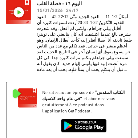
اليوم ١٦ : فضلة القلب
بدأت تحقق طاقاتك المعطاة لك من الله، كلما ائتمنك
15/01/2026
24:17
أكثر. إنه يريد لك أن تحيا حياة الوفرة والفيض. (ع12).
أمثالٌ 2:‏1-‏11 ... العهد الجديد مَتَّى 12:‏22-‏45 ... العهد
القديم التَّكوينُ 32:‏1-‏33:‏20أردت لسنوات كثيرة أن
أقابل بيلي جراهام، ولكني لم أفعل. وقد شعرت
بشرف بالغ عندما اكتشفت أنه كان يتابعني على تويتر!
طبعا تابعته أنا أيضا! أنظر إليه كأحد أبطال الإيمان. وهو
أعظم مبشر في حياتي. فقد تكلم مع عدد من الناس
عن يسوع يفوق أي إنسان آخر في التاريخ الحديث.لقد
سمعت بيلي جراهام يتكلم مرات كثيرة جدا. في كل
مرة أنصت إليه فيها يأتيني إلهام جديد. كان يقول أنه
قبل أن يتكلم يحب أن يملأ قلبه. يحب أن يعد مادة
كافية لخمسة أحاديث لكي يقدر أن يتكلم "من فيض"
قلبه.بحسب يسوع، القلب هو المهم: "لأنه من فضلة
القلب يتكلم فمه" (مت34:12). ولكن كيف تخزن
الكتاب المقدس
“
Ne ratez aucun épisode de
أمورا جيدة في قلبك؟
et abonnez-vous
”
في عام واحد كلاسيك
gratuitement à ce podcast dans
l'application GetPodcast.