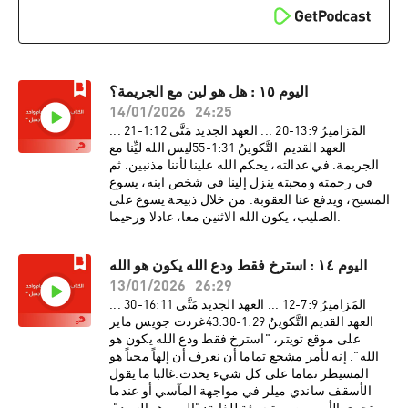
اليوم ١٥ : هل هو لين مع الجريمة؟
14/01/2026
24:25
المَزاميرُ 9:‏13-‏20 ... العهد الجديد مَتَّى 12:‏1-‏21 ...
العهد القديم التَّكوينُ 31:‏1-‏55ليس الله ليِّنا مع
الجريمة. في عدالته، يحكم الله علينا لأننا مذنبين. ثم
في رحمته ومحبته ينزل إلينا في شخص ابنه، يسوع
المسيح، ويدفع عنا العقوبة. من خلال ذبيحة يسوع على
الصليب، يكون الله الاثنين معا، عادلا ورحيما.
اليوم ١٤ : استرخ فقط ودع الله يكون هو الله
13/01/2026
26:29
المَزاميرُ 9:‏7-‏12 ... العهد الجديد مَتَّى 11:‏16-‏30 ...
العهد القديم التَّكوينُ 29:‏1-‏30:‏43غردت جويس ماير
على موقع تويتر، "استرخ فقط ودع الله يكون هو
الله". إنه لأمر مشجع تماما أن نعرف أن إلهاً محباً هو
المسيطر تماما على كل شيء يحدث.غالبا ما يقول
الأسقف ساندي ميلر في مواجهة المآسي أو عندما