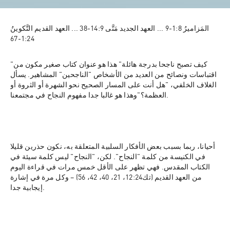
المَزاميرُ 8:‏1-‏9 ... العهد الجديد مَتَّى 9:‏14-‏38 ... العهد القديم التَّكوينُ 
24:‏1-‏67
"كيف تصبح ناجحا بدرجة هائلة" هذا هو عنوان كتاب صغير مكون من 
اقتباسات ونصائح من العديد من الأشخاص "الناجحين" المشاهير. يسأل 
الغلاف الخلفي، "هل أنت على المسار الصحيح نحو الشهرة أو الثروة أو 
العظمة؟"وهذا هو غالبا جدا مفهوم النجاح في مجتمعنا.
أحيانا، ربما بسبب بعض الأفكار السلبية المتعلقة به، نكون حذرين قليلا 
في الكنيسة من كلمة "النجاح". لكن، "النجاح" ليس كلمة سيئة في 
الكتاب المقدس. فهي تظهر على الأقل خمس مرات في قراءة اليوم 
من العهد القديم (تك12:24، 21، 40، 42، 56) – وكل مرة في إشارة 
إيجابية جدا.