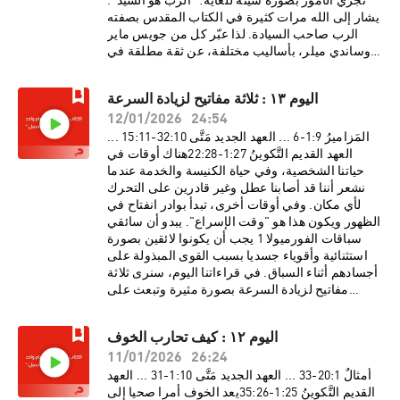
تجري الأمور بصورة سيئة للغاية: "الرب هو السيد".
يشار إلى الله مرات كثيرة في الكتاب المقدس بصفته
الرب صاحب السيادة. لذا عبّر كل من جويس ماير
وساندي ميلر، بأساليب مختلفة، عن ثقة مطلقة في
سيادة الله. إن كان الله هو السيد وهو المسيطر
بالتمام، فهل يعني هذا إعفاءك من مسئولية
اليوم ١٣ : ثلاثة مفاتيح لزيادة السرعة
تصرفاتك؟ هل يعني هذا أنه ليست لديك "حرية
12/01/2026
24:54
الإرادة"؟ كما سنرى في قراءة العهد الجديد اليوم، إن
الكتاب المقدس يُعلِّم كلا الأمرين – سيادة الله التامة
المَزاميرُ 9:‏1-‏6 ... العهد الجديد مَتَّى 10:‏32-‏11:‏15 ...
في نفس الوقت مع المسؤولية الإنسانية وحرية
العهد القديم التَّكوينُ 27:‏1-‏28:‏22هناك أوقات في
الإرادة.
حياتنا الشخصية، وفي حياة الكنيسة والخدمة عندما
نشعر أننا قد أصابنا عطل وغير قادرين على التحرك
لأي مكان. وفي أوقات أخرى، تبدأ بوادر انفتاح في
الظهور ويكون هذا هو "وقت الإسراع". يبدو أن سائقي
سباقات الفورميولا 1 يجب أن يكونوا لائقين بصورة
استثنائية وأقوياء جسديا بسبب القوى المبذولة على
أجسادهم أثناء السباق. في قراءاتنا اليوم، سنرى ثلاثة
مفاتيح لزيادة السرعة بصورة مثيرة وتبعث على
التحدي.
اليوم ١٢ : كيف تحارب الخوف
11/01/2026
26:24
أمثالٌ 1:‏20-‏33 ... العهد الجديد مَتَّى 10:‏1-‏31 ... العهد
القديم التَّكوينُ 25:‏1-‏26:‏35يعد الخوف أمرا صحيا إلى