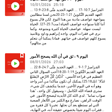
56) – وكل مرة في إشارة إيجابية جدا.النجاح بركة من
10/01/2026
25:18
عند الرب (ع31، 50). النجاح أمر حسن. لكن خدمة
يسوع ورسالة الكتاب المقدس أعادتا تعريف الكلمة.
المَزاميرُ 7:‏10-‏17 ... العهد الجديد مَتَّى 8:‏23-‏9:‏13 ...
العهد القديم التَّكوينُ 21:‏1-‏23:‏20نحن لسنا مطالبين
بمواجهة عواصف مادية من هذا النوع. لكن قال يسوع
أننا كلنا سنواجه عواصف الحياة (مت25:7-27). الحياة
ليست سهلة. عواصف الحياة كثيرة ومتنوعة. وكما
نرى في فقرات اليوم، واجه إبراهيم وداود وتلاميذ
يسوع كلهم عواصف في حياتهم. فماذا يمكننا أن نتعلم
من مثالهم؟
اليوم ٩ : ثق في أن الله يصحح الأمور
08/01/2026
27:03
المَزاميرُ 7:‏1-‏9 ... العهد الجديد مَتَّى 7:‏24-‏8:‏22 ...
العهد القديم التَّكوينُ 19:‏1-‏20:‏18أحب السؤال الثاني
العظيم في قراءة الأمس، "أدَيَّانُ كُلِّ الارْضِ لايَصْنَعُ
عَدْلا" (تك25:18).يمكنك أن تكون متأكدا من أمر واحد
وهو أنه في اليوم الأخير، عندما ينكشف كل شيء،
سترى قضاء الله الكامل – وسيقول كل واحد، "هذا
صواب تماما". لدى الله كل الأبدية ليصحح الأمور. في
الوقت الراهن، نصارع مع الكثير من الألغاز الصعبة
التي لم نستطع بعد أن نحلها. تخبرنا كل فقرة من
فقرات اليوم شيئا بخصوص حقيقة أنه، في النهاية،