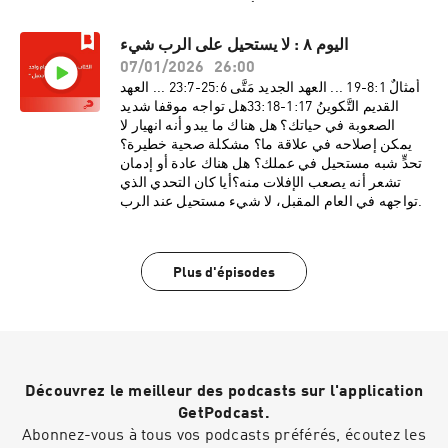
سيضع الله الأمور في نصابها الصحيح.
اليوم ٨ : لا يستحيل على الرب شيء
07/01/2026
26:00
أمثالٌ 1:‏8-‏19 ... العهد الجديد مَتَّى 6:‏25-‏7:‏23 ... العهد
القديم التَّكوينُ 17:‏1-‏18:‏33هل تواجه موقفا شديد
الصعوبة في حياتك؟ هل هناك ما يبدو أنه انهيار لا
يمكن إصلاحه في علاقة ما؟ مشكلة صحية خطيرة؟
تحدٍّ شبه مستحيل في عملك؟ هل هناك عادة أو إدمان
تشعر أنه يصعب الإفلات منه؟أيا كان التحدي الذي
تواجهه في العام المقبل، لا شيء مستحيل عند الرب.
Plus d'épisodes
Découvrez le meilleur des podcasts sur l'application
GetPodcast.
Abonnez-vous à tous vos podcasts préférés, écoutez les