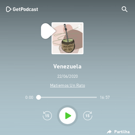
Venezuela
22/06/2020
Matiemos Un Rato
0:00
16:57
Partilha