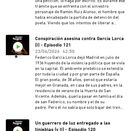
una petición, lo haga por escrito. Es durante ese
trámite que se enfrenta con el siniestro
personaje de Ramón Ruiz Alonso, el hombre que
había encabezado la partida de detención del
poeta. Viendo que los intentos de liberar a
García Lorca apelando a la autoridad del
Gobierno Civil no surten efecto, al día siguiente,
Conspiración asesina contra García Lorca
muy temprano, el jefe de Falange en Granada,
(I) - Episodio 121
Pepinigui Rosales, hermano de Luis, acude al
Gobierno Militar y obtiene un documento en que
23/06/2026
42:50
se ordena la puesta en libertad del autor
Federico García Lorca dejó Madrid en julio de
de Poeta en Nueva York, pero cuando lo
1936 huyendo de la violencia política que se vivía
presenta la confabulación criminal contra el
en la capital. El ambiente prebélico se extendía
poeta ya se ha consumado y no volverán a verlo
por toda la ciudad y por gran parte de España.
jamás. Ni vivo, ni muerto.Mucho más en la
El gran poeta, de 38 años, pensó que estaría
sección Sucesos de La Vanguardia. Negro,
mejor en Granada, en casa de sus padres, en la
naturalmente.
residencia de verano de la Huerta de San
Vicente. Además, quería pasar en familia el día
de san Federico; su nombre y el de su
padre. Pero él no sabía que solo bajar del tren
los cuchillos contra la familia García Lorca ya
estaban afilados. Rencores por rencillas
Un guerrero de luz entregado a las
económicas y personales entre las familias
tinieblas (y II) - Episodio 120
burguesas de la vega granadina y rivalidades