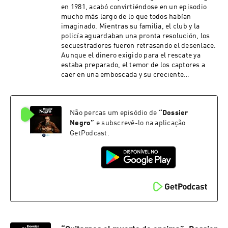
en 1981, acabó convirtiéndose en un episodio
mucho más largo de lo que todos habían
imaginado. Mientras su familia, el club y la
policía aguardaban una pronta resolución, los
secuestradores fueron retrasando el desenlace.
Aunque el dinero exigido para el rescate ya
estaba preparado, el temor de los captores a
caer en una emboscada y su creciente
desconfianza hicieron que las conversaciones se
prolongaran durante cerca de tres semanas.
Tras una brillante operación policial en Ginebra,
Não percas um episódio de
“
Dossier
donde les secuestradores querían cobrar los
100 millones de pesetas del rescate, el
Negro
”
e subscrevê-lo na aplicação
delantero fue liberado del zulo donde estaba
GetPodcast.
retenido, en el interior de taller mecánico de
Zaragoza.Mucho más en la sección Sucesos de
La Vanguardia. Negro, naturalmente.