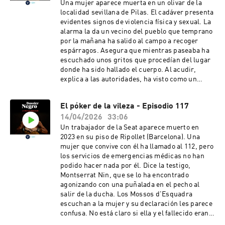
resultaba familiar. Ese individuo resultó ser el
Una mujer aparece muerta en un olivar de la
exnovio de una nieta del asesinado que no había
localidad sevillana de Pilas. El cadáver presenta
aceptado la ruptura. Tras saberse que semanas
evidentes signos de violencia física y sexual. La
antes ya había causado daños al coche de la
alarma la da un vecino del pueblo que temprano
madre de la chica como venganza, y tras unas
por la mañana ha salido al campo a recoger
identificaciones fotográficas, la Guardia Civil se
espárragos. Asegura que mientras paseaba ha
centró en ese joven sospechoso llegado de
escuchado unos gritos que procedían del lugar
Santander.Mucho más en la sección Sucesos de
donde ha sido hallado el cuerpo. Al acudir,
La Vanguardia. Negro, naturalmente.
explica a las autoridades, ha visto como un
grupo de rumanos cometían el crimen y que,
tras golpearle en la cabeza, huían en una
El póker de la vileza - Episodio 117
furgoneta blanca mientras él trataba de auxiliar
14/04/2026
33:06
en vano a la víctima. La inspección ocular y la
declaración de dos víctimas de tentativa de
Un trabajador de la Seat aparece muerto en
agresión sexual en horas previas al crimen
2023 en su piso de Ripollet (Barcelona). Una
confirman la sospecha de los investigadores de
mujer que convive con él ha llamado al 112, pero
la Guardia Civil de que nada es lo que
los servicios de emergencias médicas no han
parece.Mucho más en la sección Sucesos de La
podido hacer nada por él. Dice la testigo,
Vanguardia. Negro, naturalmente.
Montserrat Nin, que se lo ha encontrado
agonizando con una puñalada en el pecho al
salir de la ducha. Los Mossos d'Esquadra
escuchan a la mujer y su declaración les parece
confusa. No está claro si ella y el fallecido eran
pareja, expareja o compañeros de piso. Quizás