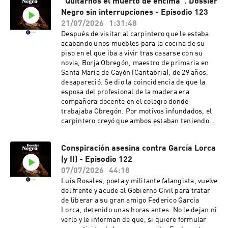
“Quitarnos el muerto de encima”. Dossier
Negro sin interrupciones - Episodio 123
21/07/2026
1:31:48
Después de visitar al carpintero que le estaba
acabando unos muebles para la cocina de su
piso en el que iba a vivir tras casarse con su
novia, Borja Obregón, maestro de primaria en
Santa María de Cayón (Cantabria), de 29 años,
desapareció. Se dio la coincidencia de que la
esposa del profesional de la madera era
compañera docente en el colegio donde
trabajaba Obregón. Por motivos infundados, el
carpintero creyó que ambos estaban teniendo
una aventura y tuvo por ello una discusión con el
profesor que desembocó en un crimen.El
Conspiración asesina contra García Lorca
cuerpo de Borja Obregón había desaparecido
(y II) - Episodio 122
porque, según el principal inculpado, Emilio
Álvarez, lo había lanzado al mar desde un
07/07/2026
44:18
acantilado en la zona de Loredo. Meses después,
Luis Rosales, poeta y militante falangista, vuelve
el mar devolvería el cuerpo del profesor, que
del frente y acude al Gobierno Civil para tratar
aparecería en una playa francesa debido a las
de liberar a su gran amigo Federico García
corrientes marinas.Mucho más en la sección
Lorca, detenido unas horas antes. No le dejan ni
Sucesos de La Vanguardia. Negro,
verlo y le informan de que, si quiere formular
naturalmente.