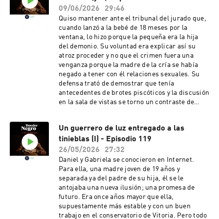
políticas dentro de los propios sublevados
09/06/2026
29:46
contra la República pondrían al gran poeta en el
Quiso mantener ante el tribunal del jurado que,
centro de una conspiración asesina que
cuando lanzó a la bebé de 18 meses por la
culminaría con su detención y poco después con
ventana, lo hizo porque la pequeña era la hija
su fusilamiento, del que se cumplen 90
del demonio. Su voluntad era explicar así su
años.Mucho más en la sección Sucesos de La
atroz proceder y no que el crimen fuera una
Vanguardia. Negro, naturalmente.
venganza porque la madre de la cría se había
negado a tener con él relaciones sexuales. Su
defensa trató de demostrar que tenía
antecedentes de brotes piscóticos y la discusión
en la sala de vistas se torno un contraste de
pareceres entre peritos psiquiátricos. Todo
giraba en torno a esa cuestión cuando el
Un guerrero de luz entregado a las
presidente del tribunal le hizo una pregunta
tinieblas (I) - Episodio 119
directa y Daniel Montaño no supo muy bien qué
contestar.Mucho más en la sección Sucesos de
26/05/2026
27:32
La Vanguardia. Negro, naturalmente.
Daniel y Gabriela se conocieron en Internet.
Para ella, una madre joven de 19 años y
separada ya del padre de su hija, él se le
antojaba una nueva ilusión; una promesa de
futuro. Era once años mayor que ella,
supuestamente más estable y con un buen
trabajo en el conservatorio de Vitoria. Pero todo