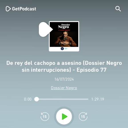
De rey del cachopo a asesino (Dossier Negro
sin interrupciones) - Episodio 77
16/07/2024
Dossier Negro
0:00
1:29:19