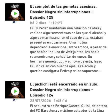
El complot de las gemelas asesinas.
Dossier Negro sin interrupciones -
Episodio 125
há 2 dias
1:19:27
Pili y Pedro mantenían una relación de idas y
venidas algo tormentosas en las que el alcohol y
algo de marihuana, en el caso de ella, estaban
presentes en ocasiones. Una mutua
dependencia emocional entre ambos, a pesar de
que habían incluso de vivir juntos, les hacía
reencontrarse y cohabitar de nuevo. Su
hermana gemela, Loli y el novio de esta, Isaac
Gil, no veían con buenos ojos la relación y
querían castigar a Pedro por los supuestos
malos tratos de ninguna manera confirmados
que presuntamente estaba causando a Pili. Así
El pichichi está encerrado en un zulo.
que una noche, Isaac atacó a Pedro con una
Dossier Negro sin interrupciones -
barra de hierro.Mucho más en la sección
Sucesos de La Vanguardia. Negro,
Episodio 124
naturalmente.
28/07/2026
1:48:16
El secuestro de Enrique Castro, Quini, delantero
del FC Barcelona y máximo goleador de la Liga