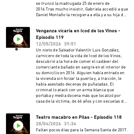
se truncó la madrugada 25 de enero de
2016.Tras mucho insistir, Gabriela accedió a que
Daniel Montaño la recogiera a ella y a su hija de
18 meses en su pueblo de Burgos y fueran a
dormir al piso del músico en Vitoria. La
Venganza vicaria en Icod de los Vinos -
violencia estalló de madrugada en la vivienda
Episodio 119
cuando Daniel le pidió a la chica una felación y
ella no accedió. La atacó con una violencia
12/05/2026
39:51
brutal y también, a la niña. Más tarde diría que
Un nieto de Salvador Valentín Luis González,
lo hizo porque era un enviado de la luz para
carnicero de toda la vida de Icod de los Vinos,
acabar con el mal en la tierra y evitar el
descubrió a la hora de comer el cadáver del
apocalipsis.Mucho más en la sección Sucesos
comerciante bañado en sangre en el interior de
de La Vanguardia. Negro, naturalmente.
su domicilio en 2016. Alguien había entrado en
la vivienda sin forzar la puerta y, a traición, le
había asestado decenas de puñaladas. El
criminal lo atacó con un arma blanca que
portaba y media docena más que localizó por
casa de la víctima, de 66 años y con secuelas de
varios ictus. Vecinas del pueblo, que residían
muy cerca de la casa convertida en escenario
Teatro macabro en Pilas - Episodio 118
del crimen, explicaron muy pronto que habían
28/04/2026
31:34
visto desde primera hora de la mañana
merodear por los alrededores a un joven que les
Faltan pocos días para la Semana Santa de 2017.