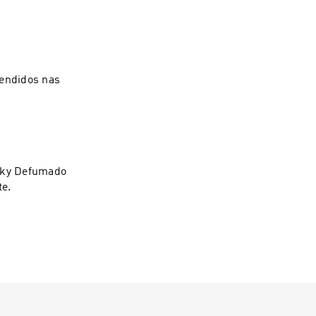
vendidos nas
isky Defumado
te.