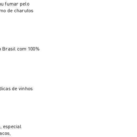
 ou fumar pelo
mo de charutos
o Brasil com 100%
dicas de vinhos
, especial
acos,