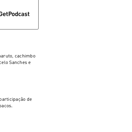
haruto, cachimbo
celo Sanches e
articipação de
bacos.