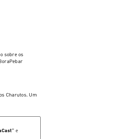
o sobre os
#BoraPebar
dos Charutos. Um
aCast
”
e