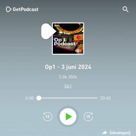
Op1 - 3 juni 2024
3.06.2024
Op1
0:00
53:40
Udostępnij