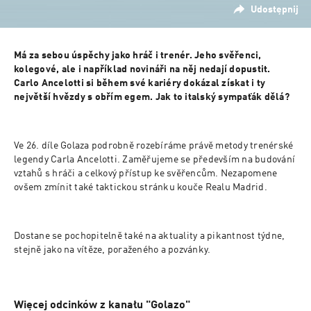
Udostępnij
Má za sebou úspěchy jako hráč i trenér. Jeho svěřenci, 
kolegové, ale i například novináři na něj nedají dopustit. 
Carlo Ancelotti si během své kariéry dokázal získat i ty 
největší hvězdy s obřím egem. Jak to italský sympaťák dělá?
Ve 26. díle Golaza podrobně rozebíráme právě metody trenérské 
legendy Carla Ancelotti. Zaměřujeme se především na budování 
vztahů s hráči a celkový přístup ke svěřencům. Nezapomene 
ovšem zmínit také taktickou stránku kouče Realu Madrid.
Dostane se pochopitelně také na aktuality a pikantnost týdne, 
stejně jako na vítěze, poraženého a pozvánky.
Więcej odcinków z kanału "Golazo"