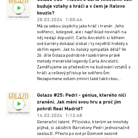
čeká tradičně vítěz i poražený týdne a pozvánka
buduje vztahy s hráči a v čem je Italovo
na následující kolo.
kouzlo?
28.03.2024
1:00:44
Má za sebou úspěchy jako hráč i trenér. Jeho
svěřenci, kolegové, ale i například novináři na
něj nedají dopustit. Carlo Ancelotti si během
své kariéry dokázal získat i ty největší hvězdy s
obřím egem. Jak to italský sympaťák dělá? Ve
26. díle Golaza podrobně rozebíráme právě
metody trenérské legendy Carla Ancelotti.
Zaměřujeme se především na budování vztahů s
hráči a celkový přístup ke svěřencům.
Nezapomene ovšem zmínit také taktickou
stránku kouče Realu Madrid. Dostane se
pochopitelně také na aktuality a pikantnost
Golazo #25: Pedri - génius, kterého ničí
týdne, stejně jako na vítěze, poraženého a
zranění. Jak mění svou hru a proč jím
pozvánky.
pohrdl Real Madrid?
14.03.2024
1:12:48
Generační talent. Přízvisko, kterým se mnohdy
plýtvá, si záložník Barcelony Pedri jednoznačně
zaslouží. Přesto po své průlomové sezoně