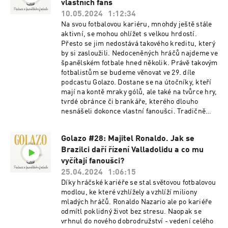
vlastních fans
10.05.2024
1:12:34
Na svou fotbalovou kariéru, mnohdy ještě stále
aktivní, se mohou ohlížet s velkou hrdostí.
Přesto se jim nedostává takového kreditu, který
by si zasloužili. Nedoceněných hráčů najdeme ve
španělském fotbale hned několik. Právě takovým
fotbalistům se budeme věnovat ve 29. díle
podcastu Golazo. Dostane se na útočníky, kteří
mají na kontě mraky gólů, ale také na tvůrce hry,
tvrdé obránce či brankáře, kterého dlouho
nesnášeli dokonce vlastní fanoušci. Tradičně
nezapomeneme ani na aktuality, pikantnost
týdne a pravidelné rubriky. Užijte si poslech.
Golazo #28: Majitel Ronaldo. Jak se
Brazilci daří řízení Valladolidu a co mu
vyčítají fanoušci?
25.04.2024
1:06:15
Díky hráčské kariéře se stal světovou fotbalovou
modlou, ke které vzhlížely a vzhlíží miliony
mladých hráčů. Ronaldo Nazario ale po kariéře
odmítl poklidný život bez stresu. Naopak se
vrhnul do nového dobrodružství - vedení celého