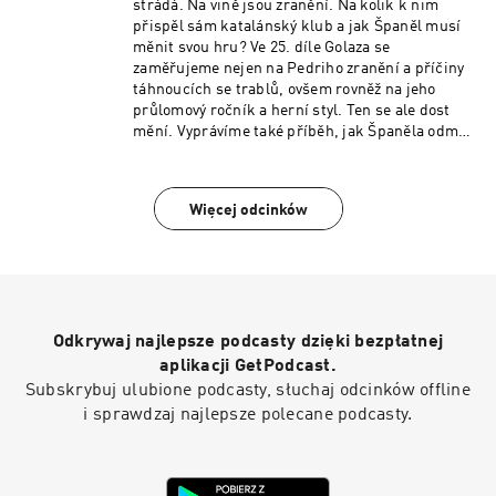
strádá. Na vině jsou zranění. Na kolik k nim
přispěl sám katalánský klub a jak Španěl musí
měnit svou hru? Ve 25. díle Golaza se
zaměřujeme nejen na Pedriho zranění a příčiny
táhnoucích se trablů, ovšem rovněž na jeho
průlomový ročník a herní styl. Ten se ale dost
mění. Vyprávíme také příběh, jak Španěla odmítl
Real Madrid, čehož konkurence využila.
Nezapomene pochopitelně ani na aktuality a
pikantnost týdne a dostane se tradičně rovněž
Więcej odcinków
na vítěze, poraženého a pozvánky.
Odkrywaj najlepsze podcasty dzięki bezpłatnej
aplikacji GetPodcast.
Subskrybuj ulubione podcasty, słuchaj odcinków offline
i sprawdzaj najlepsze polecane podcasty.