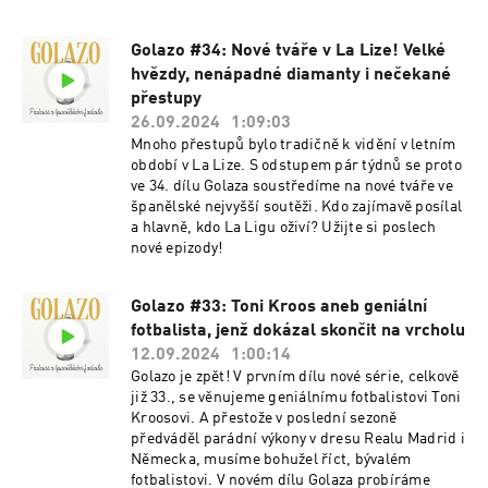
Golazo #34: Nové tváře v La Lize! Velké
hvězdy, nenápadné diamanty i nečekané
přestupy
26.09.2024
1:09:03
Mnoho přestupů bylo tradičně k vidění v letním
období v La Lize. S odstupem pár týdnů se proto
ve 34. dílu Golaza soustředíme na nové tváře ve
španělské nejvyšší soutěži. Kdo zajímavě posílal
a hlavně, kdo La Ligu oživí? Užijte si poslech
nové epizody!
Golazo #33: Toni Kroos aneb geniální
fotbalista, jenž dokázal skončit na vrcholu
12.09.2024
1:00:14
Golazo je zpět! V prvním dílu nové série, celkově
již 33., se věnujeme geniálnímu fotbalistovi Toni
Kroosovi. A přestože v poslední sezoně
předváděl parádní výkony v dresu Realu Madrid i
Německa, musíme bohužel říct, bývalém
fotbalistovi. V novém dílu Golaza probíráme