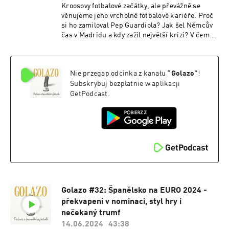
Kroosovy fotbalové začátky, ale převážně se
věnujeme jeho vrcholné fotbalové kariéře. Proč
si ho zamiloval Pep Guardiola? Jak šel Němcův
čas v Madridu a kdy zažil největší krizi? V čem
byl bručoun a kdy zase vtipálek? Nejen to se o
Tonim dozvíte. Užijte si poslech!
Nie przegap odcinka z kanału
“
Golazo
”
!
Subskrybuj bezpłatnie w aplikacji
GetPodcast.
Golazo #32: Španělsko na EURO 2024 -
překvapení v nominaci, styl hry i
nečekaný trumf
14.06.2024
43:38