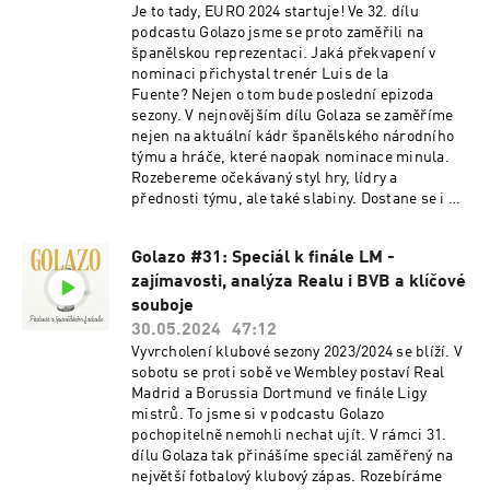
Je to tady, EURO 2024 startuje! Ve 32. dílu
podcastu Golazo jsme se proto zaměřili na
španělskou reprezentaci. Jaká překvapení v
nominaci přichystal trenér Luis de la
Fuente? Nejen o tom bude poslední epizoda
sezony. V nejnovějším dílu Golaza se zaměříme
nejen na aktuální kádr španělského národního
týmu a hráče, které naopak nominace minula.
Rozebereme očekávaný styl hry, lídry a
přednosti týmu, ale také slabiny. Dostane se i na
jeden nečekaný trumf. Užijte si poslech!
Golazo #31: Speciál k finále LM -
zajímavosti, analýza Realu i BVB a klíčové
souboje
30.05.2024
47:12
Vyvrcholení klubové sezony 2023/2024 se blíží. V
sobotu se proti sobě ve Wembley postaví Real
Madrid a Borussia Dortmund ve finále Ligy
mistrů. To jsme si v podcastu Golazo
pochopitelně nemohli nechat ujít. V rámci 31.
dílu Golaza tak přinášíme speciál zaměřený na
největší fotbalový klubový zápas. Rozebíráme