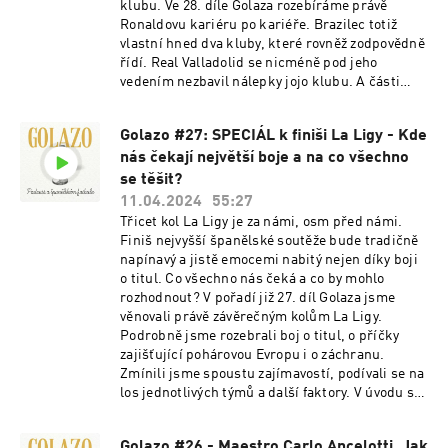
klubu. Ve 28. díle Golaza rozebíráme právě
Ronaldovu kariéru po kariéře. Brazilec totiž
vlastní hned dva kluby, které rovněž zodpovědně
řídí. Real Valladolid se nicméně pod jeho
vedením nezbavil nálepky jojo klubu. A části
fanoušků dochází trpělivost. V tentokrát trochu
delším úvodu se pak ohlížíme za ligovým El
Golazo #27: SPECIÁL k finiši La Ligy - Kde
Clásikem, které nabídlo mnoho zajímavého. V
nás čekají největší boje a na co všechno
závěru čekají tradičně vítěz i poražený týdne a
pozvánka na následující kolo.
se těšit?
11.04.2024
55:27
Třicet kol La Ligy je za námi, osm před námi.
Finiš nejvyšší španělské soutěže bude tradičně
napínavý a jistě emocemi nabitý nejen díky boji
o titul. Co všechno nás čeká a co by mohlo
rozhodnout? V pořadí již 27. díl Golaza jsme
věnovali právě závěrečným kolům La Ligy.
Podrobně jsme rozebrali boj o titul, o příčky
zajišťující pohárovou Evropu i o záchranu.
Zmínili jsme spoustu zajímavostí, podívali se na
los jednotlivých týmů a další faktory. V úvodu se
ještě ohlížíme za finále Copa del Rey mezi
Athleticem Bilbao a Mallorcou. V závěru na vás
Golazo #26 - Maestro Carlo Ancelotti. Jak