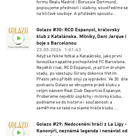
formu Realu Madrid i Borussie Dortmund,
popisujeme přednosti i slabiny, soustředíme se
na klíčové souboje. A přidávám spoustu
zajímavostí. Užijte si poslech!
Golazo #30: RCD Espanyol, královský
klub z Katalánska. Milníky, Dani Jarque i
boje s Barcelonou
23.05.2024
1:01:43
Když se řekne fotbal a Katalánsko, jako první
fanouška napadne pochopitelně FC Barcelona.
Největší rival, RCD Espanyol, je až tím druhým
vzadu, po vzestupu Girony dokonce třetím.
Přesto jeho příběh stojí za vyprávění. Ve 30. díle
podcastu Golazo se věnujeme právě klubu s
celým názvem Real Club Deportivo Espanyol.
Probereme největší úspěchy i milníky klubu,
podíváme se do historie i současnosti a
zaměříme se také na slavné hráče klubu.
Opomenout nemůžeme obrovskou rivalitu a
nenávist s Barcelonou. Tradičně nezapomeneme
Golazo #29: Nedocenění hráči z La Ligy -
ani na aktuality, pikantnost týdne a pravidelné
Kanonýři, neznámá legenda i nenávist od
rubriky. Užijte si poslech.