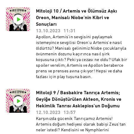
daha iyi bir işiniz sanmıyoruz ki olsun! O yüzden
bize katılmaz mısınız?
Mitoloji 10 / Artemis ve Ölümsüz Aşkı
Oreon, Manisalı Niobe’nin Kibri ve
Sonuçları
13.10.2023
11:31
Apollon, Artemis’in sevgisini paylaşmak
istemeyince sevgilisi Oreon’u Artemis’e nasıl
öldürttü? Manisalı gelinimiz Niobe çocuklarıyla
övünmenin dozunu kaçırınca nasıl şirk
koşusuna çıktı? Peki ya cezası ne oldu? Ufak bir
spoiler verelim; Artemis ve Apollon beraberce
prens ve prenses avına çıkıyor! Hepsi ve daha
fazlası için play tuşuna basın.
Mitoloji 9 / Basbakire Tanrıça Artemis;
Geyiğe Dönüştürülen Akteon, Kronis ve
Hekimlik Tanrısı Asklepios’un Doğumu
12.10.2023
13:57
Karşınızda gücenik Tanrıçamız Artemis!
Artemis doğum hediyesi olarak babişi Zeus’tan
neler istedi? Kendisini ve Nymphlerini