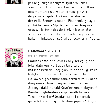
perde gittikçe inceliyor! O yüzden kamp
ateşimizin etrafından sakın ayrılmayın! İkinci
bölümümüzde sizlere anlatmak için Alp
dağlarından gelen korkunç bir efsaneyi
derledik! Sennentuntschi! Efsanemizi yalayıp
yuttuktan sonra Alp Dağları’ndan Oregon’a
uçucaz! İki bıcır dedektifimizin karıştıkları
satanik ritüellerle dolu bir cadı hikayemiz var
bakalım hikayeden sağ çıkabilecekler mi? daha
da önemlisi biz sağ çıkabilecek miyiz?
Halloween 2023 -1
31.10.2023
21:33
Cadılar kazanlarını asırlık büyüler eşliğinde
fokurdatırken, kurt adamlar ziyafete
hazırlanırken dolunay gökyüzünde en uğursuz
haliyle belirmişken işte buradayız! Bir
Halloween gecesinde daha beraberiz! Bu sene
dünyanın en lanetli köylerinden biri olan
Japonya’daki Inunaki Köyü’ne konuk oluyoruz!
Kanibal köylülerden kaçıp, lanetli Inunaki
Tüneli’ne giricez! Oradan da sağ çıkarsak
gizemli bir okula gece baskını yapıcaz! Bu gece