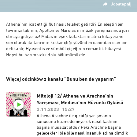
Udostępnij
Athena’nın icat ettiği flüt nasıl felaket getirdi? En eleştirilen 
tavrınızı takının; Apollon ve Marsias’ın müzik yarışmasında jüri 
olmaya gidiyoruz! Midas’ın eşek kulaklarını alma hikayesi ve 
son olarak iki tanrının kıskançlığı yüzünden canından olan bir 
delikanlı; Hyasentis ve sümbül çiçeğinin romantik hikayesi. 
Hepsi bu hazımsızlık dolu bölümümüzde.
Więcej odcinków z kanału "Bunu ben de yaparım"
Mitoloji 12/ Athena ve Arachne’nin
Yarışması, Medusa’nın Hüzünlü Öyküsü
2.11.2023
15:27
Athena Arachne ile giridği yarışmanın
sonucunu hazmedemeyerek nasıl kadının
başına musallat oldu? Peki Arachne başına
gelecekleri bie bile nasıl insanlık adına dimdik