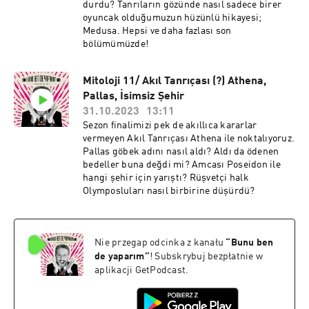
durdu? Tanrıların gözünde nasıl sadece birer
oyuncak olduğumuzun hüzünlü hikayesi;
Medusa. Hepsi ve daha fazlası son
bölümümüzde!
Mitoloji 11/ Akıl Tanrıçası (?) Athena,
Pallas, İsimsiz Şehir
31.10.2023
13:11
Sezon finalimizi pek de akıllıca kararlar
vermeyen Akıl Tanrıçası Athena ile noktalıyoruz.
Pallas göbek adını nasıl aldı? Aldı da ödenen
bedeller buna değdi mi? Amcası Poseidon ile
hangi şehir için yarıştı? Rüşvetçi halk
Olymposluları nasıl birbirine düşürdü?
Nie przegap odcinka z kanału
“
Bunu ben
de yaparım
”
! Subskrybuj bezpłatnie w
aplikacji GetPodcast.