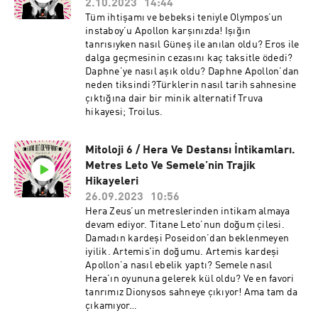
2.10.2023
14:44
Tüm ihtişamı ve bebeksi teniyle Olympos’un
instaboy’u Apollon karşınızda! Işığın
tanrısıyken nasıl Güneş ile anılan oldu? Eros ile
dalga geçmesinin cezasını kaç taksitle ödedi?
Daphne’ye nasıl aşık oldu? Daphne Apollon’dan
neden tiksindi?Türklerin nasıl tarih sahnesine
çıktığına dair bir minik alternatif Truva
hikayesi; Troilus.
Mitoloji 6 / Hera Ve Destansı İntikamları.
Metres Leto Ve Semele’nin Trajik
Hikayeleri
26.09.2023
10:56
Hera Zeus’un metreslerinden intikam almaya
devam ediyor. Titane Leto’nun doğum çilesi.
Damadın kardeşi Poseidon’dan beklenmeyen
iyilik. Artemis’in doğumu. Artemis kardeşi
Apollon’a nasıl ebelik yaptı? Semele nasıl
Hera’ın oyununa gelerek kül oldu? Ve en favori
tanrımız Dionysos sahneye çıkıyor! Ama tam da
çıkamıyor…