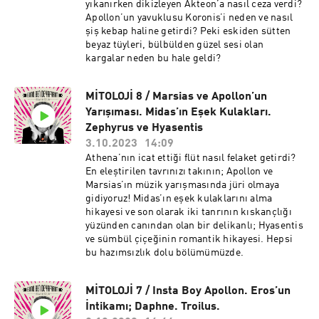
yıkanırken dikizleyen Akteon’a nasıl ceza verdi?
Apollon’un yavuklusu Koronis’i neden ve nasıl
şiş kebap haline getirdi? Peki eskiden sütten
beyaz tüyleri, bülbülden güzel sesi olan
kargalar neden bu hale geldi?
MİTOLOJİ 8 / Marsias ve Apollon’un
Yarışıması. Midas’ın Eşek Kulakları.
Zephyrus ve Hyasentis
3.10.2023
14:09
Athena’nın icat ettiği flüt nasıl felaket getirdi?
En eleştirilen tavrınızı takının; Apollon ve
Marsias’ın müzik yarışmasında jüri olmaya
gidiyoruz! Midas’ın eşek kulaklarını alma
hikayesi ve son olarak iki tanrının kıskançlığı
yüzünden canından olan bir delikanlı; Hyasentis
ve sümbül çiçeğinin romantik hikayesi. Hepsi
bu hazımsızlık dolu bölümümüzde.
MİTOLOJİ 7 / Insta Boy Apollon. Eros’un
İntikamı; Daphne. Troilus.