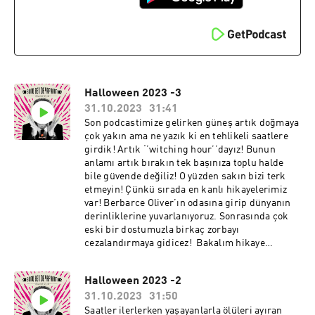
Halloween 2023 -3
31.10.2023
31:41
Son podcastimize gelirken güneş artık doğmaya
çok yakın ama ne yazık ki en tehlikeli saatlere
girdik! Artık ‘’witching hour’’dayız! Bunun
anlamı artık bırakın tek başınıza toplu halde
bile güvende değiliz! O yüzden sakın bizi terk
etmeyin! Çünkü sırada en kanlı hikayelerimiz
var! Berbarce Oliver’ın odasına girip dünyanın
derinliklerine yuvarlanıyoruz. Sonrasında çok
eski bir dostumuzla birkaç zorbayı
cezalandırmaya gidicez! Bakalım hikaye
bitmeden onun kim olduğunu çıkarabilecek
misiniz?
Halloween 2023 -2
31.10.2023
31:50
Saatler ilerlerken yaşayanlarla ölüleri ayıran