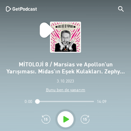
MİTOLOJİ 8 / Marsias ve Apollon’un
Yarışıması. Midas’ın Eşek Kulakları. Zephy…
3.10.2023
Bunu ben de yaparım
0:00
14:09