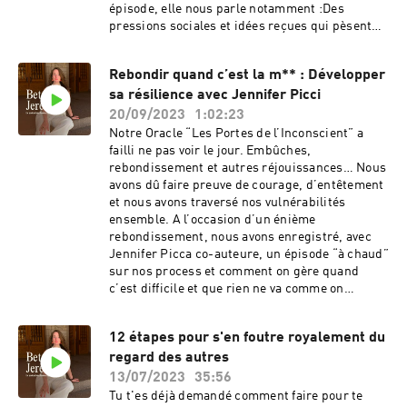
laisser un avis sur le podcast et lui offre mon
épisode, elle nous parle notamment :Des
pack audio d'hypnose ! Alors, si cet épisode t’a
pressions sociales et idées reçues qui pèsent
plu, tu peux le noter 5* ou me laisser un
sur les femmes en matière d'amour et leurs
commentaire sur ta plateforme d’écoute. Cela
conséquences sur leur vie amoureuse.Des
m’encourage à développer ce podcast. Merci
Rebondir quand c’est la m** : Développer
conseils pour se libérer des injonctions sociales
! Où me retrouver ?Sur Instagram
sa résilience avec Jennifer Picci
et trouver l'amour selon ses propres termes.De
: https://www.instagram.com/betty_jereczekSu
l’importance de la prise de conscience de nos
20/09/2023
1:02:23
r mon site : https://bettyjereczek.frVia le
mécanismes et de nos blessures pour nous
Notre Oracle “Les Portes de l’Inconscient” a
programme Libre & ConfianteHébergé par
protéger des rencontres amoureuses
failli ne pas voir le jour. Embûches,
Ausha. Visitez ausha.co/politique-de-
toxiques.Cet épisode est essentiel pour toutes
rebondissement et autres réjouissances… Nous
confidentialite pour plus d'informations.
les femmes qui souhaitent comprendre les
avons dû faire preuve de courage, d’entêtement
enjeux de leur vie amoureuse et trouver leur
et nous avons traversé nos vulnérabilités
place dans le monde des rencontres.Bonne
ensemble. A l’occasion d’un énième
écoute !.....................................................Être
rebondissement, nous avons enregistré, avec
épanouie en amour demande beaucoup d’estime
Jennifer Picca co-auteure, un épisode “à chaud”
de soi et d’amour pour soi même.Je vous
sur nos process et comment on gère quand
enseigne dans mon programme Libre &
c’est difficile et que rien ne va comme on
Confiante comment vous traiter avec plus de
voudrait.C’est une discussion vulnérable, qui
douceur et être plus épanouie dans vos
j’espère vous permettra de vous insuffler le
relations.Découvrez le programme ici
12 étapes pour s'en foutre royalement du
courage de continuer de croire en vos rêves et
.....................................................🎧 Pour
regard des autres
vos projets.Tu peux précommander notre Oracle
aller plus loin, je t’invite à télécharger la séance
et découvrir nos hypnoses guidées ici :
13/07/2023
35:56
audio d'hypnose guidée gratuite en cliquant
https://tinyurl.com/yo97fyt6Une soirée hypnose
Tu t'es déjà demandé comment faire pour te
ici.Si cet épisode t’a plu, tu peux le noter 5* ou