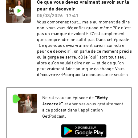
Ce que vous devez vraiment savoir sur la
souvent : le fait de ne plus le faire seule.Parce
peur de décevoir
que la confiance durable, ce n't est pas une
question de mindset.C'est une reconstruction.
05/03/2026
17:41
Profonde. Concrète. Qui prend du temp... et qui
Vous comprenez tout… mais au moment de dire
en vaut chaque putain de minute.🎧 Si tu en as
non, vous vous dégonflez quand même ?Ce n'est
marre de comprendre sans changer, cet
pas un manque de volonté. C'est simplement
épisode est pour toi.Betty | Psychologue,
que comprendre ne suffit pas.Dans cet épisode
Hypnothérapeute & fondatrice de Libre &
"Ce que vous devez vraiment savoir sur votre
ConfiantePour les femmes qui veulent
peur de décevoir", on parle de ce moment précis
s'affirmer, gagner en confiance en soi et
où la gorge se serre, où le "oui" sort tout seul
reprendre leur place dans leur vie de tous les
alors qu'on voulait dire non — et de ce qu'on
jours.⚠️ Contenu psycho-éducatif — ne
peut vraiment faire pour que ça change.Vous
remplace ni un avis médical ni un
découvrirez :Pourquoi la connaissance seule ne
accompagnement thérapeutique individuel.💝
change rien à nos comportementsLes deux
Pour aller plus loin, je t’invite à télécharger une
plans sur lesquels travailler (émotionnel +
séance d'hypnose guidée gratuite en cliquant
cognitif)Comment s'entraîner à dire non… sans
ici .🧘‍♀️ Mon pack audio d'hypnoses guidées
Ne ratez aucun épisode de
“
Betty
enjeu, pour commencerL'histoire touchante
spéciales confiance en soi:
d'une cliente qui a tout changé grâce à… un
Jereczek
”
et abonnez-vous gratuitement
https://formations.bettyjereczek.fr/empow-her
marché 🥕Parce qu'être plus confiante, ce n'est
à ce podcast dans l'application
❤ Mon ebook: Le cahier de la confiance en soi
pas ne plus avoir peur. C'est arrêter de laisser
GetPodcast.
https://formations.bettyjereczek.fr/ebook-le-
la peur décider à votre place.🎧 Bonne écoute,
cahier-de-la-confiance-en-soi❤ Programme
et si cet épisode résonne pour vous,
Libre & Confiante
transmettez-le à une femme qui en a besoin. 🤍