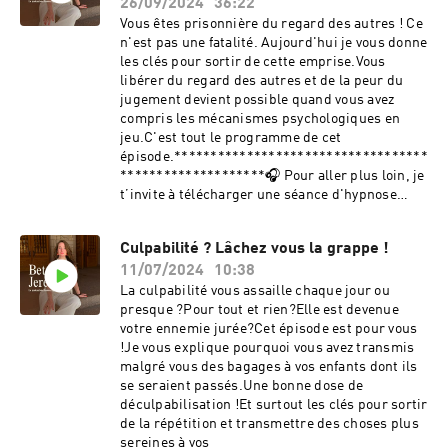
gratuite:
26/09/2024
36:22
https://accompagnements.bettyjereczek.fr/chal
Vous êtes prisonnière du regard des autres ! Ce
lenge-confiance-en-soi/ #podcast
n'est pas une fatalité. Aujourd'hui je vous donne
#confianceensoi #estime de soi
les clés pour sortir de cette emprise.Vous
#surresponsabilisation #développement
libérer du regard des autres et de la peur du
personnel #femmesensibleBetty Jereczek |
jugement devient possible quand vous avez
Psychologue diplômée & Hypnothérapeute
compris les mécanismes psychologiques en
J'aide les femmes brillantes qui se sont
jeu.C'est tout le programme de cet
suradaptées toute leur vie à s'autoriser enfin à
épisode.***********************************
être pleinement elles-mêmes (sans s'excuser
********************🎧 Pour aller plus loin, je
d'exister et sans culpabiliser). Psychologie
t’invite à télécharger une séance d'hypnose
scientifique · TCC · Hypnose thérapeutique ·
guidée gratuite en cliquant ici .❤ Mon ebook: Le
Sororité🎧 Pack audio Empow'Her | 📘 Ebook
cahier de la confiance en soi
confiance en soi | 🌿 Formation Libre &
Culpabilité ? Lâchez vous la grappe !
https://formations.bettyjereczek.fr/ebook-le-
Confiante⚠️ Mes contenus sont à visée psycho-
11/07/2024
10:38
cahier-de-la-confiance-en-soi❤ Programme
éducative. Ils ne remplacent pas un suivi
Libre & Confiante
La culpabilité vous assaille chaque jour ou
thérapeutique individuel ni une consultation
https://bettyjereczek.thrivecart.com/libre-et-
presque ?Pour tout et rien?Elle est devenue
avec un professionnel de santé.Hébergé par
confiante-
votre ennemie jurée?Cet épisode est pour vous
Ausha. Visitez ausha.co/politique-de-
2/.....................................................Où me
!Je vous explique pourquoi vous avez transmis
confidentialite pour plus d'informations.
retrouver ?Sur Instagram
malgré vous des bagages à vos enfants dont ils
: https://www.instagram.com/betty_jereczekSu
se seraient passés.Une bonne dose de
r mon site : https://bettyjereczek.frHébergé par
déculpabilisation !Et surtout les clés pour sortir
Ausha. Visitez ausha.co/fr/politique-de-
de la répétition et transmettre des choses plus
confidentialite pour plus
sereines à vos