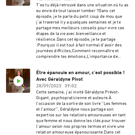
confidentialite pour plus
ici.....................................................Le coffret
T'es tu déjà retrouvé dans une situation où tu as
d'informations.Hébergé par Ausha. Visitez
Essentielles où vous retrouvez mon ebook:⚠
eu envie de tout laisser tomber ?Dans cet
ausha.co/fr/politique-de-confidentialite pour
Offre exclusive valable uniquement jusqu'au
épisode, je te parle du petit coup de mou que
plus d'informations.Hébergé par Ausha. Visitez
07/07/24 !.....................................................🎧
j’ai traversé il y a quelques semaines et je te
ausha.co/politique-de-confidentialite pour plus
Pour aller plus loin, je t’invite à télécharger une
partage mes meilleurs conseils pour vivre ces
d'informations.
séance d'hypnose guidée gratuite en cliquant
étapes de la vie avec bienveillance et
ici .Chaque mois, je tire au sort un.e gagnant.e
résilience.Dans cet épisode, je te partage
parmi les personnes qui ont pris le temps de
:Pourquoi il est tout à fait normal d'avoir des
laisser un avis sur le podcast et lui offre mon
journées difficiles,Comment reconnaître et
pack audio d'hypnose ! Alors, si cet épisode t’a
comprendre tes émotions,L’importance de
plu, tu peux le noter 5* ou me laisser un
cultiver la compassion envers toi-même,Des
commentaire sur ta plateforme d’écoute. Cela
clés pour retrouver ta motivation et créer un
m’encourage à développer ce podcast. Merci
Être épanouie en amour, c’est possible !
environnement qui te soutient.Bonne écoute
! Où me retrouver ?Sur Instagram
Avec Géraldyne Pivot
!.....................................................❤ Dans mon
: https://www.instagram.com/betty_jereczekSu
programme Libre & Confiante je t’enseigne
28/09/2023
39:02
r mon site : https://bettyjereczek.frVia le
comment te traiter avec plus de douceur et
Cette semaine, j’ai invité Géraldyne Prévot-
programme Libre & ConfianteHébergé par
construire une vie épanouissante qui te fait
Gigant, psychopraticienne et auteure.À
Ausha. Visitez ausha.co/fr/politique-de-
vibrer.Découvrir le programme
l’occasion de la sortie de son livre "Les femmes
confidentialite pour plus
ici.....................................................🎧 Pour
et l'amour", Géraldyne nous partage son
d'informations.Hébergé par Ausha. Visitez
aller plus loin, je t’invite à télécharger une
expertise sur les relations amoureuses en tant
ausha.co/politique-de-confidentialite pour plus
séance d'hypnose guidée gratuite en cliquant
que femme et nous donne les clés pour trouver
d'informations.
ici .Chaque mois, je tire au sort un.e gagnant.e
l'amour selon nos propres termes et vivre une
parmi les personnes qui ont pris le temps de
relation amoureuse épanouissante.Dans cet