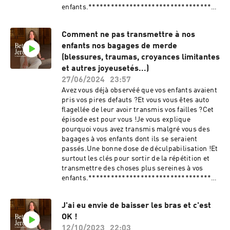
d'informations.Hébergé par Ausha. Visitez
enfants.***********************************
ausha.co/politique-de-confidentialite pour plus
********************❤ C'est les soldes d'été
d'informations.
et tous mes programmes sont à -30%:
Comment ne pas transmettre à nos
https://formations.bettyjereczek.fr/?
enfants nos bagages de merde
coupon=PROMOSETE2024.................................
....................Le coffret Essentielles où vous
(blessures, traumas, croyances limitantes
retrouvez mon ebook:⚠ Offre exclusive valable
et autres joyeusetés...)
uniquement jusqu'au 07/07/24
27/06/2024
23:57
!.....................................................🎧 Pour
Avez vous déjà observéé que vos enfants avaient
aller plus loin, je t’invite à télécharger une
pris vos pires defauts ?Et vous vous êtes auto
séance d'hypnose guidée gratuite en cliquant
flagellée de leur avoir transmis vos failles ?Cet
ici .Chaque mois, je tire au sort un.e gagnant.e
épisode est pour vous !Je vous explique
parmi les personnes qui ont pris le temps de
pourquoi vous avez transmis malgré vous des
laisser un avis sur le podcast et lui offre mon
bagages à vos enfants dont ils se seraient
pack audio d'hypnose ! Alors, si cet épisode t’a
passés.Une bonne dose de déculpabilisation !Et
plu, tu peux le noter 5* ou me laisser un
surtout les clés pour sortir de la répétition et
commentaire sur ta plateforme d’écoute. Cela
transmettre des choses plus sereines à vos
m’encourage à développer ce podcast. Merci
enfants.***********************************
! Où me retrouver ?Sur Instagram
********************❤ Dans mon programme
: https://www.instagram.com/betty_jereczekSu
Libre & Confiante je t’enseigne comment te
r mon site : https://bettyjereczek.frVia le
J'ai eu envie de baisser les bras et c'est
traiter avec plus de douceur et construire une
programme Libre & ConfianteHébergé par
OK !
vie épanouissante qui te fait vibrer.Découvrir le
Ausha. Visitez ausha.co/fr/politique-de-
programme
12/10/2023
22:03