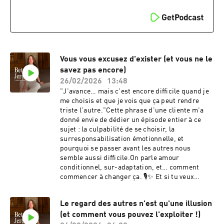
https://bettyjereczek.thrivecart.com/libre-et-
Betty | Psychologue, Hypnothérapeute &
confiante-
fondatrice de Libre & ConfiantePour les femmes
2/.....................................................Où me
qui veulent s'affirmer, gagner en confiance en
retrouver ?Sur Instagram
soi et reprendre leur place dans leur vie de tous
: https://www.instagram.com/betty_jereczekSu
les jours.⚠️ Ce contenu est psycho-éducatif et
r mon site : https://bettyjereczek.frHébergé par
ne remplace ni un avis médical ni un
Ausha. Visitez ausha.co/politique-de-
accompagnement thérapeutique
Vous vous excusez d'exister (et vous ne le
confidentialite pour plus d'informations.
individuel.Prêtes à aller plus loin ?📘 Le Cahier
savez pas encore)
de la confiance en soi en 6 étapes :
26/02/2026
13:48
https://formations.bettyjereczek.fr/ebook-le-
"J'avance… mais c'est encore difficile quand je
cahier-de-la-confiance-en-soi🎧 Pack audio
me choisis et que je vois que ça peut rendre
d'hypnoses guidées Empow'Her :
triste l'autre."Cette phrase d'une cliente m'a
https://formations.bettyjereczek.fr/empow-
donné envie de dédier un épisode entier à ce
her✨ Formation Libre & Confiante :
sujet : la culpabilité de se choisir, la
https://formations.bettyjereczek.fr/libre-
surresponsabilisation émotionnelle, et
confiant-e-2-0Hébergé par Ausha. Visitez
pourquoi se passer avant les autres nous
ausha.co/politique-de-confidentialite pour plus
semble aussi difficile.On parle amour
d'informations.
conditionnel, sur-adaptation, et… comment
commencer à changer ça. 🎙️✨ Et si tu veux
passer à l'action tout de suite : le challenge
gratuit 5 jours pour reprendre confiance en soi
Le regard des autres n'est qu'une illusion
commence bientôt. Exercices guidés, groupe de
(et comment vous pouvez l'exploiter !)
sororité, micro-actions au quotidien.Inscription