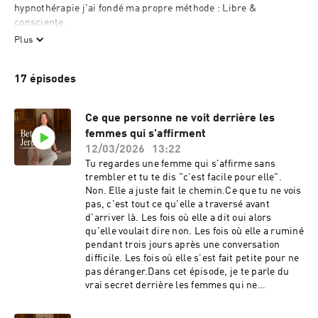
hypnothérapie j'ai fondé ma propre méthode : Libre & 
consciente.

Dans cette émission je vous livre des clés pour nourrir votre 
Plus
réflexion et votre cheminement.

Hébergé par Ausha. Visitez ausha.co/fr/politique-de-
17 épisodes
confidentialite pour plus d'informations.
Ce que personne ne voit derrière les
femmes qui s'affirment
12/03/2026
13:22
Tu regardes une femme qui s'affirme sans
trembler et tu te dis "c'est facile pour elle".
Non. Elle a juste fait le chemin.Ce que tu ne vois
pas, c'est tout ce qu'elle a traversé avant
d'arriver là. Les fois où elle a dit oui alors
qu'elle voulait dire non. Les fois où elle a ruminé
pendant trois jours après une conversation
difficile. Les fois où elle s'est fait petite pour ne
pas déranger.Dans cet épisode, je te parle du
vrai secret derrière les femmes qui ne
s'excusent plus d'exister. Pas de magie. Pas de
hack. Du travail, des micro-choix répétés, et