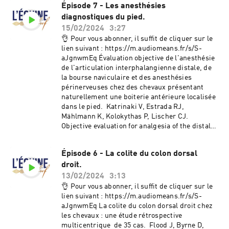
Épisode 7 - Les anesthésies
diagnostiques du pied.
15/02/2024
3:27
👌 Pour vous abonner, il suffit de cliquer sur le
lien suivant : https://m.audiomeans.fr/s/S-
aJgnwmEq Évaluation objective de l'anesthésie
de l'articulation interphalangienne distale, de
la bourse naviculaire et des anesthésies
périnerveuses chez des chevaux présentant
naturellement une boiterie antérieure localisée
dans le pied. Katrinaki V, Estrada RJ,
Mählmann K, Kolokythas P, Lischer CJ.
Objective evaluation for analgesia of the distal
interphalangeal joint, the navicular bursa and
perineural analgesia in horses with naturally
Épisode 6 - La colite du colon dorsal
occurring forelimb lameness localised to the
droit.
foot. Equine Vet J. 2023;55(2): 253–60.
https://doi.org/10.1111/evj.13583 Hébergé par
13/02/2024
3:13
Audiomeans. Visitez audiomeans.fr/politique-
👌 Pour vous abonner, il suffit de cliquer sur le
de-confidentialite pour plus d'informations.
lien suivant : https://m.audiomeans.fr/s/S-
aJgnwmEq La colite du colon dorsal droit chez
les chevaux : une étude rétrospective
multicentrique de 35 cas. Flood J, Byrne D,