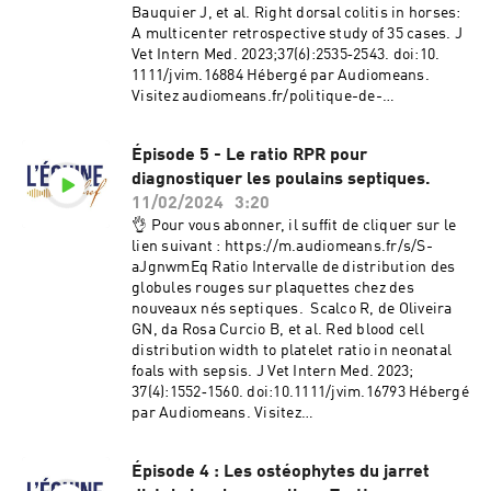
Bauquier J, et al. Right dorsal colitis in horses:
A multicenter retrospective study of 35 cases. J
Vet Intern Med. 2023;37(6):2535‐2543. doi:10.
1111/jvim.16884 Hébergé par Audiomeans.
Visitez audiomeans.fr/politique-de-
confidentialite pour plus d'informations.
Épisode 5 - Le ratio RPR pour
diagnostiquer les poulains septiques.
11/02/2024
3:20
👌 Pour vous abonner, il suffit de cliquer sur le
lien suivant : https://m.audiomeans.fr/s/S-
aJgnwmEq Ratio Intervalle de distribution des
globules rouges sur plaquettes chez des
nouveaux nés septiques. Scalco R, de Oliveira
GN, da Rosa Curcio B, et al. Red blood cell
distribution width to platelet ratio in neonatal
foals with sepsis. J Vet Intern Med. 2023;
37(4):1552‐1560. doi:10.1111/jvim.16793 Hébergé
par Audiomeans. Visitez
audiomeans.fr/politique-de-confidentialite
pour plus d'informations.
Épisode 4 : Les ostéophytes du jarret