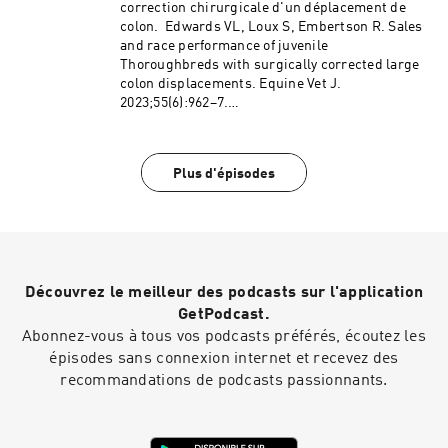
correction chirurgicale d'un déplacement de
colon. Edwards VL, Loux S, Embertson R. Sales
and race performance of juvenile
Thoroughbreds with surgically corrected large
colon displacements. Equine Vet J.
2023;55(6):962–7.
https://doi.org/10.1111/evj.13914 Hébergé par
Audiomeans. Visitez audiomeans.fr/politique-
de-confidentialite pour plus d'informations.
Plus d'épisodes
Découvrez le meilleur des podcasts sur l'application
GetPodcast.
Abonnez-vous à tous vos podcasts préférés, écoutez les
épisodes sans connexion internet et recevez des
recommandations de podcasts passionnants.