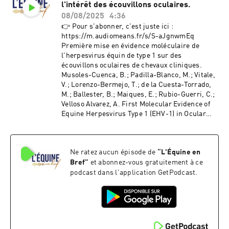
l'intérêt des écouvillons oculaires.
08/08/2025
4:36
👉 Pour s'abonner, c'est juste ici :
https://m.audiomeans.fr/s/S-aJgnwmEq
Première mise en évidence moléculaire de
l'herpesvirus équin de type 1 sur des
écouvillons oculaires de chevaux cliniques.
Musoles-Cuenca, B.; Padilla-Blanco, M.; Vitale,
V.; Lorenzo-Bermejo, T.; de la Cuesta-Torrado,
M.; Ballester, B.; Maiques, E.; Rubio-Guerri, C.;
Velloso Alvarez, A. First Molecular Evidence of
Equine Herpesvirus Type 1 (EHV-1) in Ocular
Swabs of Clinically Affected Horses. Viruses
2025, 17, 862. https://doi.org/10.3390/v17060862
Hébergé par Audiomeans. Visitez
Ne ratez aucun épisode de
“
L'Équine en
audiomeans.fr/politique-de-confidentialite
pour plus d'informations.
Bref
”
et abonnez-vous gratuitement à ce
podcast dans l'application GetPodcast.