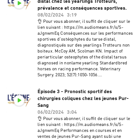
distal chez les yearlings Trotteurs,
prévalence et conséquences sportives.
08/02/2024
3:19
👌 Pour vous abonner, il suffit de cliquer sur le
lien suivant : https://m.audiomeans.fr/s/S-
aJgnwmEq Conséquences sur les performances
sportives d'ostéophytes du tarse distal,
diagnostiqués sur des yearlings Trotteurs non
boiteux. McCoy AM, Scolman KN. Impact of
periarticular osteophytes of the distal tarsus
diagnosed in nonlame yearling Standardbred
horses on racing performance. Veterinary
Surgery. 2023; 52(7):1050‐1056.
doi:10.1111/vsu.13987 Hébergé par
Audiomeans. Visitez audiomeans.fr/politique-
Épisode 3 - Pronostic sportif des
de-confidentialite pour plus d'informations.
chirurgies coliques chez les jeunes Pur-
Sang
06/02/2024
3:04
👌 Pour vous abonner, il suffit de cliquer sur le
lien suivant : https://m.audiomeans.fr/s/S-
aJgnwmEq Performances en courses et en
ventes de jeunes Pur-Sang ayant subi une