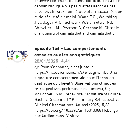
chanvre contenant du cannabidiol ou de l'acide
cannabidiolique n'a pas d'effets secondaires
chez les chevaux : une étude pharmacocinétique
et de sécurité d'emploi. Wang T.C., Wakshlag
J.J., Jager M.C., Schwark W.S., Trottier N.L.,
Chevalier J.M., Pearson G, Cercone M. Chronic
oral dosing of cannabidiol and cannabidiolic
acid full-spectrum hemp oil extracts has no
adverse effects in horses: a pharmacokinetic
Épisode 156 - Les comportements
and safety study. AJVR Published online
associés aux lésions gastriques.
January 9, 2025 doi.org/10.2460/ajvr.24.08.0235
Hébergé par Audiomeans. Visitez
28/01/2025
4:41
audiomeans.fr/politique-de-confidentialite
👉 Pour s'abonner, c'est juste ici :
pour plus d'informations.
https://m.audiomeans.fr/s/S-aJgnwmEq Une
signature comportementale pour l'inconfort
gastrique du cheval ? Observations cliniques
rétrospectives préliminaires. Torcivia, C.;
McDonnell, S.M. Behavioral Signature of Equine
Gastric Discomfort? Preliminary Retrospective
Clinical Observations. Animals2025,15,88.
https://doi.org/ 10.3390/ani15010088 Hébergé
par Audiomeans. Visitez
audiomeans.fr/politique-de-confidentialite
pour plus d'informations.