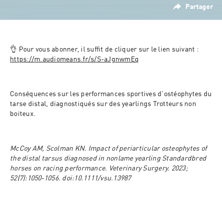
Partager
👌 Pour vous abonner, il suffit de cliquer sur le lien suivant : 
https://m.audiomeans.fr/s/S-aJgnwmEq
Conséquences sur les performances sportives d'ostéophytes du 
tarse distal, diagnostiqués sur des yearlings Trotteurs non 
boiteux.
McCoy AM, Scolman KN. 
Impact of periarticular osteophytes of 
the distal tarsus diagnosed in nonlame yearling Standardbred 
horses on racing performance
. Veterinary Surgery. 2023; 
52(7):1050‐1056. doi:10.1111/vsu.13987