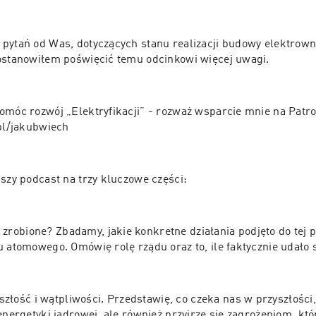
pytań od Was, dotyczących stanu realizacji budowy elektrown
ostanowiłem poświęcić temu odcinkowi więcej uwagi.
omóc rozwój „Elektryfikacji” - rozważ wsparcie mnie na Patron
.pl/jakubwiech
jszy podcast na trzy kluczowe części:
 zrobione? Zbadamy, jakie konkretne działania podjęto do tej 
złość i wątpliwości. Przedstawię, co czeka nas w przyszłości, 
energetyki jądrowej, ale również przyjrzę się zagrożeniom, kt