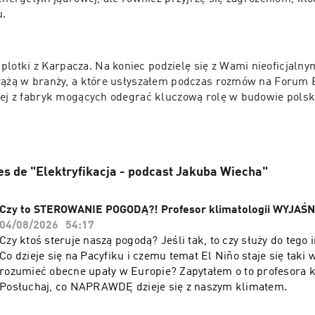
realizację projektu.	
plotki z Karpacza. Na koniec podzielę się z Wami nieoficjalnym
krążą w branży, a które usłyszałem podczas rozmów na Forum
nej z fabryk mogących odegrać kluczową rolę w budowie polski
es de "Elektryfikacja - podcast Jakuba Wiecha"
Czy to STEROWANIE POGODĄ?! Profesor klimatologii WYJAŚN
04/08/2026
54:17
Czy ktoś steruje naszą pogodą? Jeśli tak, to czy służy do tego
Co dzieje się na Pacyfiku i czemu temat El Niño staje się taki 
rozumieć obecne upały w Europie? Zapytałem o to profesora kl
Posłuchaj, co NAPRAWDĘ dzieje się z naszym klimatem.