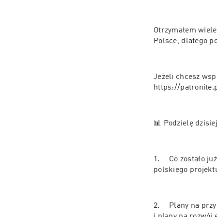
Otrzymałem wiele 
Polsce, dlatego p
Jeżeli chcesz wsp
https://patronite
📊 Podzielę dzisie
1.	Co zostało już
2.	Plany na przys
i plany na rozwój 