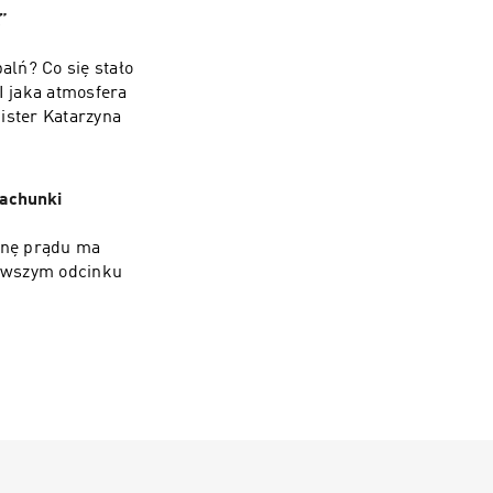
”
alń? Co się stało
I jaka atmosfera
ister Katarzyna
achunki
enę prądu ma
nowszym odcinku