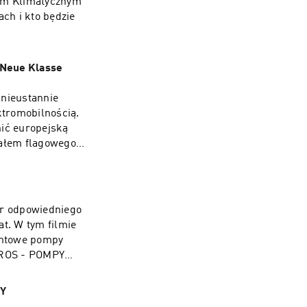
hem Klimatycznym
ach i kto będzie
Neue Klasse
 nieustannie
ktromobilnością.
ić europejską
wałem flagowego
 godnie podjął
ór odpowiedniego
at. W tym filmie
untowe pompy
ROS - POMPY
ZY