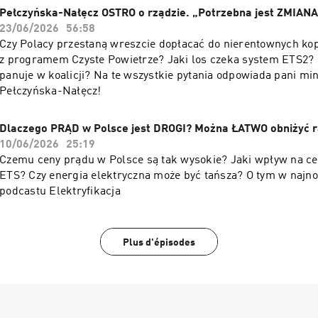
Pełczyńska-Nałęcz OSTRO o rządzie. „Potrzebna jest ZMIANA
23/06/2026
56:58
Czy Polacy przestaną wreszcie dopłacać do nierentownych kop
z programem Czyste Powietrze? Jaki los czeka system ETS2? 
panuje w koalicji? Na te wszystkie pytania odpowiada pani min
Pełczyńska-Nałęcz!
Dlaczego PRĄD w Polsce jest DROGI? Można ŁATWO obniżyć r
10/06/2026
25:19
Czemu ceny prądu w Polsce są tak wysokie? Jaki wpływ na c
ETS? Czy energia elektryczna może być tańsza? O tym w naj
podcastu Elektryfikacja
Plus d'épisodes