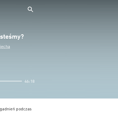
jesteśmy?
Wiecha
46:18
gadnień podczas 