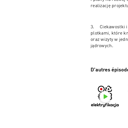
3.	Ciekawostki i 
plotkami, które 
oraz wizyty w jed
jądrowych.
D'autres épisod