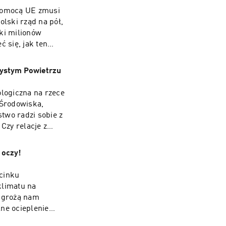
 pomocą UE zmusi
olski rząd na pół,
tki milionów
ć się, jak ten
ystym Powietrzu
ologiczna na rzece
 Środowiska,
two radzi sobie z
Czy relacje z
łą prawdę!
 oczy!
dcinku
klimatu na
y grożą nam
lne ocieplenie