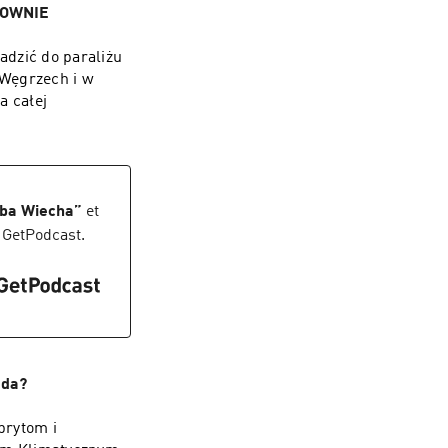
TROWNIE
adzić do paraliżu
 Węgrzech i w
a całej
uba Wiecha
”
et
 GetPodcast.
zda?
brytom i