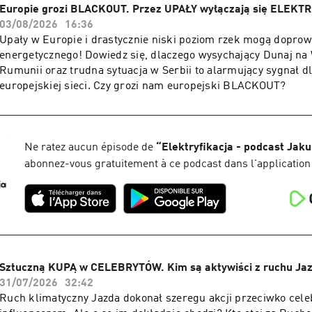
Europie grozi BLACKOUT. Przez UPAŁY wyłączają się ELEK
03/08/2026
16:36
Upały w Europie i drastycznie niski poziom rzek mogą doprow
energetycznego! Dowiedz się, dlaczego wysychający Dunaj na
Rumunii oraz trudna sytuacja w Serbii to alarmujący sygnał dl
europejskiej sieci. Czy grozi nam europejski BLACKOUT?
Ne ratez aucun épisode de
“
Elektryfikacja - podcast Jak
abonnez-vous gratuitement à ce podcast dans l'application
Sztuczną KUPĄ w CELEBRYTÓW. Kim są aktywiści z ruchu Ja
31/07/2026
32:42
Ruch klimatyczny Jazda dokonał szeregu akcji przeciwko cele