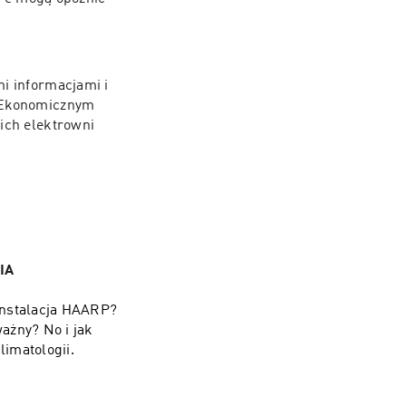
i informacjami i 
 Ekonomicznym 
ch elektrowni 
IA
 instalacja HAARP?
ważny? No i jak
imatologii.