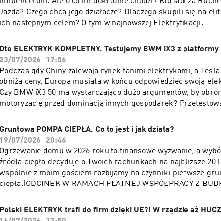
influencerom. Ale o co im dokładnie chodzi? Kto stoi za Ruc
Jazda? Czego chcą jego działacze? Dlaczego skupili się na elit
ich następnym celem? O tym w najnowszej Elektryfikacji.
Oto ELEKTRYK KOMPLETNY. Testujemy BWM iX3 z platformy 
23/07/2026
17:56
Podczas gdy Chiny zalewają rynek tanimi elektrykami, a Tesla
obniża ceny, Europa musiała w końcu odpowiedzieć swoją ele
Czy BMW iX3 50 ma wystarczająco dużo argumentów, by obron
motoryzację przed dominacją innych gospodarek? Przetesto
elektryka z Monachium i powiem wprost: niemiecki producent
rękawicę.
Gruntowa POMPA CIEPŁA. Co to jest i jak działa?
19/07/2026
20:46
Ogrzewanie domu w 2026 roku to finansowe wyzwanie, a wyb
źródła ciepła decyduje o Twoich rachunkach na najbliższe 20 l
wspólnie z moim gościem rozbijamy na czynniki pierwsze gr
ciepła.[ODCINEK W RAMACH PŁATNEJ WSPÓŁPRACY Z BUD
CIEPŁA]
Polski ELEKTRYK trafi do firm dzięki UE?! W rządzie aż HUC