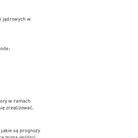
i jądrowych w 
ite: 
pory w ramach 
polskiego projektu atomowego. Omówię rolę rządu oraz to, ile faktycznie udało się zrealizować. 
jakie są prognozy 
óre mogą opóźnić 