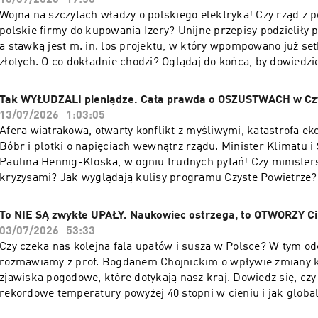
16/07/2026
17:50
Wojna na szczytach władzy o polskiego elektryka! Czy rząd z
polskie firmy do kupowania Izery? Unijne przepisy podzieliły p
a stawką jest m. in. los projektu, w który wpompowano już se
złotych. O co dokładnie chodzi? Oglądaj do końca, by dowiedzie
ukryty konflikt wpłynie na polski rynek!
Tak WYŁUDZALI pieniądze. Cała prawda o OSZUSTWACH w Cz
13/07/2026
1:03:05
Afera wiatrakowa, otwarty konflikt z myśliwymi, katastrofa ek
Bóbr i plotki o napięciach wewnątrz rządu. Minister Klimatu i
Paulina Hennig-Kloska, w ogniu trudnych pytań! Czy ministers
kryzysami? Jak wyglądają kulisy programu Czyste Powietrze? 
innymi resortami są trudne? Oglądaj do końca, aby poznać ca
To NIE SĄ zwykłe UPAŁY. Naukowiec ostrzega, to OTWORZY Ci
03/07/2026
53:33
Czy czeka nas kolejna fala upałów i susza w Polsce? W tym o
rozmawiamy z prof. Bogdanem Chojnickim o wpływie zmiany 
zjawiska pogodowe, które dotykają nasz kraj. Dowiedz się, cz
rekordowe temperatury powyżej 40 stopni w cieniu i jak globa
wpływa już teraz na nasze codzienne życie.