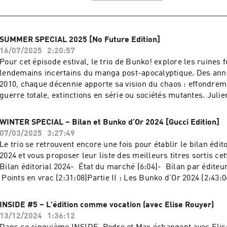
plusieurs pièces de l’histoire du Cri qui tue. Au cours de la di
reviennent sur les conditions culturelles, éditoriales et matér
possible l’émergence de cette publication. Déroulement de la
SUMMER SPECIAL 2025 [No Future Edition]
: Découverte du manga par les invité·e·s (3:15)Présentation de 
16/07/2025
2:20:57
qui tue (13:18)Les deux fondateurs : Motoichi « ATOSS » Takem
Pour cet épisode estival, le trio de Bunko! explore les ruines 
Kesselring (18:55)Le travail de Véronik Frossard et Sylvain Br
lendemains incertains du manga post-apocalyptique. Des ann
ligne éditoriale et l’influence de Motoichi « ATOSS » Takemoto
2010, chaque décennie apporte sa vision du chaos : effondrem
raisons de la fin de la revue (1:07:23)Les retours sur l’exposi
guerre totale, extinctions en série ou sociétés mutantes. Juli
(1:15:22)Après l’exposition : prolonger l’enquête (1:23:44)Cr
explorent le genre à travers une sélection de titres marqua
上堯之バンド - 追跡のテーマ
: 1970sLe Voyage de Ryu (9:38)L’école emportée (12:20)Demain
WINTER SPECIAL – Bilan et Bunko d’Or 2024 [Gucci Edition]
(19:36)1980sHokuto no Ken (28:41)Akira (43:10)Survivant (46:
07/03/2025
3:27:49
(52:33)1990sBasara (54:32)Escale a Yokohama (1:08:39)Neon 
Le trio se retrouvent encore une fois pour établir le bilan édit
Evangelion (1:19:29)Dragon Head (1:27:35)Eden (1:35:28)2000
2024 et vous proposer leur liste des meilleurs titres sortis cet
(1:45:01)Biomega (1:50:29)2010sEre des cristaux (1:56:01) Fi
Bilan éditorial 2024- État du marché (6:04)- Bilan par éditeur
(2:06:50)Crédits musicaux :Step - Remember Me
Points en vrac (2:31:08)Partie II : Les Bunko d’Or 2024 (2:43:06
jeu de Max (3:13:26)Crédits musicaux :おまえさん · の実ナナ
INSIDE #5 – L'édition comme vocation (avec Elise Rouyer)
13/12/2024
1:36:12