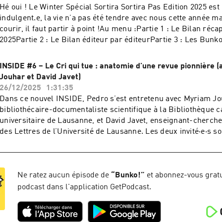
Hé oui ! Le Winter Spécial Sortira Sortira Pas Edition 2025 est
indulgent.e, la vie n’a pas été tendre avec nous cette année ma
courir, il faut partir à point !Au menu :Partie 1 : Le Bilan réca
2025Partie 2 : Le Bilan éditeur par éditeurPartie 3 : Les Bunko
: Le jeu de MaxOn vous souhaite une bonne écoute !
INSIDE #6 – Le Cri qui tue : anatomie d’une revue pionnière 
Jouhar et David Javet)
26/12/2025
1:31:35
Dans ce nouvel INSIDE, Pedro s’est entretenu avec Myriam Jo
bibliothécaire-documentaliste scientifique à la Bibliothèque c
universitaire de Lausanne, et David Javet, enseignant-cherche
des Lettres de l’Université de Lausanne. Les deux invité·e·s 
de l’exposition « L’expo qui tue », consacrée à la revue pionn
Cri qui tue », publiée de 1978 à 1981. Première revue en langu
entièrement dédiée au manga, cette création conçue à Lausanne
d’une rencontre entre Motoichi Takemoto dit ATOSS, passionn
Ne ratez aucun épisode de
“
Bunko!
”
et abonnez-vous gratu
bande dessinée, et l’éditeur vaudois Rolf Kesselring. À partir 
podcast dans l'application GetPodcast.
recherche, comprenant notamment des entretiens avec le duo
Véronik Frossard et Sylvain Brossard, qui ont contribué de m
l’ensemble des numéros de la revue, les deux invité·e·s ont pu