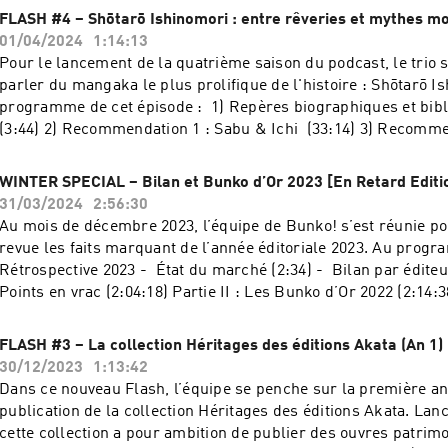
années 1990 et 2000 (58:31) Crédits musicaux : Meiko 
FLASH #4 – Shōtarō Ishinomori : entre rêveries et mythes m
01/04/2024
1:14:13
Pour le lancement de la quatrième saison du podcast, le trio s
parler du mangaka le plus prolifique de l'histoire : Shōtarō I
programme de cet épisode : 1) Repères biographiques et bibliographiques
(3:44) 2) Recommendation 1 : Sabu & Ichi (33:14) 3) Recomme
Voyage de Ryu (47:24) 4) Recommendation 3 : Jun (57:29) Crédits musicaux : 井
上堯之バン - ド - 太陽にほえろ！メインテーマ Ike Reiko - Ame 
WINTER SPECIAL – Bilan et Bunko d’Or 2023 [En Retard Editi
31/03/2024
2:56:30
Au mois de décembre 2023, l’équipe de Bunko! s’est réunie p
revue les faits marquant de l’année éditoriale 2023. Au programme : P
Rétrospective 2023 - État du marché (2:34) - Bilan par éditeu
Points en vrac (2:04:18) Partie II : Les Bunko d’Or 2022 (2:14:38
grand jeu (2:41:35) Crédits musicaux : Tatsuro Yamashita - 
FLASH #3 – La collection Héritages des éditions Akata (An 1)
30/12/2023
1:13:42
Dans ce nouveau Flash, l’équipe se penche sur la première a
publication de la collection Héritages des éditions Akata. Lanc
cette collection a pour ambition de publier des ouvres patrim