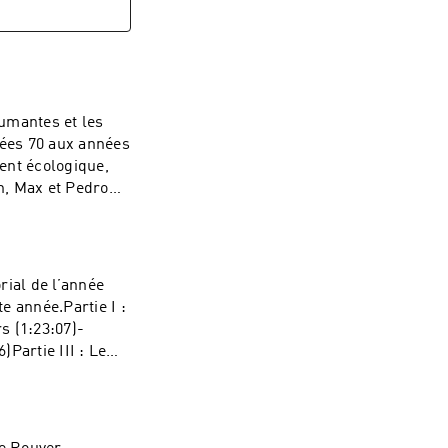
scussion, iels
ielles ayant rendu
 discussion
la revue le Cri
oto et Rolf
fumantes et les
ossard (28:23)La
ées 70 aux années
 (55:12)Les
ent écologique,
tion
en, Max et Pedro
édits musicaux :井
ntsAu programme
 les oiseaux
59)(Breakdown)
Genesis
orial de l’année
s7 seed
te année.Partie I :
re Punch
s (1:23:07)-
)Partie III : Le