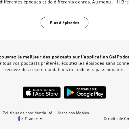
différentes époques et de différents genres. Au menu : 1) Bref historique des
collections patrimoniales/vintages en VF (3:25) 2) Le Clan de
Hagio (11:47) 3) Confidences d’une prostituée de Takao Saito (
emporte la brume de Eiko Hanamura (40:16) 5) Bilan (56:30) Crédits musicaux :
Plus d'épisodes
Tomoko Aran - Midnight Pretenders
ouvrez le meilleur des podcasts sur l'application GetPodc
 tous vos podcasts préférés, écoutez les épisodes sans connex
recevez des recommandations de podcasts passionnants.
Politique de confidentialité
Mentions légales
France
© radio.de 