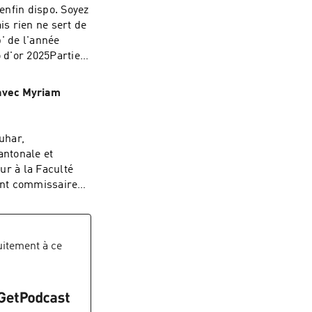
 enfin dispo. Soyez
is rien ne sert de
p' de l'année
 d'or 2025Partie 4
(avec Myriam
uhar,
antonale et
ur à la Faculté
sont commissaires
ière de manga « Le
e française
 est le fruit
é japonais de
itement à ce
d’un travail de
 de bédéastes
anière décisive à
 reconstituer