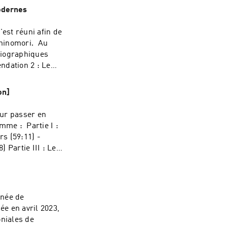
Nakahara - Fantasy
odernes
'est réuni afin de
shinomori. Au
ndation 2 : Le
Ga Yandara
on]
our passer en
artie I :
rs (59:11) -
) Partie III : Le
Sparkle
nnée de
ée en avril 2023,
oniales de