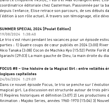
Dans ce cinquième INSIDE, Pedro et Max échangent avec Elis
coordinatrice éditoriale chez Casterman. Passionnée par la b
depuis l’enfance, Elise retrace son parcours, de ses débuts da
l’édition à son rôle actuel. À travers son témoignage, elle dévo
nombreuses facettes des métiers liées à l’édition de mangas. Déroulement de
la discussion : La passion pour la BD : un héritage familial (2:28) Etudes
SUMMER SPECIAL 2024 [Poulet Edition]
littéraires et découverte des métiers de l’édition (9:25) Les sta
19/08/2024
1:38:40
dans l’édition de BD (22:19) Assistante presse et secrétaire d’
Le trio s’est réuni pendant les vacances pour un épisode estiv
Futuropolis (46:45) Assistante et coordinatrice éditoriale che
arties : 1) Quatre coups de cœur publiés en 2024 (3:00) River’s End Café de
(56:25) Recommendation de lecture d’Elise Rouyer (1:30:13) Crédits musicaux :
Akio Tanaka (3:08) Cocon de Machiko Kyo (15:52) Petite Forêt 
井上堯之バンド - 追跡のテーマ
Igarashi (29:03) La main gauche de Dieu, la main droite du di
Umezz (44:02) 2) FAQ 3 (59:18) 3) Le jeu des génériques (1:27:02) Crédits
musicaux : かびん - Minako Yoshida
FOCUS #8 – Une histoire de la Magical Girl : entre velléités 
logiques capitalistes
24/06/2024
1:29:09
Dans ce nouvel épisode Focus, le trio se penche sur l’évolutio
magical girl. La discussion est structurée autour de trois pér
1) Repères historiques et définition (3:07) 2) Les productions d
Animation : Majoko Series, années 1960-1970 (15:04) 3) Nouvel
et public otaku, années 1980 (38:16) 4) Héroïnes guerrières et 