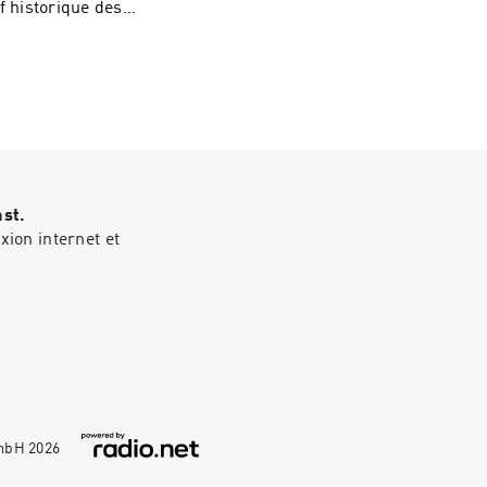
s Poe de Moto
28:24) 4) Autant en
ast.
ion internet et
GmbH
2026