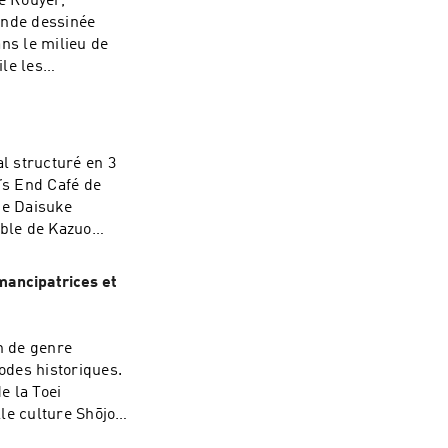
e Rouyer,
ande dessinée
ns le milieu de
ile les
ges : clé d’entrée
édition chez
al structuré en 3
z Casterman
de Daisuke
able de Kazuo
émancipatrices et
n de genre
iodes historiques.
e la Toei
le culture Shōjo
diversification,