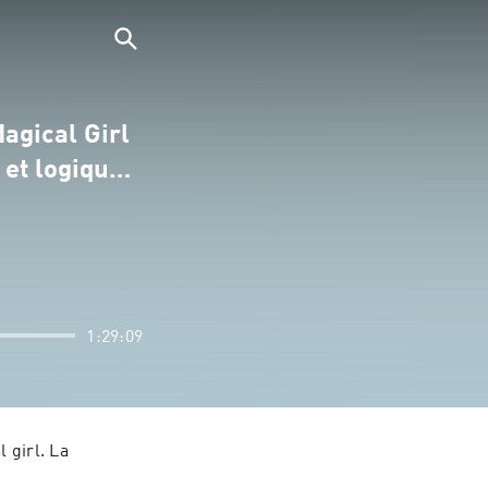
agical Girl
s et logiqu…
1:29:09
girl. La 