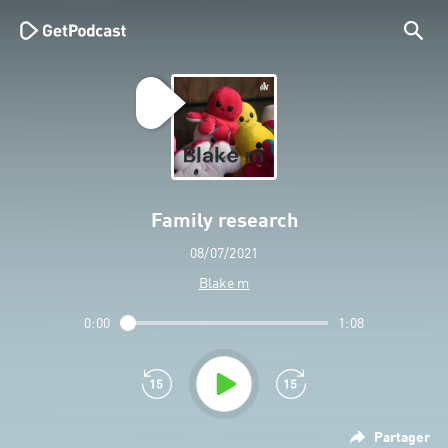
Family research
08/07/2021
Blake m
0:00
1:08
Partager