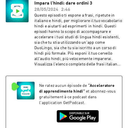
Impara l'hindi: dare ordini 3
languagelearningaccelerator@gmail.com Frasi
28/05/2024
2:46
in questo episodio: Abbiamo sentito che stasera
c'è musica dal vivo qui. Eccellente, abbiamo
Questo episodio ti espone a frasi, ripetute in
voglia di un po' di jazz! Vorremmo sederci
italiano e hindi, per migliorare il tuo vocabolario
nell'area lounge. È consentito fumare qui?
hindi e aiutarti ad esprimerti in hindi. Questi
Ordiniamo al tavolo o al bar? Hai qualche offerta
episodi hanno lo scopo di accompagnare e
speciale per l'happy hour? Posso ordinare una
accelerare i tuoi studi di lingua hindi esistenti,
mezza pinta? Hai un menu di cocktail? Il sidro è
sia che tu stia utilizzando un'app come
dolce o secco? Posso provarne un piccolo
DuoLingo, sia che tu sia iscritto a un corso di
assaggio? Prenderò un gin tonic con un lime.
hindi più formale. Più esponi il tuo cervello
Puoi tenere aperto il nostro conto? Servi cibo
all'audio hindi, più velocemente imparerai.
qui? Ci piacerebbe qualche spuntino leggero da
Visualizza l'elenco completo delle frasi italiane e
condividere. Il piatto di carne, formaggio e
hindi in questo episodio. Contattaci con
sottaceti sembra perfetto. Faremo un altro giro
feedback e idee:
di drink. Vogliamo dividere una fetta della torta
languagelearningaccelerator@gmail.com Frasi
al cioccolato. La musica è un po' alta, possiamo
Ne ratez aucun épisode de
“
Acceleratore
in questo episodio: Vai a prendere tuo fratello.
spostarci nel patio? Vorrei pagare il conto
Sii gentile con tuo cugino. Dimmi cosa è
di apprendimento hindi
”
et abonnez-vous
adesso. Siamo così pieni che avremmo dovuto
successo. Non farlo di nuovo. Tienimi la mano.
gratuitement à ce podcast dans
saltare il dessert!
Prendere la palla! Guarda in entrambe le
l'application GetPodcast.
direzioni prima di attraversare. Aspettami!
Aiutami a portare la spesa. Togliti le scarpe.
Togli quella roba dal bancone. Appendi il
cappotto laggiù. Aiutami ad apparecchiare la