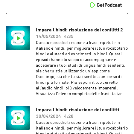
tavola. Lavati le mani. Mangia la tua cena.
Passale la ciotola. Finisci i tuoi compiti. Pulisci
la tua stanza. Lavati i denti. Vai a dormire.
Ascolta questo episodio più volte.
Impara l'hindi: risoluzione dei conflitti 2
14/05/2024
4:35
Questo episodio ti espone a frasi, ripetute in
italiano e hindi, per migliorare il tuo vocabolario
hindi e aiutarti ad esprimerti in hindi. Questi
episodi hanno lo scopo di accompagnare e
accelerare i tuoi studi di lingua hindi esistenti,
sia che tu stia utilizzando un'app come
DuoLingo, sia che tu sia iscritto a un corso di
hindi più formale. Più esponi il tuo cervello
all'audio hindi, più velocemente imparerai.
Visualizza l'elenco completo delle frasi italiane e
hindi in questo episodio. Contattaci con
feedback e idee:
Impara l'hindi: risoluzione dei conflitti
languagelearningaccelerator@gmail.com Frasi
30/04/2024
4:28
in questo episodio: So che sei triste. Lo siamo
anche noi. Prendiamoci una pausa da tutto
Questo episodio ti espone a frasi, ripetute in
questo per ora. Ne potremo parlare una volta
italiano e hindi, per migliorare il tuo vocabolario
che ci saremo tutti calmati. So che hai fatto