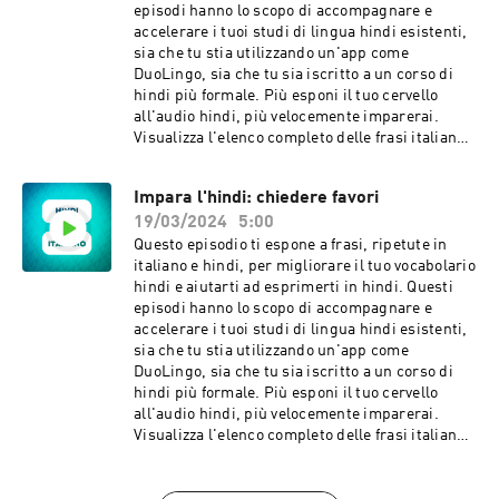
fare nel tempo libero? Ti piacciono i puzzle?
episodi hanno lo scopo di accompagnare e
Quali sono le tue attività all'aria aperta
accelerare i tuoi studi di lingua hindi esistenti,
preferite? Mi piacerebbe dedicarmi a uno sport,
sia che tu stia utilizzando un'app come
come il calcio. Ad alcune persone piace far
DuoLingo, sia che tu sia iscritto a un corso di
parte di un club del libro. Ti piace leggere
hindi più formale. Più esponi il tuo cervello
narrativa? Niente mi aiuta a rilassarmi come
all'audio hindi, più velocemente imparerai.
una serata tranquilla con un buon libro. Molte
Visualizza l'elenco completo delle frasi italiane e
persone creative trascorrono il loro tempo
hindi in questo episodio. Contattaci con
libero creando cose. Ho un amico che crea
feedback e idee:
Impara l'hindi: chiedere favori
gioielli e un altro che produce birra. Ci vuole
languagelearningaccelerator@gmail.com Frasi
molto tempo per diventare esperti in queste
19/03/2024
5:00
in questo episodio: Sono così felice di averti
abilità! Se avessi tempo e denaro, cosa
incontrato! Sei bello! Sei così bello. Ti trovo così
Questo episodio ti espone a frasi, ripetute in
sceglieresti di fare? Se avessi molto tempo e
attraente. Adoro il tuo senso dell'umorismo. Sei
italiano e hindi, per migliorare il tuo vocabolario
denaro, preparerei pane e dolci per i miei amici.
davvero la persona più divertente che conosca.
hindi e aiutarti ad esprimerti in hindi. Questi
Un giorno forse la tecnologia sarà così avanzata
Sei così intelligente. Sei un genio! Sei una
episodi hanno lo scopo di accompagnare e
che potremo dedicarci ai nostri hobby in
madre e un'amica meravigliosa. Tua figlia è
accelerare i tuoi studi di lingua hindi esistenti,
continuazione!
fortunata ad avere un padre così eccezionale.
sia che tu stia utilizzando un'app come
Stai benissimo oggi! Quel vestito ti sta così
DuoLingo, sia che tu sia iscritto a un corso di
bene! Non potrei mai farcela. Quegli orecchini
hindi più formale. Più esponi il tuo cervello
fanno davvero risaltare i tuoi occhi. Hai un
all'audio hindi, più velocemente imparerai.
sorriso così bello! Quel colore ti sta benissimo.
Visualizza l'elenco completo delle frasi italiane e
Sei così carina con quel vestito! Wow, quei
hindi in questo episodio. Contattaci con
pantaloni ti fanno sembrare così carino! Whoa,
feedback e idee:
ti sei tagliato i capelli? Sembra fantastico!