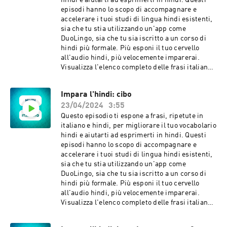
hindi e aiutarti ad esprimerti in hindi. Questi
davvero di tutto per far funzionare le cose.
episodi hanno lo scopo di accompagnare e
Apprezziamo tutti i tuoi sforzi. Puoi dirci di più
accelerare i tuoi studi di lingua hindi esistenti,
sulla tua versione della storia? Sembra che
sia che tu stia utilizzando un'app come
quando è successo ti abbia fatto arrabbiare. È
DuoLingo, sia che tu sia iscritto a un corso di
vero? Permettimi di assicurarmi di aver capito
hindi più formale. Più esponi il tuo cervello
correttamente. Mi dispiace che ti sia sentito
all'audio hindi, più velocemente imparerai.
attaccato. Non era mia intenzione farti sentire
Visualizza l'elenco completo delle frasi italiane e
così. Non capivo perché ti comportavi in ​​quel
hindi in questo episodio. Contattaci con
modo. Ora che hai condiviso il tuo punto di vista,
feedback e idee:
Impara l'hindi: cibo
posso capire perché ti sentivi così. Cosa ci stai
languagelearningaccelerator@gmail.com Frasi
chiedendo di fare a riguardo? Penso che
23/04/2024
3:55
in questo episodio: Mi dispiace davvero per
possiamo essere d'accordo su ciò che chiedi.
quello che è successo. Mi assumo la
Questo episodio ti espone a frasi, ripetute in
Grazie per essere stato onesto con noi.
responsabilità della mia parte del problema.
italiano e hindi, per migliorare il tuo vocabolario
Apprezziamo davvero che tu abbia portato
Voglio risolvere questa cosa con te. Volevo solo
hindi e aiutarti ad esprimerti in hindi. Questi
questo alla nostra attenzione. Penso che ora ci
vedere se possiamo essere sulla stessa
episodi hanno lo scopo di accompagnare e
capiamo meglio. Siamo d’accordo su come
lunghezza d'onda a riguardo. Prendiamoci un
accelerare i tuoi studi di lingua hindi esistenti,
gestiremo la situazione se dovesse ripetersi?
minuto per calmarci insieme. Sediamoci al
sia che tu stia utilizzando un'app come
C'è qualcos'altro di cui vuoi parlare? Ricorda
tavolo e parliamo. Potete aiutarmi a capire qual
DuoLingo, sia che tu sia iscritto a un corso di
solo che puoi parlare con noi in qualsiasi
è il problema, secondo voi? Lascia che ti ripeta
hindi più formale. Più esponi il tuo cervello
momento.
quello che ti ho sentito dire. Voglio solo
all'audio hindi, più velocemente imparerai.
assicurarmi di capirti. Penso di capire da dove
Visualizza l'elenco completo delle frasi italiane e
vieni. Cominciamo con ciò su cui siamo
hindi in questo episodio. Contattaci con
d'accordo. Volevo solo chiarire alcune cose che
feedback e idee: