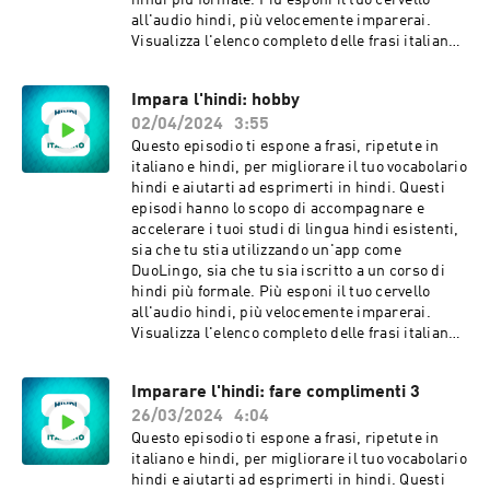
hindi più formale. Più esponi il tuo cervello
trovarti? Hai dei nipoti? Quanto spesso vedi la
all'audio hindi, più velocemente imparerai.
tua famiglia? Quando è stata l'ultima volta che
Visualizza l'elenco completo delle frasi italiane e
sei andato a casa? Ti manca la tua casa? Sei
hindi in questo episodio. Contattaci con
felice di vivere qui adesso? Cosa ti piace di più
feedback e idee:
Impara l'hindi: hobby
del vivere qui?
languagelearningaccelerator@gmail.com Frasi
02/04/2024
3:55
in questo episodio: Ascoltami. Parla con me.
Silenzio. Parla. Abbassa il volume. Spegni il
Questo episodio ti espone a frasi, ripetute in
telefono. Lasciami in pace. Venga con me.
italiano e hindi, per migliorare il tuo vocabolario
Andare via. Mettilo giù. Dammi le chiavi.
hindi e aiutarti ad esprimerti in hindi. Questi
Passami quel cacciavite. Portami i miei
episodi hanno lo scopo di accompagnare e
occhiali. Apri la porta. Porta con te il tuo
accelerare i tuoi studi di lingua hindi esistenti,
cappello. Mettilo sul tavolo. Gira a sinistra qui.
sia che tu stia utilizzando un'app come
Prendi la prossima a destra. Fermati davanti
DuoLingo, sia che tu sia iscritto a un corso di
alla casa blu. Esci dalla macchina. Buona
hindi più formale. Più esponi il tuo cervello
giornata!
all'audio hindi, più velocemente imparerai.
Visualizza l'elenco completo delle frasi italiane e
hindi in questo episodio. Contattaci con
feedback e idee:
Imparare l'hindi: fare complimenti 3
languagelearningaccelerator@gmail.com Frasi
26/03/2024
4:04
in questo episodio: Hai qualche hobby? Mi piace
il giardinaggio. Cosa fai quando non lavori?
Questo episodio ti espone a frasi, ripetute in
Adoro stare nella natura. Ti piace fare
italiano e hindi, per migliorare il tuo vocabolario
escursioni o lunghe passeggiate? Cosa ti piace
hindi e aiutarti ad esprimerti in hindi. Questi