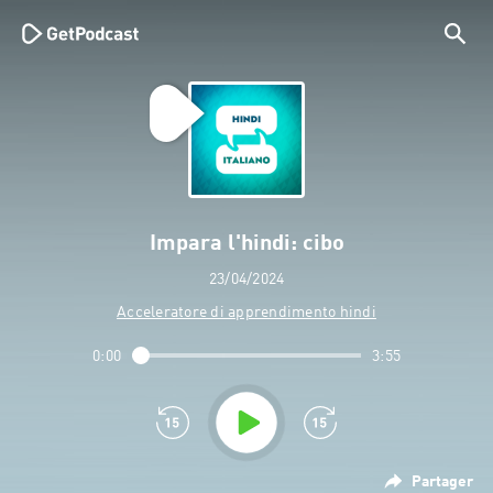
Impara l'hindi: cibo
23/04/2024
Acceleratore di apprendimento hindi
0:00
3:55
Partager