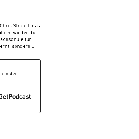
gendstation
chmeckt. Beim
 mit Köchin
zu. Dabei geht es
Chris Strauch das
ntwortung zu
ahren wieder die
bstvertrauen zu
Fachschule für
d spricht mit
lernt, sondern
 Wert des
rige
ern landet.
tudium. Und wer
in unmittelbarer
ie seit über zwei
n in der
 gleichzeitig das
ondere Wohnform
ende zu Wort, die
entschieden
 Ausbildung an der
geschichte –
em Podcast.