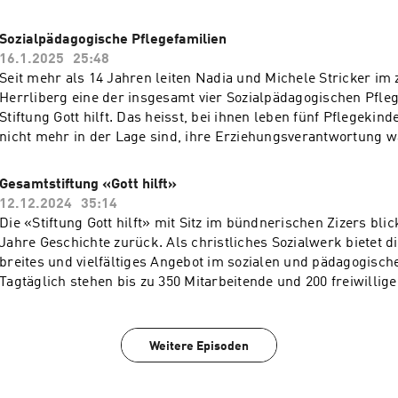
warum sie sich Unterstützung gewünscht haben und welche 
Bildungsinstitutionen zusammen. In diesem Podcast berichte
mit «wellcome» gemacht haben.
Menschen, wie sie von der Unterstützung der Fachstelle in d
Sozialpädagogische Pflegefamilien
«Familienbegleitung», «Schulsozialarbeit» und «SoFam Pfleg
16.1.2025
25:48
profitiert haben. Auch die jeweiligen Bereichsleiter kommen
Seit mehr als 14 Jahren leiten Nadia und Michele Stricker im
einen Einblick in ihren Arbeitsalltag. «Es ist eine Aufgabe, di
Herrliberg eine der insgesamt vier Sozialpädagogischen Pfleg
Engagement und mutige Menschen erfordert», erklärt Rahel St
Stiftung Gott hilft. Das heisst, bei ihnen leben fünf Pflegekind
und Mitbegründerin der Sozialpädagogischen Fachstelle. Nich
nicht mehr in der Lage sind, ihre Erziehungsverantwortung 
dabei um Schicksale, die einen unerwartet treffen.
herausfordernder Beruf, der viel fordert. So leben die Strick
Uhr zusammen mit ihren beiden Söhnen und ihren anvertraut
Gesamtstiftung «Gott hilft»
im gleichen Haus. Eine Aufgabe, die sie jederzeit wieder an
12.12.2024
35:14
die beiden sozialpädagogischen Fachkräfte in diesem Podcast
Die «Stiftung Gott hilft» mit Sitz im bündnerischen Zizers blic
und authentisch berichten Nadia und Michele Stricker aus ih
Jahre Geschichte zurück. Als christliches Sozialwerk bietet di
Zudem meldet sich auch ein ehemaliges Pflegekind zu Wort. D
breites und vielfältiges Angebot im sozialen und pädagogisch
jährige Samira berichtet, wie es war, in einer Pflegefamilie 
Tagtäglich stehen bis zu 350 Mitarbeitende und 200 freiwillige
welche Beziehung sie heute zu ihrer leiblichen Mutter pflegt.
Stiftung für das Wohlergehen vieler Menschen aller Generatio
diesem Podcast geben Daniel Wartenweiler, Gesamtleiter und
Leiter, sowie Martin Bässler, Leiter der pädagogischen Angeb
Weitere Episoden
Einblick in die Arbeit der Stiftung. Im Interview mit Moderato
sprechen sie über Werte und Visionen sowie ihre Motivation,