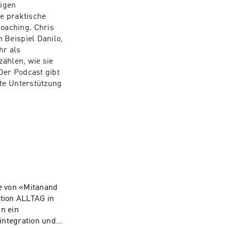
igen 
e praktische 
aching. Chris 
Beispiel Danilo, 
r als 
ählen, wie sie 
er Podcast gibt 
te Unterstützung 
e von «Mitanand
ation ALLTAG in
n ein
integration und