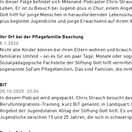
In dieser Folge befindet sich Mitanand-Podcaster Chris Stra
Leben. Er ist zu Besuch bei Jugend-plus in Chur, einem Angeb
Gott hilft für junge Menschen in herausfordernden Lebenssit
plus begleitet Jugendliche und junge Erwachsene auf ihrem W
selbständiges Leben. In den Wohngemeinschaften leben jun
dem Schulabschluss, aber auch minderjährige Asylsuchende,
Vor Ort bei der Pflegefamilie Baschung
erwachsene Begleitung aus ihrem Land geflohen sind. Den W
8.1.2026
sie weitgehend eigenständig – mit punktueller Unterstützung
Nicht alle Kinder können bei ihren Eltern wohnen und brauch
Fachkräfte von Jugend-plus. Beim Besuch geben die Betreuer
familiäres Umfeld – sei es für ein paar Tage, Monate oder sog
und Rina Wagner Einblick in ihre Arbeit, die viel Empathie, 
Sozialpädagogische Fachstelle der Stiftung Gott hilft vermitte
aber auch eine klare Haltung erfordert. Persönliche Einblick
sogenannte SoFam Pflegefamilien. Das sind Familien, die mit
Geschichten von Noelle Honegger und Samuel Gebre. Noelle 
stehen und einem Pflegekind ein Zuhause bieten möchten. Ge
Bewohnerin in Chur, Samuel kam als minderjähriger Asylsuch
Pflegefamilie besucht Chris Strauch in dieser Folge von „Mita
BiT
Schweiz. Beide zeigen eindrücklich, wie Jugend-plus Perspek
ist bei Cornelia und Philipp Baschung in Nufenen zu Gast. Dor
30.10.2025
23:54
neue Chancen eröffnet.
den 13-jährigen Taylor kennen, der nun schon seit drei Jahren
In diesem Podcast wird angepackt. Chris Strauch besucht da
Zuhause bei den Baschungs gefunden hat. Der Podcast zeigt, 
Berufsintegrations-Training, kurz BiT genannt, in Landquart. 
einer SoFam Pflegefamilie aussieht – mit den Herausforderu
Angebot der Jugendstation Alltag der Stiftung Gott hilft. Es un
Momenten und dem Zusammenhalt, der daraus entsteht. Na
Jugendliche zwischen 15 und 25 Jahren, die sich in schwierig
Lebensmotto der Familie Baschung: „Geht nicht – gibt’s nicht
Lebenssituationen befinden, auf ihrem Weg in die Arbeitswelt
sie praktische Unterstützung durch Berufsvorbereitung, inte