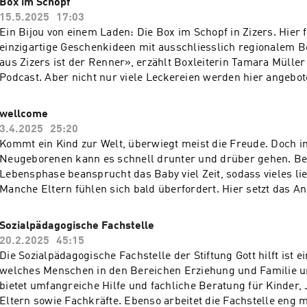
Box im Schopf
Ausbildungsplätze und Job-Coaching. Chris spricht mit den V
15.5.2025
17:03
des BiT und mit zwei Jugendlichen. Da ist zum Beispiel Danilo
Ein Bijou von einem Laden: Die Box im Schopf in Zizers. Hier 
Berufsvorbereitung befindet, und Jeremy, der im zweiten Lehr
einzigartige Geschenkideen mit ausschliesslich regionalem 
Unterhaltspraktiker tätig ist. Beide teilen ihre persönlichen 
aus Zizers ist der Renner», erzählt Boxleiterin Tamara Müller
erzählen, wie sie trotz herausfordernder Lebensumstände ihre
Podcast. Aber nicht nur viele Leckereien werden hier angebo
Arbeitswelt finden. Der Podcast gibt einen Einblick in die Arb
handgemachte, verspielte und kreative Produkte. Zudem wur
zeigt, wie junge Menschen durch gezielte Unterstützung und 
Kinderkleiderbörse eingerichtet. Wir lernen auch Heidi kenne
wellcome
ihrem Weg in die Berufswelt gestärkt werden.
freiwilligen Helferinnen der Box im Schopf. Neben ihrem Eng
3.4.2025
25:20
hier auch ihre selbstgemachten Kreationen an. Es sind klein
Kommt ein Kind zur Welt, überwiegt meist die Freude. Doch i
Überraschungen, die sie aus Glas anfertigt. Und so gibt es in 
Neugeborenen kann es schnell drunter und drüber gehen. Be
«Lädeli-Tour» viel zu entdecken – in der Box im Schopf, die so
Lebensphase beansprucht das Baby viel Zeit, sodass vieles lie
Engagement mit regionaler Wirtschaftsförderung verbindet. W
Manche Eltern fühlen sich bald überfordert. Hier setzt das A
tut zudem etwas Gutes: Ein Teil der Einnahmen unterstützt da
«wellcome» der «Stiftung Gott hilft» an. «Wir möchten helfe
Helps Uganda.
entstehen», erklärt wellcome-Projektleiterin Anina Recher.
Sozialpädagogische Fachstelle
ihrer Mitarbeiterin Tamara Lys verrät sie in diesem Podcast, 
20.2.2025
45:15
wellcome-Angebot profitieren können. Für beide ist es ein He
Die Sozialpädagogische Fachstelle der Stiftung Gott hilft ist e
durch die ehrenamtliche Arbeit vieler freiwilliger Helferinne
welches Menschen in den Bereichen Erziehung und Familie un
Auch die dreifachen Eltern Laura und Dario kennen das Gefüh
bietet umfangreiche Hilfe und fachliche Beratung für Kinder,
Überlastung. Sie sind ebenfalls zu Gast in diesem Podcast un
Eltern sowie Fachkräfte. Ebenso arbeitet die Fachstelle eng 