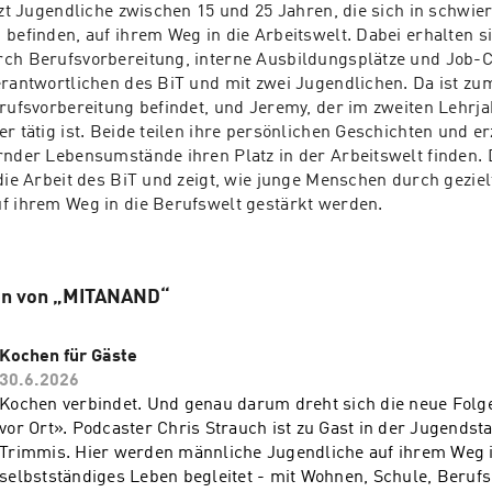
tzt Jugendliche zwischen 15 und 25 Jahren, die sich in schwier
befinden, auf ihrem Weg in die Arbeitswelt. Dabei erhalten si
ch Berufsvorbereitung, interne Ausbildungsplätze und Job-Co
erantwortlichen des BiT und mit zwei Jugendlichen. Da ist zum 
erufsvorbereitung befindet, und Jeremy, der im zweiten Lehrjah
r tätig ist. Beide teilen ihre persönlichen Geschichten und erz
rnder Lebensumstände ihren Platz in der Arbeitswelt finden. D
 die Arbeit des BiT und zeigt, wie junge Menschen durch geziel
f ihrem Weg in die Berufswelt gestärkt werden.
en von „MITANAND“
Kochen für Gäste
30.6.2026
Kochen verbindet. Und genau darum dreht sich die neue Folg
vor Ort». Podcaster Chris Strauch ist zu Gast in der Jugendst
Trimmis. Hier werden männliche Jugendliche auf ihrem Weg i
selbstständiges Leben begleitet - mit Wohnen, Schule, Berufs