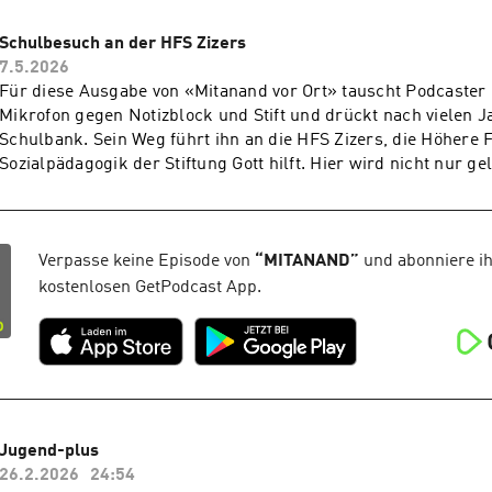
individueller Unterstützung. Einmal pro Woche wird in der Ju
ALLTAG besonders fleissig gerührt, geschnippelt und abges
Schulbesuch an der HFS Zizers
Projekt «Kochen für Gäste» bereiten Jugendliche gemeinsam
7.5.2026
Daniela Möckli ein feines Drei-Gänge-Menü für externe Gäste 
Für diese Ausgabe von «Mitanand vor Ort» tauscht Podcaster 
um weit mehr als gutes Essen. Die Jugendlichen lernen Vera
Mikrofon gegen Notizblock und Stift und drückt nach vielen J
übernehmen, im Team zu arbeiten, Gäste zu bedienen und Sel
Schulbank. Sein Weg führt ihn an die HFS Zizers, die Höhere 
gewinnen. Chris schaut dem Küchenteam über die Schulter un
Sozialpädagogik der Stiftung Gott hilft. Hier wird nicht nur ge
Institutionsleiter Erwin Buchli über den sozialpädagogischen
gelebt. Studierende entscheiden sich entweder für das vierjäh
Angebots. Und natürlich wird auch verraten, was auf den Tell
berufsintegrierte Studium oder für das dreijährige Vollzeits
Vollzeit studiert, wohnt verpflichtend im WG-Haus Steinbock 
Nähe zur Schule. Im Unterricht trifft Chris auf Evi Zumsteg, d
Verpasse keine Episode von
“
MITANAND
”
und abonniere ih
Jahrzehnten mit viel Leidenschaft an der HFS unterrichtet und
kostenlosen GetPodcast App.
WG-Leben im Steinbock prägt. Sie erzählt, warum diese bes
ein zentraler Teil der Ausbildung ist. Ebenso kommen Studier
berichten, weshalb sie sich für ein Sozialpädagogik-Studium 
haben. Und Co-Schulleiter Christian Eckert erklärt, was eine
HFS so besonders macht. Und dann wäre da noch eine Liebes
ebenfalls entstanden im Haus Steinbock. Mehr davon in dies
Jugend-plus
26.2.2026
24:54