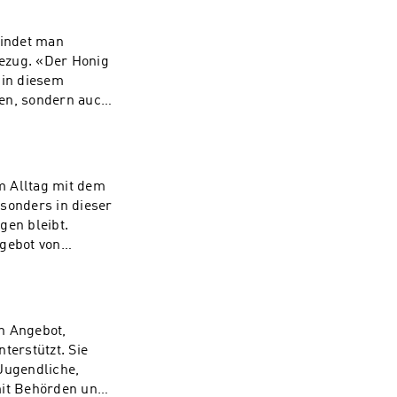
erantwortlichen
, der sich in der
findet man
jahr als
Bezug. «Der Honig
Geschichten und
 in diesem
n Platz in der
ten, sondern auch
eit des BiT und
de eine
Begleitung auf
n, eine der
agement bietet sie
e und grosse
m Alltag mit dem
dieser Folge der
sonders in dieser
ziales
gen bleibt.
er hier einkauft,
ngebot von
s Hilfsprojekt God
n, bevor Probleme
 Gemeinsam mit
wie Eltern vom
rzensprojekt, das
in Angebot,
n getragen wird.
terstützt. Sie
l der
 Jugendliche,
d berichten,
mit Behörden und