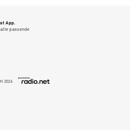
st App.
halte passende
bH
2026