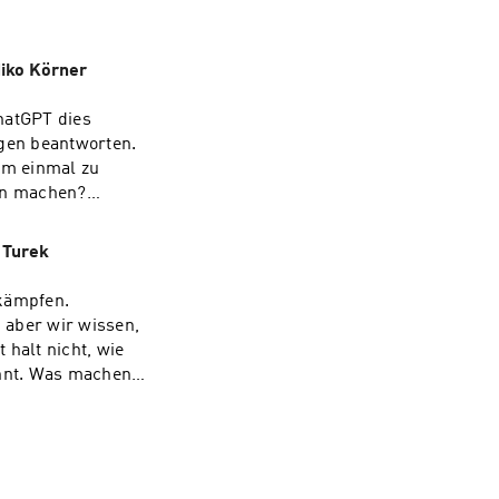
Niko Körner
hatGPT dies
gen beantworten.
um einmal zu
ten machen?
u unterhalten.
 Turek
 kämpfen.
 aber wir wissen,
 halt nicht, wie
nnt. Was machen
wickeln dürfen,
ja, dann müssen
r wie geht das? In
ber Legacy Code
u haben, bei der