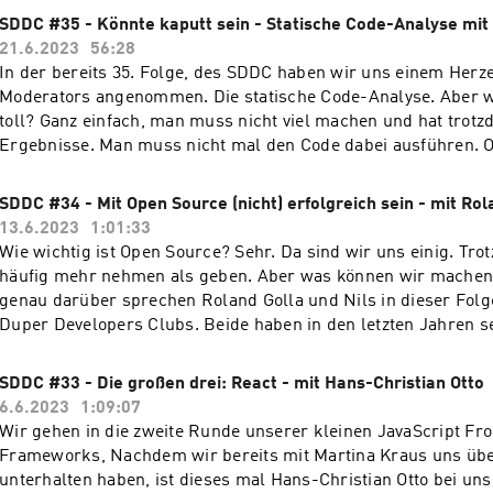
schauen der Zukunft positiv entgegen. Warum denn auch nich
SDDC #35 - Könnte kaputt sein - Statische Code-Analyse mi
eigentlich gut werden.
21.6.2023
56:28
In der bereits 35. Folge, des SDDC haben wir uns einem Her
Moderators angenommen. Die statische Code-Analyse. Aber w
toll? Ganz einfach, man muss nicht viel machen und hat trotzd
Ergebnisse. Man muss nicht mal den Code dabei ausführen. Ok, klingt ja
erstmal zu schön, um wahr zu sein, aber Markus Staab bring
Erfahrungen und Geschichten mit in das Gespräch, die dies unt
SDDC #34 - Mit Open Source (nicht) erfolgreich sein - mit Rol
Zum offiziellen Blogpost zu dieser Podcast-Folge - ⁠Die wich
13.6.2023
1:01:33
Befehle⁠
Wie wichtig ist Open Source? Sehr. Da sind wir uns einig. Tro
häufig mehr nehmen als geben. Aber was können wir machen?
genau darüber sprechen Roland Golla und Nils in dieser Folg
Duper Developers Clubs. Beide haben in den letzten Jahren sehr viel für die
Open-Source-Szene gemacht und reden über ihre Erfahrungen
schiefgelaufen, was hat funktioniert, was sollte man machen,
SDDC #33 - Die großen drei: React - mit Hans-Christian Otto
sein? Als kurzer Spoiler, ihr könnt viel von Open Source lern
6.6.2023
1:09:07
eigenes Projekt durch die Decke gehen muss.
Wir gehen in die zweite Runde unserer kleinen JavaScript Fr
Frameworks, Nachdem wir bereits mit Martina Kraus uns üb
unterhalten haben, ist dieses mal Hans-Christian Otto bei uns