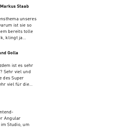
t? Müsste ja
t Markus Staab
zensthema unseres
arum ist sie so
em bereits tolle
t jede Menge
erstreichen. -
and Golla
tigsten PHPStan-
tzdem ist es sehr
 Sehr viel und
e des Super
. Was ist
 um erfolgreich zu
en, ohne dass euer
ontend-
er Angular
 im Studio, um