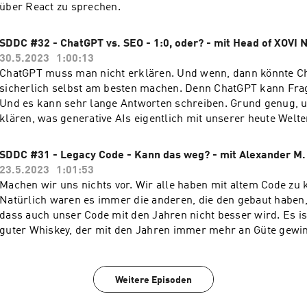
über React zu sprechen.
SDDC #32 - ChatGPT vs. SEO - 1:0, oder? - mit Head of XOVI 
30.5.2023
1:00:13
ChatGPT muss man nicht erklären. Und wenn, dann könnte C
sicherlich selbst am besten machen. Denn ChatGPT kann Fra
Und es kann sehr lange Antworten schreiben. Grund genug, 
klären, was generative AIs eigentlich mit unserer heute Wel
Angefangen mit der Suchmaschinenoptimierung (SEO). Wir haben in dieser
Folge das Vergnügen uns mit Niko Körner, dem Head of Xovi, z
SDDC #31 - Legacy Code - Kann das weg? - mit Alexander M.
23.5.2023
1:01:53
Machen wir uns nichts vor. Wir alle haben mit altem Code zu
Natürlich waren es immer die anderen, die den gebaut haben,
dass auch unser Code mit den Jahren nicht besser wird. Es ist
guter Whiskey, der mit den Jahren immer mehr an Güte gewi
wir aber, wenn eine Applikation, die wir warten und weiterent
sich nicht mehr richtig warten und weiterentwickeln lässt? T
wir ans Refactoring, Testing und an die Ablösung denken. Abe
Weitere Episoden
dieser Podcast-Folge sprechen wir mit Alexander M. Turek ü
und wie man "bekämpfen" kann, um später eine Applikation z