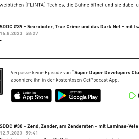
weiblichen (FLINTA) Techies, die Bühne öffnet und sie dabei u
zeigen, was sie tatsächlich drauf haben? Und wenn es (noch) n
Dann ist diese Konferenz sicherlich besonders hilfreich. Rehe
von Verena, Steffie Corinna und Sandra ins Leben gerufene Fo
SDDC #39 - Sexroboter, True Crime und das Dark Net - mit I
Expertinnen einen geschützten Raum bietet sich auszuprobieren. In d
16.8.2023
58:27
Podcastfolge haben wir das Vergnügen, mit Verena und Steffi
-
einer solcher Konferenz, warum es sich lohnt, etwas zu ände
ein über unseren Podcast an ein kostenloses Ticket herankom
Verpasse keine Episode von
“
Super Duper Developers Cl
abonniere ihn in der kostenlosen GetPodcast App.
SDDC #38 - Zend, Zender, am Zendersten - mit Laminas-Vete
12.7.2023
59:41