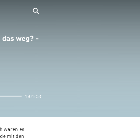
 das weg? -
1:01:53
h waren es 
de mit den 