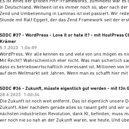
Es ist eines der großen PHP-Frameworks, zumindest war es d
in Deutschland. Weltweit ist es immer noch so, aber nach de
Zend und Umbenennung in Laminas ist viel passiert. Wir reden in dieser
Stunde mit Ralf Eggert, der das Zend Framework seit der ers
begleitet und jetzt auch Laminas in diversen Projekten im Eins
SDDC #37 - WordPress - Love it or hate it? - mit HostPress 
Krämer
5.7.2023
1:06:59
WordPress. Wir alle kennen es und viele von uns mögen es n
Mit Recht? Wahrscheinlich eher nicht. Was man sicherlich sag
dass es betriebswirtschaftlich interessant ist. Millionen von In
auf dem Weltmarkt seit Jahren. Wenn man es schafft hier mit 
dann kann erfolgreich sein. Wir saßen diese Woche mit Marcus Krämer, CEO
von HostPress, zusammen und haben uns über das beliebte C
SDDC #36 - Zukunft, müsste eigentlich gut werden - mit t3n
28.6.2023
1:00:34
Die Zukunft ist noch weit entfernt. Das ist eigentlich unsere D
Zukunft. Aber nachdem gerade alles so rasant geht und wir u
nächsten industriellen Revolution, dank KI, befinden, muss 
wir noch nie so nah an der Zukunft waren, wie heute. Und über genau das
Thema sprechen in dieser Podcast-Folge Andy Lenz und Nils 