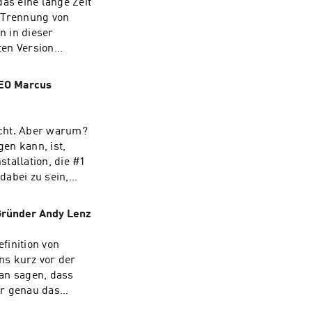
as eine lange Zeit
r Trennung von
ten Version
atz hat.
CEO Marcus
icht. Aber warum?
en kann, ist,
stallation, die #1
dabei zu sein,
MS unterhalten.
 Gründer Andy Lenz
efinition von
ns kurz vor der
man sagen, dass
Langner. Beide