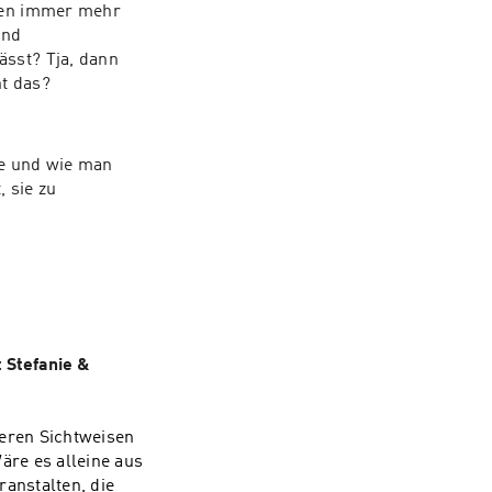
hren immer mehr 
nd 
sst? Tja, dann 
ht das?
e und wie man 
sie zu 
 Stefanie &
deren Sichtweisen
äre es alleine aus
ranstalten, die