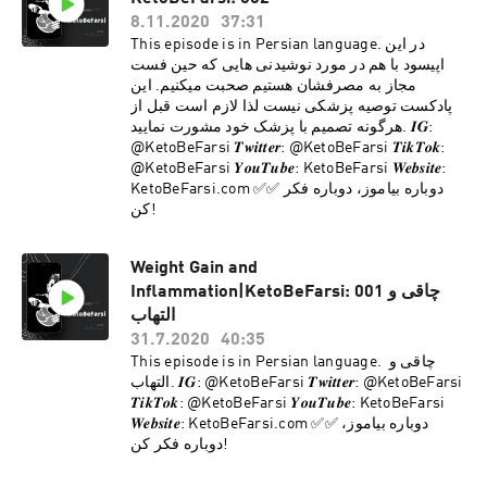
8.11.2020
37:31
This episode is in Persian language. در این
اپیسود با هم در مورد نوشیدنی هایی که حین فست
مجاز به مصرفشان هستیم صحبت میکنیم. این
پادکست توصیه پزشکی نیست لذا لازم است قبل از
هرگونه تصمیم با پزشک خود مشورت نمایید. 𝑰𝑮:
@KetoBeFarsi 𝑻𝒘𝒊𝒕𝒕𝒆𝒓: @KetoBeFarsi 𝑻𝒊𝒌𝑻𝒐𝒌:
@KetoBeFarsi 𝒀𝒐𝒖𝑻𝒖𝒃𝒆: KetoBeFarsi 𝑾𝒆𝒃𝒔𝒊𝒕𝒆:
KetoBeFarsi.com ‎✅✅ دوباره بیاموز، دوباره فکر
کن!
Weight Gain and
Inflammation|KetoBeFarsi: 001 چاقی و
التهاب
31.7.2020
40:35
This episode is in Persian language. چاقی و
التهاب. 𝑰𝑮: @KetoBeFarsi 𝑻𝒘𝒊𝒕𝒕𝒆𝒓: @KetoBeFarsi
𝑻𝒊𝒌𝑻𝒐𝒌: @KetoBeFarsi 𝒀𝒐𝒖𝑻𝒖𝒃𝒆: KetoBeFarsi
𝑾𝒆𝒃𝒔𝒊𝒕𝒆: KetoBeFarsi.com ‎✅✅ دوباره بیاموز،
دوباره فکر کن!