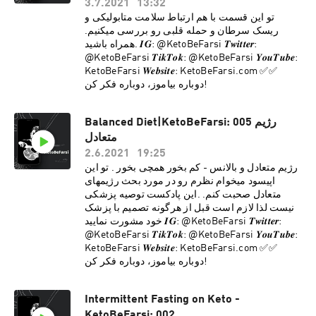
3.7.2021
13:32
تو این قسمت با هم ارتباط سلامت متابولیکی و
ریسک سرطان و حمله قلبی رو بررسی میکنیم.
همراه باشید. 𝑰𝑮: @KetoBeFarsi 𝑻𝒘𝒊𝒕𝒕𝒆𝒓:
@KetoBeFarsi 𝑻𝒊𝒌𝑻𝒐𝒌: @KetoBeFarsi 𝒀𝒐𝒖𝑻𝒖𝒃𝒆:
KetoBeFarsi 𝑾𝒆𝒃𝒔𝒊𝒕𝒆: KetoBeFarsi.com ‎✅✅
دوباره بیاموز، دوباره فکر کن!
Balanced Diet|KetoBeFarsi: 005 رژیم
متعادل
2.6.2021
19:25
رژیم متعادل و بالانس - کم بخور همچی‌ بخور . تو این
اپیسود میخوام نظرم رو در مورد بحث رژیمهای
متعادل صحبت کنم. .این پادکست توصیه پزشکی
نیست لذا لازم است قبل از هرگونه تصمیم با پزشک
خود مشورت نمایید 𝑰𝑮: @KetoBeFarsi 𝑻𝒘𝒊𝒕𝒕𝒆𝒓:
@KetoBeFarsi 𝑻𝒊𝒌𝑻𝒐𝒌: @KetoBeFarsi 𝒀𝒐𝒖𝑻𝒖𝒃𝒆:
KetoBeFarsi 𝑾𝒆𝒃𝒔𝒊𝒕𝒆: KetoBeFarsi.com ‎✅✅
دوباره بیاموز، دوباره فکر کن!
Intermittent Fasting on Keto -
KetoBeFarsi: 002