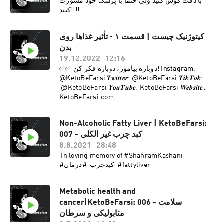
با دقت گوش کنید ولی حتما با پزشک خود مشورت
کنید!!!!
کیتوژنیک چیست | قسمت ۱ - تأثیر غذاها روی
بدن
19.12.2022
12:16
✅✅ دوباره بیاموز، دوباره فکر کن! Instagram:
@KetoBeFarsi 𝑻𝒘𝒊𝒕𝒕𝒆𝒓: @KetoBeFarsi 𝑻𝒊𝒌𝑻𝒐𝒌:
@KetoBeFarsi 𝒀𝒐𝒖𝑻𝒖𝒃𝒆: KetoBeFarsi 𝑾𝒆𝒃𝒔𝒊𝒕𝒆:
KetoBeFarsi.com
Non-Alcoholic Fatty Liver | KetoBeFarsi:
007 - کبد چرب غیر الکلی
8.8.2021
28:48
In loving memory of #ShahramKashani
#کبدچرب #درمان #fattyliver
Metabolic health and
cancer|KetoBeFarsi: 006 - سلامت
متابولیکی و سرطان