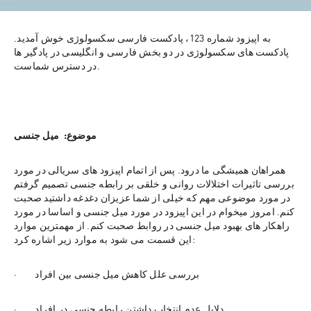
به اپیزود شماره 123، پادکست فارسی سکسولوژی خوش آمدید. 
پادکست های سکسولوژی در دو بخش فارسی و انگلیسی در پادگیر ها 
در دسترس شماست.
موضوع:  میل جنسی
همراهان همیشگی ما درود. پس از اتمام اپیزود های سریالی در مورد 
بررسی تاثیرات اختلالات روانی و خلقی بر رابطه جنسی تصمیم گرفتم 
در مورد موضوعی مهم که خیلی از شما عزیزان دغدغه داشتید صحبت 
کنم. امروز میخوام در این اپیزود در مورد میل جنسی و اساسا در مورد 
راهکار های بهبود میل جنسی در روابط صحبت کنم. از مهمترین موارد 
این قسمت می شود به موارد زیر اشاره کرد:
·        بررسی علل کاهش میل جنسی بین افراد
·        دلایل عدم انتخاب داشتن رابطه جنسی در افراد