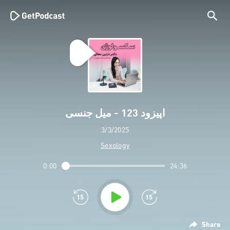
اپیزود 123 - میل جنسی
3/3/2025
Sexology
0:00
24:36
Share