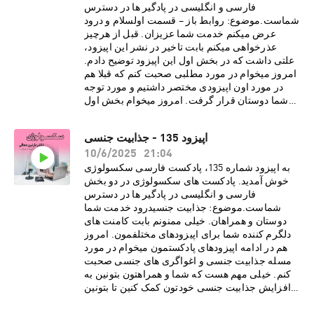
افراد· تفاوت میان فتیش و کینک در
فارسی و انگلیسی در پادگیر ها در دسترس
چیست· لزوم داشتن رضایت مشتاقانه از پارتنر
شماست.موضوع: روابط باز – قسمت اولسلام و درود
برای انجام کینک و رفتار های جنسیدرباره دکتر نازنین
عرض میکنم خدمت شما عزیزان. قبل از هرچیز
معالیدکتر نازنین معالی، روانشناس بالینی و
عذرخواهی میکنم بابت تاخیر در نشر این اپیزود،
پژوهشگر روابط جنسی، دارای بورد فوق تخصصی در
علتی داشت که در بخش اول این اپیزود توضیح دادم.
بیمارستان کایزر هستند. هم اکنون مطب ایشان در
امروز میخوام در مورد مطلبی صحبت کنم که قبلا هم
شهر لس آنجلس به صورت ویدیو تراپی، پذیرای
در مورد اون اپیزودی مختصر داشتیم و مورد توجه
درمان مدد جویان می باشد. دکتر معالی با مطالعات و
شما دوستان قرار گرفت. امروز میخوام بخش اول
تحقیقاتی گسترده در زمینه های گوناگون روانشناسی،
اپیزود سریالی در مورد روابط باز رو با شما عزیزان
فرهنگی و ساختارهای اجتماعی، مشتاقانه در پی نشر
به اشتراک بذارم. از مهمترین موارد این قسمت می
اپیزود 135 - جذابیت جنسی
تجربیات و دانسته های خود از طریق رسانه های
شود به موارد زیر اشاره کرد:· انواع روابط باز چه
21:04
اجتماعی برای عموم مخاطبین فارسی زبان
10/6/2025
تعریف و چه محدودیتی دارد· این گونه روابط
هستند.اسپانسر
برای چه افرادی خوب و برای چه افرادی نا مناسب
به اپیزود شماره 135، پادکست فارسی سکسولوژی
پادکست:https://www.promescent.com/?
است· تفاوت روابط باز نوین با چند همسری در
خوش آمدید. پادکست های سکسولوژی در دو بخش
utm_campaign=sex15_promo&utm_medium=p
سنت اسلام چیست؟· بررسی احساسات مثبت و
فارسی و انگلیسی در پادگیر ها در دسترس
odcast Go HERE to save 15% off your first
منفی زوجین در روابط باز· بررسی تجربیات
شماست.موضوع: جذابیت جنسیدرود خدمت شما
order. سایت انگلیسی پادکست
افرادی که در این گونه روابط بوده انددرباره دکتر
دوستان و همراهان. خیلی ممنونم بابت کامنت های
سکسولوژی:http://www.sexologypodcast.comچ
نازنین معالیدکتر نازنین معالی، روانشناس بالینی و
دلگرم کننده شما برای اپیزودهای مختلفمون. امروز
ک لیست رایگانِ 75 روش برای گرم کردن رابطه
پژوهشگر روابط جنسی، دارای بورد فوق تخصصی در
هم در ادامه اپیزودهای پادکستمون میخوام در مورد
زناشویی:https://zaya.io/z0dvyچک لیست رایگانِ
بیمارستان کایزر هستند. هم اکنون مطب ایشان در
مسله جذابیت جنسی و اغواگری های جنسی صحبت
راهنمایی هایی برای نعوظ
شهر لس آنجلس به صورت ویدیو تراپی، پذیرای
کنم. خیلی مهم هست که شما و همراهتون بتونین به
همیشگی:https://zaya.io/jmdgqما را در صفحات
درمان مدد جویان می باشد. دکتر معالی با مطالعات و
افزایش جذابیت جنسی خودتون کمک کنین تا بتونین
اجتماعی دنبال
تحقیقاتی گسترده در زمینه های گوناگون روانشناسی،
کیفیت بهتری رو در رابطه جنسی تجربه کنید. از
کنید:https://www.instagram.com/sexologypodca