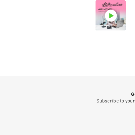
ت
ht
ت
ht
G
ت
Subscribe to your
ht