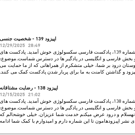
های خود را از طریق رسانه ها نیز در اختیار عموم قرار دهد ، تنظیم و
ر پی احیای این هدف است در این پادکست مسایل جنسی از دیدگاهه
روانشناسی نوین بررسی می شود۰ این پادکست هیچ گرایش مذهبی، انتفاعی یا س
آموزش هموطنان عزیز و دیگر فارسی زبا
 به وب سایت زیر مراجعه فرمایید: https://farsirelationshipacademy.com/
اپیزود 139 - شخصیت جنسی
12/29/2025
28:49
به اپیزود شماره 139، پادکست فارسی سکسولوژی خوش آمدید. پادکست های
بخش فارسی و انگلیسی در پادگیر ها در دسترس شماست.موضوع:
ان درود بر شما، خیلی متشکرم از همراهانی که از ما حمایت می
اپیزود و گذاشتن کامنت به ما برای پربار شدن پادکست کمک می کنند.
 در مورد موضوع شخصیت جنسی، خود شناسی جنسی و برانگیختگی
ی صحبت کنیم. از مهمترین موارد این قسمت می شود به موارد زیر
اپیزود 138 - رضایت مشتاقانه
· خود شناسی جنسی در افزایش کیفیت رابطه جنسی بسیار موثر
12/15/2025
21:02
خت خود واقعی همراهمان به جذابیت در رابطه جنسی کمک می
به اپیزود شماره 138، پادکست فارسی سکسولوژی خوش آمدید. پادکست های
ام اخلاقی ما می تواند نگرش ما به انجام فانتزی جنسی را تعیین
بخش فارسی و انگلیسی در پادگیر ها در دسترس شماست.موضوع:
یت های جنسی مختلف· پیچیدگی انسان ها تاثیر بسیاری در
هسلام و درود عرض میکنم خدمت شما عزیزان. خیلی خوشحالم که
نی جنسی در افراد دارد.درباره دکتر نازنین معالیدکتر نازنین معالی،
 نشر اپیزودهامون تا این شماره دارم و امیدوارم با کمک شما ادامه
نی و پژوهشگر روابط جنسی، دارای بورد فوق تخصصی در بیمارستان
روز میخواستم در مورد موضوعی که در گذشته هم در موردش صحبت
اکنون مطب ایشان در شهر لس آنجلس به صورت ویدیو تراپی، پذیرای
 کنم و اون هم داشتن رضایت مشتاقانه در روابط جنسی می باشد.