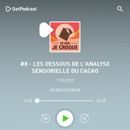
#8 - LES DESSOUS DE L'ANALYSE
SENSORIELLE DU CACAO
11/9/2023
Ce que je croque
0:00
35:49