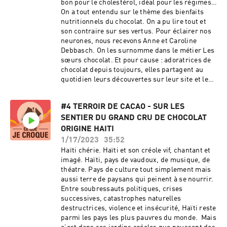
bon pour le cholestérol, idéal pour les régimes…
:bit.ly/3VBPu3c SCOP Ethiquable :
On a tout entendu sur le thème des bienfaits
www.ethiquable.coop/ Instagram :
nutritionnels du chocolat. On a pu lire tout et
www.instagram.com/ethiquable/ Twitter :
son contraire sur ses vertus. Pour éclairer nos
https://twitter.com/Ethiquable Facebook :
neurones, nous recevons Anne et Caroline
www.facebook.com/ETHIQUABLE Youtube :
Debbasch. On les surnomme dans le métier Les
www.youtube.com/c/scopethiquable LinkedIn :
sœurs chocolat. Et pour cause : adoratrices de
www.linkedin.com/ethiquable/ Production :
chocolat depuis toujours, elles partagent au
Montage & mixage : Basilic Lab
quotidien leurs découvertes sur leur site et leur
@basilicpodcast Musique : Sapajou Intencion
compte instagram éponyme Le chocolat dans
Pour découvrir le livre de notre invité "Petite
tous nos états. Pharmaciennes de métier,
Histoire de la Mondialisation à l'usage des
#4 TERROIR DE CACAO - SUR LES
spécialisées en nutrition, elles partagent leurs
amateurs de chocolat" Aux Editions de
SENTIER DU GRAND CRU DE CHOCOLAT
connaissances pour remettre le goût et le
l'Atelier Hébergé par Ausha. Visitez
plaisir au centre de la table tout en prônant le
ORIGINE HAITI
ausha.co/politique-de-confidentialite pour plus
nutritionnellement équilibré. Pas de diktat
1/17/2023
35:52
d'informations.
dans leur discours, mais simplement le plaisir
Haïti chérie. Haïti et son créole vif, chantant et
et la gourmandise guidés par le bon sens et les
imagé. Haïti, pays de vaudoux, de musique, de
résultats factuels apportés par la science. Avec
théatre. Pays de culture tout simplement mais
Anne et Caroline Debbasch, remettons les
aussi terre de paysans qui peinent à se nourrir.
pendules à l’heure ! Crédit photo couverture :
Entre soubressauts politiques, crises
Olivier Löser Pour aller plus loin : Pour suivre
successives, catastrophes naturelles
Anne et Caroline sur leurs comptes gourmands
destructrices, violence et insécurité, Haïti reste
sur instagram sur leur site A propos du
parmi les pays les plus pauvres du monde. Mais
podcast Ce Que Je Croque est une initiative de