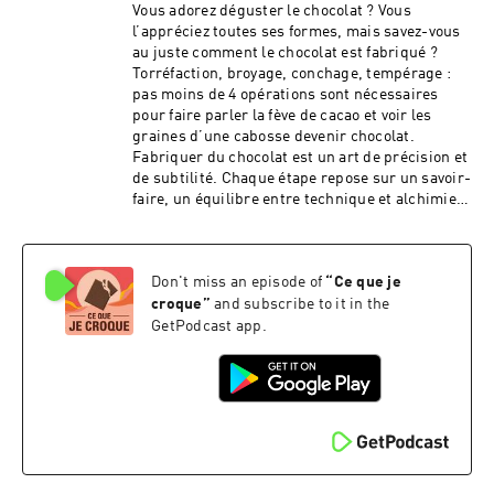
épisode Sophie Assemat nous éclaire sur cette
Vous adorez déguster le chocolat ? Vous
discipline qui nécessite entrainement et
l’appréciez toutes ses formes, mais savez-vous
précision. Que l'on soit professionnel du
au juste comment le chocolat est fabriqué ?
chocolat ou simple consommateur, cet entretien
Torréfaction, broyage, conchage, tempérage :
livre des clés intéressantes pour avancer sur le
pas moins de 4 opérations sont nécessaires
chemin qui permet de profiter de toutes les
pour faire parler la fève de cacao et voir les
subtilités des cacaos du monde entier. Pour en
graines d’une cabosse devenir chocolat.
savoir plus sur notre invité : Formations
Fabriquer du chocolat est un art de précision et
professionnelles du CIRAD L'Académie
de subtilité. Chaque étape repose sur un savoir-
française du chocolat et de la confiserie A
faire, un équilibre entre technique et alchimie
propos de la SCOP Ethiquable
des arômes, une succession de gestes qui fait
www.ethiquable.coop Nous suivre sur les
appel à l’audace et au doigté. Pour saisir toutes
réseaux sociaux : Instagram :
les subtilités de la magie du chocolat, pas de
www.instagram.com/ethiquable/ Twitter :
Don't miss an episode of
“
Ce que je
cours magistral, mais une leçon savoureuse
https://twitter.com/Ethiquable Facebook :
avec Régis Bouet, maître chocolatier qui se
croque
”
and subscribe to it in the
www.facebook.com/ETHIQUABLE Youtube :
consacre depuis trente cinq ans à sa passion
GetPodcast app.
www.youtube.com/c/scopethiquable LinkedIn :
pour le chocolat. Celui qui a mis au point plus
www.linkedin.com/ethiquable/ Hébergé par
de 300 recettes de chocolat et formé plus de
Ausha. Visitez ausha.co/politique-de-
6000 personnes à travers le monde nous livre en
confidentialite pour plus d'informations.
toute simplicité ses secrets. Pour découvrir le
savoir-faire de notre invité L'atelier de Régis
Production : Montage & mixage : Ethiquable
Musique : Sapajou Intencion Pour aller plus loin
: Feuilletez notre carnet d'accompagnement à la