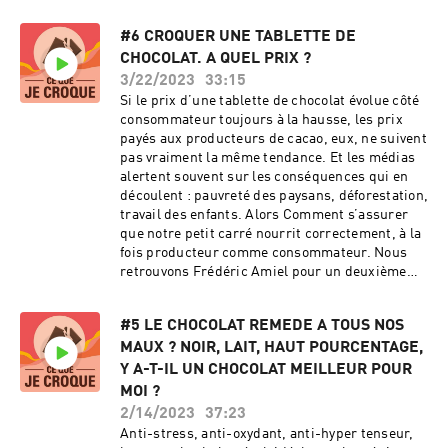
dégustation de chocolat pure origine :
#6 CROQUER UNE TABLETTE DE
bit.ly/3VBPu3c A propos de la SCOP Ethiquable
www.ethiquable.coop Nous suivre sur les
CHOCOLAT. A QUEL PRIX ?
réseaux sociaux : Instagram :
3/22/2023
33:15
www.instagram.com/ethiquable/ Twitter :
Si le prix d’une tablette de chocolat évolue côté
https://twitter.com/Ethiquable Facebook :
consommateur toujours à la hausse, les prix
www.facebook.com/ETHIQUABLE Youtube :
payés aux producteurs de cacao, eux, ne suivent
www.youtube.com/c/scopethiquable LinkedIn :
pas vraiment la même tendance. Et les médias
www.linkedin.com/ethiquable/ Hébergé par
alertent souvent sur les conséquences qui en
Ausha. Visitez ausha.co/politique-de-
découlent : pauvreté des paysans, déforestation,
confidentialite pour plus d'informations.
travail des enfants. Alors Comment s’assurer
que notre petit carré nourrit correctement, à la
fois producteur comme consommateur. Nous
retrouvons Frédéric Amiel pour un deuxième
podcast pour parler rémunération des
producteurs et initiatives de lutte contre la
#5 LE CHOCOLAT REMEDE A TOUS NOS
déforestation. Nous vous recommandons
MAUX ? NOIR, LAIT, HAUT POURCENTAGE,
toujours de vous procurer sa “Petite histoire de
la mondialisation à l’usage des amateurs de
Y A-T-IL UN CHOCOLAT MEILLEUR POUR
chocolat” paru aux éditions de l’Atelier. Un
MOI ?
livre Sans fioriture, ni angélisme que nous
2/14/2023
37:23
avons dévoré. En savoir plus : Notre carnet de
Anti-stress, anti-oxydant, anti-hyper tenseur,
dégustation de chocolat pure origine