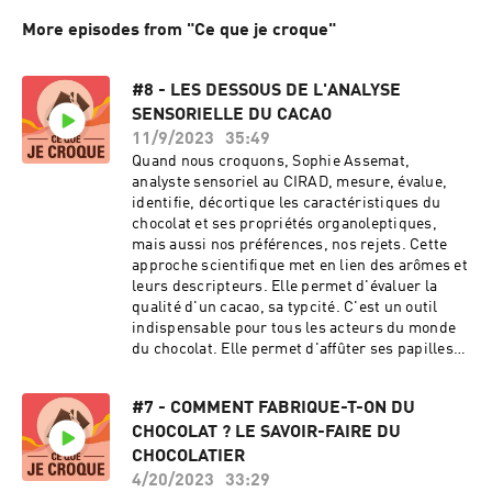
More episodes from "Ce que je croque"
#8 - LES DESSOUS DE L'ANALYSE
SENSORIELLE DU CACAO
11/9/2023
35:49
Quand nous croquons, Sophie Assemat,
analyste sensoriel au CIRAD, mesure, évalue,
identifie, décortique les caractéristiques du
chocolat et ses propriétés organoleptiques,
mais aussi nos préférences, nos rejets. Cette
approche scientifique met en lien des arômes et
leurs descripteurs. Elle permet d'évaluer la
qualité d'un cacao, sa typcité. C'est un outil
indispensable pour tous les acteurs du monde
du chocolat. Elle permet d'affûter ses papilles
pour pouvoir identifier au plus près les
subtilités de chaque terroir et les valoriser au
#7 - COMMENT FABRIQUE-T-ON DU
moment de la transformation. Pour les
CHOCOLAT ? LE SAVOIR-FAIRE DU
coopératives, elle apporte des informations
factuelles pour travailler sur les étapes post-
CHOCOLATIER
récolte : fermentation, séchage. Dans cet
4/20/2023
33:29