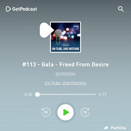
#113 - Gala - Freed From Desire
02/05/2024
Un Tube, Une Histoire
0:00
4:17
Partilha