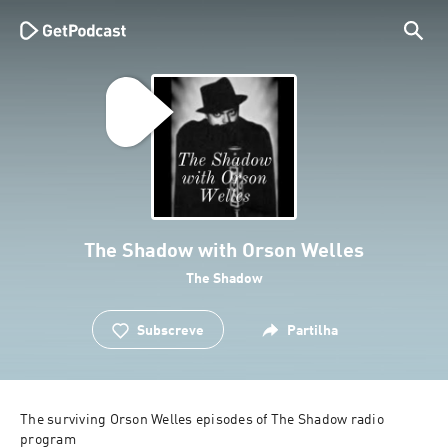
The Shadow with Orson Welles
The Shadow
Subscreve
Partilha
The surviving Orson Welles episodes of The Shadow radio 
program