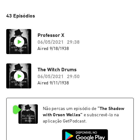
43 Episódios
Professor X
06/05/2021
29:38
Aired 9/18/1938
The Witch Drums
06/05/2021
29:50
Aired 9/11/1938
Não percas um episódio de
“
The Shadow
with Orson Welles
”
e subscrevê-lo na
aplicação GetPodcast.