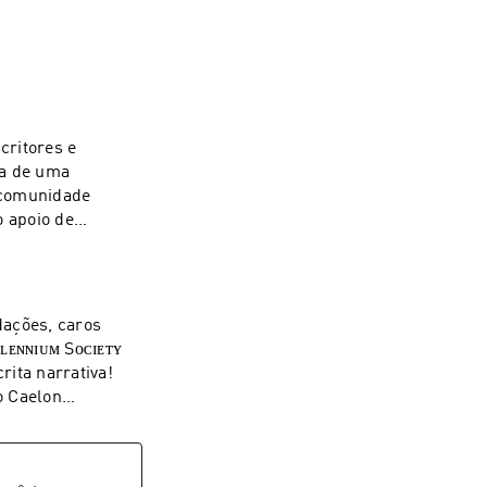
 comunidade
s para o vídeo.
ven, @Andrey
rita narrativa!
va #contos
o Caelon
dor, suas
tema de ranking e