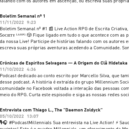
falando com os autores em ascenção, ou escreva suas própria
ｆ鬼狼.ㅤ(_̅_̅_̅_̅(̅_̅_̅_̅_̅_̅_̅_̅()ڪے~ .. #quadromillennials #entrevista #liveactionrpg
acedendo a Comunidade. Somos um conto que não vai ter fim
#roleplaying #intérprete #escritanarrativa #contos #história
Millennium Society! Curta, compartilhe e siga nossas outras redes sociais:
Boletim Semanal nº 1
#millenniumsocietylarpg
Facebook: @millenniumsocietyrpg Twitch: @millenniumsocietyrpg Spotify:
11/11/2022
9:23
@millenniumsocietyrpg Instagram: @millenniumsocietyrpg ㅤㅤㅤ— Ｂｌａｃｋ Ｗｏ
Boletim Semanal n⁰ #1 📰 Live Action RPG de Escrita Criativa, Mɪʟʟᴇɴɴɪᴜᴍ
ｌｆ鬼狼.ㅤ(_̅_̅_̅_̅(̅_̅_̅_̅_̅_̅_̅_̅()ڪے~ .. #larpg #rpgnofacebook #escrita #liveaction
Sᴏᴄɪᴇᴛʏ ᴸᴬᴿᴾᴳ 🎲 Fique ligado em tudo o que acontece com as principais notícias
#histórias #tramas #cenas #literatura #escritores #criativid
da nossa Live! Participe de histórias falando com os autores 
#expressãoemação #crônicas #podcast #sevenangel
escreva suas próprias aventuras acedendo a Comunidade. S
#liveactionmillenniumsociety
não vai ter fim! Somos Millennium Society! Instagram: @mill
| Facebook: @millenniumsocietyrpg #larpg #rpgnofacebook #
Crônicas de Espíritos Selvagens — A Origem do Clã Hidetaka
#liveaction #histórias #tramas #cenas #literatura #escritores
11/10/2022
4:36
#expressãoemação #boletimsemanal #podcast #notícias
Podcast dedicado ao conto escrito por Marcello Silva, que ta
#liveactionmillenniumsociety
desse podcast. A história é extraída do grupo Millennium Soci
comunidade no Facebook voltada a interação das pessoas com 
meio do RPG. Curta este espisodio e siga as nossas redes soc
conteúdos! Instagram: @millenniumsocietyrpg Facebook:
@millenniumsocietyrpg @Twitch: @millenniumsocietylarpg 
Entrevista com Thiago L., The "Daemon Zoldyck"
conto que não vai ter fim ⚡
05/10/2022
13:07
🎙🎧 #PodcastMillennials Sua entrevista na Live Action! ⚡ Saudações, caros