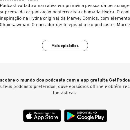
Confira a entrevista completa e fique por dentro do universo M
Podcast voltado a narrativa em primeira pessoa da personage
Curta, compartilhe e siga as nossas outras redes sociais. Ju
suprema da organização neoterrorista chamada Hydra. O cont
conto que não vai ter fim! Instagram: @millenniumsocietyrpg Facebook
inspiração na Hydra original da Marvel Comics, com element
@millenniumsocietyrpg Twitch: @millenniumsocietyrpg Spotify:
Chainsawman. O narrador deste episódio é o podcaster Marcel
@millenniumsocietyrpg #quadromillennials #entrevista #live
nossas redes no Instagram e no Facebook: @millenniumsoci
#roleplaying #intérprete #escritanarrativa #contos #história
#millenniumsocietylarpg
Mais episódios
scobre o mundo dos podcasts com a app gratuita GetPodca
s teus podcasts preferidos, ouve episódios offline e obtém r
fantásticas.