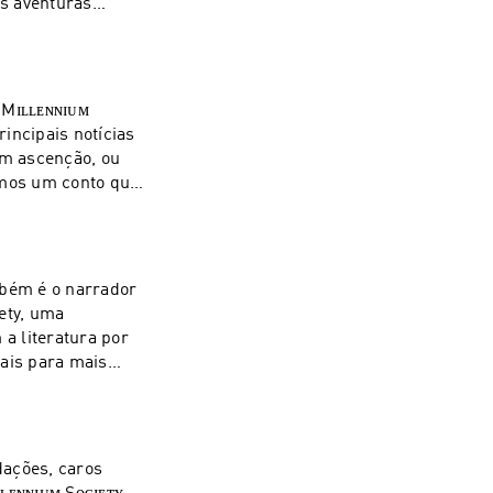
s aventuras
! Somos
s #tramas
ade
em ascenção, ou
omos um conto que
enniumsocietyrpg
escrita
 #criatividade
mbém é o narrador
ety, uma
a literatura por
iais para mais
| Juntos somos um