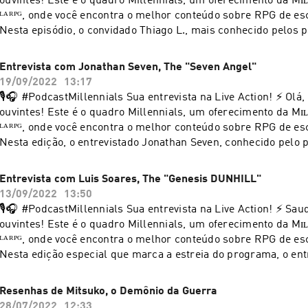
uvintes! Este é o quadro Millennials, um oferecimento da Mɪʟʟᴇɴɴɪᴜᴍ Sᴏᴄɪᴇᴛʏ
ᴸᴬᴿᴾᴳ, onde você encontra o melhor conteúdo sobre RPG de esc
Nesta episódio, o convidado Thiago L., mais conhecido pelos
Ághata Tolkien, Daemon Zoldyck e "Blade", fala sobre sobre s
suas impressões sobre o RPG e as inspirações que movem sua escri
Entrevista com Jonathan Seven, The "Seven Angel"
entrevista completa e fique por dentro do universo Millennium
19/09/2022
13:17
compartilhe e siga as nossas outras redes sociais. Juntos, s
🎙🎧 #PodcastMillennials Sua entrevista na Live Action! ⚡ Olá, queridos
não vai ter fim! ⚡ Instagram: @millenniumsocietyrpg Facebook:
uvintes! Este é o quadro Millennials, um oferecimento da Mɪʟʟᴇɴɴɪᴜᴍ Sᴏᴄɪᴇᴛʏ
@millenniumsocietyrpg Twitch: @millenniumsocietyrpg Spotify:
ᴸᴬᴿᴾᴳ, onde você encontra o melhor conteúdo sobre RPG de esc
@millenniumsocietyrpg ㅤㅤㅤ— Ｂｌａｃｋ Ｗｏｌｆ鬼狼.ㅤ(_̅_̅_̅_̅(̅_̅_̅_̅_̅_̅_̅_̅()ڪے~ ..
Nesta edição, o entrevistado Jonathan Seven, conhecido pelo
#quadromillennials #entrevista #liveactionrpg #roleplaying #
Angel, fala sobre seu legado no RPG, a origem do grupo "Raio
#escritanarrativa #contos #histórias #tramas #millenniumso
verdadeiro significado, além da sua própria visão sobre a Mil
Entrevista com Luis Soares, The "Genesis DUNHILL"
ela se tornou com o passar dos anos, bem como o que ele esp
13/09/2022
13:50
nossa comunidade. Confira a entrevista completa e fique por dentro do universo
🎙🎧 #PodcastMillennials Sua entrevista na Live Action! ⚡ Saudações, caros
Millennium Society. Curta, compartilhe e siga as nossas outra
uvintes! Este é o quadro Millennials, um oferecimento da Mɪʟʟᴇɴɴɪᴜᴍ Sᴏᴄɪᴇᴛʏ
Juntos, somos um conto que não vai ter fim! ⚡ Instagram:
ᴸᴬᴿᴾᴳ, onde você encontra o melhor conteúdo sobre RPG de esc
@millenniumsocietyrpg Facebook: @millenniumsocietyrpg Twitch:
Nesta edição especial que marca a estreia do programa, o ent
@millenniumsocietyrpg Spotify: @millenniumsocietyrpg ㅤㅤ #quadromillennials
Soares, conhecido no meio intérprete como Genesis Dunhill, an
#entrevista #liveactionrpg #roleplaying #intérprete #escritan
Dunhill, fala sobre sua posição como Game Master e os recen
Resenhas de Mitsuko, o Demônio da Guerra
#histórias #tramas #millenniumsocietylarpg
acontecimentos envolvendo sua pessoa e o seu personagem no
28/07/2022
12:33