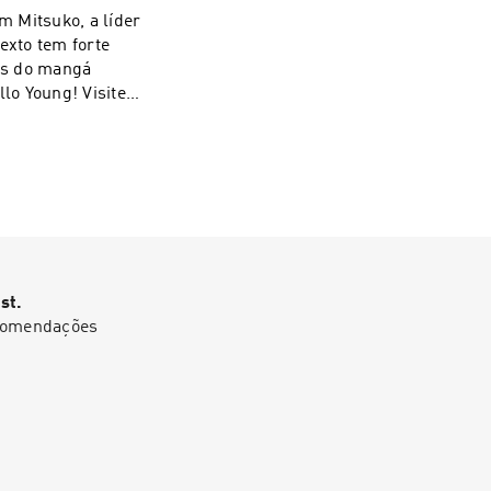
illennium Society.
m Mitsuko, a líder
ntos, somos um
exto tem forte
:
os do mangá
lo Young! Visite
actionrpg
etyrpg
s #tramas
st.
ecomendações