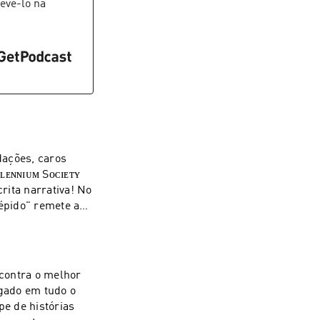
s redes sociais!
evê-lo na
s #tramas
ta narrativa! No
répido" remete ao
ium, sua história
o, o Mercenário
rtilhe e siga as
ncontra o melhor
ai ter fim! ⚡
pe de histórias