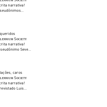
rita narrativa!
 pseudônimos
ua vida pessoal,
ta! Ouça a
 Society. Curta,
omos um conto que
rita narrativa!
 pseudônimo Seven
intérprete
n" e seu
cietylarpg
lennium e o que
era do futuro da
s redes sociais.
rita narrativa!
revistado Luis
fitrião da família
arrativa #contos
tes
 meio virtual.