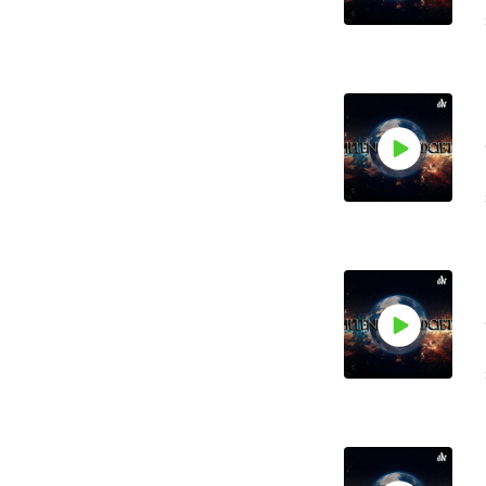
o
o
o