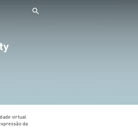
ty
ade virtual 
expressão da 