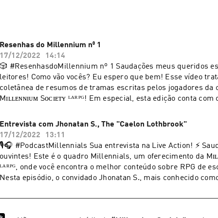
Resenhas do Millennium n⁰ 1
17/12/2022
14:14
🎲 #ResenhasdoMillennium nº 1 Saudações meus queridos escritores e
leitores! Como vão vocês? Eu espero que bem! Esse vídeo trata de uma
coletânea de resumos de tramas escritas pelos jogadores da
Mɪʟʟᴇɴɴɪᴜᴍ Sᴏᴄɪᴇᴛʏ ᴸᴬᴿᴾᴳ! Em especial, esta edição conta com o apoio de
narradores amadores que se empenharam em gravar suas voze
São eles: @Victoria Gowan, @Natanael Souza, @Jonathan Se
Entrevista com Jhonatan S., The "Caelon Lothbrook"
Felipe e @Marcello Silva Espero que gostem! Curtam nossas redes e fiquem
17/12/2022
13:11
por dentro de outras produções! Instagram: @millenniumsocietyrpg Facebook:
🎙🎧 #PodcastMillennials Sua entrevista na Live Action! ⚡ Saudações, caros
@millenniumsocietyrpg Twitch: @millenniumsocietyrpg Spotify:
uvintes! Este é o quadro Millennials, um oferecimento da Mɪʟʟᴇɴɴɪᴜᴍ Sᴏᴄɪᴇᴛʏ
@millenniumsocietyrpg ㅤㅤㅤ— Ｂｌａｃｋ Ｗｏｌｆ鬼狼.ㅤ(_̅_̅_̅_̅(̅_̅_̅_̅_̅_̅_̅_̅()ڪے~ ..
ᴸᴬᴿᴾᴳ, onde você encontra o melhor conteúdo sobre RPG de esc
#rpg #liveactionrpg #roleplaying #intérprete #escritanarrati
Nesta episódio, o convidado Jhonatan S., mais conhecido com
#histórias #tramas #millenniumsociety
Lothbrook ou The "Nolan", fala sobre sua trajetória como joga
experiências como GM na Millennium, o funcionamento do sis
as tramas no RPG! Ouça a entrevista completa e fique por dentro do universo