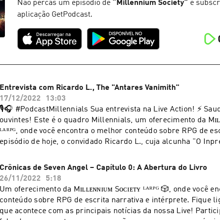
Millennium Society. Curta, compartilhe e siga as nossas outra
Não percas um episódio de
“
Millennium Society
”
e subscr
Juntos, somos um conto que não vai ter fim! ⚡ Instagram:
aplicação GetPodcast.
@millenniumsocietyrpg Facebook: @millenniumsocietyrpg Twitch:
@millenniumsocietyrpg Spotify: @millenniumsocietyrpg ㅤㅤㅤ— Ｂｌａｃｋ Ｗｏｌ
ｆ鬼狼.ㅤ(_̅_̅_̅_̅(̅_̅_̅_̅_̅_̅_̅_̅()ڪے~ .. #quadromillennials #entrevista #liveactionrpg
#roleplaying #intérprete #escritanarrativa #contos #história
#millenniumsocietylarpg
Entrevista com Ricardo L., The "Antares Vanimith"
17/12/2022
13:03
🎙🎧 #PodcastMillennials Sua entrevista na Live Action! ⚡ Saudações, caros
uvintes! Este é o quadro Millennials, um oferecimento da Mɪʟʟᴇɴɴɪᴜᴍ Sᴏᴄɪᴇᴛʏ
ᴸᴬᴿᴾᴳ, onde você encontra o melhor conteúdo sobre RPG de escri
episódio de hoje, o convidado Ricardo L., cuja alcunha "O Inp
personagem Antares Vanimith, conta como conheceu a Millenn
dentro do RPG e como foi seu encontro com personagem Kaze
Crônicas de Seven Angel – Capítulo 0: A Abertura do Livro
Negro, interpretado pelo player Iago Oliveira. Ouça a entrevista completa e
26/11/2022
5:18
fique por dentro do universo Millennium Society. Curta, compa
Um oferecimento da Mɪʟʟᴇɴɴɪᴜᴍ Sᴏᴄɪᴇᴛʏ ᴸᴬᴿᴾᴳ 🎲, onde você e
nossas outras redes sociais! Juntos, somos um conto que não v
conteúdo sobre RPG de escrita narrativa e intérprete. Fique ligado em tudo o
Instagram: @millenniumsocietyrpg Facebook: @millenniumsocietyrpg Twitch:
que acontece com as principais notícias da nossa Live! Partici
@millenniumsocietyrpg Spotify: @millenniumsocietyrpg ㅤㅤㅤ— Ｂｌａｃｋ Ｗｏｌ