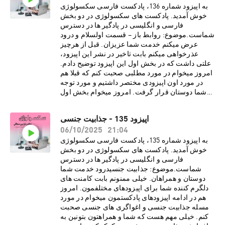
مارا نسبت به کینکی بودن نوع رابطه ای تغییر
به اپیزود شماره 136، پادکست فارسی سکسولوژی
دهد· ریشه های کینک های جنسی در
خوش آمدید. پادکست های سکسولوژی در دو بخش
افراد· تفاوت میان فتیش و کینک در
فارسی و انگلیسی در پادگیر ها در دسترس
چیست· لزوم داشتن رضایت مشتاقانه از پارتنر
شماست.موضوع: روابط باز – قسمت اولسلام و درود
برای انجام کینک و رفتار های جنسیدرباره دکتر نازنین
عرض میکنم خدمت شما عزیزان. قبل از هرچیز
معالیدکتر نازنین معالی، روانشناس بالینی و
عذرخواهی میکنم بابت تاخیر در نشر این اپیزود،
پژوهشگر روابط جنسی، دارای بورد فوق تخصصی در
علتی داشت که در بخش اول این اپیزود توضیح دادم.
بیمارستان کایزر هستند. هم اکنون مطب ایشان در
امروز میخوام در مورد مطلبی صحبت کنم که قبلا هم
شهر لس آنجلس به صورت ویدیو تراپی، پذیرای
در مورد اون اپیزودی مختصر داشتیم و مورد توجه
درمان مدد جویان می باشد. دکتر معالی با مطالعات و
شما دوستان قرار گرفت. امروز میخوام بخش اول
تحقیقاتی گسترده در زمینه های گوناگون روانشناسی،
اپیزود سریالی در مورد روابط باز رو با شما عزیزان
فرهنگی و ساختارهای اجتماعی، مشتاقانه در پی نشر
به اشتراک بذارم. از مهمترین موارد این قسمت می
اپیزود 135 - جذابیت جنسی
تجربیات و دانسته های خود از طریق رسانه های
شود به موارد زیر اشاره کرد:· انواع روابط باز چه
21:04
اجتماعی برای عموم مخاطبین فارسی زبان
06/10/2025
تعریف و چه محدودیتی دارد· این گونه روابط
هستند.اسپانسر
برای چه افرادی خوب و برای چه افرادی نا مناسب
به اپیزود شماره 135، پادکست فارسی سکسولوژی
پادکست:https://www.promescent.com/?
است· تفاوت روابط باز نوین با چند همسری در
خوش آمدید. پادکست های سکسولوژی در دو بخش
utm_campaign=sex15_promo&utm_medium=p
سنت اسلام چیست؟· بررسی احساسات مثبت و
فارسی و انگلیسی در پادگیر ها در دسترس
odcast Go HERE to save 15% off your first
منفی زوجین در روابط باز· بررسی تجربیات
شماست.موضوع: جذابیت جنسیدرود خدمت شما
order. سایت انگلیسی پادکست
افرادی که در این گونه روابط بوده انددرباره دکتر
دوستان و همراهان. خیلی ممنونم بابت کامنت های
سکسولوژی:http://www.sexologypodcast.comچ
نازنین معالیدکتر نازنین معالی، روانشناس بالینی و
دلگرم کننده شما برای اپیزودهای مختلفمون. امروز
ک لیست رایگانِ 75 روش برای گرم کردن رابطه
پژوهشگر روابط جنسی، دارای بورد فوق تخصصی در
هم در ادامه اپیزودهای پادکستمون میخوام در مورد
زناشویی:https://zaya.io/z0dvyچک لیست رایگانِ
بیمارستان کایزر هستند. هم اکنون مطب ایشان در
مسله جذابیت جنسی و اغواگری های جنسی صحبت
راهنمایی هایی برای نعوظ
شهر لس آنجلس به صورت ویدیو تراپی، پذیرای
کنم. خیلی مهم هست که شما و همراهتون بتونین به