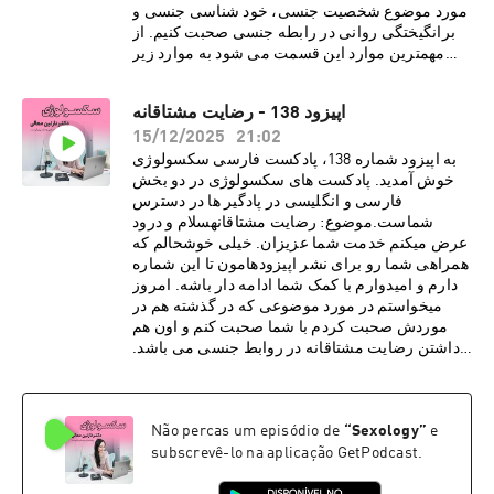
مورد موضوع شخصیت جنسی، خود شناسی جنسی و
برانگیختگی روانی در رابطه جنسی صحبت کنیم. از
مهمترین موارد این قسمت می شود به موارد زیر
اشاره کرد:· خود شناسی جنسی در افزایش
کیفیت رابطه جنسی بسیار موثر است.· شناخت
اپیزود 138 - رضایت مشتاقانه
خود واقعی همراهمان به جذابیت در رابطه جنسی
15/12/2025
21:02
کمک می کند.· ارزش ها و نظام اخلاقی ما می
تواند نگرش ما به انجام فانتزی جنسی را تعیین
به اپیزود شماره 138، پادکست فارسی سکسولوژی
کند.· بررسی شخصیت های جنسی
خوش آمدید. پادکست های سکسولوژی در دو بخش
مختلف· پیچیدگی انسان ها تاثیر بسیاری در نوع
فارسی و انگلیسی در پادگیر ها در دسترس
برانگیختگی روانی جنسی در افراد دارد.درباره دکتر
شماست.موضوع: رضایت مشتاقانهسلام و درود
نازنین معالیدکتر نازنین معالی، روانشناس بالینی و
عرض میکنم خدمت شما عزیزان. خیلی خوشحالم که
پژوهشگر روابط جنسی، دارای بورد فوق تخصصی در
همراهی شما رو برای نشر اپیزودهامون تا این شماره
بیمارستان کایزر هستند. هم اکنون مطب ایشان در
دارم و امیدوارم با کمک شما ادامه دار باشه. امروز
شهر لس آنجلس به صورت ویدیو تراپی، پذیرای
میخواستم در مورد موضوعی که در گذشته هم در
درمان مدد جویان می باشد. دکتر معالی با مطالعات و
موردش صحبت کردم با شما صحبت کنم و اون هم
تحقیقاتی گسترده در زمینه های گوناگون روانشناسی،
داشتن رضایت مشتاقانه در روابط جنسی می باشد.
فرهنگی و ساختارهای اجتماعی، مشتاقانه در پی نشر
از مهمترین موارد این قسمت می شود به موارد زیر
تجربیات و دانسته های خود از طریق رسانه های
اشاره کرد:· مسئله رضایت مشتاقانه مرتبط با
اجتماعی برای عموم مخاطبین فارسی زبان
یک بله و نه گفتن ساده نیست· دادن رضایت
e
”
Sexology
“
Não percas um episódio de
هستند.دوره آموزش
مشتاقانه قرارداد دائمی نیست و هر شخص می تواند
جنسی:https://www.intimacyrewired.comکد
subscrevê-lo na aplicação GetPodcast.
در لحظه این رضایت را پس بگیرد· نداشتن
تخفیف Dr. Moaliما را در صفحات اجتماعی دنبال
رضایت حتی در روابط زناشویی هم میتواند نوعی از