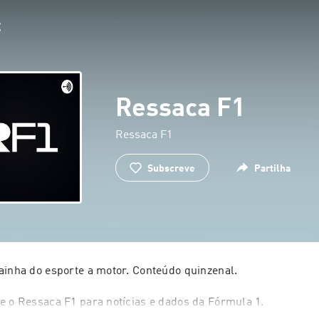
Ressaca F1
Ressaca F1
Subscreve
Partilha
ainha do esporte a motor. Conteúdo quinzenal.

e o Ressaca F1 para notícias e dados da Fórmula 1.
