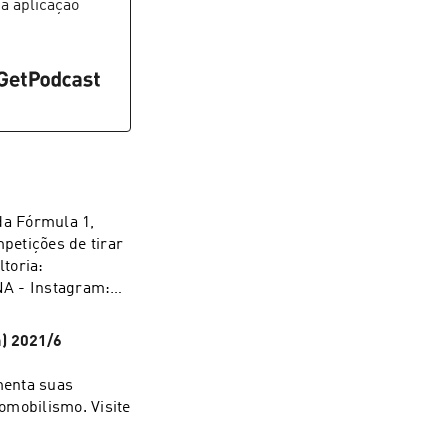
a aplicação
da Fórmula 1,
petições de tirar
toria:
A - Instagram:
nge E-Sports:
Hw - Racing is
a) 2021/6
FR_zzNA - Portal
NE-9nQhldi5hfA
menta suas
omobilismo. Visite