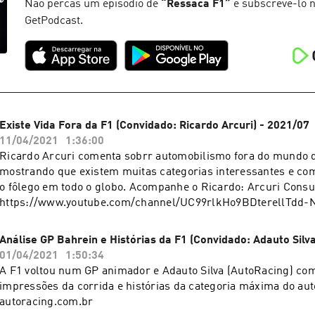
Não percas um episódio de
“
Ressaca F1
”
e subscrevê-lo n
GetPodcast.
Existe Vida Fora da F1 (Convidado: Ricardo Arcuri) - 2021/07
11/04/2021
1:36:00
Ricardo Arcuri comenta sobrr automobilismo fora do mundo 
mostrando que existem muitas categorias interessantes e com
o fôlego em todo o globo. Acompanhe o Ricardo: Arcuri Consul
https://www.youtube.com/channel/UC99rlkHo9BDterellTdd-N
http://www.instagram.com/arcuriconsultoria - Virtual Challe
https://www.youtube.com/channel/UCPv8LeRPQlVobtPYCJYHK
Análise GP Bahrein e Histórias da F1 (Convidado: Adauto Silv
Life: https://www.youtube.com/channel/UCb2RzOqYf9FgLTTP
01/04/2021
1:50:34
HighSpeed: https://www.youtube.com/channel/UCope0uRUc
A F1 voltou num GP animador e Adauto Silva (AutoRacing) co
impressões da corrida e histórias da categoria máxima do aut
autoracing.com.br