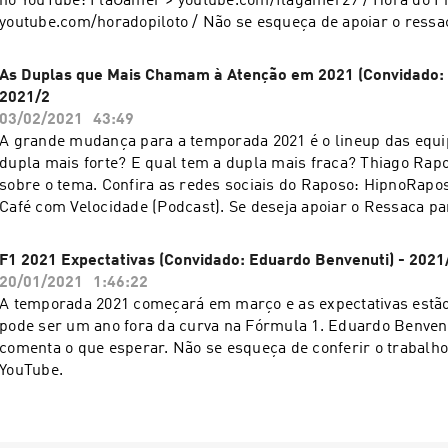
no YouTube: FlaGamer > youtube.com/flagamer29 / Hora do Pi
youtube.com/horadopiloto / Não se esqueça de apoiar o ress
apoia.se/ressacaf1
As Duplas que Mais Chamam à Atenção em 2021 (Convidado: 
2021/2
03/02/2021
43:49
A grande mudança para a temporada 2021 é o lineup das equi
dupla mais forte? E qual tem a dupla mais fraca? Thiago Rapo
sobre o tema. Confira as redes sociais do Raposo: HipnoRapo
Café com Velocidade (Podcast). Se deseja apoiar o Ressaca pa
expanda, entre em apoia.se/ressacaf1 e também confira o ca
youtube.com/ressacaf1
F1 2021 Expectativas (Convidado: Eduardo Benvenuti) - 2021
20/01/2021
1:46:22
A temporada 2021 começará em março e as expectativas estão
pode ser um ano fora da curva na Fórmula 1. Eduardo Benve
comenta o que esperar. Não se esqueça de conferir o trabalh
YouTube.