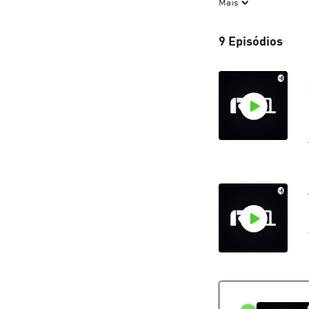
Mais
Seja um apoiador:
9 Episódios
YouTube.com/ress