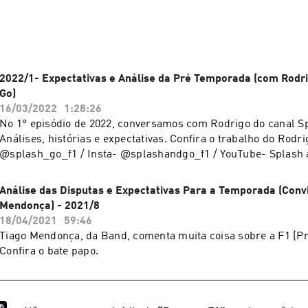
 apoia.se/ressacaf1

acaf1
2022/1- Expectativas e Análise da Pré Temporada (com Rodr
Go)
16/03/2022
1:28:26
No 1° episódio de 2022, conversamos com Rodrigo do canal S
Análises, histórias e expectativas. Confira o trabalho do Rodri
@splash_go_f1 / Insta- @splashandgo_f1 / YouTube- Splash 
Análise das Disputas e Expectativas Para a Temporada (Conv
Mendonça) - 2021/8
18/04/2021
59:46
Tiago Mendonça, da Band, comenta muita coisa sobre a F1 (Pr
Confira o bate papo.