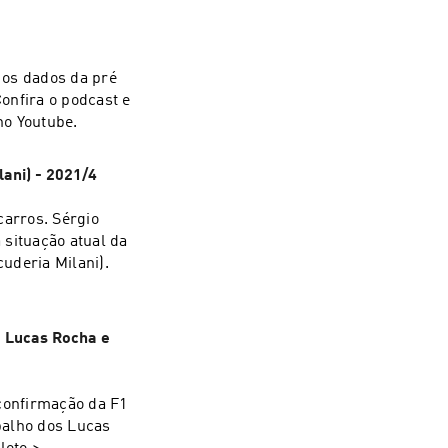
 os dados da pré
onfira o podcast e
no Youtube.
ani) - 2021/4
arros. Sérgio
 situação atual da
cuderia Milani).
: Lucas Rocha e
confirmação da F1
balho dos Lucas