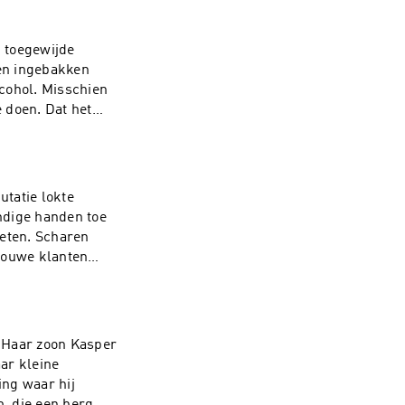
ablo de hond.
soenEindredactie:
d met de steun
 toegewijde
dio.com/listener
en ingebakken
cohol. Misschien
e doen. Dat het
 Sofie werd een
ok voor haar
 opnemen. In deze
er alles aan doet
tatie lokte
eroen
ndige handen toe
en, Sam Feys Deze
geten. Scharen
ds en de Vlaamse
rouwe klanten
ation.
op zoek naar een
FranssensMuziek:
podcastreeks
mse
 Haar zoon Kasper
ation.
ar kleine
ing waar hij