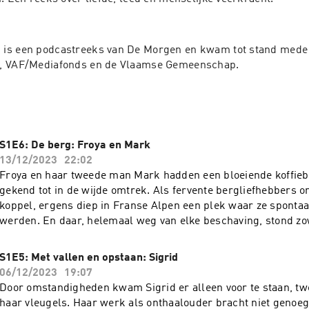
is een podcastreeks van De Morgen en kwam tot stand mede d
, VAF/Mediafonds en de Vlaamse Gemeenschap.
S1E6: De berg: Froya en Mark
13/12/2023
22:02
Froya en haar tweede man Mark hadden een bloeiende koffieb
gekend tot in de wijde omtrek. Als fervente bergliefhebbers o
koppel, ergens diep in Franse Alpen een plek waar ze spontaa
werden. En daar, helemaal weg van elke beschaving, stond z
bergwand te koop. Moe van de stadsdrukte beslisten ze een v
op te kopen en meteen de veilige haven van de koffiebar los te
S1E5: Met vallen en opstaan: Sigrid
en het doel is om de oude ruïne die er nog staat, om te bouwen
06/12/2023
19:07
permanente woonst. Van de enorme lap grond willen ze een
Door omstandigheden kwam Sigrid er alleen voor te staan, t
natuurcamping maken. De eerste boekingen van kampeerders z
haar vleugels. Haar werk als onthaalouder bracht niet genoeg