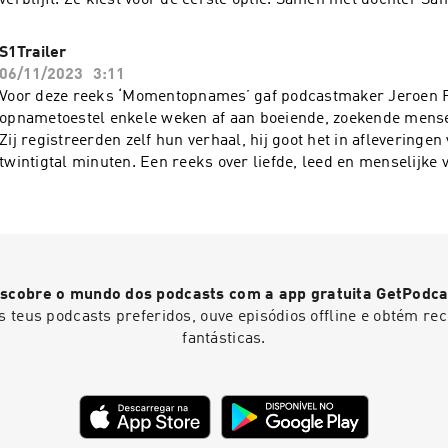
verblijft. Ze kiest voor de eerste optie. Samen met dochter Sa
deadlines heeft voor de hogeschool, doet ze haar uiterste bes
voor elkaar te krijgen. Presentatie en productie: Jeroen Fra
S1Trailer
VenesoenEindredactie: Dries Vermeulen, Sam Feys Deze pod
06/11/2023
3:11
tot stand met de steun van VAF/Mediafonds en de Vlaamse G
Voor deze reeks ‘Momentopnames’ gaf podcastmaker Jeroen F
omnystudio.com/listener for privacy information.
opnametoestel enkele weken af aan boeiende, zoekende mensen
Zij registreerden zelf hun verhaal, hij goot het in afleveringen
twintigtal minuten. Een reeks over liefde, leed en menselijke 
‘Momentopnames’ is een podcastreeks van De Morgen en kwa
dankzij de hulp van Ben Venesoen, VAF/Mediafonds en de Vl
Gemeenschap.See omnystudio.com/listener for privacy inform
scobre o mundo dos podcasts com a app gratuita GetPodca
s teus podcasts preferidos, ouve episódios offline e obtém r
fantásticas.