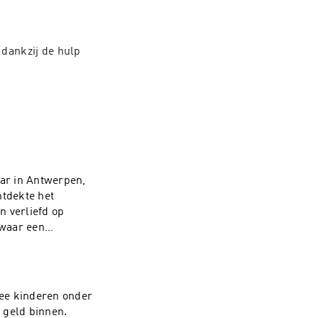
ankzij de hulp 
ar in Antwerpen,
ntdekte het
n verliefd op
owaar een
olledige bergwand
 laten. De droom
 tot een
wee kinderen onder
ijn al binnen,
 geld binnen.