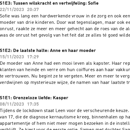
haar weg in deze soms ingewikkelde wereld. In memoriam, P
S1E3: Tussen wilskracht en vertwijfeling: Sofie
Presentatie en productie: Jeroen FranssensMuziek: Ben Vene
22/11/2023
20:37
Dries Vermeulen, Sam Feys Deze podcastreeks kwam tot stan
Sofie was lang een hardwerkende vrouw in de zorg en ook een
van VAF/Mediafonds en de Vlaamse Gemeenschap.See omnystu
moeder van drie kinderen. Door wat tegenslagen, maar ook e
for privacy information.
onrust, raakte ze meer en meer gehecht aan de roes van de al
was de onrust het gevolg van het feit dat ze alles té goed wild
nooit goed genoeg kon zijn. Het ging van kwaad naar erger en
probleemdrinker. En wat stiekem gebeurde, werd zichtbaar, o
S1E2: De laatste halte: Anne en haar moeder
kinderen. Sofie zag geen andere optie meer dan zich te laten
15/11/2023
17:29
momentopname horen we een vrouw die, met veel volharding, 
De moeder van Anne had een mooi leven als kapster. Haar repu
om terug de juiste weg te vinden. Presentatie en productie: J
klanten van heinde en verre om hun coiffures aan haar vakku
FranssensMuziek: Ben VenesoenEindredactie: Dries Vermeul
te vertrouwen. Nu begint ze te vergeten. Meer en meer te ver
podcastreeks kwam tot stand met de steun van VAF/Mediafon
verdwijnen op mysterieuze wijze, de namen van haar laatste t
Gemeenschap.See omnystudio.com/listener for privacy inform
blijven niet meer hangen. Samen met haar moeder gaat Anne 
rusthuis. De laatste halte. Presentatie en productie: Jeroen 
S1E1: Grenzeloze liefde: Kasper
Ben VenesoenEindredactie: Dries Vermeulen, Sam Feys Deze 
08/11/2023
17:35
kwam tot stand met de steun van VAF/Mediafonds en de Vlaa
Tijdens de lockdown staat Leen voor de verscheurende keuze.
Gemeenschap.See omnystudio.com/listener for privacy inform
van 17, die de diagnose kernautisme kreeg, binnenhalen op ha
appartementje of hem niet meer mogen bezoeken in de instell