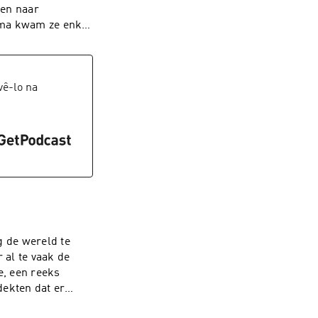
wee kinderen uit
ven naar
n en weer. In de
oma kwam ze enkel
 te reizen naar
n met Sigrid
productie: Jeroen
et er alles aan om
en, Sam Feys Deze
. Te beluisteren
ds en de Vlaamse
iek: Ben
ê-lo na
ation.
castreeks kwam
emeenschap.See
ig de wereld te
 al te vaak de
e, een reeks
dekten dat er
ze meer en meer