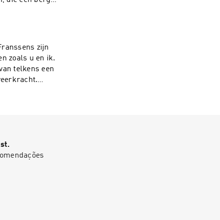
m, die een berg
t om het allemaal
nssensMuziek: Ben
castreeks kwam
emeenschap.See
ranssens zijn
 zoals u en ik.
 van telkens een
veerkracht.
m tot stand mede
aamse
ation.
st.
ecomendações