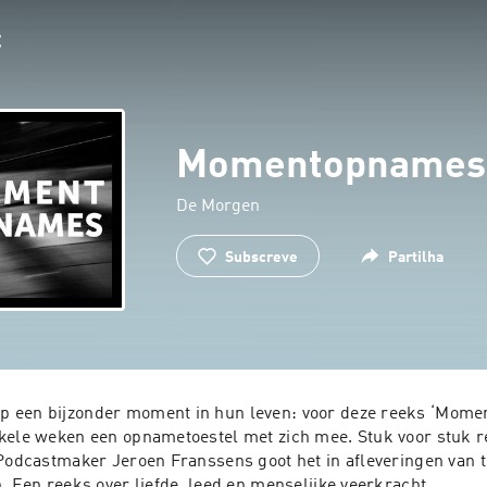
Momentopnames
De Morgen
Subscreve
Partilha
 een bijzonder moment in hun leven: voor deze reeks ‘Mome
kele weken een opnametoestel met zich mee. Stuk voor stuk re
 Podcastmaker Jeroen Franssens goot het in afleveringen van t
. Een reeks over liefde, leed en menselijke veerkracht.