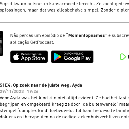
ook al hebben ze nog tonnen werk voor de boeg. Froya heeft t
Sigrid kwam pijlsnel in kansarmoede terecht. Ze zocht gedre
een vorige huwelijk en voorlopig reist ze nog maandelijks hee
oplossingen, maar dat was allesbehalve simpel. Zonder dipl
periode van deze opnames staat Froya op het punt om terug af
in aanmerking voor de laagste jobs. De momentopnames van e
haar geliefde Alpen en vooral haar man Mark. Presentatie en 
gebeurden in putje winter. De jonge, alleenstaande moeder do
FranssensMuziek: Ben VenesoenEindredactie: Dries Vermeul
haar nieuwe studies te combineren met haar liefdevolle kroost
podcastreeks kwam tot stand met de steun van VAF/Mediafon
vanaf 12 jaar. Presentatie en productie: Jeroen FranssensMuz
Não percas um episódio de
“
Momentopnames
”
e subscrev
Gemeenschap.See omnystudio.com/listener for privacy inform
VenesoenEindredactie: Dries Vermeulen, Sam Feys Deze pod
aplicação GetPodcast.
tot stand met de steun van VAF/Mediafonds en de Vlaamse G
omnystudio.com/listener for privacy information.
S1E4: Op zoek naar de juiste weg: Ayda
29/11/2023
19:26
Voor Ayda was het kind zijn niet altijd evident. Ze had het last
begrijpen en omgekeerd kreeg ze door ‘de buitenwereld’ maar
stempel ‘complex kind’ toebedeeld. Tot haar liefdevolle famili
dokters en therapeuten na de nodige ziekenhuisverblijven ont
meer aan de hand was. Ayda is nu 15. Dapper zoekt en vindt 