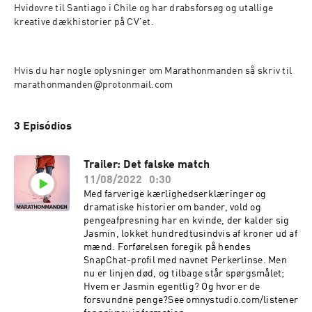
Hvidovre til Santiago i Chile og har drabsforsøg og utallige 
kreative dækhistorier på CV’et.
Hvis du har nogle oplysninger om Marathonmanden så skriv til 
marathonmanden@protonmail.com
3 Episódios
Trailer: Det falske match
11/08/2022
0:30
Med farverige kærlighedserklæringer og
dramatiske historier om bander, vold og
pengeafpresning har en kvinde, der kalder sig
Jasmin, lokket hundredtusindvis af kroner ud af
mænd. Forførelsen foregik på hendes
SnapChat-profil med navnet Perkerlinse. Men
nu er linjen død, og tilbage står spørgsmålet;
Hvem er Jasmin egentlig? Og hvor er de
forsvundne penge?See omnystudio.com/listener