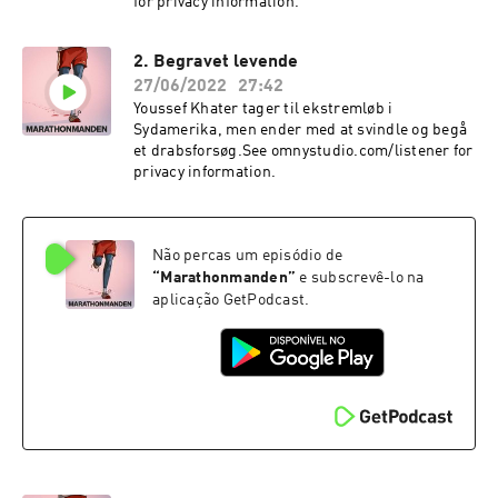
for privacy information.
2. Begravet levende
27/06/2022
27:42
Youssef Khater tager til ekstremløb i
Sydamerika, men ender med at svindle og begå
et drabsforsøg.See omnystudio.com/listener for
privacy information.
Não percas um episódio de
“
Marathonmanden
”
e subscrevê-lo na
aplicação GetPodcast.