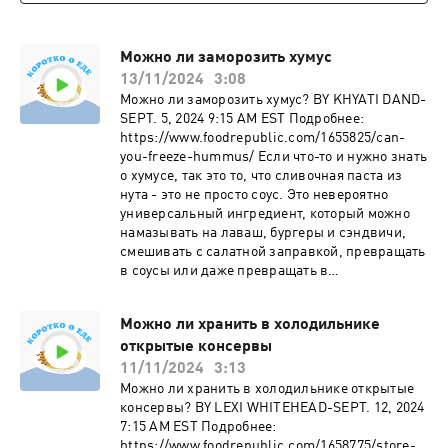
Можно ли заморозить хумус
13/11/2024
3:08
Можно ли заморозить хумус? BY KHYATI DAND-
SEPT. 5, 2024 9:15 AM EST Подробнее:
https://www.foodrepublic.com/1655825/can-
you-freeze-hummus/ Если что-то и нужно знать
о хумусе, так это то, что сливочная паста из
нута - это не просто соус. Это невероятно
универсальный ингредиент, который можно
намазывать на лаваш, бургеры и сэндвичи,
смешивать с салатной заправкой, превращать
в соусы или даже превращать в
высокобелковые десерты - существует
множество вкусных возможностей. Баночки
Можно ли хранить в холодильнике
хумуса может хватить надолго, поэтому это
открытые консервы
удобный ингредиент, который всегда должен
быть на вашей кухне. К сожалению,
11/11/2024
3:13
магазинный хумус можно есть недолго: в
Можно ли хранить в холодильнике открытые
холодильнике он портится за неделю или
консервы? BY LEXI WHITEHEAD-SEPT. 12, 2024
меньше. Домашний вариант имеет еще более
7:15 AM EST Подробнее:
короткий срок хранения и пролежит максимум
https://www.foodrepublic.com/1658775/store-