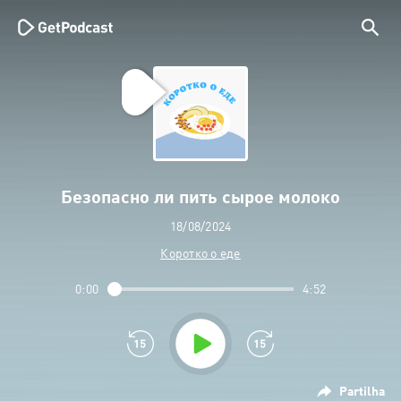
Безопасно ли пить сырое молоко
18/08/2024
Коротко о еде
0:00
4:52
Partilha