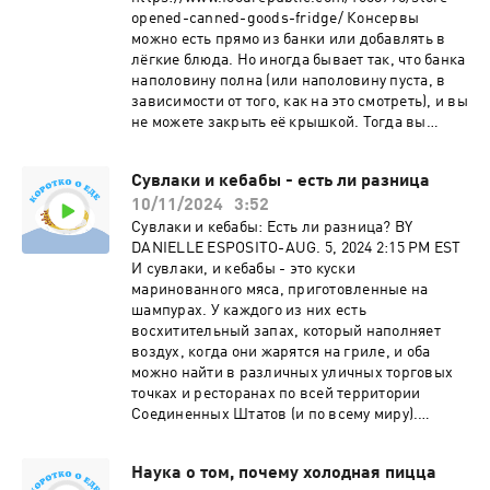
четыре дня. К счастью, есть способ сделать
opened-canned-goods-fridge/ Консервы
так, чтобы спред хранился дольше, -
можно есть прямо из банки или добавлять в
заморозить его (да, вы точно можете
лёгкие блюда. Но иногда бывает так, что банка
заморозить хумус!). Это продлит срок его
наполовину полна (или наполовину пуста, в
хранения до четырёх месяцев.
зависимости от того, как на это смотреть), и вы
не можете закрыть её крышкой. Тогда вы
задаётесь вопросом, можно ли просто
забросить её в холодильник или нет. Короткий
Сувлаки и кебабы - есть ли разница
ответ: да... и нет.
10/11/2024
3:52
Сувлаки и кебабы: Есть ли разница? BY
DANIELLE ESPOSITO-AUG. 5, 2024 2:15 PM EST
И сувлаки, и кебабы - это куски
маринованного мяса, приготовленные на
шампурах. У каждого из них есть
восхитительный запах, который наполняет
воздух, когда они жарятся на гриле, и оба
можно найти в различных уличных торговых
точках и ресторанах по всей территории
Соединенных Штатов (и по всему миру).
Подробнее:
https://www.foodrepublic.com/1633834/differen
Наука о том, почему холодная пицца
ce-between-souvlaki-vs-kebabs/