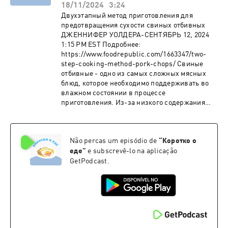
18/11/2024
3:24
Двухэтапный метод приготовления для
предотвращения сухости свиных отбивных
ДЖЕННИФЕР УОЛДЕРА-СЕНТЯБРЬ 12, 2024
1:15 PM EST Подробнее:
https://www.foodrepublic.com/1663347/two-
step-cooking-method-pork-chops/ Свиные
отбивные - одно из самых сложных мясных
блюд, которое необходимо поддерживать во
влажном состоянии в процессе
приготовления. Из-за низкого содержания
жира и того факта, что они нарезаются толще,
чем, скажем, свиная котлета, они слишком
склонны к пересыханию или неравномерному
Não percas um episódio de
“
Коротко о
приготовлению. Однако Рич Паренте, шеф-
повар и владелец ресторана Clock Tower Grill
еде
”
e subscrevê-lo na aplicação
в Брюстере, штат Нью-Йорк, дал нам свой
GetPodcast.
экспертный совет по приготовлению нежных
и сочных свиных отбивных, и все, что для
этого требуется, - это простой двухэтапный
способ приготовления.