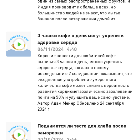
задумывались, почему?
один из самых распространённых фруктов, и
Индия производит их больше всех, но
большинство людей не знают, что мытье
бананов после возвращения домой из
продуктового магазина или с фермерского
рынка имеет несколько преимуществ. Как и в
3 чашки кофе в день могут укрепить
случае с любым другим фруктом или овощем,
здоровье сердца
мытье бананов - важный шаг, позволяющий
избавить их от всего, что вы не хотели бы
06/11/2024
4:40
видеть в своем теле: грязи, пестицидов,
Хорошие новости для любителей кофе -
микробов, вызывающих болезни, и даже
выпивая 3 чашки в день, можно укрепить
жучков. Это может показаться излишним из-за
здоровье сердца, согласно новому
толстой кожуры банана, которая
исследованию Исследование показывает, что
отбрасывается, но как только вы очистите
ежедневное употребление умеренного
банан или разрежете его, эти загрязнения
количества кофе может снизить вероятность
могут попасть на ту часть банана, которую вы
развития кардиометаболических заболеваний
едите.
почти на 50% и улучшить ваше самочувствие.
Автор Адам Мейер Обновлено 24 сентября
2024 г.
Поднимется ли тесто для хлеба после
заморозки