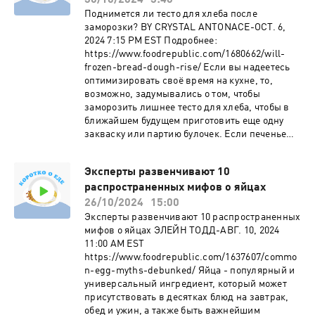
30/10/2024
3:46
Поднимется ли тесто для хлеба после
заморозки? BY CRYSTAL ANTONACE-OCT. 6,
2024 7:15 PM EST Подробнее:
https://www.foodrepublic.com/1680662/will-
frozen-bread-dough-rise/ Если вы надеетесь
оптимизировать своё время на кухне, то,
возможно, задумывались о том, чтобы
заморозить лишнее тесто для хлеба, чтобы в
ближайшем будущем приготовить еще одну
закваску или партию булочек. Если печенье
можно легко приготовить из замороженного
теста, то замораживание хлебного теста - дело
Эксперты развенчивают 10
более запутанное, но вы можете положиться
распространенных мифов о яйцах
на свою морозильную камеру и все равно
приготовить вкусную буханку. При тщательной
26/10/2024
15:00
подготовке и правильном хранении тесто
Эксперты развенчивают 10 распространенных
может успешно подняться после длительного
мифов о яйцах ЭЛЕЙН ТОДД-АВГ. 10, 2024
хранения в холодильнике.
11:00 AM EST
https://www.foodrepublic.com/1637607/commo
n-egg-myths-debunked/ Яйца - популярный и
универсальный ингредиент, который может
присутствовать в десятках блюд на завтрак,
обед и ужин, а также быть важнейшим