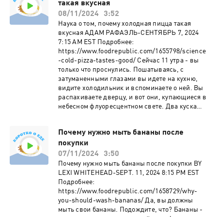
такая вкусная
08/11/2024
3:52
Наука о том, почему холодная пицца такая
вкусная АДАМ РАФАЭЛЬ-СЕНТЯБРЬ 7, 2024
7:15 AM EST Подробнее:
https://www.foodrepublic.com/1655798/science
-cold-pizza-tastes-good/ Сейчас 11 утра - вы
только что проснулись. Пошатываясь, с
затуманенными глазами вы идете на кухню,
видите холодильник и вспоминаете о ней. Вы
распахиваете дверцу, и вот они, купающиеся в
небесном флуоресцентном свете. Два куска
пиццы, оставленные с вечера в ожидании
этого момента. Вы спасены. Возможно, это
Почему нужно мыть бананы после
лучшее, что когда-либо чувствовал человек.
покупки
Нам знакомо это чувство. Холодная пицца -
это чудо само по себе, это признанный
07/11/2024
3:50
феномен, что она каким-то образом
Почему нужно мыть бананы после покупки BY
превосходит горячую версию (по крайней
LEXI WHITEHEAD-SEPT. 11, 2024 8:15 PM EST
мере, типичную доставку - неаполитанская
Подробнее:
пицца, с ее тонким коржом и свежей
https://www.foodrepublic.com/1658729/why-
моцареллой, не так уж хорошо хранится в
you-should-wash-bananas/ Да, вы должны
холодильнике). Но вы когда-нибудь
мыть свои бананы. Подождите, что? Бананы -