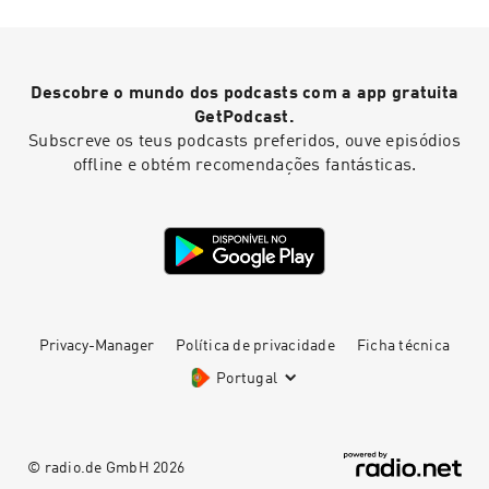
kann. Über Verbindung, die nicht wehtut. Und
darüber, wie wir lernen, das Gute nicht sofort
anzuzweifeln, sondern es wirklich anzunehmen.
Descobre o mundo dos podcasts com a app gratuita
GetPodcast.
Subscreve os teus podcasts preferidos, ouve episódios
offline e obtém recomendações fantásticas.
Privacy-Manager
Política de privacidade
Ficha técnica
Portugal
© radio.de GmbH
2026