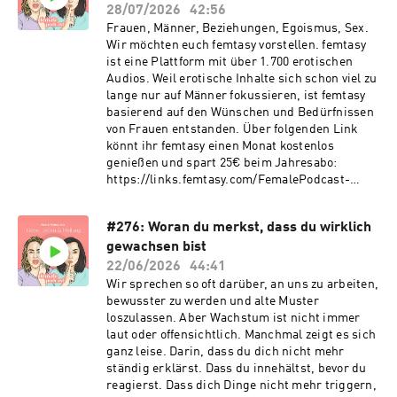
28/07/2026
42:56
Frauen, Männer, Beziehungen, Egoismus, Sex.
Wir möchten euch femtasy vorstellen. femtasy
ist eine Plattform mit über 1.700 erotischen
Audios. Weil erotische Inhalte sich schon viel zu
lange nur auf Männer fokussieren, ist femtasy
basierend auf den Wünschen und Bedürfnissen
von Frauen entstanden. Über folgenden Link
könnt ihr femtasy einen Monat kostenlos
genießen und spart 25€ beim Jahresabo:
https://links.femtasy.com/FemalePodcast-
21072026 (Code: FEMALE) Manchmal läuft
einfach nichts nach Plan. Der Job, die
#276: Woran du merkst, dass du wirklich
Beziehung, das Leben und man weiß nicht mal
gewachsen bist
genau, wo man anfangen soll, das zu sortieren.
In dieser Folge reden wir über genau dieses
22/06/2026
44:41
Gefühl. Nicht mit Ratschlägen die klingen als
Wir sprechen so oft darüber, an uns zu arbeiten,
kämen sie aus einem Self-Help-Buch, und ohne
bewusster zu werden und alte Muster
das typische „alles passiert aus einem Grund”.
loszulassen. Aber Wachstum ist nicht immer
Sondern ehrlich. Über Schmerz der da sein darf,
laut oder offensichtlich. Manchmal zeigt es sich
über gut gemeinte Sätze die eigentlich wehtun,
ganz leise. Darin, dass du dich nicht mehr
und darüber was wirklich hilft wenn man
ständig erklärst. Dass du innehältst, bevor du
gerade einfach durch muss.
reagierst. Dass dich Dinge nicht mehr triggern,