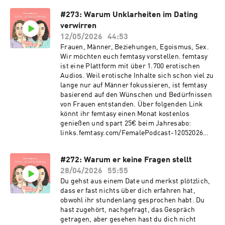
#273: Warum Unklarheiten im Dating
verwirren
12/05/2026
44:53
Frauen, Männer, Beziehungen, Egoismus, Sex.
Wir möchten euch femtasy vorstellen. femtasy
ist eine Plattform mit über 1.700 erotischen
Audios. Weil erotische Inhalte sich schon viel zu
lange nur auf Männer fokussieren, ist femtasy
basierend auf den Wünschen und Bedürfnissen
von Frauen entstanden. Über folgenden Link
könnt ihr femtasy einen Monat kostenlos
genießen und spart 25€ beim Jahresabo:
links.femtasy.com/FemalePodcast-12052026
(Code: FEMALE) Wir wollen Männer daten, wir
wollen Verbindungen aufbauen, wir wollen
#272: Warum er keine Fragen stellt
Liebe und nachhaltige Beziehungen. Leider
28/04/2026
55:55
müssen wir immer wieder feststellen, dass uns
Männer begegnen, die die Kunst des Abturns
Du gehst aus einem Date und merkst plötzlich,
beherrschen wie ein Pro. Immer wieder
dass er fast nichts über dich erfahren hat,
schaffen sie Kommunikation nicht,
obwohl ihr stundenlang gesprochen habt. Du
Verhaltensweisen sind widersprüchlich und
hast zugehört, nachgefragt, das Gespräch
Worte werden nicht in Taten umgesetzt. In
getragen, aber gesehen hast du dich nicht