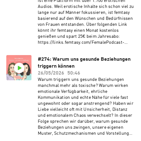
ist eine Plattform mit über 1.700 erotischen
Audios. Weil erotische Inhalte sich schon viel zu
lange nur auf Männer fokussieren, ist femtasy
basierend auf den Wünschen und Bedürfnissen
von Frauen entstanden. Über folgenden Link
könnt ihr femtasy einen Monat kostenlos
genießen und spart 25€ beim Jahresabo:
https://links.femtasy.com/FemalePodcast-
09062026 (Code: FEMALE) Jeder spricht
darüber, seine Traumata zu heilen, bewusster
#274: Warum uns gesunde Beziehungen
zu werden und an sich zu arbeiten. Aber was
triggern können
passiert, wenn man plötzlich Dinge sieht, die
man vorher nicht gesehen hat? Wenn man
26/05/2026
50:46
Verhaltensweisen, Beziehungen oder
Warum triggern uns gesunde Beziehungen
Lebensmodelle nicht mehr einfach akzeptieren
manchmal mehr als toxische? Warum wirken
kann? Kann Heilung uns manchmal sogar
emotionale Verfügbarkeit, ehrliche
unzufriedener machen, weil wir erkennen, dass
Kommunikation und echte Nähe für viele fast
das Leben, das wir führen, gar nicht mehr zu
ungewohnt oder sogar anstrengend? Haben wir
uns passt?
Liebe vielleicht oft mit Unsicherheit, Distanz
und emotionalem Chaos verwechselt? In dieser
Folge sprechen wir darüber, warum gesunde
Beziehungen uns zwingen, unsere eigenen
Muster, Schutzmechanismen und Vorstellungen
von Liebe zu hinterfragen.