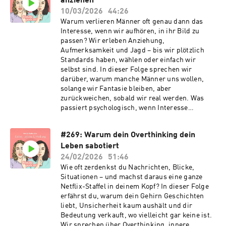
anziehen
10/03/2026
44:26
Warum verlieren Männer oft genau dann das
Interesse, wenn wir aufhören, in ihr Bild zu
passen? Wir erleben Anziehung,
Aufmerksamkeit und Jagd – bis wir plötzlich
Standards haben, wählen oder einfach wir
selbst sind. In dieser Folge sprechen wir
darüber, warum manche Männer uns wollen,
solange wir Fantasie bleiben, aber
zurückweichen, sobald wir real werden. Was
passiert psychologisch, wenn Interesse
plötzlich in Distanz umschlägt? Warum wirkt
Selbstbewusstsein für manche anziehend – und
#269: Warum dein Overthinking dein
gleichzeitig bedrohlich? Und was sagt es über
Leben sabotiert
uns aus, wenn sich dieses Muster wiederholt?
24/02/2026
51:46
Wie oft zerdenkst du Nachrichten, Blicke,
Situationen – und machst daraus eine ganze
Netflix-Staffel in deinem Kopf? In dieser Folge
erfährst du, warum dein Gehirn Geschichten
liebt, Unsicherheit kaum aushält und dir
Bedeutung verkauft, wo vielleicht gar keine ist.
Wir sprechen über Overthinking, innere