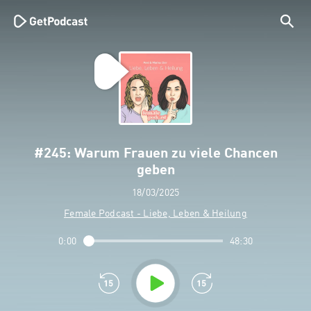
#245: Warum Frauen zu viele Chancen
geben
18/03/2025
Female Podcast - Liebe, Leben & Heilung
0:00
48:30