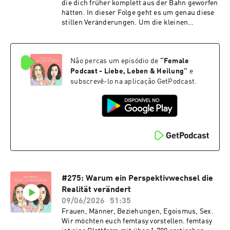
die dich früher komplett aus der Bahn geworfen
hätten. In dieser Folge geht es um genau diese
stillen Veränderungen. Um die kleinen
Momente, in denen du erkennst, dass du nicht
mehr dieselbe bist. Und darum, warum sich
Wachstum manchmal eher wie Distanz,
Não percas um episódio de
“
Female
Verwirrung oder sogar Verlust anfühlt, obwohl
es eigentlich genau das Gegenteil ist.
Podcast - Liebe, Leben & Heilung
”
e
subscrevê-lo na aplicação GetPodcast.
#275: Warum ein Perspektivwechsel die
Realität verändert
09/06/2026
51:35
Frauen, Männer, Beziehungen, Egoismus, Sex.
Wir möchten euch femtasy vorstellen. femtasy