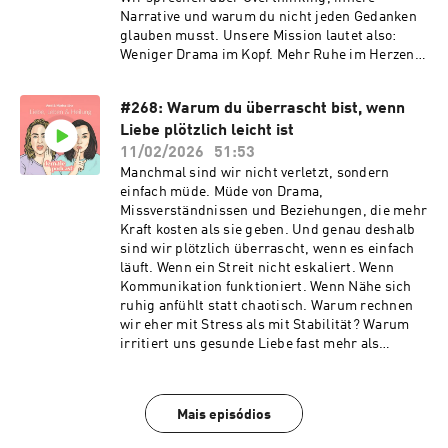
Narrative und warum du nicht jeden Gedanken
glauben musst. Unsere Mission lautet also:
Weniger Drama im Kopf. Mehr Ruhe im Herzen.
Und vielleicht die befreiende Erkenntnis: It ain’t
that deep.
#268: Warum du überrascht bist, wenn
Liebe plötzlich leicht ist
11/02/2026
51:53
Manchmal sind wir nicht verletzt, sondern
einfach müde. Müde von Drama,
Missverständnissen und Beziehungen, die mehr
Kraft kosten als sie geben. Und genau deshalb
sind wir plötzlich überrascht, wenn es einfach
läuft. Wenn ein Streit nicht eskaliert. Wenn
Kommunikation funktioniert. Wenn Nähe sich
ruhig anfühlt statt chaotisch. Warum rechnen
wir eher mit Stress als mit Stabilität? Warum
irritiert uns gesunde Liebe fast mehr als
toxische? In dieser Folge sprechen wir über
Dating-Müdigkeit, über das Abgebrühtsein
nach zu vielen Erfahrungen und über die
Mais episódios
Momente, in denen wir merken: Es geht auch
anders. Über Beziehungen, in denen man reden