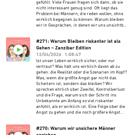
dieser Folge wollen wir über unsere Emotionen
gefühlt. Viele Frauen fragen sich dann, ob sie
sprechen und wie wir sie kontrollieren.
nicht interessant genug sind. Oft liegt das
Problem bei Männern, die reden wollen, ohne
wirklich begegnen zu können. Warum bleiben
wir in Gesprächen, in denen wir uns unsichtbar
fühlen? Woran erkennt man früh, ob ein Mann
einen kennenlernen will, oder nur selbst im
#271: Warum Bleiben riskanter ist als
Mittelpunkt stehen möchte? Und warum stehen
Gehen – Zanzibar Edition
wir nicht einfach auf und verlassen das Date?
13/04/2026
1:08:47
Ist unser Leben wirklich sicher, oder nur
vertraut? Was hält uns wirklich davon ab zu
gehen: die Realität oder die Szenarien im Kopf?
Was, wenn die größte Angst gar nicht das
Scheitern ist, sondern das bleiben? Wir
sprechen ehrlich über Zweifel, Kontrollverlust
und die Frage, warum sich der Schritt ins
Unbekannte am Anfang so viel riskanter
anfühlt, als er wirklich ist. Eine Folge über die
Angst zu gehen und die noch größere Angst
zurück zu kommen.
#270: Warum wir unsichere Männer