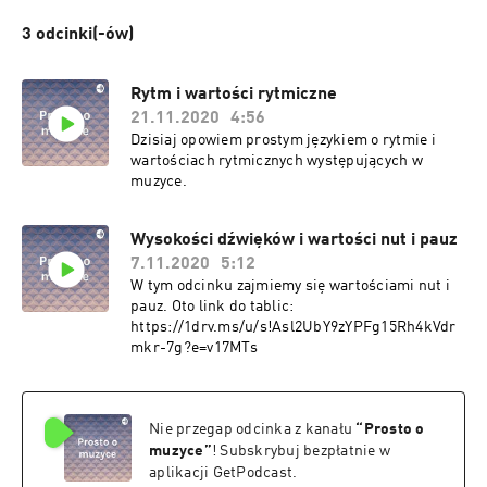
3 odcinki(-ów)
Rytm i wartości rytmiczne
21.11.2020
4:56
Dzisiaj opowiem prostym językiem o rytmie i
wartościach rytmicznych występujących w
muzyce.
Wysokości dźwięków i wartości nut i pauz
7.11.2020
5:12
W tym odcinku zajmiemy się wartościami nut i
pauz. Oto link do tablic:
https://1drv.ms/u/s!Asl2UbY9zYPFg15Rh4kVdr
mkr-7g?e=v17MTs
Nie przegap odcinka z kanału
“
Prosto o
muzyce
”
! Subskrybuj bezpłatnie w
aplikacji GetPodcast.