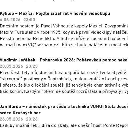
uvědomuje si, jak subjektivní pohled na věc může být citlivý, z
nepodstatný. Dnešní rozhovor nás nechá nahlédnout do zákuli
Kyklop – Maxíci : Pojďte si zahrát v novém videoklipu
soutěží. Jak je vnímají nejen porotci, ale rovněž samotní soutě
4.06.2026
23:50
řadě jejich rodiče. Jak důležitý je výběr písničky? Jde v pěvec
Dnešním hostem je Pavel Vohnout z kapely Maxíci. Zavzpomín
o zpěv, a jak šetrně sdělit mladým talentům neúspěch tak, aby 
Maxim Turbulenc v roce 1995, kdy své první videoklipy natáčel
Nejen o tom bude řeč v dnešním Ponte reports.
Resslu nebo na Benediktu. A teď se můžete zúčastnit natáčení 
na mail maxx63@seznam.cz . Klip se bude natáčet na mostec
probereme s Kyklopem i jeho hubnutí a co nového je v kapele 
na koncerty Maxíků? Co Kyklop poslouchá? Kdo je členem kape
Vladimír Jeřábek - Pohárovka 2026: Pohárovkou pomoc neko
dozvíte v rozhovoru s Kyklopem z Maxíků v Ponte Reports.Maxí
28.05.2026
23:23
https://youtu.be/AzNPSy-o9TY?si=66FWND12I3mMHjmYMaxíci
Před šesti lety můj dnešní host uspořádal u své, tenkrát ještě
Lopatou - Kamioňák: https://youtu.be/3afzgM1zZ2U?
"skromné" posilovny v Čepirohách, malou soutěž v benchpres
si=19Be8kdMrVv_y7NdMaxíci - Spadla kachna do povidel:
I přesto, že šlo o lokální soutěž, již tehdy byla charitativní a v
https://youtu.be/ik_dh6TnTpc?si=zl-qytUx4-u34Rh6
tisíc korun. Každým rokem se soutěž rozrůstala a přibývaly i 
účtu, který pomáhá potřebným. Zakladatel Pohárovky, Keba, d
chlapi, ale i dámy s obrovskými svaly mají stejně obrovská srdce
Jan Burda – náměstek pro vědu a techniku VUHU: Štola Jezeří
ročník Pohárovky bude dvoudenní. Bude se konat 6. - 7. červn
srdce Krušných hor
Benediktu, závodit se bude v šesti silových sportech a na návš
26.05.2026
20:26
bohatý doprovodný program. Letos se pomáhá malým hrdinům 
Laik by možná řekl: díra do skály, ale dnešní host Ponte Repo