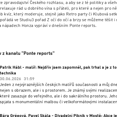
ze zpravodajství Českého rozhlasu, a aby se z té politiky a všeho
relaxuje rád u dobrého vína s přáteli, pro které a nejen pro ně
 Pub kvíz, který moderuje, stejně jako Retro party či Klubová set
pořádá ve Studiu3 pořad Z očí do očí a brzy se můžeme těšit i
a nápadech Honza vypráví v dnešním Ponte reports.

 z kanału "Ponte reports"
Patrik Hábl - malíř: Nejdřív jsem zapomněl, pak trhal a je z to
technika
30.06.2026
31:59
Jeden z nejvýraznějších českých malířů současnosti a můj dne
nejen s obrazem, ale i s prostorem. Je známý svými realizacem
které zasazuje do veřejného, ale i do sakrálního prostoru. Jeh
spjata s monumentální malbou či velkoformátovými instalace
dnešního hosta byla oceněna Waldesovou cenou Europol nebo 
Stal se prvním žijícím Čechem, jehož obrazy opakovaně zařadil
Bára Gréeová, Pavel Skála - Divadelní Piknik v Mostě: Akce j