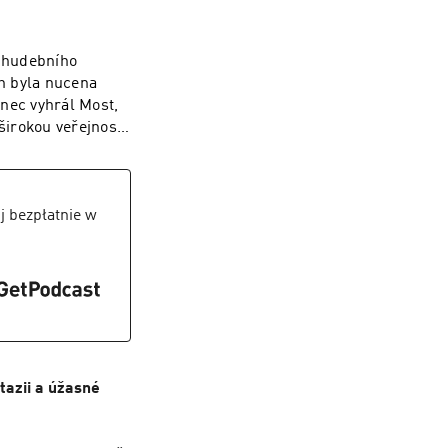
ch děl 20. a 21.
 vidět v
tomnosti až do do
a hudebního
ro jedinečné dílo,
ch byla nucena
onec vyhrál Most,
širokou veřejnost.
tak i letos si
fesionálních i
dou konat také
koncerty či slam
j bezpłatnie w
se koná ve dnech 6.
e mj. zhodnotíme i
tazii a úžasné