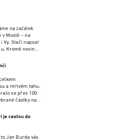
raňující a zároveň
sí pěveckých
žící a v neposlední
ké soutěži opravdu
áme na začátek
jim to neublížilo?
i v Mostě – na
i Vy. Stačí napsat
ku. Kromě novinek
Maxíci. Kdo chodí
ly? To vše se
nčí
ci - Kujme Pikle:
 - Kulatou
 celkem
su a mrtvém tahu.
ybralo se přes 100
vybrané částky na
okazuje, že nejen
. Letošní, již 6.
 je cestou do
a v Mostě na
těvníky čeká
Nelince a Vítkovi
rts Jan Burda vás