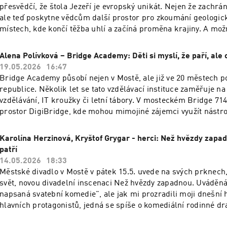
a pomoct můžete i vy. Jak konkrétně a co přesně Pohárovka 2
přesvědčí, že štola Jezeří je evropský unikát. Nejen že zachrá
dozvíte v dnešním rozhovoru v Ponte reports.
ale teď poskytne vědcům další prostor pro zkoumání geologic
místech, kde končí těžba uhlí a začíná proměna krajiny. A mož
budete moci podívat i vy.
Alena Polívková – Bridge Academy: Děti si myslí, že paří, ale 
19.05.2026
16:47
Bridge Academy působí nejen v Mostě, ale již ve 20 městech p
republice. Několik let se tato vzdělávací instituce zaměřuje n
vzdělávání, IT kroužky či letní tábory. V mosteckém Bridge 714
prostor DigiBridge, kde mohou mimojiné zájemci využít nástroj
PS, nebo XBOX. Mezi nejnovější počiny této vzdělávací platform
Bridge Academy Junior, která se soustředí na mateřské školy.
Karolína Herzinová, Kryštof Grygar - herci: Než hvězdy zapa
Bridge Academy patří rovněž Minecraft bojovka, která letos pr
patří
15:00 – 18:00 na Šibeníku. Více se dozvíte v dnešním Ponte rep
14.05.2026
18:33
Městské divadlo v Mostě v pátek 15.5. uvede na svých prknech
svět, novou divadelní inscenaci Než hvězdy zapadnou. Uváděná 
napsaná svatební komedie", ale jak mi prozradili moji dnešní h
hlavních protagonistů, jedná se spíše o komediální rodinné d
ale mnozí Mostečané možná najdou. Britská autorka Beth Steel