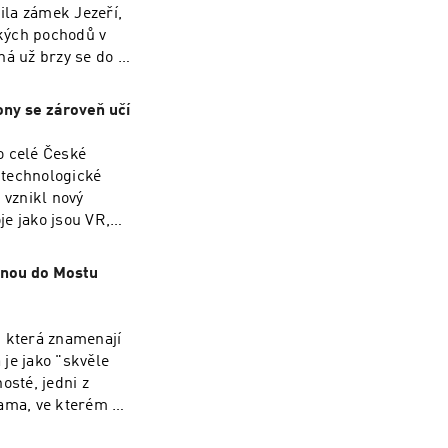
026 nabídne se
nila zámek Jezeří,
kých pochodů v
ná už brzy se do ní
ony se zároveň učí
o celé České
a technologické
 vznikl nový
e jako jsou VR,
y patří také
 Mezi stálé akce
dnou do Mostu
oběhne 19. 9. od
orts.
, která znamenají
je jako "skvěle
osté, jedni z
rama, ve kterém se
 totiž hru