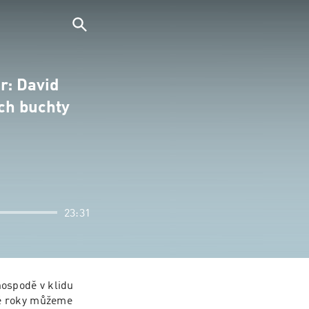
r: David
ích buchty
23:31
ospodě v klidu 
é roky můžeme 