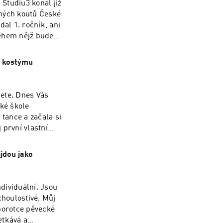
Studiu3 konal již
ůzných koutů České
al 1. ročník, ani
 během nějž bude
áročné je vytvořit
né tvořit s AI a
m kostýmu
zky dostanete
ete. Dnes Vás
ké škole
 tance a začala si
j první vlastní
lní designérky
ě toho vymyslela i
jdou jako
uho trvá ušít jeden
a mnohem víc se
eports.
ndividuální. Jsou
choulostivé. Můj
porotce pěvecké
etkává a