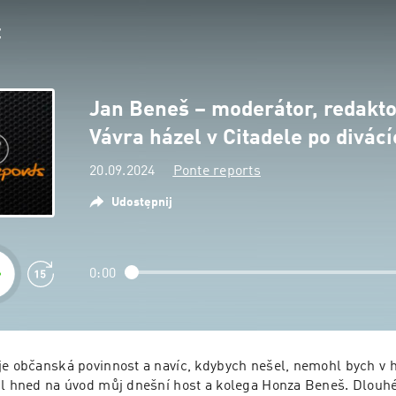
Jan Beneš – moderátor, redakto
Vávra házel v Citadele po divác
20.09.2024
Ponte reports
Udostępnij
0:00
je občanská povinnost a navíc, kdybych nešel, nemohl bych v h
il hned na úvod můj dnešní host a kolega Honza Beneš. Dlouh