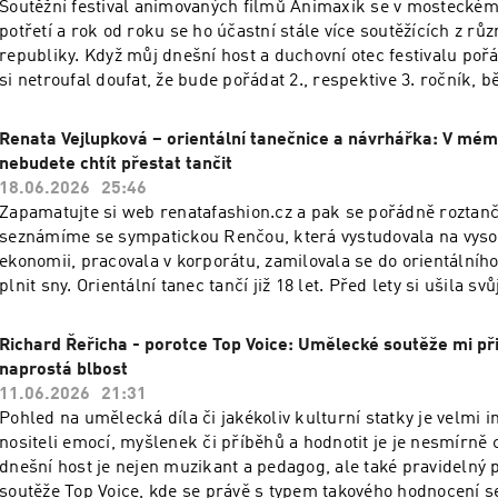
Soutěžní festival animovaných filmů Animaxík se v mosteckém 
potřetí a rok od roku se ho účastní stále více soutěžících z r
republiky. Když můj dnešní host a duchovní otec festivalu pořád
si netroufal doufat, že bude pořádat 2., respektive 3. ročník,
odborná porota hodnotit na 7 desítek soutěžních snímků. Jak n
animovaný snímek? Jaké techniky soutěžící používají? Je povole
Renata Vejlupková – orientální tanečnice a návrhářka: V mé
jaká jsou kritéria pro přihlášení do soutěže? Nejen na tyto otá
nebudete chtít přestat tančit
odpověď v dnešním Ponte reports.
18.06.2026
25:46
Zapamatujte si web renatafashion.cz a pak se pořádně roztanč
seznámíme se sympatickou Renčou, která vystudovala na vyso
ekonomii, pracovala v korporátu, zamilovala se do orientálního
plnit sny. Orientální tanec tančí již 18 let. Před lety si ušila svů
kostým a pak se to pomalu rozjelo. Dnes patří mezi profesioná
orientálních kostýmů. Vše Vám navrhne, připraví a ušije. Krom
Richard Řeřicha - porotce Top Voice: Umělecké soutěže mi při
novou kolekci nejen pro orientální tance Jsem božská. Jak dlo
naprostá blbost
kostým? Proč se tak třpytí? Jak těžká je podprsenka? To vše 
11.06.2026
21:31
dozvíte v dnešním rozhovoru s Renatou Vejlupkovou v Ponte R
Pohled na umělecká díla či jakékoliv kulturní statky je velmi i
nositeli emocí, myšlenek či příběhů a hodnotit je je nesmírně 
dnešní host je nejen muzikant a pedagog, ale také pravidelný 
soutěže Top Voice, kde se právě s typem takového hodnocení s