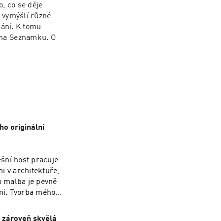
, co se děje 
 vymýšlí různé 
kání. K tomu 
 na Seznamku. O 
ho originální
šní host pracuje
i v architektuře,
o malba je pevně
mi. Tvorba mého
Grafikou roku.
y aukční síně
e zároveň skvělá