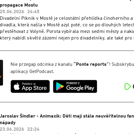
Christie´s a Sotheby´s do světového výběru nejlepších výtvarný
propagace Mostu
století. V Mostě máme nyní možnost mnohé z jeho úžasných děl
25.06.2026
24:45
Oblastním muzeu a galerii v Mostě v rámci výstavy Ozvěny pří
Divadelní Piknik v Mostě je celostátní přehlídka činoherního 
20. 9. 2026. A milé dámy, i vy se můžete stát jedním z modelů p
divadla, která našla v Mostě azyl poté, co se po dlouhých lete
které můj dnešní host připravuje.
přestěhovat z Volyně. Porota vybírala mezi sedmi městy a nak
který nabídl skvělé zázemí nejen pro divadelníky, ale také pro 
Akce se v Mostě koná již po druhé a stejně jako v loňském roce, 
budou moci zájemci vybrat představení napříč celou řadou pro
amatérských souborů. Na různých místech města Mostu se bu
workshopy, semináře či různé doprovodné pouliční akce nebo 
Nie przegap odcinka z kanału
“
Ponte reports
”
! Subskrybu
poetry. Na své si přijde opravdu každý a více se o akci, která 
aplikacji GetPodcast.
6. - 7. 7. 2026 dozvíte v dnešním rozhovoru v Ponte reports, kd
loňský ročník a pozveme do Kulturní tramvaje.
Jaroslav Šindler - Animaxík: Děti mají stále neuvěřitelnou fan
nápady
23.06.2026
22:24