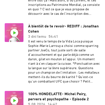
entre tout ça ! Mais alors, d’où ça vient, et ces
inscriptions au Patrimoine Mondial, ça consiste
en quoi ? C’est ce que je vous propose de
découvrir avec le cas de l’inscription des
beffrois du nord de la France en 2005 ! Et pour
ça, j’ai eu le plaisir de recevoir dans un nouvel
À bientôt de te revoir- REDIFF : Jonathan
entretien historique Cédric Ludwikowski, qui
Cohen
est spécialiste de ces beffrois et de leur histoire
! Il a été le coordinateur gestionnaire de cette
3 dni temu
54:41
inscription au Patrimoine Mondial, et il est
Il est venu le temps de la Vida Loca puisque
depuis chargé de mission au sein de
Sophie-Marie Larrouy a choisi comme sparring
l’Association Beffrois du Patrimoine mondial.
partner JoeCo, tout juste sorti de salle
C’est donc l’homme de la situation pour nous
d’accouchement et qui parle déjà comme un
éclairer sur tout ça ! Bonne écoute !➤ Pour aller
daron, gilet en mouton à l’appui. Un moment
plus loin, découvrez :➜ La page de l’UNESCO
riant à s’en claquer la cuisse. *Ponctuation avec
dédiée aux beffrois :
la langue sur la lèvre supérieure. Questions
https://whc.unesco.org/fr/list/943/) ➜ Le livre
pour un champion de l’imitation : Les métalleux
“Les Beffrois du nord de la France” écrit par
mettent-ils du beurre de karité ? Qu’est-ce
Cédric : https://www.amazon.fr/Beffrois-du-
qu’un combattant UFC que choisir ? Petit
nord-France-Collectif/dp/2737365341➜ Le site
Prince ou petit duc ? Qu’achèterait Aladin en 20
des Beffrois du Patrimoine Mondial :
minutes à la Foir’Fouille ? Joueur de harpe ou
https://beffrois.com/🎧 Mixage : Studio Pluriel :
100% HONDELATTE- Michel Peiry,
chorégraphie de Christine and the Queens ?
https://www.studiopluriel.fr/➤➤➤ Pour en
pervers et psychopathe - Episode 2
Pour un date, plutôt bouquet de fleurs ou
savoir plus :- Le site de l'’Association des biens
bouquet de viande ? Et ce biopic de Caius
5.08.2026
14:42