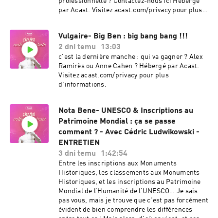
professionnelle ? Contactez-nous ici Hébergé
Ange, mais aussi sa série de sculptures « Les
par Acast. Visitez acast.com/privacy pour plus
prisonniers », ainsi que le plus méconnu Musée
d'informations.
Marino Marini et l’artiste florentin
contemporain Duccio Maria Gambi qui travaille
Vulgaire- Big Ben : big bang bang !!!
le béton.La région italienne de la Versilia, dans
2 dni temu
13:03
le nord-ouest de la Toscane, qui abrite des
c'est la dernière manche : qui va gagner ? Alex
trésors tels que les villes de Forte dei Marmi,
Ramirès ou Anne Cahen ? Hébergé par Acast.
Pietrasanta ou encore Carrare.Le film « La
Visitez acast.com/privacy pour plus
Grande Bellezza » de Paolo Sorrentino (2013).La
d'informations.
chanson « Tintarella di luna » de Mina.La
trilogie romanesque de Marlena de Blasi :
« 1000 jours à Venise » (2002), « 1000 jours en
Nota Bene- UNESCO & Inscriptions au
Toscane » (2004), et « Un palais à Orvieto »
Patrimoine Mondial : ça se passe
(2013).Conçu, réalisé et présenté par Claire
comment ? - Avec Cédric Ludwikowski -
PlantinetMontage Générique : François
ENTRETIEN
PraudMixage épisode : Alice Krief - Les belles
3 dni temu
1:42:54
fréquencesMusique : Happy Clapping Cinematic
Score / PaBlikMM / Envato ElementsCréation
Entre les inscriptions aux Monuments
visuelle : Thomas JouffritPortrait Alice Cheron :
Historiques, les classements aux Monuments
© Alex Dani Retrouvez allora sur Instagram
Historiques, et les inscriptions au Patrimoine
@allora.lepodcast ! Hébergé par Acast. Visitez
Mondial de l’Humanité de l’UNESCO… Je sais
acast.com/privacy pour plus d'informations.
pas vous, mais je trouve que c’est pas forcément
évident de bien comprendre les différences