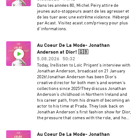
français au Patrimoine Mondial :
Pupus, il est pour quand ? Le titre d’or : « Je lui
Dans les années 80, Michel Peiry attire de
https://www.assofrance-
ai pleuré dans la bouche »Le point poésie : « En
jeunes auto-stoppeurs avant de les agresser et
patrimoinemondial.org/ - Le site des Beffrois du
chapeau melon j’ai envie de résoudre des
de les tuer avec une extrême violence. Hébergé
Patrimoine Mondial : https://beffrois.com/-
enquêtes »Le sens à deviner : « J’ai mis de côté
par Acast. Visitez acast.com/privacy pour plus
"Des beffrois et des hommes: Nord - Pas-de-
un Kub Or pour les grands soirs »La vérité
d'informations.
Calais - Picardie - Flandre - Wallonie -
puisqu’on ment : « On peut voir la qualité d’une
Zélande", Marie-Lavande Laidebeur, 2005.- "Les
décennie aux brushings et la qualité de la
beffrois du Nord de la France", Cédric
danse » La citation à méditer : « Je voudrais
Au Coeur De La Mode- Jonathan
Ludwikowski, 2015. Hébergé par Acast. Visitez
être Obama sur un paddle » Hébergé par Acast.
Anderson at Dior! 🇬🇧
acast.com/privacy pour plus d'informations.
Visitez acast.com/privacy pour plus
5.08.2026
50:32
d'informations.
Today, (re)listen to Loïc Prigent’s interview with
Jonathan Anderson, broadcast on 21 January
2026!Jonathan Anderson has been Dior’s
creative director for both men’s and women’s
collections since 2025!They discuss Jonathan
Anderson’s childhood in Northern Ireland and
his career path, from his dream of becoming an
actor to his time at Prada. They look back on
Jonathan Anderson’s first fashion show for Dior,
the pressure that comes with the role, and how
to cope with fame. Hébergé par Acast. Visitez
acast.com/privacy pour plus d'informations.
Au Coeur De La Mode- Jonathan