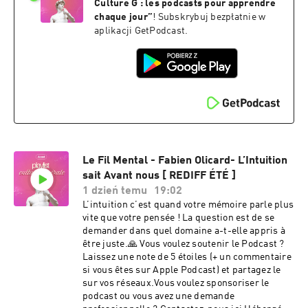
nous offre une bouffée d’inspiration solaire, à
Culture G : les podcasts pour apprendre
écouter en maillot sur la plage ou dans le train
chaque jour
”
! Subskrybuj bezpłatnie w
en direction des vacances ! Bref, un replay
aplikacji GetPodcast.
comme un second départ. Bell’ascolto !· À lire
cet été :Retrouvez son rendez-vous carte postale
« Merci l’Italie » via le compte Instagram :
@alidifirenze , ou ses newsletters
« CURIOSARE » et « BOBINE » auxquelles vous
pouvez vous abonner via son site internet :
www.alidifirenze.fr , ainsi que son livre
« L'Appel de la fugue » (Editions Leduc, 2020).·
Les inspirations italiennes d’Alice Cheron :Son
musée préféré à Florence, la Cappella dei
Le Fil Mental - Fabien Olicard- L’Intuition
Principi, la chapelle privée de la famille
sait Avant nous [ REDIFF ÉTÉ ]
Médicis, située dans la basilique San Lorenzo.
1 dzień temu
19:02
En profiter pour y découvrir (sur réservation)
L’intuition c’est quand votre mémoire parle plus
« la chambre secrète » de Michel-Ange. Et non
vite que votre pensée ! La question est de se
loin de là, l’Opificio delle Pietre Dure, un
demander dans quel domaine a-t-elle appris à
institut spécialisé dans la marqueterie de
être juste.🙏 Vous voulez soutenir le Podcast ?
pierres précieuses et semi-précieuses, unique
Laissez une note de 5 étoiles (+ un commentaire
en son genre !Ses lieux « connectés à la
si vous êtes sur Apple Podcast) et partagez le
matière » et au travail de la pierre à Florence :
sur vos réseaux.Vous voulez sponsoriser le
le Musée du Bargello, la Galerie de l'Académie
podcast ou vous avez une demande
qui accueille le célèbre « David » de Michel-