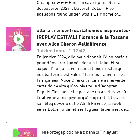
Champion➤➤➤ Pour en savoir plus :Sur la
découverte (2024) : Deborah Cole, « Five
skeletons found under Wolf’s Lair home of
Hermann Göring in Poland », The Guardian,
30 avril 2024Tom Metcalf, « What lies beneath
allora . rencontres italiennes inspirantes-
Hitler’s war lair? », National Geographic, 2024
[REPLAY ESTIVAL] Florence & la Toscane
(mis à jour 2025).Sur les fouilles d 2026Agence
presse polonaise (PAP) « Archaeologists return
avec Alice Cheron #alidifirenze
to unravel the mystery of Göring’s House in
1 dzień temu
1:17:42
Wolf’s Lair area », Heritage Daily, juillet
En janvier 2024, elle nous donnait l’élan parfait
2026 Académie polonaise des
pour démarrer l’année depuis l'Italie. Et si,
sciences Fondation Latebra Hébergé par Acast.
aujourd’hui, on s’en inspirait pour recharger
Visitez acast.com/privacy pour plus
nos batteries estivales ? La plus italienne des
d'informations.
Françaises, Alice Cheron, incarne à merveille
cette dolce vita qu’on rêve tous d’adopter.
Depuis Florence, elle partage un art de vivre à
l’italienne aussi joyeux qu’exigeant, à travers
son blog devenu culte Ali di Firenze, sa web-
série Dolce Follia, et ses fugues italiennes, des
escapades enchantées réservées aux femmes en
quête de sens, de beauté et de souffle
nouveau. Dans cet épisode, Alice nous parle de
Nie przegap odcinka z kanału
“
Playlist
reconnection, de créativité, de réinvention… Et