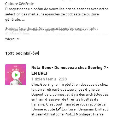
Culture Générale
Plongez dans un océan de nouvelles connaissances avec notre 
sélection des meilleurs épisodes de podcasts de culture 
générale. 
 Hébergé par Acast. Visitez 
acast.com/privacy
 pour plus 
Chaque jour, découvrez quelque chose de nouveau et 
d'informations.
d'enrichissant, que ce soit sur l’histoire, les sciences, les arts 
Więcej
ou les mystères de notre monde.  
  Que vous soyez en quête de la connaissance suprême ou que 
1535 odcinki(-ów)
vous aimiez simplement apprendre de nouvelles anecdotes pour 
briller en société, cette playlist est faite pour vous. Tous les 
épisodes sont animés par des podcasteur·ices passionné·es et 
Nota Bene- Du nouveau chez Goering ? -
talentueu·ses qui rendent chaque sujet accessible et captivant.  
EN BREF
1 dzień temu
2:28
  Suivez donc les chemins de votre curiosité et embarquez pour 
Chez Goering, enfin plutôt en dessous de chez
un voyage quotidien à travers les merveilles du monde et du 
lui, on a retrouvé quelque chose digne de
savoir humain. 
Dupont de Ligonnès, et il y a des archéologues
en train d'essayer de tirer les ficelles de
  Bonne écoute !
l'affaire. C'est tout frais et je vous raconte ça
!Bonne écoute !🖋 Écriture : Benjamin Brillaud
et Jean-Christophe Piot🎞 Montage : Pierre