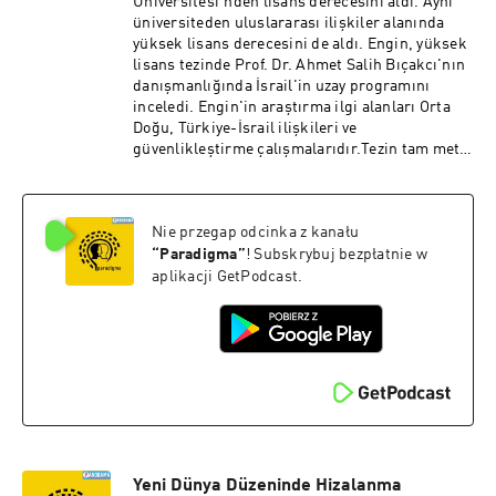
Üniversitesi’nden lisans derecesini aldı. Aynı
güvenlikleştirme, Avrupa güvenliği ve Türkiye-
üniversiteden uluslararası ilişkiler alanında
AB ilişkileri yer almaktadır. Ayrıca Geleceğe
yüksek lisans derecesini de aldı. Engin, yüksek
Yönelik Çalışmalar ile Yapay Zeka ve
lisans tezinde Prof. Dr. Ahmet Salih Bıçakcı'nın
Uluslararası İlişkiler alanlarında simülasyon
danışmanlığında İsrail'in uzay programını
destekli ders içerikleri geliştirmektedir. Dr. Veli
inceledi. Engin'in araştırma ilgi alanları Orta
Özdemir is an adjunct faculty member at Işık
Doğu, Türkiye-İsrail ilişkileri ve
University and an editor of the Marmara Journal
güvenlikleştirme çalışmalarıdır.Tezin tam metni
of European Studies (MJES). He completed his
YÖK Tez Merkezi web sayfasında açık erişim
PhD at Marmara University's Institute of
olarak yayındadır.
European Studies in 2023. He teaches courses
in Foreign Policy Analysis, Turkish Foreign
Nie przegap odcinka z kanału
Policy, Security Studies, Türkiye-EU Relations,
“
Paradigma
”
! Subskrybuj bezpłatnie w
and International Relations Theories. His
aplikacji GetPodcast.
articles have appeared in Comparative
European Politics and European Politics and
Society, and his project TRUCE was awarded the
MSCA Seal of Excellence in 2025. He is one of the
editors of the forthcoming Routledge volume
"Turbulence and Ties: Türkiye, the EU, and the
Double-Edged Sword of Security Discourses and
Populism." His research interests include the
far right, populism, securitization, European
Security, and Türkiye-EU relations. He also
Yeni Dünya Düzeninde Hizalanma