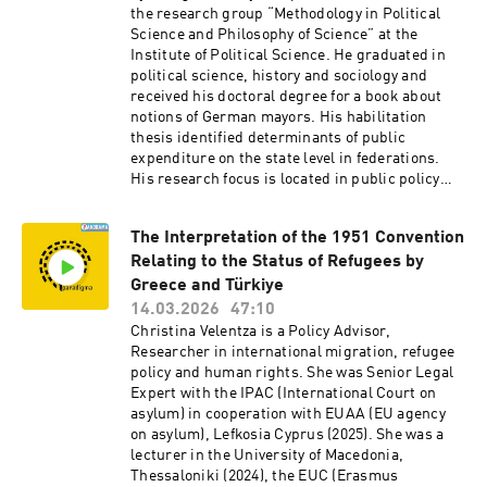
the research group “Methodology in Political
Residential Fellow. She further contributes
Science and Philosophy of Science” at the
commentary to platforms like the Washington
Institute of Political Science. He graduated in
Post, Foreign Affairs, and OpenDemocracy.
political science, history and sociology and
received his doctoral degree for a book about
notions of German mayors. His habilitation
thesis identified determinants of public
expenditure on the state level in federations.
His research focus is located in public policy
(especially housing policy) and local
politics.Etnik Dragaj completed his PhD in
The Interpretation of the 1951 Convention
October 2025 at Technical University of
Relating to the Status of Refugees by
Darmstadt in Political Science. In December
2020, he got his Master degree in Government
Greece and Türkiye
and Public Policy also at Technical Universität
14.03.2026
47:10
Darmstadt. In June 2018, he finished at
Christina Velentza is a Policy Advisor,
University Mannheim his Bachelor studies in
Researcher in international migration, refugee
Political Science as a major and Business
policy and human rights. She was Senior Legal
Administration as a minor. His research
Expert with the IPAC (International Court on
interest are Comparative Goverment especially
asylum) in cooperation with EUAA (EU agency
coalition research and local politics. He focuses
on asylum), Lefkosia Cyprus (2025). She was a
his research on Germany and Central Eastern
lecturer in the University of Macedonia,
European countries (CEE region).
Thessaloniki (2024), the EUC (Erasmus