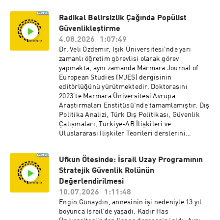
Radikal Belirsizlik Çağında Popülist
Güvenlikleştirme
4.08.2026
1:07:49
Dr. Veli Özdemir, Işık Üniversitesi'nde yarı
zamanlı öğretim görevlisi olarak görev
yapmakta, aynı zamanda Marmara Journal of
European Studies (MJES) dergisinin
editörlüğünü yürütmektedir. Doktorasını
2023'te Marmara Üniversitesi Avrupa
Araştırmaları Enstitüsü'nde tamamlamıştır. Dış
Politika Analizi, Türk Dış Politikası, Güvenlik
Çalışmaları, Türkiye-AB İlişkileri ve
Uluslararası İlişkiler Teorileri derslerini
vermektedir. Makaleleri Comparative European
Politics ve European Politics and Society
Ufkun Ötesinde: İsrail Uzay Programının
dergilerinde yayımlanmış; TRUCE projesi 2025
Stratejik Güvenlik Rolünün
yılında MSCA Seal of Excellence ödülünü
kazanmıştır. Routledge'dan yayımlanacak
Değerlendirilmesi
"Turbulence and Ties: Türkiye, the EU, and the
10.07.2026
1:11:48
Double-Edged Sword of Security Discourses and
Engin Günaydın, annesinin işi nedeniyle 13 yıl
Populism" kitabının editörlerinden biridir.
boyunca İsrail’de yaşadı. Kadir Has
Araştırma alanları arasında aşırı sağ, popülizm,