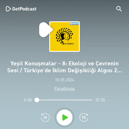
Yeşil Konuşmalar - 8: Ekoloji ve Çevrenin
Sesi / Türkiye’de İklim Değişikliği Algısı 2…
10.05.2024
Paradigma
0:00
37:35