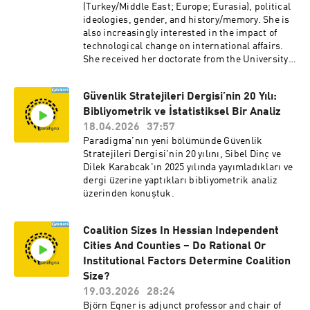
(Turkey/Middle East; Europe; Eurasia), political
ideologies, gender, and history/memory. She is
also increasingly interested in the impact of
technological change on international affairs.
She received her doctorate from the University
of Oxford and holds master’s and
undergraduate degrees from Johns Hopkins
Güvenlik Stratejileri Dergisi’nin 20 Yılı:
(SAIS) and Georgetown universities,
Bibliyometrik ve İstatistiksel Bir Analiz
respectively. She speaks five languages, has
traveled to over 80 countries, and lived in eight.
18.04.2026
37:57
Fisher-Onar is the author of Contesting
Paradigma'nın yeni bölümünde Güvenlik
Pluralism(s): Islam, Liberalism and Nationalism
Stratejileri Dergisi'nin 20 yılını, Sibel Dinç ve
in Turkey, with Cambridge University Press, and
Dilek Karabcak'ın 2025 yılında yayımladıkları ve
lead editor of the volume, Istanbul: Living With
dergi üzerine yaptıkları bibliyometrik analiz
Difference in a Global City (co-edited with Susan
üzerinden konuştuk.
C. Pearce and E. Fuat Keyman). She is also the
editor of special issues of major scholarly
journals like: the Journal of Common Market
Coalition Sizes In Hessian Independent
Studies; International Affairs, and Global
Cities And Counties – Do Rational Or
Studies Quarterly, among others. Fisher-Onar
Institutional Factors Determine Coalition
speaks often at policy fora like Brookings,
Size?
Carnegie, and the German Marshall Fund (GMF)
19.03.2026
28:24
where she has served as a Ronald Asmus
Björn Egner is adjunct professor and chair of
Fellow, Transatlantic Academy Fellow, and Non-