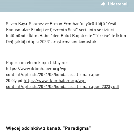
Udostępnij
Sezen Kaya-Sönmez ve Erman Ermihan'ın yürüttüğü "Yeşil 
Konuşmalar: Ekoloji ve Çevrenin Sesi" serisinin sekizinci 
bölümünde İklim Haber'den Bulut Bagatır ile "Türkiye'de İklim 
Değişikliği Algısı 2023" araştırmasını konuştuk.
Raporu incelemek için tıklayınız: 
https://www.iklimhaber.org/wp-
content/uploads/2024/03/konda-arastirma-rapor-
2023y.pdf
https://www.iklimhaber.org/wp-
content/uploads/2024/03/konda-arastirma-rapor-2023y.pdf
Więcej odcinków z kanału "Paradigma"