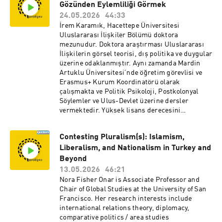
(BAGEP), 2020 yılında TÜBA tarafından verilen
Gözünden Eylemliliği Görmek
GEBİP, 2021 yılında Sakıp Sabancı Uluslararası
24.05.2026
44:33
Araştırma, 2023 yılında TÜBİTAK Teşvik ödülü
İrem Karamık, Hacettepe Üniversitesi
ve 2024 yılında Uluslararası İlişkiler Konseyi
Uluslararası İlişkiler Bölümü doktora
Genç Bilim İnsanı ödüllerine layık görülmüştür.
mezunudur. Doktora araştırması Uluslararası
Çalışmaları TÜBİTAK Ulusal Genç Lider
İlişkilerin görsel teorisi, dış politika ve duygular
Araştırmacılar Programı (2022-2025) ve Avrupa
üzerine odaklanmıştır. Aynı zamanda Mardin
Araştırma Konseyi Güçlendirme Fonu (ERC
Artuklu Üniversitesi’nde öğretim görevlisi ve
Consolidator Grant, 2026-2031) tarafından
Erasmus+ Kurum Koordinatörü olarak
desteklenen Tokdemir’in makaleleri
çalışmakta ve Politik Psikoloji, Postkolonyal
Uluslararası İlişkiler ve Siyaset Bilimi
Söylemler ve Ulus-Devlet üzerine dersler
alanlarıının prestijli dergilerinde
vermektedir. Yüksek lisans derecesini
yayınlanmıştır. Doç. Dr. Tokdemir'in devletlerin
İngiltere’deki Birmingham Üniversitesi’nden
ve silahlı örgütlerin şiddet içermeyen stratejiler
Jean Monnet bursiyeri olarak almıştır.
üzerinden mücadelesine odaklanan kitabı
Contesting Pluralism(s): Islamism,
“Battle for Allegiance Governments, Terrorist
Liberalism, and Nationalism in Turkey and
Groups, and Constituencies in Conflict” 2020’de
Beyond
University of Michigan Press tarafından
13.05.2026
46:21
basılmıştır. Doç. Dr. Tokdemir aynı zamanda
Nora Fisher Onar is Associate Professor and
İhsan Doğramacı Barış Vakfı Dış Politika ve
Chair of Global Studies at the University of San
Barış Çalışmaları Merkezi Araştırma
Francisco. Her research interests include
Direktörlüğü görevini de yürütmektedir.
international relations theory, diplomacy,
comparative politics / area studies