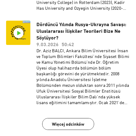
University College) in Rotterdam (2023), Kadir
Has University and Ozyegin University (2020-
2021). Previously, Christina was a 2022/2023
IPC-Mercator Fellow in Istanbul, a Research
Dördüncü Yılında Rusya-Ukrayna Savaşı:
Fellow in MiReKoç, Koç University in Istanbul
Uluslararası İlişkiler Teorileri Bize Ne
(2017-2019) and a Stavros Niarchos Fellow in
Chatham House, London (2015-2016). Christina
Söylüyor?
is an Attorney at Law (Athens Bar Association)
9.03.2026
50:42
and worked for the UNHCR, Greek Asylum
Dr. Aziz BALCI, Ankara Bilim Üniversitesi İnsan
Service, EEAS, Eurojust, ICC (International
ve Toplum Bilimleri Fakültesi’nde Siyaset Bilimi
Criminal Court) and NGOs. Christina conducted
ve Kamu Yönetimi Bölümü’nde Dr. Öğretim
field work and worked in different research
Üyesi olup halihazırda bölümün bölüm
projects on refugees, minorities and gender-
başkanlığı görevini de yürütmektedir. 2008
based violence (ELIAMEP, Oxford Refugee
yılında Anadolu Üniversitesi İşletme
Studies Center, University San Diego,
Bölümünden mezun olduktan sonra 2011 yılında
California). Christina holds her Phd in
Ufuk Üniversitesi Sosyal Bilimler Enstitüsü
international refugee law, European asylum
Uluslararası İlişkiler Bilim Dalı’nda yüksek
policy and human rights (Democritus University
lisans eğitimini tamamlamıştır. Ocak 2021’de
of Greece, IKY Scholar), MA in European Law
Selçuk Üniversitesi Sosyal Bilimler Enstitüsü
(University of Strasbourg) and her BA in Law
Uluslararası İlişkiler Bilim Dalı’nda “Kopenhag
(Democritus University of Greece). Her research
Okulu Yaklaşımları Ekseninde Bölgesel İş birliği
interests are International and European Law,
Więcej odcinków
İhtimallerinin Analizi: Türkiye-Rusya-İran
Criminal Law, International Refugee Law,
Örneği” başlıklı teziyle doktora derecesini
Internal Displacement and Human Rights,