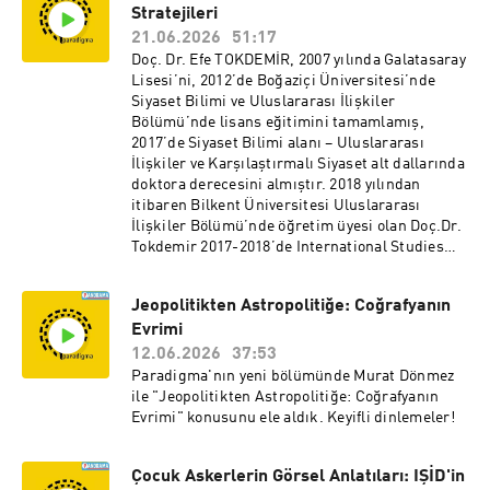
develops simulation-based course content in
Stratejileri
Future Studies and Strategic Foresight, as well
21.06.2026
51:17
as in Artificial Intelligence and International
Doç. Dr. Efe TOKDEMİR, 2007 yılında Galatasaray
Relations.Dr. Özdemir'in doktora tezine YÖK Tez
Lisesi’ni, 2012’de Boğaziçi Üniversitesi’nde
Merkezi'nden erişilebilir. Özdemir'in son çıkan
Siyaset Bilimi ve Uluslararası İlişkiler
makaleleri:https://dergipark.org.tr/en/pub/ma
Bölümü’nde lisans eğitimini tamamlamış,
rmarasbd/article/1764956https://link.springer.
2017’de Siyaset Bilimi alanı – Uluslararası
com/article/10.1057/s41295-026-00491-6
İlişkiler ve Karşılaştırmalı Siyaset alt dallarında
doktora derecesini almıştır. 2018 yılından
itibaren Bilkent Üniversitesi Uluslararası
İlişkiler Bölümü’nde öğretim üyesi olan Doç.Dr.
Tokdemir 2017-2018’de International Studies
Association Bursiyeri olarak Ohio State
University Mershon Center for International
Jeopolitikten Astropolitiğe: Coğrafyanın
Security Studies’de doktora sonrası
Evrimi
araştırmacı, 2024-2025’te University of
Chicago’da ziyaretçi araştırmacı olarak
12.06.2026
37:53
bulunmuştur. Doç. Dr. Efe Tokdemir’in mevcut
Paradigma'nın yeni bölümünde Murat Dönmez
çalışmaları çatışma süreçleri, dış politika ve
ile "Jeopolitikten Astropolitiğe: Coğrafyanın
kamuoyu, yumuşak güç ve kamu diplomasisi, iç
Evrimi" konusunu ele aldık. Keyifli dinlemeler!
siyaset ve uluslararası güvenlik ilişkisi konuları
üzerinedir. Tokdemir 2019 yılında Bilim
Akademisi tarafından verilen Genç Bilim İnsanı
Çocuk Askerlerin Görsel Anlatıları: IŞİD'in