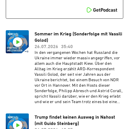
Folgen von "Streitkräfte und
dieses wichtigen Seeweges verkündet hatten.
Strategien"https://www.ndr.de/nachrichten/inf
Sollte das Rote Meer tatsächlich nicht mehr
o/podcast2998.htmlPodcast-Tipp: Machtfragen
passierbar sein, hätte das weitere
- Das sicherheitspolitische
schwerwiegende Folgen für die
Updatehttps://www.ndr.de/nachrichten/info/po
Weltwirtschaft.Im Schwerpunkt dieser Ausgabe
dcast5342.html
beschäftigt sich Achim Gutzeit mit
weitreichenden Waffensystemen, mit
Sommer im Krieg (Sonderfolge mit Vassili
ballistischen Raketen, Marschflugkörpern und
Golod)
Drohnen. Achim erklärt unter anderem, ob mit
26.07.2026
35:40
dem von der Bundesregierung geplanten Kauf
In den vergangenen Wochen hat Russland die
von US-Mittelstreckenwaffen des Typs
Ukraine immer wieder massiv angegriffen, vor
Tomahawk die vielzitierte Abschreckungslücke
allem auch die Hauptstadt Kiew. Über den
der Europäer geschlossen wird und wie es um
Alltag im Krieg erzählt ARD-Korrespondent
das am Rande eines NATO-Gipfels 2024
Vassili Golod, der seit vier Jahren aus der
beschlossene europäische Rüstungsprojekt
Ukraine berichtet, bei einem Besuch von NDR
Elsa bestellt ist. Er geht der Frage nach, wie
vor Ort in Hannover. Mit den Hosts dieser
europäische Staaten die Ukraine unterstützen,
Sonderfolge, Philipp Abresch und Astrid Corall,
wie sich das von Russland angegriffene Land
spricht Vassili darüber, wie er den Krieg erlebt
mit Drohnen verteidigt und wie weit die
und wie er und sein Team trotz eines bei einem
Bundeswehr beim Thema Drohnenentwicklung
Angriff schwer beschädigten Studios derzeit
ist.Weitere Informationen:Zum Schwerpunkt
arbeiten, wie die Menschen in der Ukraine auf
weitreichende
Trump findet keinen Ausweg in Nahost
den Krieg schauen und wieviel Unterstützung
Waffensysteme:https://www.bmvg.de/de/aktuel
(mit Guido Steinberg)
Präsident Selenskyj noch hat. Lob und Kritik,
les/deutsch-norwegischer-