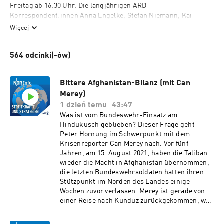
Freitag ab 16.30 Uhr. Die langjährigen ARD-
Korrespondent:innen Anna Engelke, Stefan Niemann, Kai 
Küstner und Astrid Corall sprechen mit sicherheitspolitischen 
Więcej
Expert:innen über die neue Weltordnung und Europas Antwort 
auf die Machtinteressen der USA, Russlands und Chinas. 
564 odcinki(-ów)
Fragen und Anregungen zum sicherheitspolitischen Podcast: 
streitkraefte[at]ndr.de Weitere Interviews und Hintergründe: 
https://www.ndr.de/nachrichten/info/sendungen/streitkraefte_
Bittere Afghanistan-Bilanz (mit Can
und_strategien/index.html
Merey)
1 dzień temu
43:47
Was ist vom Bundeswehr-Einsatz am
Hindukusch geblieben? Dieser Frage geht
Peter Hornung im Schwerpunkt mit dem
Krisenreporter Can Merey nach. Vor fünf
Jahren, am 15. August 2021, haben die Taliban
wieder die Macht in Afghanistan übernommen,
die letzten Bundeswehrsoldaten hatten ihren
Stützpunkt im Norden des Landes einige
Wochen zuvor verlassen. Merey ist gerade von
einer Reise nach Kunduz zurückgekommen, wo
es über Jahre ein deutsches Feldlager gab. Er
schildert seine Eindrücke aus einer Gegend, in