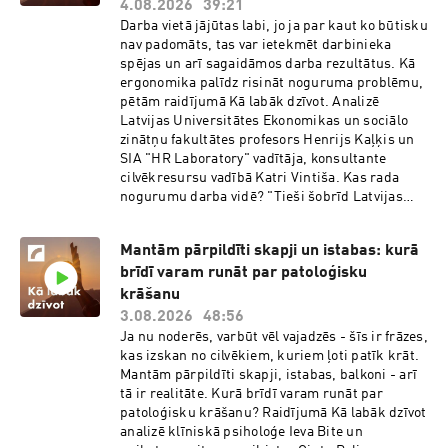
starojums ļoti negatīvi ietekmē dažādus
4.08.2026
39:21
materiālus," norāda Liene Visendorfa. "Ja ir
Darba vietā jājūtas labi, jo ja par kaut ko būtisku
kaut kādas izvēles iespējas, ir jāskatās, vai tā ir
nav padomāts, tas var ietekmēt darbinieka
ārsiena vai starpsiena. Ieteicamākas vienmēr ir
spējas un arī sagaidāmos darba rezultātus. Kā
starpsienas, jo ārsienām mēdz būt dažāda
ergonomika palīdz risināt noguruma problēmu,
izolācija arī no ārpuses. Mūsu klimatā ziemā
pētām raidījumā Kā labāk dzīvot. Analizē
nākošais aukstums un mitrums ietekmē
Latvijas Universitātes Ekonomikas un sociālo
materiālus, tie reaģē. Ja ir telpas, kurās gribas
zinātņu fakultātes profesors Henrijs Kaļķis un
uzglabāt lielu apjomu ar objektiem, vēlams, lai
SIA "HR Laboratory" vadītāja, konsultante
tās nebūtu tādas, kur ir kāds potenciāls
cilvēkresursu vadībā Katri Vintiša. Kas rada
apdraudējums, teiksim, mitri pagrabi vai sausi,
nogurumu darba vidē? "Tieši šobrīd Latvijas
pārkarsuši bēniņi." "Es braukāju ekskursijās
Universitātē veicam aktuālu pētījumu, kas ir
pa Latviju un redzu daudzus muižiņas labākā un
Latvijas Zinātnes padomes projekts, kur pētām
sliktākā stāvoklī, izrotātas ar dažādiem mākslas
Mantām pārpildīti skapji un istabas: kurā
nogurumu nevis kā vienu skaitli, bet tieši kā
darbiem. Principā es teiktu, ka stāvoklis nav
brīdī varam runāt par patoloģisku
fizisku, kognitīvu un arī emocionālu un
slikts, ja tik tālu jau esam tikuši ar pašu būvi,"
psihosociālu procesu," norāda Henrijs Kaļķis.
krāšanu
vērtē Gunita Čakare. "Mākslas darbiem vispār
Pētījuma ietvaros zinātnieki cenšas saprast,
3.08.2026
48:56
patīk kaut arī ne ideāli apstākļi, bet lai tie būtu
kuri ir agrīnie signāli, pirms nogurums
Ja nu noderēs, varbūt vēl vajadzēs - šīs ir frāzes,
vienmērīgi, lai nebūtu kontrasti, ka
pārvēršas kādās sāpēs, darba kļūdās. "Ir vairāki
kas izskan no cilvēkiem, kuriem ļoti patīk krāt.
temperatūras mainās, mitrums mainās. Tāpēc
praktiskie piemēri darba vidē, kur mēs redzam,
Mantām pārpildīti skapji, istabas, balkoni - arī
arī saulē nevajag turēt, josaulīte te ir, te nav, te
ka, pieņemsim, ka darbinieks ir noguris, un tur
tā ir realitāte. Kurā brīdī varam runāt par
aiziet, ir pusdienas laika saule, ir rīta saule. Ir
ir ļoti daudzi faktori. Varbūt ir darba saturs viņu
patoloģisku krāšanu? Raidījumā Kā labāk dzīvot
jābūt kaut kādai optimālai atmosfērai, un glezna
ir nogurdinājis, plus vēl, iespējams, arī kaut
analizē klīniskā psiholoģe Ieva Bite un
pierod pie tās." Svarīgs ir arī tīrības jautājums.
kāda privātā dzīve mājās, jo mums jau