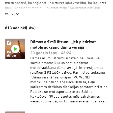
mūsu sadzīvi, kā saglabāt un uzturēt labu veselību, kā izaudzēt 
puķi, kā salabot mašīnu, iekārtot māju? Kā uzzināt par visu 
jaunāko dažādās nozarēs, kas ietekmē vai var ietekmēt mūsu 
Więcej
dzīves kvalitāti?

813 odcinki(-ów)
Mums jādzīvo labāk tagad, jo šis ir mūsu laiks. Un šeit, jo šī ir 
īstā vieta!
Dāmas arī mīl ātrumu, jeb piedzīvot
motobraukšanu dāmu versijā
20 godzin temu
48:24
Dāmas arī mīl ātrumu un izaicinājumus. Kā
savaldīt motociklu un spēt piedzīvot
motobraukšanu dāmu versijā, interesējamies
raidījumā Kā labāk dzīvot. Par motobraukšanu
"dāmu versijā" sarunājas "MC WENDI"
motokluba dalībniece Dace Brakša, Ceļu
satiksmes drošības direkcijas pārstāve Kristīne
Rostoka un motosporta trenere Sabīne
Koklačova. "Klubu saietos mēs satiekamies
vienādi domājoši, un tur nav nevienam par skaļu
motocikls vai pa traku dedzināta riepa vai
rūcināts. Tas, kas kaitina un "besī ārā" tos