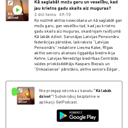
Kā saglabāt možu garu un veselību, kad
cilvēkus, kuri stāv ļoti tālu no motocikliem. Mēs
jau krietns gadu skaits aiz muguras?
no tās riepu svilināšanas, no tās degošās
gumijas smakas uzlādējamies. Mums tas patīk.
2 dni temu
49:10
Mums ir skaļākā motocikla izpūtēja skaņas
Ko nozīmē aktīva novecošana un kā saglabāt gan
konkursi un visdažādākās lietas, ko mēs tur
možu garu, gan veselību tad, kad jau krietns
darām. Un tas ir forši," raidījumā bilst Dace
gadu skaits aiz muguras, skaidrojam raidījumā
Brakša. "Pēdējos gados mani novērojumi
Kā labāk dzīvot. Sarunājas Latvijas Pensionāru
eksāmenos - gan motoeksāmenos, gan
federācijas pārstāve, laikraksta "Latvijas
automašīnu - ir tādi, ka tolerance Latvijas
Pensionārs" redaktore Liesma Kalve, Rīgas
autobraucēju vidū viennozīmīgi ir uzlabojusies
aktīvo senioru alianses ilggadēja biedre Aija
un sadarbības spējas savstarpējās ir diezgan
Kehre, Latvijas Neredzīgo biedrības Centrālās
augstā līmenī, neskatoties uz šiem sliktajiem
valdes priekšsēdētājs Kaspars Biezais un
rādītājiem negadījumu statistikā," bilst
"Onkoalianse" pārstāvis, aktīvs seniors Edgars
Kristīne Rostoka. Viņa arī iesaka izvēlēties
Āboliņš.
košus elementus ekipējumā, lai motobraucēji
būtu labāk pamanāmi. "Es ieteiktu izvēlēties
košus elementus, spilgtas krāsas elementus
Nie przegap odcinka z kanału
“
Kā labāk
savā ekipējumā," mudina Kristīne Rostoka.
dzīvot
”
! Subskrybuj bezpłatnie w
"Pētījumi pierāda, ka autovadītāji motociklus
aplikacji GetPodcast.
neredz, neierauga. Jāsaprot, ka motociklists ir
mazs, un autovadītājs ir pieradis meklēt
spoguļos līdzīga izmēra objektus, tātad
automašīnas. Un tad, kad tas mazais