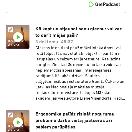
motociklists tuvojas, tad ir svarīgi, lai viņš būtu
pamanāms. Un kā mēs to varam nodrošināt? Ar
kādu spilgtu elementu ekipējumā." 'Tās bailes
nemainīsies, nepazudīs. Es ļoti spilgti atceros
sevi, kad es biju tikko nokārtojis tiesības. Man
ir motocikls, man ir jābrauc uz ielas vienai pašai
Kā kopt un atjaunot senu gleznu: vai var
pa vienu no aktīvākajām ielām Rīgā, man trīc
to darīt mājās paši?
kāja. Man jāpārslēdz ātrums, man trīc kājas,
3 dni temu
48:37
rokas, man jābrauc ārā. Tāds ir visiem sākums,
Gleznas ir ne tikai pauž mākslinieka domu vai
bet tas ir jāpārvar," vērtē Sabīne Koklačova. "Tā
rotā telpu, tās nav statiski objekti - par tām ir
ir braukšanas vaina, jo vairāk brauksi, jo vairāk
jārūpējas un reizēm arī jārestaurē. Kas jāzina
pieradīsi pie satiksmes, it sevišķi Rīgā. Rīgas
par gleznām, lai tās neciestu no laika zoba vai
braucējiem tas ir izaicinājums sākumā. Tik
nepiemērotas apiešanās, interesējamies
daudz situāciju bīstamu kā Rīgā, izbraukājot
raidījumā Kā labāk dzīvot. Skaidro
visu Eiropu, man joprojām nekur citur nav bijis.
stājglezniecības restauratore Gunita Čakare un
Visu laiku ir jādomā līdzi. Bet bailēm ir jābūt un
Latvijas Nacionālajā mākslas muzeja
tas ir labi. Jābūt bišķiņ pietātei pret
restauratore-meistare, Latvijas Mākslas
motocikliem."
akadēmijas vieslektore Liene Visendorfa. Kādi
nebūtu piemēroti apstākļi mākslas darbu,
konkrēti gleznu izvietošanai telpās?
Ergonomika palīdz risināt noguruma
"Svarīgākais, ja runājam par glezniecību, mājās
problēmu darba vietā; jāatceras arī
glezniecības darbus nevajadzētu likt vietā, kur
tos tieši apspīd saule, jo ultravioletais
pašiem parūpēties