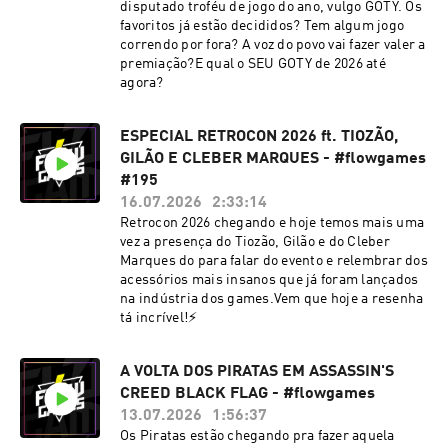
disputado troféu de jogo do ano, vulgo GOTY. Os
favoritos já estão decididos? Tem algum jogo
correndo por fora? A voz do povo vai fazer valer a
premiação?E qual o SEU GOTY de 2026 até
agora?
ESPECIAL RETROCON 2026 ft. TIOZÃO,
GILÃO E CLEBER MARQUES - #flowgames
#195
16.07.2026
2:33:14
Retrocon 2026 chegando e hoje temos mais uma
vez a presença do Tiozão, Gilão e do Cleber
Marques do para falar do evento e relembrar dos
acessórios mais insanos que já foram lançados
na indústria dos games.Vem que hoje a resenha
tá incrível!⚡
A VOLTA DOS PIRATAS EM ASSASSIN'S
CREED BLACK FLAG - #flowgames
13.07.2026
1:56:37
Os Piratas estão chegando pra fazer aquela