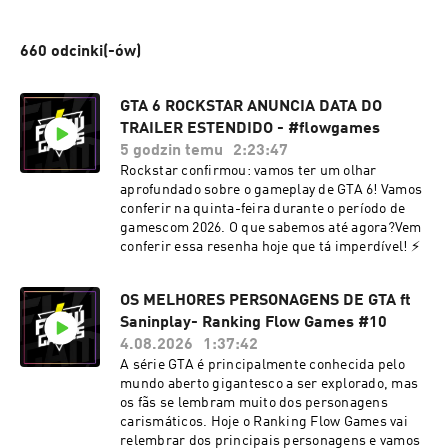
660 odcinki(-ów)
GTA 6 ROCKSTAR ANUNCIA DATA DO
TRAILER ESTENDIDO - #flowgames
5 godzin temu
2:23:47
Rockstar confirmou: vamos ter um olhar
aprofundado sobre o gameplay de GTA 6! Vamos
conferir na quinta-feira durante o período de
gamescom 2026. O que sabemos até agora?Vem
conferir essa resenha hoje que tá imperdível! ⚡
OS MELHORES PERSONAGENS DE GTA ft
Saninplay- Ranking Flow Games #10
4.08.2026
1:37:42
A série GTA é principalmente conhecida pelo
mundo aberto gigantesco a ser explorado, mas
os fãs se lembram muito dos personagens
carismáticos. Hoje o Ranking Flow Games vai
relembrar dos principais personagens e vamos