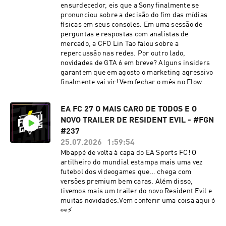
ensurdecedor, eis que a Sony finalmente se
pronunciou sobre a decisão do fim das mídias
físicas em seus consoles. Em uma sessão de
perguntas e respostas com analistas de
mercado, a CFO Lin Tao falou sobre a
repercussão nas redes. Por outro lado,
novidades de GTA 6 em breve? Alguns insiders
garantem que em agosto o marketing agressivo
finalmente vai vir! Vem fechar o mês no Flow
Games News de hoje! ⚡
EA FC 27 O MAIS CARO DE TODOS E O
NOVO TRAILER DE RESIDENT EVIL - #FGN
#237
25.07.2026
1:59:54
Mbappé de volta à capa do EA Sports FC! O
artilheiro do mundial estampa mais uma vez
futebol dos videogames que… chega com
versões premium bem caras. Além disso,
tivemos mais um trailer do novo Resident Evil e
muitas novidades.Vem conferir uma coisa aqui ó
👀⚡