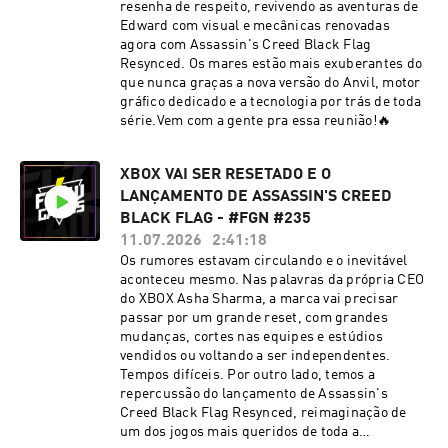
resenha de respeito, revivendo as aventuras de
Edward com visual e mecânicas renovadas
agora com Assassin's Creed Black Flag
Resynced. Os mares estão mais exuberantes do
que nunca graças a nova versão do Anvil, motor
gráfico dedicado e a tecnologia por trás de toda
série.Vem com a gente pra essa reunião!🔥
XBOX VAI SER RESETADO E O
LANÇAMENTO DE ASSASSIN'S CREED
BLACK FLAG - #FGN #235
11.07.2026
2:41:18
Os rumores estavam circulando e o inevitável
aconteceu mesmo. Nas palavras da própria CEO
do XBOX Asha Sharma, a marca vai precisar
passar por um grande reset, com grandes
mudanças, cortes nas equipes e estúdios
vendidos ou voltando a ser independentes.
Tempos difíceis. Por outro lado, temos a
repercussão do lançamento de Assassin's
Creed Black Flag Resynced, reimaginação de
um dos jogos mais queridos de toda a