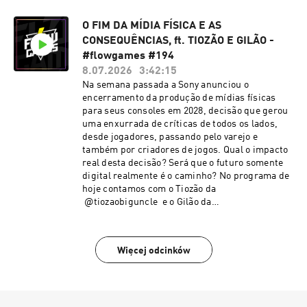
franquia.Se liga nas novidades e na resenha do
Flow Games News de hoje!🔥⚡
O FIM DA MÍDIA FÍSICA E AS
CONSEQUÊNCIAS, ft. TIOZÃO E GILÃO -
#flowgames #194
8.07.2026
3:42:15
Na semana passada a Sony anunciou o
encerramento da produção de mídias físicas
para seus consoles em 2028, decisão que gerou
uma enxurrada de críticas de todos os lados,
desde jogadores, passando pelo varejo e
também por criadores de jogos. Qual o impacto
real desta decisão? Será que o futuro somente
digital realmente é o caminho? No programa de
hoje contamos com o Tiozão da
@tiozaobiguncle e o Gilão da
@GamesQuePariu para discutir as
consequências deste futuro ainda tão
incerto.Vem que hoje a resenha tá incrível!⚡
Więcej odcinków