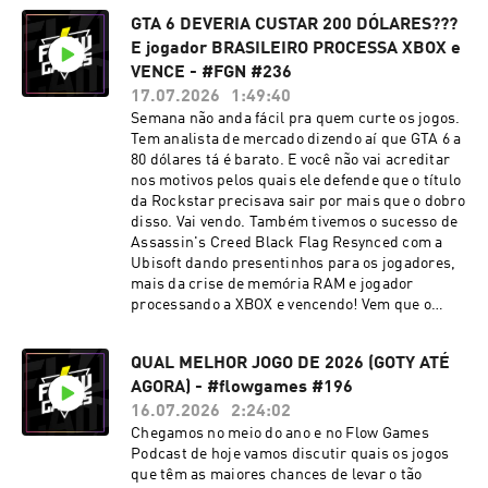
GTA 6 DEVERIA CUSTAR 200 DÓLARES???
E jogador BRASILEIRO PROCESSA XBOX e
VENCE - #FGN #236
17.07.2026
1:49:40
Semana não anda fácil pra quem curte os jogos.
Tem analista de mercado dizendo aí que GTA 6 a
80 dólares tá é barato. E você não vai acreditar
nos motivos pelos quais ele defende que o título
da Rockstar precisava sair por mais que o dobro
disso. Vai vendo. Também tivemos o sucesso de
Assassin's Creed Black Flag Resynced com a
Ubisoft dando presentinhos para os jogadores,
mais da crise de memória RAM e jogador
processando a XBOX e vencendo! Vem que o
Flow Games News de hoje tá 🔥⚡
QUAL MELHOR JOGO DE 2026 (GOTY ATÉ
AGORA) - #flowgames #196
16.07.2026
2:24:02
Chegamos no meio do ano e no Flow Games
Podcast de hoje vamos discutir quais os jogos
que têm as maiores chances de levar o tão