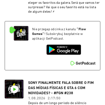
eleger os favoritos da galera.Será que vamos ter
surpresas? Vai que o seu favorito está na lista
de algum deles! ⚡
Nie przegap odcinka z kanału
“
Flow
Games
”
! Subskrybuj bezpłatnie w
aplikacji GetPodcast.
SONY FINALMENTE FALA SOBRE O FIM
DAS MÍDIAS FÍSICAS E GTA 6 COM
NOVIDADES? - #FGN #238
1.08.2026
2:17:50
Depois de um longo período de silêncio