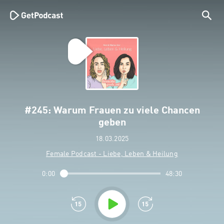
#245: Warum Frauen zu viele Chancen
geben
18.03.2025
Female Podcast - Liebe, Leben & Heilung
0:00
48:30