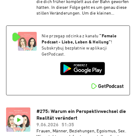
die dich früher komplett aus der Bahn geworfen
hätten. In dieser Folge geht es um genau diese
stillen Veränderungen. Um die kleinen
Momente, in denen du erkennst, dass du nicht
mehr dieselbe bist. Und darum, warum sich
Wachstum manchmal eher wie Distanz,
Nie przegap odcinka z kanału
“
Female
Verwirrung oder sogar Verlust anfühlt, obwohl
es eigentlich genau das Gegenteil ist.
Podcast - Liebe, Leben & Heilung
”
!
Subskrybuj bezpłatnie w aplikacji
GetPodcast.
#275: Warum ein Perspektivwechsel die
Realität verändert
9.06.2026
51:35
Frauen, Männer, Beziehungen, Egoismus, Sex.