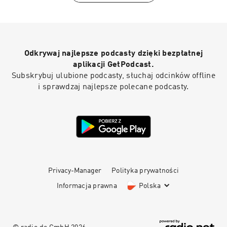
anders. Über Beziehungen, in denen man reden
kann. Über Verbindung, die nicht wehtut. Und
darüber, wie wir lernen, das Gute nicht sofort
anzuzweifeln, sondern es wirklich anzunehmen.
Odkrywaj najlepsze podcasty dzięki bezpłatnej
aplikacji GetPodcast.
Subskrybuj ulubione podcasty, słuchaj odcinków offline
i sprawdzaj najlepsze polecane podcasty.
Privacy-Manager
Polityka prywatności
Informacja prawna
Polska