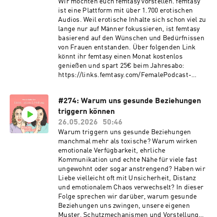
Wir möchten euch femtasy vorstellen. femtasy
ist eine Plattform mit über 1.700 erotischen
Audios. Weil erotische Inhalte sich schon viel zu
lange nur auf Männer fokussieren, ist femtasy
basierend auf den Wünschen und Bedürfnissen
von Frauen entstanden. Über folgenden Link
könnt ihr femtasy einen Monat kostenlos
genießen und spart 25€ beim Jahresabo:
https://links.femtasy.com/FemalePodcast-
09062026 (Code: FEMALE) Jeder spricht
darüber, seine Traumata zu heilen, bewusster
#274: Warum uns gesunde Beziehungen
zu werden und an sich zu arbeiten. Aber was
triggern können
passiert, wenn man plötzlich Dinge sieht, die
man vorher nicht gesehen hat? Wenn man
26.05.2026
50:46
Verhaltensweisen, Beziehungen oder
Warum triggern uns gesunde Beziehungen
Lebensmodelle nicht mehr einfach akzeptieren
manchmal mehr als toxische? Warum wirken
kann? Kann Heilung uns manchmal sogar
emotionale Verfügbarkeit, ehrliche
unzufriedener machen, weil wir erkennen, dass
Kommunikation und echte Nähe für viele fast
das Leben, das wir führen, gar nicht mehr zu
ungewohnt oder sogar anstrengend? Haben wir
uns passt?
Liebe vielleicht oft mit Unsicherheit, Distanz
und emotionalem Chaos verwechselt? In dieser
Folge sprechen wir darüber, warum gesunde
Beziehungen uns zwingen, unsere eigenen
Muster, Schutzmechanismen und Vorstellungen