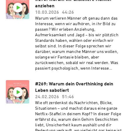
anziehen
10.03.2026
44:26
Warum verlieren Männer oft genau dann das
Interesse, wenn wir aufhören, in ihr Bild zu
passen? Wir erleben Anziehung,
Aufmerksamkeit und Jagd – bis wir plötzlich
Standards haben, wählen oder einfach wir
selbst sind. In dieser Folge sprechen wir
darüber, warum manche Männer uns wollen,
solange wir Fantasie bleiben, aber
zurückweichen, sobald wir real werden. Was
passiert psychologisch, wenn Interesse
plötzlich in Distanz umschlägt? Warum wirkt
Selbstbewusstsein für manche anziehend – und
#269: Warum dein Overthinking dein
gleichzeitig bedrohlich? Und was sagt es über
Leben sabotiert
uns aus, wenn sich dieses Muster wiederholt?
24.02.2026
51:46
Wie oft zerdenkst du Nachrichten, Blicke,
Situationen – und machst daraus eine ganze
Netflix-Staffel in deinem Kopf? In dieser Folge
erfährst du, warum dein Gehirn Geschichten
liebt, Unsicherheit kaum aushält und dir
Bedeutung verkauft, wo vielleicht gar keine ist.