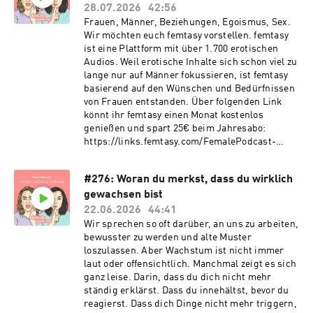
28.07.2026
42:56
Frauen, Männer, Beziehungen, Egoismus, Sex.
Wir möchten euch femtasy vorstellen. femtasy
ist eine Plattform mit über 1.700 erotischen
Audios. Weil erotische Inhalte sich schon viel zu
lange nur auf Männer fokussieren, ist femtasy
basierend auf den Wünschen und Bedürfnissen
von Frauen entstanden. Über folgenden Link
könnt ihr femtasy einen Monat kostenlos
genießen und spart 25€ beim Jahresabo:
https://links.femtasy.com/FemalePodcast-
21072026 (Code: FEMALE) Manchmal läuft
einfach nichts nach Plan. Der Job, die
#276: Woran du merkst, dass du wirklich
Beziehung, das Leben und man weiß nicht mal
gewachsen bist
genau, wo man anfangen soll, das zu sortieren.
In dieser Folge reden wir über genau dieses
22.06.2026
44:41
Gefühl. Nicht mit Ratschlägen die klingen als
Wir sprechen so oft darüber, an uns zu arbeiten,
kämen sie aus einem Self-Help-Buch, und ohne
bewusster zu werden und alte Muster
das typische „alles passiert aus einem Grund”.
loszulassen. Aber Wachstum ist nicht immer
Sondern ehrlich. Über Schmerz der da sein darf,
laut oder offensichtlich. Manchmal zeigt es sich
über gut gemeinte Sätze die eigentlich wehtun,
ganz leise. Darin, dass du dich nicht mehr
und darüber was wirklich hilft wenn man
ständig erklärst. Dass du innehältst, bevor du
gerade einfach durch muss.
reagierst. Dass dich Dinge nicht mehr triggern,