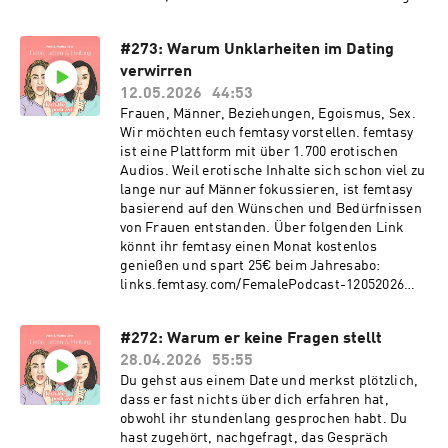
von Liebe zu hinterfragen.
#273: Warum Unklarheiten im Dating
verwirren
12.05.2026
44:53
Frauen, Männer, Beziehungen, Egoismus, Sex.
Wir möchten euch femtasy vorstellen. femtasy
ist eine Plattform mit über 1.700 erotischen
Audios. Weil erotische Inhalte sich schon viel zu
lange nur auf Männer fokussieren, ist femtasy
basierend auf den Wünschen und Bedürfnissen
von Frauen entstanden. Über folgenden Link
könnt ihr femtasy einen Monat kostenlos
genießen und spart 25€ beim Jahresabo:
links.femtasy.com/FemalePodcast-12052026
(Code: FEMALE) Wir wollen Männer daten, wir
wollen Verbindungen aufbauen, wir wollen
#272: Warum er keine Fragen stellt
Liebe und nachhaltige Beziehungen. Leider
28.04.2026
55:55
müssen wir immer wieder feststellen, dass uns
Männer begegnen, die die Kunst des Abturns
Du gehst aus einem Date und merkst plötzlich,
beherrschen wie ein Pro. Immer wieder
dass er fast nichts über dich erfahren hat,
schaffen sie Kommunikation nicht,
obwohl ihr stundenlang gesprochen habt. Du
Verhaltensweisen sind widersprüchlich und
hast zugehört, nachgefragt, das Gespräch