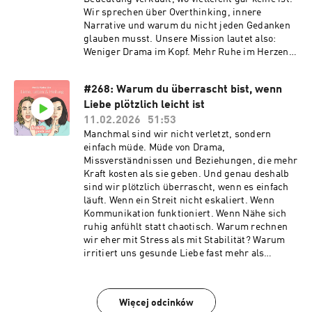
Wir sprechen über Overthinking, innere
Narrative und warum du nicht jeden Gedanken
glauben musst. Unsere Mission lautet also:
Weniger Drama im Kopf. Mehr Ruhe im Herzen.
Und vielleicht die befreiende Erkenntnis: It ain’t
that deep.
#268: Warum du überrascht bist, wenn
Liebe plötzlich leicht ist
11.02.2026
51:53
Manchmal sind wir nicht verletzt, sondern
einfach müde. Müde von Drama,
Missverständnissen und Beziehungen, die mehr
Kraft kosten als sie geben. Und genau deshalb
sind wir plötzlich überrascht, wenn es einfach
läuft. Wenn ein Streit nicht eskaliert. Wenn
Kommunikation funktioniert. Wenn Nähe sich
ruhig anfühlt statt chaotisch. Warum rechnen
wir eher mit Stress als mit Stabilität? Warum
irritiert uns gesunde Liebe fast mehr als
toxische? In dieser Folge sprechen wir über
Dating-Müdigkeit, über das Abgebrühtsein
nach zu vielen Erfahrungen und über die
Więcej odcinków
Momente, in denen wir merken: Es geht auch