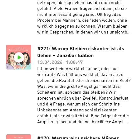
Worte werden nicht in Taten umgesetzt. In
getragen, aber gesehen hast du dich nicht
dieser Folge wollen wir über unsere Emotionen
gefühlt. Viele Frauen fragen sich dann, ob sie
sprechen und wie wir sie kontrollieren.
nicht interessant genug sind. Oft liegt das
Problem bei Männern, die reden wollen, ohne
wirklich begegnen zu können. Warum bleiben
wir in Gesprächen, in denen wir uns unsichtbar
fühlen? Woran erkennt man früh, ob ein Mann
einen kennenlernen will, oder nur selbst im
#271: Warum Bleiben riskanter ist als
Mittelpunkt stehen möchte? Und warum stehen
Gehen – Zanzibar Edition
wir nicht einfach auf und verlassen das Date?
13.04.2026
1:08:47
Ist unser Leben wirklich sicher, oder nur
vertraut? Was hält uns wirklich davon ab zu
gehen: die Realität oder die Szenarien im Kopf?
Was, wenn die größte Angst gar nicht das
Scheitern ist, sondern das bleiben? Wir
sprechen ehrlich über Zweifel, Kontrollverlust
und die Frage, warum sich der Schritt ins
Unbekannte am Anfang so viel riskanter
anfühlt, als er wirklich ist. Eine Folge über die
Angst zu gehen und die noch größere Angst
zurück zu kommen.
#270: Warum wir unsichere Männer