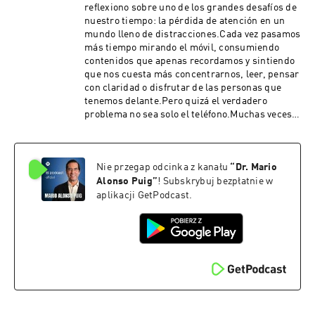
WEB Y REDES SOCIALES OFICIALES:🌐⁠⁠⁠Página
reflexiono sobre uno de los grandes desafíos de
Web⁠⁠⁠📷⁠⁠⁠Instagram⁠⁠⁠⁠⁠⁠▶️⁠⁠⁠Youtube⁠⁠⁠📲⁠⁠⁠Facebook⁠⁠⁠⁠⁠⁠💼⁠Linke
nuestro tiempo: la pérdida de atención en un
dIn⁠𝕏 ⁠Twitter
mundo lleno de distracciones.Cada vez pasamos
más tiempo mirando el móvil, consumiendo
contenidos que apenas recordamos y sintiendo
que nos cuesta más concentrarnos, leer, pensar
con claridad o disfrutar de las personas que
tenemos delante.Pero quizá el verdadero
problema no sea solo el teléfono.Muchas veces
buscamos la distracción para no mirar hacia
dentro, para escapar del desasosiego, de la falta
de rumbo o de aquello que no queremos
Nie przegap odcinka z kanału
“
Dr. Mario
escuchar en nuestro interior.A lo largo de esta
conversación hablamos sobre la adicción al
Alonso Puig
”
! Subskrybuj bezpłatnie w
móvil, el impacto de las redes sociales en
aplikacji GetPodcast.
nuestro cerebro, cómo la distracción afecta a
nuestras relaciones y qué podemos hacer para
recuperar el control de nuestra
atención.Porque recuperar tu atención es
recuperar tu vida.💙 Si quieres aprender a
conectar con un estado interior de mayor calma
y presencia, te invito a realizar gratuitamente
mi Meditación del Corazón¡Suscríbete!MÁS