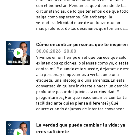
feliz?Con frecuencia confundimos la felicidad
quieres aprender a conectar con tu corazón y
con el bienestar. Pensamos que depende de las
cultivar un estado interior de mayor serenidad y
circunstancias, de lo que tenemos o de que todo
paz, te invito a realizar gratuitamente mi
salga como esperamos. Sin embargo, la
Meditación del Corazón¡Suscríbete!MÁS
verdadera felicidad nace de un lugar mucho
INFORMACIÓN Y RECURSOS ÚTILES: 📖
más profundo: de las decisiones que tomamos
⁠Libros⁠🎧 ⁠Accede a mi audionewsletter gratis⁠🎟️⁠
cada día.A lo largo de esta conversación
⁠Entradas a la nueva conferencia 2026⁠PÁGINA
hablamos sobre la importancia de cómo
WEB Y REDES SOCIALES OFICIALES:🌐⁠⁠⁠Página
Cómo encontrar personas que te inspiren
empezamos y terminamos el día, el impacto que
Web⁠⁠⁠📷⁠⁠⁠Instagram⁠⁠⁠⁠⁠⁠▶️⁠⁠⁠Youtube⁠⁠⁠📲⁠⁠⁠Facebook⁠⁠⁠⁠⁠⁠💼⁠Linke
30.06.2026
20:00
tienen nuestras emociones en la salud, la
dIn⁠𝕏 ⁠Twitter
diferencia entre aceptación y resignación y por
Vivimos en un tiempo en el que parece que solo
qué nuestro pasado no tiene por qué determinar
existen dos opciones: o piensas como yo, o estás
nuestro futuro.También comparto una idea que
contra mí. Y cuando esto sucede, dejamos de ver
considero esencial:Allí donde ponemos nuestra
a la persona y empezamos a verla como una
atención, acaba dirigiéndose nuestra vida.Ojalá
etiqueta, una ideología o una amenaza.En esta
este vídeo te ayude a mirar tu realidad desde
conversación quiero invitarte a hacer un cambio
una perspectiva diferente y a descubrir que,
profundo: pasar del juicio a la curiosidad. Y
incluso en medio de las dificultades, siempre
preguntarnos¿Por qué reaccionamos con tanta
existe un espacio para elegir cómo responder.💙
facilidad ante quien piensa diferente?¿Qué
Si quieres entrenar tu corazón para vivir con
ocurre cuando dejamos de intentar convencer y
más serenidad, gratitud y bienestar, te invito a
empezamos a comprender?¿Es posible
realizar gratuitamente mi Meditación del
construir puentes incluso entre personas con
La verdad que puede cambiar tu vida: ya
Corazón.¡Suscríbete!MÁS INFORMACIÓN Y
ideas completamente opuestas?Porque cuando
RECURSOS ÚTILES: 📖 ⁠Libros⁠🎧 ⁠Accede a mi
eres suficiente
dejamos de condenar y empezamos a preguntar