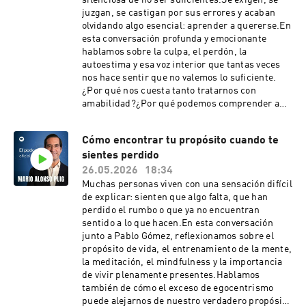
silenciosa de no ser suficientes.Se exigen, se
RECURSOS ÚTILES: 📖 ⁠Libros⁠🎧 ⁠Accede a mi
del papel de víctima y de cómo nuestros estados
juzgan, se castigan por sus errores y acaban
audionewsletter gratis⁠🎟️⁠ ⁠Entradas a la nueva
mentales transforman, literalmente, nuestro
olvidando algo esencial: aprender a quererse.En
conferencia 2026⁠PÁGINA WEB Y REDES
cuerpo.-----------------------------------------
esta conversación profunda y emocionante
SOCIALES OFICIALES:🌐⁠⁠⁠Página
----------------------------- 🤍 Accede al Curso
hablamos sobre la culpa, el perdón, la
Web⁠⁠⁠📷⁠⁠⁠Instagram⁠⁠⁠⁠⁠⁠▶️⁠⁠⁠Youtube⁠⁠⁠📲⁠⁠⁠Facebook⁠⁠⁠⁠⁠⁠💼⁠Linke
Online Reinventarse. Conecta con tu mejor
autoestima y esa voz interior que tantas veces
dIn⁠𝕏 ⁠Twitter
versión y fortalece tu autoestima 🎧 Descarga
nos hace sentir que no valemos lo suficiente.
gratis la Meditación del corazón y regálate un
¿Por qué nos cuesta tanto tratarnos con
momento para volver a ti------------------------
amabilidad?¿Por qué podemos comprender a
----------------------------------------------En
los demás… pero no a nosotros mismos?¿Y cómo
esta conversación reflexionamos juntos sobre:▶️
se empieza realmente a construir una
Por qué perdonar es un acto de liberación, no de
Cómo encontrar tu propósito cuando te
autoestima sana?A través de ejemplos prácticos
obligación moral▶️ La diferencia entre la culpa
sientes perdido
y reflexiones muy humanas, exploramos cómo
(lo que hice) y la vergüenza (lo que soy)▶️ Las
cambiar la forma en la que nos hablamos, cómo
26.05.2026
18:34
heridas del apego que se forman antes de los
sanar heridas que vienen de la infancia y cómo
Muchas personas viven con una sensación difícil
tres años▶️ Por qué a veces nos refugiamos en el
dejar de vivir desde la culpa.Porque una
de explicar: sienten que algo falta, que han
papel de víctima▶️ Cómo el cortisol y el estrés
persona no crece cuando se castiga. Crece
perdido el rumbo o que ya no encuentran
afectan al sistema inmune y al corazón▶️ El
cuando aprende a mirarse con
sentido a lo que hacen.En esta conversación
efecto placebo y el efecto nocebo: las células
comprensión.Ojalá esta conversación te ayude a
junto a Pablo Gómez, reflexionamos sobre el
escuchan tus pensamientos▶️ Por qué
iniciar ese viaje hacia dentro.—🌿 MEDITACIÓN
propósito de vida, el entrenamiento de la mente,
hablarnos bien no es un lujo, sino una
DE LA MENTE EN CALMAHe creado una
la meditación, el mindfulness y la importancia
necesidad▶️ Cómo empezar a sanar
meditación gratuita que espero te sea de gran
de vivir plenamente presentes.Hablamos
reconociendo que dentro de ti hay luz, no un
utilidad. La encuentras aquí.—¡Suscríbete!MÁS
también de cómo el exceso de egocentrismo
defecto¡Suscríbete!SI QUIERES SEGUIR
INFORMACIÓN Y RECURSOS ÚTILES:📖
puede alejarnos de nuestro verdadero propósito