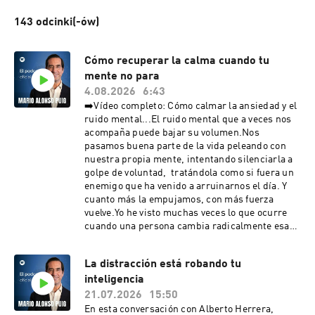
143 odcinki(-ów)
Cómo recuperar la calma cuando tu
mente no para
4.08.2026
6:43
➡️Vídeo completo: Cómo calmar la ansiedad y el
ruido mental...El ruido mental que a veces nos
acompaña puede bajar su volumen.Nos
pasamos buena parte de la vida peleando con
nuestra propia mente, intentando silenciarla a
golpe de voluntad, tratándola como si fuera un
enemigo que ha venido a arruinarnos el día. Y
cuanto más la empujamos, con más fuerza
vuelve.Yo he visto muchas veces lo que ocurre
cuando una persona cambia radicalmente esa
relación.Ojalá esta conversación te acompañe.
👉Descarga 3 meditaciones profundamente
La distracción está robando tu
transformadoras¡Suscríbete!MÁS
inteligencia
INFORMACIÓN Y RECURSOS ÚTILES: 📖
⁠Libros⁠🎧 ⁠Accede a mi audionewsletter gratis⁠🎟️⁠
21.07.2026
15:50
⁠Entradas a la nueva conferencia 2026⁠PÁGINA
En esta conversación con Alberto Herrera,