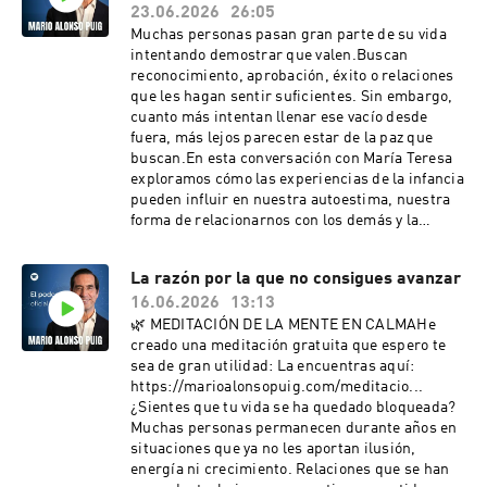
audionewsletter gratis⁠🎟️⁠ ⁠Entradas a la nueva
con verdadero interés, cambia la conversación,
23.06.2026
26:05
conferencia 2026⁠PÁGINA WEB Y REDES
cambia la relación y cambia también la
Muchas personas pasan gran parte de su vida
SOCIALES OFICIALES:🌐⁠⁠⁠Página
perspectiva desde la que miramos al otro.Una
intentando demostrar que valen.Buscan
Web⁠⁠⁠📷⁠⁠⁠Instagram⁠⁠⁠⁠⁠⁠▶️⁠⁠⁠Youtube⁠⁠⁠📲⁠⁠⁠Facebook⁠⁠⁠⁠⁠⁠💼⁠Linke
persona siempre es mucho más que sus ideas,
reconocimiento, aprobación, éxito o relaciones
dIn⁠𝕏 ⁠Twitter
sus creencias o sus opiniones. Y quizá el
que les hagan sentir suficientes. Sin embargo,
verdadero encuentro comienza cuando dejamos
cuanto más intentan llenar ese vacío desde
de tener la necesidad de vencer y empezamos a
fuera, más lejos parecen estar de la paz que
tener el deseo sincero de comprender.💻Da el
buscan.En esta conversación con María Teresa
paso a soltar aquellas creencias que te frenan e
exploramos cómo las experiencias de la infancia
inicia tu camino hacia la transformación con el
pueden influir en nuestra autoestima, nuestra
Curso Online Reinventarse¡Suscríbete!MÁS
forma de relacionarnos con los demás y la
INFORMACIÓN Y RECURSOS ÚTILES: 📖
imagen que construimos de nosotros
⁠Libros⁠🎧 ⁠Accede a mi audionewsletter gratis⁠🎟️⁠
mismos.Hablamos sobre el apego, las heridas
⁠Entradas a la nueva conferencia 2026⁠PÁGINA
La razón por la que no consigues avanzar
emocionales, el papel de víctima, el perdón, la
WEB Y REDES SOCIALES OFICIALES:🌐⁠⁠⁠Página
16.06.2026
13:13
compasión y la capacidad que todos tenemos
Web⁠⁠⁠📷⁠⁠⁠Instagram⁠⁠⁠⁠⁠⁠▶️⁠⁠⁠Youtube⁠⁠⁠📲⁠⁠⁠Facebook⁠⁠⁠⁠⁠⁠💼⁠Linke
para transformar nuestra historia.No necesitas
🌿 MEDITACIÓN DE LA MENTE EN CALMAHe
dIn⁠𝕏 ⁠Twitter
convertirte en alguien para merecer amor,
creado una meditación gratuita que espero te
respeto o felicidad.Ya eres suficiente.🌿
sea de gran utilidad: La encuentras aquí:
⁠Descarga gratis 3 meditaciones
https://marioalonsopuig.com/meditacio...
transformadoras y regálate tiempo de calma,
¿Sientes que tu vida se ha quedado bloqueada?
cuidado y presencia⁠¡Suscríbete!MÁS
Muchas personas permanecen durante años en
INFORMACIÓN Y RECURSOS ÚTILES: 📖
situaciones que ya no les aportan ilusión,
⁠Libros⁠🎧 ⁠Accede a mi audionewsletter gratis⁠🎟️⁠
energía ni crecimiento. Relaciones que se han