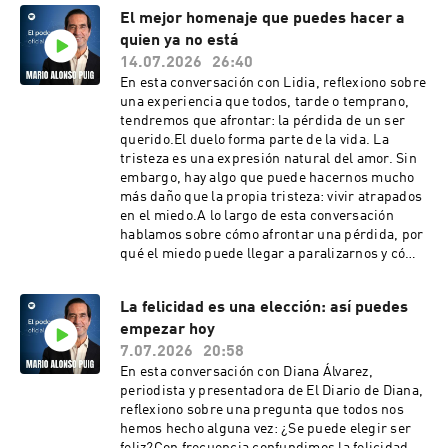
INFORMACIÓN Y RECURSOS ÚTILES: 📖
El mejor homenaje que puedes hacer a
⁠Libros⁠🎧 ⁠Accede a mi audionewsletter gratis⁠🎟️⁠
⁠Entradas a la nueva conferencia 2026⁠PÁGINA
quien ya no está
WEB Y REDES SOCIALES OFICIALES:🌐⁠⁠⁠Página
14.07.2026
26:40
Web⁠⁠⁠📷⁠⁠⁠Instagram⁠⁠⁠⁠⁠⁠▶️⁠⁠⁠Youtube⁠⁠⁠📲⁠⁠⁠Facebook⁠⁠⁠⁠⁠⁠💼⁠Linke
En esta conversación con Lidia, reflexiono sobre
dIn⁠𝕏 ⁠Twitter
una experiencia que todos, tarde o temprano,
tendremos que afrontar: la pérdida de un ser
querido.El duelo forma parte de la vida. La
tristeza es una expresión natural del amor. Sin
embargo, hay algo que puede hacernos mucho
más daño que la propia tristeza: vivir atrapados
en el miedo.A lo largo de esta conversación
hablamos sobre cómo afrontar una pérdida, por
qué el miedo puede llegar a paralizarnos y cómo
descubrir que las personas que más hemos
amado siguen presentes en todo aquello que
La felicidad es una elección: así puedes
nos enseñaron y dejaron en nosotros.También
empezar hoy
comparto una reflexión que considero
profundamente importante:El mayor homenaje
7.07.2026
20:58
que podemos hacer a quienes ya no están es
En esta conversación con Diana Álvarez,
vivir con valentía, con ilusión y sin miedo.Ojalá
periodista y presentadora de El Diario de Diana,
este vídeo pueda acompañarte si estás
reflexiono sobre una pregunta que todos nos
atravesando un momento difícil o ayudarte a
hemos hecho alguna vez: ¿Se puede elegir ser
mirar la vida con una perspectiva diferente.💙 Si