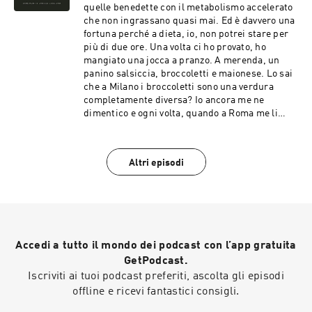
quelle benedette con il metabolismo accelerato
che non ingrassano quasi mai. Ed è davvero una
fortuna perché a dieta, io, non potrei stare per
più di due ore. Una volta ci ho provato, ho
mangiato una jocca a pranzo. A merenda, un
panino salsiccia, broccoletti e maionese. Lo sai
che a Milano i broccoletti sono una verdura
completamente diversa? Io ancora me ne
dimentico e ogni volta, quando a Roma me li
portano al ristorante o in pizzeria, ci rimango
male. Non perché non mi piacciano, sia chiaro,
ma se pensi di mangiarti una cosa e poi te ne
Altri episodi
arriva un’altra, il gusto è diverso. Mi piace
anche il vino. Rosso, pesante, l’Amarone, tanto
per dirne uno. Mio padre però non lo sa.
Accedi a tutto il mondo dei podcast con l’app gratuita
GetPodcast.
Iscriviti ai tuoi podcast preferiti, ascolta gli episodi
offline e ricevi fantastici consigli.