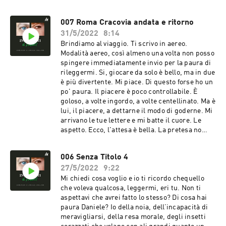
a lungo, è la tensione della scoperta. E tra
l’incendio degli esordi e la cenere dei congedi,
007 Roma Cracovia andata e ritorno
esiste il crepitio del caminetto che andrebbe
31/5/2022
8:14
alimentato di continuo per evitare che si
spenga, perché poi riaccenderlo, è dura.
Brindiamo al viaggio. Ti scrivo in aereo.
Modalità aereo, così almeno una volta non posso
spingere immediatamente invio per la paura di
rileggermi. Si, giocare da solo è bello, ma in due
è più divertente. Mi piace. Di questo forse ho un
po' paura. Il piacere è poco controllabile. È
goloso, a volte ingordo, a volte centellinato. Ma è
lui, il piacere, a dettarne il modo di goderne. Mi
arrivano le tue lettere e mi batte il cuore. Le
aspetto. Ecco, l'attesa è bella. La pretesa no
(mia di leggerti), non la ho ancora catalogata.
006 Senza Titolo 4
27/5/2022
9:22
Mi chiedi cosa voglio e io ti ricordo chequello
che voleva qualcosa, leggermi, eri tu. Non ti
aspettavi che avrei fatto lo stesso? Di cosa hai
paura Daniele? Io della noia, dell’incapacità di
meravigliarsi, della resa morale, degli insetti