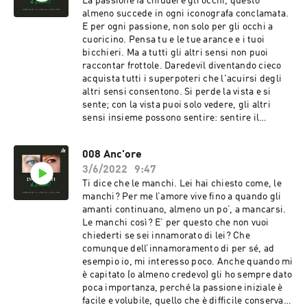
La passione fa chiudere gli occhi, questo
almeno succede in ogni iconografa conclamata.
E per ogni passione, non solo per gli occhi a
cuoricino. Pensa tu e le tue arance e i tuoi
bicchieri. Ma a tutti gli altri sensi non puoi
raccontar frottole. Daredevil diventando cieco
acquista tutti i superpoteri che l'acuirsi degli
altri sensi consentono. Si perde la vista e si
sente; con la vista puoi solo vedere, gli altri
sensi insieme possono sentire: sentire il
profumo della notte, sentire il velluto della
pelle, sentire il sapore delle lacrime, sentire la
008 Anc'ore
tua voce interiore e il sangue scorrere appena al
3/6/2022
9:47
di sotto delle tempie pulsanti.
Ti dice che le manchi. Lei hai chiesto come, le
manchi? Per me l’amore vive fino a quando gli
amanti continuano, almeno un po’, a mancarsi.
Le manchi così? E’ per questo che non vuoi
chiederti se sei innamorato di lei? Che
comunque dell’innamoramento di per sé, ad
esempio io, mi interesso poco. Anche quando mi
è capitato (o almeno credevo) gli ho sempre dato
poca importanza, perché la passione iniziale è
facile e volubile, quello che è difficile conservare