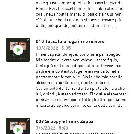
ma è quasi sempre quello che trovo lasciando
Roma. Perché accettiamo che ci abbrutiscano
così, nella nostra meravigliosa città? Qui non
c’è niente che da noi non si possa trovare più
bello, più grande, più antico, di migliore
qualità, però ci lasciamo trascinare indolenti e
incastrati come le buste di plastica del Tevere.
010 Toccata e fuga in re minore
10/6/2022
5:05
I miei capelli, dunque. Sono nata per sbaglio.
Mia madre di certo non voleva il terzo figlio,
tanto più sette anni dopo l’ultimo. Invece mio
padre era contento. Il gene arriva da lui ed è
prettamente femminile. Sia io che mia sorella
abbiamo i capelli rossi, mio fratello no.
Ovviamente dai tempi dei tempi, la storia è che
lui, quindi, è stato adottato. Fino alle elementari
pensavo di essere come tutti gli altri, poi hanno
iniziato ad appiccicarmi le carte delle camille
sul banco a scuola, e ho iniziato a capire che i
bambini, le differenze, non è vero che non le
009 Snoopy e Frank Zappa
vedono. Anzi.
7/6/2022
5:43