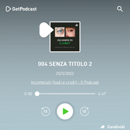
004 SENZA TITOLO 2
20/5/2022
Incompiuti (nudi e crudi) - Il Podcast
0:00
4:47
Condividi