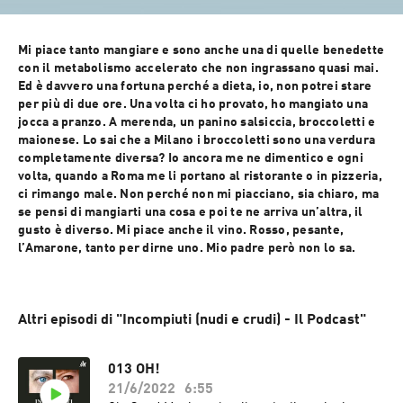
Mi piace tanto mangiare e sono anche una di quelle benedette 
con il metabolismo accelerato che non ingrassano quasi mai. 
Ed è davvero una fortuna perché a dieta, io, non potrei stare 
per più di due ore. Una volta ci ho provato, ho mangiato una 
jocca a pranzo. A merenda, un panino salsiccia, broccoletti e 
maionese. Lo sai che a Milano i broccoletti sono una verdura 
completamente diversa? Io ancora me ne dimentico e ogni 
volta, quando a Roma me li portano al ristorante o in pizzeria, 
ci rimango male. Non perché non mi piacciano, sia chiaro, ma 
se pensi di mangiarti una cosa e poi te ne arriva un’altra, il 
gusto è diverso. Mi piace anche il vino. Rosso, pesante, 
l’Amarone, tanto per dirne uno. Mio padre però non lo sa.
Altri episodi di "Incompiuti (nudi e crudi) - Il Podcast"
013 OH!
21/6/2022
6:55