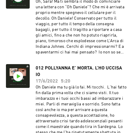
Oh, Sara! Ma ti sembra il modo di cominciare
una lettera con “Oh Daniele”? Che mi è arrivata
proprio mentre spegnevo il cellulare per il
decollo. Oh Daniele! Conservato per tutto il
viaggio, per tutto il tempo della consegna
bagagli, per tutto il tragitto a riportare a casa
gli amici, fino a che non ho potuto riaprirla,
piano, timoroso che esplodesse come L’Arca di
Indiana Johnes. Cerchi di impressionarmi? E a
spaventarmi ci hai mai pensato? Io non so se
cerco di impressionarti, in realtà non so che
impressione ti faccia. Posso dirti che questo
012 POLLYANNA E’ MORTA. L’HO UCCISA
gioco delle lettere mi emoziona non poco. E non
IO
voglio fare una bella figura, mi basterebbe
presentarti un’immagine il più vicina possibile
17/6/2022
5:20
al me che mi dipingo. Spaventarti? Se vogliamo
Oh Daniele ma tu già lo fai. Mi tocchi. L'hai fatto
mettere più malizia a questo gioco, potrebbe
fin dalla prima volta che ci siamo visti. Il tuo
essere una delle regole da rispettare e
imbarazzo e i tuoi occhi bassi ad imbarazzare i
infrangere. “par.2 punto 7 - è ammesso e
miei. Parli di meraviglia e sorrido. Sono fatta
caldeggiato l’inserimento di una frase o un
così anche io ma per arrivare a questa
paragrafo spaventoso ogni settimana” A me
consapevolezza, a questa accettazione, ho
batte il cuore, forte.
attraversato crisi tardo adolescenziali pesanti
come il maestrale quando tira in Sardegna. Lo
stesso che me l'ha ripetutamente sbattuta in