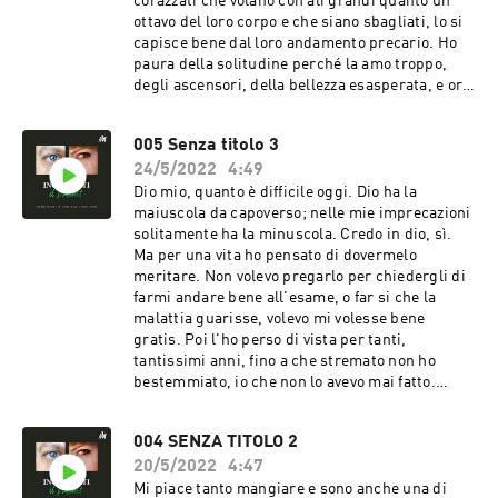
corazzati che volano con ali grandi quanto un
ottavo del loro corpo e che siano sbagliati, lo si
capisce bene dal loro andamento precario. Ho
paura della solitudine perché la amo troppo,
degli ascensori, della bellezza esasperata, e ora,
persino del tuo terrore. Amo aver paura,
tuffarmici dentro di faccia trattenendo il fiato mi
005 Senza titolo 3
rende più forte - o più debole, a seconda - ma in
24/5/2022
4:49
entrambi i casi, mi fa sentire viva.
Dio mio, quanto è difficile oggi. Dio ha la
maiuscola da capoverso; nelle mie imprecazioni
solitamente ha la minuscola. Credo in dio, sì.
Ma per una vita ho pensato di dovermelo
meritare. Non volevo pregarlo per chiedergli di
farmi andare bene all'esame, o far si che la
malattia guarisse, volevo mi volesse bene
gratis. Poi l'ho perso di vista per tanti,
tantissimi anni, fino a che stremato non ho
bestemmiato, io che non lo avevo mai fatto.
Allora bestemmiando ho capito che c’era
ancora, che era li, ed era li per me. ‘Padre padre
004 SENZA TITOLO 2
perché mi hai abbandonato.’
20/5/2022
4:47
Mi piace tanto mangiare e sono anche una di