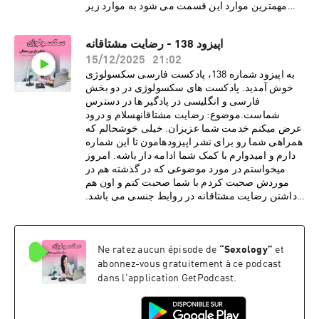
مهمترین موارد این قسمت می شود به موارد زیر
اشاره کرد:· خود شناسی جنسی در افزایش
کیفیت رابطه جنسی بسیار موثر است.· شناخت
اپیزود 138 - رضایت مشتاقانه
خود واقعی همراهمان به جذابیت در رابطه جنسی
15/12/2025
21:02
کمک می کند.· ارزش ها و نظام اخلاقی ما می
تواند نگرش ما به انجام فانتزی جنسی را تعیین
به اپیزود شماره 138، پادکست فارسی سکسولوژی
کند.· بررسی شخصیت های جنسی
خوش آمدید. پادکست های سکسولوژی در دو بخش
مختلف· پیچیدگی انسان ها تاثیر بسیاری در نوع
فارسی و انگلیسی در پادگیر ها در دسترس
برانگیختگی روانی جنسی در افراد دارد.درباره دکتر
شماست.موضوع: رضایت مشتاقانهسلام و درود
نازنین معالیدکتر نازنین معالی، روانشناس بالینی و
عرض میکنم خدمت شما عزیزان. خیلی خوشحالم که
پژوهشگر روابط جنسی، دارای بورد فوق تخصصی در
همراهی شما رو برای نشر اپیزودهامون تا این شماره
بیمارستان کایزر هستند. هم اکنون مطب ایشان در
دارم و امیدوارم با کمک شما ادامه دار باشه. امروز
شهر لس آنجلس به صورت ویدیو تراپی، پذیرای
میخواستم در مورد موضوعی که در گذشته هم در
درمان مدد جویان می باشد. دکتر معالی با مطالعات و
موردش صحبت کردم با شما صحبت کنم و اون هم
تحقیقاتی گسترده در زمینه های گوناگون روانشناسی،
داشتن رضایت مشتاقانه در روابط جنسی می باشد.
فرهنگی و ساختارهای اجتماعی، مشتاقانه در پی نشر
از مهمترین موارد این قسمت می شود به موارد زیر
تجربیات و دانسته های خود از طریق رسانه های
اشاره کرد:· مسئله رضایت مشتاقانه مرتبط با
اجتماعی برای عموم مخاطبین فارسی زبان
یک بله و نه گفتن ساده نیست· دادن رضایت
et
”
Sexology
“
Ne ratez aucun épisode de
هستند.دوره آموزش
مشتاقانه قرارداد دائمی نیست و هر شخص می تواند
جنسی:https://www.intimacyrewired.comکد
abonnez-vous gratuitement à ce podcast
در لحظه این رضایت را پس بگیرد· نداشتن
تخفیف Dr. Moaliما را در صفحات اجتماعی دنبال
رضایت حتی در روابط زناشویی هم میتواند نوعی از
dans l'application GetPodcast.
کنید:https://www.instagram.com/sexologypodca
تجاوز محسوب گردددرباره دکتر نازنین معالیدکتر
stfarsihttps://www.instagram.com/sexologypod
نازنین معالی، روانشناس بالینی و پژوهشگر روابط
castهمچنین لازم می دونم که دوستانی که برای وقت
جنسی، دارای بورد فوق تخصصی در بیمارستان کایزر