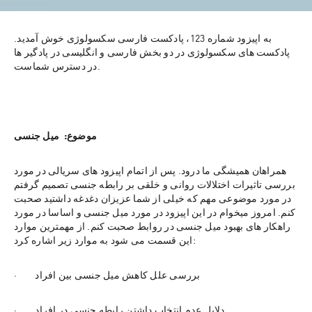
به اپیزود شماره 123، پادکست فارسی سکسولوژی خوش آمدید. 
پادکست های سکسولوژی در دو بخش فارسی و انگلیسی در پادگیر ها 
در دسترس شماست.
موضوع:  میل جنسی
همراهان همیشگی ما درود. پس از اتمام اپیزود های سریالی در مورد 
بررسی تاثیرات اختلالات روانی و خلقی بر رابطه جنسی تصمیم گرفتم 
در مورد موضوعی مهم که خیلی از شما عزیزان دغدغه داشتید صحبت 
کنم. امروز میخوام در این اپیزود در مورد میل جنسی و اساسا در مورد 
راهکار های بهبود میل جنسی در روابط صحبت کنم. از مهمترین موارد 
این قسمت می شود به موارد زیر اشاره کرد:
·        بررسی علل کاهش میل جنسی بین افراد
·        دلایل عدم انتخاب داشتن رابطه جنسی در افراد