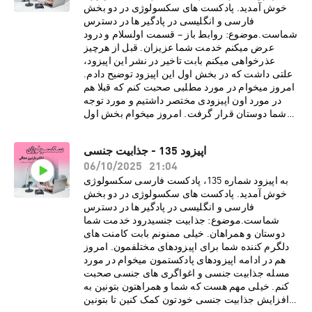
دهد· ریشه های کینک های جنسی در
خوش آمدید. پادکست های سکسولوژی در دو بخش
افراد· تفاوت میان فتیش و کینک در
فارسی و انگلیسی در پادگیر ها در دسترس
چیست· لزوم داشتن رضایت مشتاقانه از پارتنر
شماست.موضوع: روابط باز – قسمت اولسلام و درود
برای انجام کینک و رفتار های جنسیدرباره دکتر نازنین
عرض میکنم خدمت شما عزیزان. قبل از هرچیز
معالیدکتر نازنین معالی، روانشناس بالینی و
عذرخواهی میکنم بابت تاخیر در نشر این اپیزود،
پژوهشگر روابط جنسی، دارای بورد فوق تخصصی در
علتی داشت که در بخش اول این اپیزود توضیح دادم.
بیمارستان کایزر هستند. هم اکنون مطب ایشان در
امروز میخوام در مورد مطلبی صحبت کنم که قبلا هم
شهر لس آنجلس به صورت ویدیو تراپی، پذیرای
در مورد اون اپیزودی مختصر داشتیم و مورد توجه
درمان مدد جویان می باشد. دکتر معالی با مطالعات و
شما دوستان قرار گرفت. امروز میخوام بخش اول
تحقیقاتی گسترده در زمینه های گوناگون روانشناسی،
اپیزود سریالی در مورد روابط باز رو با شما عزیزان
فرهنگی و ساختارهای اجتماعی، مشتاقانه در پی نشر
به اشتراک بذارم. از مهمترین موارد این قسمت می
اپیزود 135 - جذابیت جنسی
تجربیات و دانسته های خود از طریق رسانه های
شود به موارد زیر اشاره کرد:· انواع روابط باز چه
21:04
اجتماعی برای عموم مخاطبین فارسی زبان
06/10/2025
تعریف و چه محدودیتی دارد· این گونه روابط
هستند.اسپانسر
برای چه افرادی خوب و برای چه افرادی نا مناسب
به اپیزود شماره 135، پادکست فارسی سکسولوژی
پادکست:https://www.promescent.com/?
است· تفاوت روابط باز نوین با چند همسری در
خوش آمدید. پادکست های سکسولوژی در دو بخش
utm_campaign=sex15_promo&utm_medium=p
سنت اسلام چیست؟· بررسی احساسات مثبت و
فارسی و انگلیسی در پادگیر ها در دسترس
odcast Go HERE to save 15% off your first
منفی زوجین در روابط باز· بررسی تجربیات
شماست.موضوع: جذابیت جنسیدرود خدمت شما
order. سایت انگلیسی پادکست
افرادی که در این گونه روابط بوده انددرباره دکتر
دوستان و همراهان. خیلی ممنونم بابت کامنت های
سکسولوژی:http://www.sexologypodcast.comچ
نازنین معالیدکتر نازنین معالی، روانشناس بالینی و
دلگرم کننده شما برای اپیزودهای مختلفمون. امروز
ک لیست رایگانِ 75 روش برای گرم کردن رابطه
پژوهشگر روابط جنسی، دارای بورد فوق تخصصی در
هم در ادامه اپیزودهای پادکستمون میخوام در مورد
زناشویی:https://zaya.io/z0dvyچک لیست رایگانِ
بیمارستان کایزر هستند. هم اکنون مطب ایشان در
مسله جذابیت جنسی و اغواگری های جنسی صحبت
راهنمایی هایی برای نعوظ
شهر لس آنجلس به صورت ویدیو تراپی، پذیرای
کنم. خیلی مهم هست که شما و همراهتون بتونین به
همیشگی:https://zaya.io/jmdgqما را در صفحات
درمان مدد جویان می باشد. دکتر معالی با مطالعات و
افزایش جذابیت جنسی خودتون کمک کنین تا بتونین