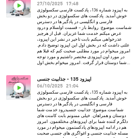
27/10/2025
17:48
جنسی· مرور زمان میتواند باور ها و اعتقادات
مارا نسبت به کینکی بودن نوع رابطه ای تغییر
به اپیزود شماره 136، پادکست فارسی سکسولوژی
دهد· ریشه های کینک های جنسی در
خوش آمدید. پادکست های سکسولوژی در دو بخش
افراد· تفاوت میان فتیش و کینک در
فارسی و انگلیسی در پادگیر ها در دسترس
چیست· لزوم داشتن رضایت مشتاقانه از پارتنر
شماست.موضوع: روابط باز – قسمت اولسلام و درود
برای انجام کینک و رفتار های جنسیدرباره دکتر نازنین
عرض میکنم خدمت شما عزیزان. قبل از هرچیز
معالیدکتر نازنین معالی، روانشناس بالینی و
عذرخواهی میکنم بابت تاخیر در نشر این اپیزود،
پژوهشگر روابط جنسی، دارای بورد فوق تخصصی در
علتی داشت که در بخش اول این اپیزود توضیح دادم.
بیمارستان کایزر هستند. هم اکنون مطب ایشان در
امروز میخوام در مورد مطلبی صحبت کنم که قبلا هم
شهر لس آنجلس به صورت ویدیو تراپی، پذیرای
در مورد اون اپیزودی مختصر داشتیم و مورد توجه
درمان مدد جویان می باشد. دکتر معالی با مطالعات و
شما دوستان قرار گرفت. امروز میخوام بخش اول
تحقیقاتی گسترده در زمینه های گوناگون روانشناسی،
اپیزود سریالی در مورد روابط باز رو با شما عزیزان
فرهنگی و ساختارهای اجتماعی، مشتاقانه در پی نشر
به اشتراک بذارم. از مهمترین موارد این قسمت می
اپیزود 135 - جذابیت جنسی
تجربیات و دانسته های خود از طریق رسانه های
شود به موارد زیر اشاره کرد:· انواع روابط باز چه
21:04
اجتماعی برای عموم مخاطبین فارسی زبان
06/10/2025
تعریف و چه محدودیتی دارد· این گونه روابط
هستند.اسپانسر
برای چه افرادی خوب و برای چه افرادی نا مناسب
به اپیزود شماره 135، پادکست فارسی سکسولوژی
پادکست:https://www.promescent.com/?
است· تفاوت روابط باز نوین با چند همسری در
خوش آمدید. پادکست های سکسولوژی در دو بخش
utm_campaign=sex15_promo&utm_medium=p
سنت اسلام چیست؟· بررسی احساسات مثبت و
فارسی و انگلیسی در پادگیر ها در دسترس
odcast Go HERE to save 15% off your first
منفی زوجین در روابط باز· بررسی تجربیات
شماست.موضوع: جذابیت جنسیدرود خدمت شما
order. سایت انگلیسی پادکست
افرادی که در این گونه روابط بوده انددرباره دکتر
دوستان و همراهان. خیلی ممنونم بابت کامنت های
سکسولوژی:http://www.sexologypodcast.comچ
نازنین معالیدکتر نازنین معالی، روانشناس بالینی و
دلگرم کننده شما برای اپیزودهای مختلفمون. امروز
ک لیست رایگانِ 75 روش برای گرم کردن رابطه
پژوهشگر روابط جنسی، دارای بورد فوق تخصصی در
هم در ادامه اپیزودهای پادکستمون میخوام در مورد
زناشویی:https://zaya.io/z0dvyچک لیست رایگانِ
بیمارستان کایزر هستند. هم اکنون مطب ایشان در
مسله جذابیت جنسی و اغواگری های جنسی صحبت