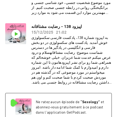
مورد موضوع شخصیت جنسی، خود شناسی جنسی و
برانگیختگی روانی در رابطه جنسی صحبت کنیم. از
مهمترین موارد این قسمت می شود به موارد زیر
اشاره کرد:· خود شناسی جنسی در افزایش
کیفیت رابطه جنسی بسیار موثر است.· شناخت
اپیزود 138 - رضایت مشتاقانه
خود واقعی همراهمان به جذابیت در رابطه جنسی
15/12/2025
21:02
کمک می کند.· ارزش ها و نظام اخلاقی ما می
تواند نگرش ما به انجام فانتزی جنسی را تعیین
به اپیزود شماره 138، پادکست فارسی سکسولوژی
کند.· بررسی شخصیت های جنسی
خوش آمدید. پادکست های سکسولوژی در دو بخش
مختلف· پیچیدگی انسان ها تاثیر بسیاری در نوع
فارسی و انگلیسی در پادگیر ها در دسترس
برانگیختگی روانی جنسی در افراد دارد.درباره دکتر
شماست.موضوع: رضایت مشتاقانهسلام و درود
نازنین معالیدکتر نازنین معالی، روانشناس بالینی و
عرض میکنم خدمت شما عزیزان. خیلی خوشحالم که
پژوهشگر روابط جنسی، دارای بورد فوق تخصصی در
همراهی شما رو برای نشر اپیزودهامون تا این شماره
بیمارستان کایزر هستند. هم اکنون مطب ایشان در
دارم و امیدوارم با کمک شما ادامه دار باشه. امروز
شهر لس آنجلس به صورت ویدیو تراپی، پذیرای
میخواستم در مورد موضوعی که در گذشته هم در
درمان مدد جویان می باشد. دکتر معالی با مطالعات و
موردش صحبت کردم با شما صحبت کنم و اون هم
تحقیقاتی گسترده در زمینه های گوناگون روانشناسی،
داشتن رضایت مشتاقانه در روابط جنسی می باشد.
فرهنگی و ساختارهای اجتماعی، مشتاقانه در پی نشر
از مهمترین موارد این قسمت می شود به موارد زیر
تجربیات و دانسته های خود از طریق رسانه های
اشاره کرد:· مسئله رضایت مشتاقانه مرتبط با
اجتماعی برای عموم مخاطبین فارسی زبان
یک بله و نه گفتن ساده نیست· دادن رضایت
et
”
Sexology
“
Ne ratez aucun épisode de
هستند.دوره آموزش
مشتاقانه قرارداد دائمی نیست و هر شخص می تواند
جنسی:https://www.intimacyrewired.comکد
abonnez-vous gratuitement à ce podcast
در لحظه این رضایت را پس بگیرد· نداشتن
تخفیف Dr. Moaliما را در صفحات اجتماعی دنبال
رضایت حتی در روابط زناشویی هم میتواند نوعی از
dans l'application GetPodcast.