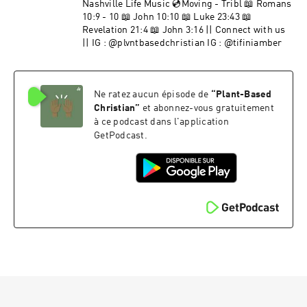
Nashville Life Music 💿Moving - Tribl 📖 Romans‬
‭10:9‬ ‭- 10 📖 John‬ ‭10:10 📖 Luke 23:43 📖
Revelation‬ ‭21:4 📖 John 3:16 || Connect with us
|| IG : @plvntbasedchristian IG : @tifiniamber
Ne ratez aucun épisode de
“
Plant-Based
Christian
”
et abonnez-vous gratuitement
à ce podcast dans l'application
GetPodcast.