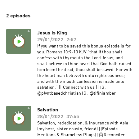
2 épisodes
Jesus Is King
29/01/2022
2:57
If you want to be saved this bonus episode is for
you. Romans 10:9-10 KJV “that if thou shalt
confess with thy mouth the Lord Jesus, and
shalt believe in thine heart that God hath raised
him from the dead, thou shalt be saved. For with
the heart man believeth unto righteousness;
and with the mouth confession is made unto
salvation.” || Connect with us || IG :
@plvntbasedchristian IG : @tifiniamber
Salvation
28/01/2022
37:45
Salvation, rededication, & insurance with Asia
(my best, sister cousin, friend) ||Episode
Mentions & Shameless Plugs|| 📀Reconciler -