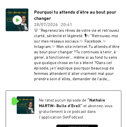
podcast, je t’explique pourquoi tu peux avoir
tout pour être heureuse sur le papier et te
Pourquoi tu attends d’être au bout pour
sentir vide quand même.Hébergé par Ausha.
changer
Visitez ausha.co/politique-de-confidentialite
pour plus d'informations.
28/07/2026
20:41
💡 "Reprenez les rênes de votre vie et retrouvez
clarté, sérénité et légèreté. 🎙️✨"Retrouvez-moi
sur mes réseaux sociaux:✨ Facebook.✨
Intagram.✨ Mon site internet.Tu attends d’être
au bout pour changer ?Tu continues à tenir, à
gérer, à fonctionner… même si au fond tu sens
que quelque chose en toi s’éteint ?Dans cet
épisode, je t’explique pourquoi beaucoup de
femmes attendent d’aller vraiment mal pour
prendre soin d’elles, demander de l’aide,
changer quelque chose ou enfin s’écouter.On va
parler de fatigue, de charge mentale, de mal-
être intérieur, de signaux du corps, de
Ne ratez aucun épisode de
“
Nathalie
comparaison, de culpabilité, de “ça va encore”,
et de cette tendance à minimiser ce qui se
MARTIN- Bulle d'Eveil
”
et abonnez-vous
passe en soi tant que la vie continue à
gratuitement à ce podcast dans
fonctionner.Dans cet épisode, tu vas découvrir
l'application GetPodcast.
:•⁠ ⁠Pourquoi tu as peut-être un seuil de