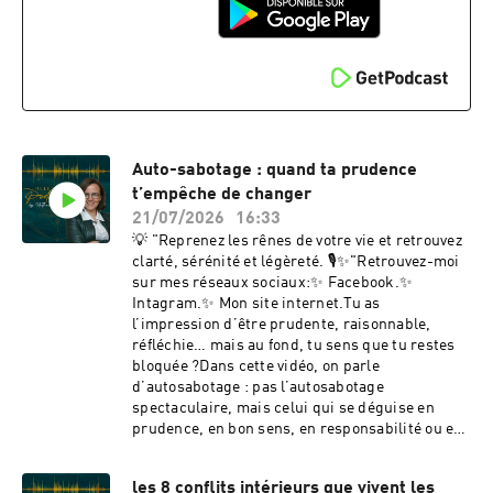
tolérance beaucoup trop élevé•⁠ ⁠Pourquoi tu
attends souvent un problème visible pour
légitimer ton mal-être•⁠ ⁠Comment tu as appris à
gérer les urgences mais pas à prendre soin de
toi•⁠ ⁠Pourquoi “ça va encore” peut devenir un
piège•⁠ ⁠Comment la comparaison t’empêche
parfois de t’écouter•⁠ ⁠Pourquoi ton corps envoie
des signaux avant la panne•⁠ ⁠Comment le “plus
tard” peut créer une vraie dette intérieure•⁠
Auto-sabotage : quand ta prudence
⁠Pourquoi prendre soin de toi avant d’être au
t’empêche de changer
bout n’est pas du luxeHébergé par Ausha.
21/07/2026
16:33
Visitez ausha.co/politique-de-confidentialite
💡 "Reprenez les rênes de votre vie et retrouvez
pour plus d'informations.
clarté, sérénité et légèreté. 🎙️✨"Retrouvez-moi
sur mes réseaux sociaux:✨ Facebook.✨
Intagram.✨ Mon site internet.Tu as
l’impression d’être prudente, raisonnable,
réfléchie… mais au fond, tu sens que tu restes
bloquée ?Dans cette vidéo, on parle
d’autosabotage : pas l’autosabotage
spectaculaire, mais celui qui se déguise en
prudence, en bon sens, en responsabilité ou en
“je vais encore réfléchir”.Tu vas comprendre
pourquoi certaines bonnes raisons de ne pas
les 8 conflits intérieurs que vivent les
avancer peuvent en réalité cacher une peur, un