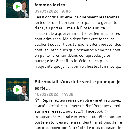
femmes fortes
ancien schéma ou une stratégie
d’évitement.Dans cette vidéo, tu vas découvrir
07/05/2026
9:06
:•⁠ ⁠Pourquoi l’autosabotage ne ressemble pas
Les 8 conflits intérieurs que vivent les femmes
toujours à de l’autosabotage•⁠ ⁠Comment la peur
fortes (et dont personne ne parle)Tu gères, tu
peut se déguiser en prudence•⁠ ⁠Comment
tiens, tu portes… mais à l'intérieur, ça
différencier prudence saine et évitement•⁠
ressemble à quoi vraiment ?Les femmes fortes
⁠Pourquoi un petit obstacle peut devenir une
sont admirées. Mais derrière cette force, se
excuse pour tout annuler•⁠ ⁠Le piège du “je garde
cachent souvent des tensions silencieuses, des
ça au cas où”•⁠ ⁠Pourquoi tu peux te saboter en
conflits intérieurs que personne ne voit et dont
faisant le choix le plus raisonnable aux yeux des
on parle rarement.Dans cet épisode, je te
autres•⁠ ⁠Comment reconnaître les signaux d’un
partage les 8 conflits intérieurs les plus
autosabotage discret•⁠ ⁠Les questions à te poser
fréquents que je rencontre chez les femmes que
pour ne plus laisser ta peur décider à ta place
j'accompagne depuis plus de 10 ans en
👉 Découvre ma vidéo de 11 minutes pour sortir
coaching d'éveil de conscience :👉 Force vs
du moule d’une vie normale et créer une vie qui
Elle voulait s’ouvrir le ventre pour que je
Vulnérabilité👉 Liberté vs Contrôle👉
te fait vraiment vibrer :
sorte…
Compétence vs Désir profond 👉 Utilité vs
https://nathaliemartin.systeme.io/en-route-
Valeur personnelle 👉 Donner vs Recevoir 👉
18/02/2026
17:38
vers-ton-plein-potentielCet audio est le
Ambition vs Loyauté 👉 Responsabilité vs
💡 "Reprenez les rênes de votre vie et retrouvez
troisième d’une série de 4 audio sur les
Légèreté 👉 Identité vs Évolution💡 "Reprenez
clarté, sérénité et légèreté. 🎙️✨"Retrouvez-moi
mécanismes qui nous empêchent de changer
les rênes de votre vie et retrouvez clarté,
sur mes réseaux sociaux:✨ Facebook.✨
concrètement.Hébergé par Ausha. Visitez
sérénité et légèreté. 🎙️✨"Retrouvez-moi sur mes
Intagram.✨ Mon site internet.Tout être humain
ausha.co/politique-de-confidentialite pour plus
réseaux sociaux:✨ Facebook.✨ Intagram.✨
porte en lui des schémas, des limitations. Je ne
d'informations.
Mon site internet.Hébergé par Ausha. Visitez
fais pas exception à la règle.Le plus puissant (et