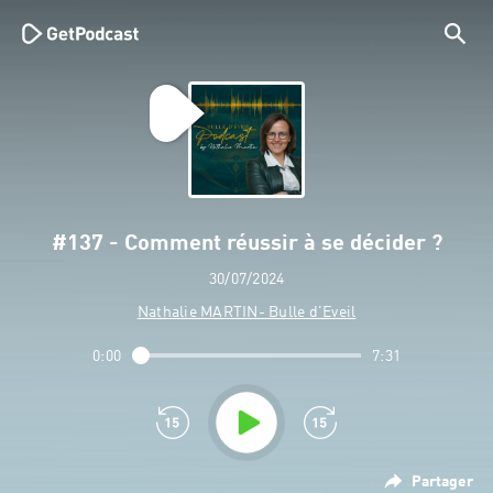
#137 - Comment réussir à se décider ?
30/07/2024
Nathalie MARTIN- Bulle d'Eveil
0:00
7:31
Partager