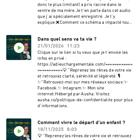
ausha.co/politique-de-confidentialite pour plus
donc le plus limitant) a pris racine dans le
d'informations.
ventre de ma mère.Je t’en parle dans cet audio
que j’ai spécialement enregistré. Je t’y
explique:❌Comment ce schéma a impacté tous
les domaines de ma vie pendant des
années.✅Comment j’ai pu m’en
Dans quel sens va ta vie ?
libérer.✅Quelles sont les 3 marches
21/01/2026
11:23
indispensables pour te libérer des schémas que
tu portes.Nous en portons tous.(Et si tu crois
Clique sur le lien si tu veux que je t’envoie les
que tu n’en as pas, c’est qu’il sont aux
infos en privé :
commandes de ta vie 😁)Hâte de voir les pépites
https://adieuchargementale.com/============
que tu vas ressortir de l’écoute de cet audio.
===========💡 "Reprenez les rênes de votre vie
(Partage-les moi en privé)Hébergé par Ausha.
et retrouvez clarté, sérénité et légèreté. 🎙️
Visitez ausha.co/politique-de-confidentialite
✨"Retrouvez-moi sur mes réseaux sociaux:✨
pour plus d'informations.
Facebook.✨ Intagram.✨ Mon site
internet.Hébergé par Ausha. Visitez
ausha.co/politique-de-confidentialite pour plus
d'informations.
Comment vivre le départ d'un enfant ?
18/11/2025
8:03
💡 "Reprenez les rênes de votre vie et retrouvez