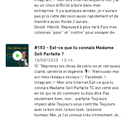
Intagram.✨ Mon site internet.Aujourd’hui, j’ai
eu un choix difficile à faire dans mon
entreprise. Il y a quelques années, je n'aurais
pas pris cette décision aussi rapidement et de
manière aussi fluide.J’aurais…
Douté. Hésité. Repoussé à plus tard.Fais mes
colonnes “pour” et “contre” pour essayer de
trancher. Tenté de me convaincre que je pouvais
encore donner une chance. Aujourd’hui, la
#153 - Est-ce que tu connais Madame
dynamique que j’utilise pour réussir à faire des
Soit Parfaite ?
choix a complètement changé. Et c’est ce qui
me permet de continuer à faire avancer ma vie
18/08/2025
13:14
comme je le désire.Je te partage tout ça dans
💡 "Reprenez les rênes de votre vie et retrouvez
cet épisode.Hébergé par Ausha. Visitez
clarté, sérénité et légèreté. 🎙️✨"Retrouvez-moi
ausha.co/politique-de-confidentialite pour plus
sur mes réseaux sociaux:✨ Facebook.✨
d'informations.
Intagram.✨ Mon site internet.Est-ce que tu
connais Madame Soit Parfaite ?C’est cette voix
en toi qui te dit comment tu dois être.Pas
seulement bien, non… parfaite.Toujours
impeccable.Toujours sous contrôle.Toujours
avec le bon mot, le bon look, la bonne
humeur.Moi, je l’ai connue très intimement.Je
l’ai même laissée diriger ma vie des dizaines
d’années.Et je peux te dire qu’elle ne prenait