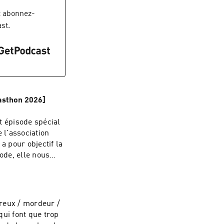
k :
 abonnez-
st.
casthon 2026]
 épisode spécial
 l'association
a pour objectif la
ode, elle nous
a rencontre, et
ssociation, tu peux
ming pour 1€ par
ereux / mordeur /
 épisode pour
qui font que trop