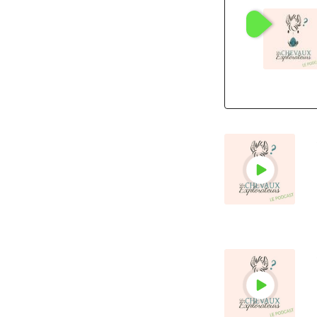
: adhér