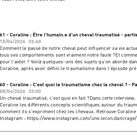
61 - Coraline : Être l'humain.e d'un cheval traumatisé - parti
15/04/2026
32:40
Comment le passé de notre cheval peut influencer sa vie actu
tous ses comportements sont vraiment notre faute ?Et comme
pour l'aider ? Voilà quelques-uns des sujets qu'on aborde dan
Coraline, après avoir défini le traumatisme dans l'épisode pr
Coraline sur : son compte Instagram :
https://www.instagram.com/une.lecon.dancrage/ sa page Fac
60 - Coraline : C'est quoi le traumatisme chez le cheval ? - Pa
https://www.facebook.com/profile.php?id=100094356716657 son
08/04/2026
33:00
https://unelecondancrage.be/ Envie de me partager tes réactions à cet épisode
Un cheval traumatisé, c'est quoi en fait ?Dans cette interview
?C'est par ici pour me contacter :Instagram :
Coraline les différents concepts scientifiques autour du traum
https://www.instagram.com/leschevauxexplorateurs/Faceboo
comment ils s'expriment chez les chevaux. Retrouve Coraline sur : son compte
https://www.facebook.com/leschevauxexplorateursEmail :
Instagram : https://www.instagram.com/une.lecon.dancrage/
emilie@leschevauxexplorateurs.frSite Internet :
Facebook : https://www.facebook.com/profile.php?id=1000943
https://leschevauxexplorateurs.fr/
Internet : https://unelecondancrage.be/ Envie de me partager tes réactions à