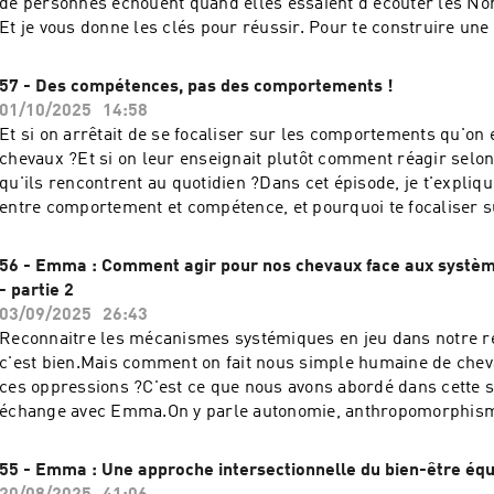
de personnes échouent quand elles essaient d'écouter les Non
l'épisode 46 de ce podcast, où elle nous partage ce que les c
Et je vous donne les clés pour réussir. Pour te construire une
lui ont appris sur la frustration :
respecte les Non de ton cheval sans te mettre en danger, ren
https://leschevauxexplorateurs.lepodcast.fr/46-clio-comment
"Cap sur le Consentement" : https://elearning.leschevauxexp
57 - Des compétences, pas des comportements !
frustration-en-r-plus Envie de me partager tes réactions à ce
sur-le-consentement Envie de me partager tes réactions à cet
01/10/2025
14:58
par ici pour me contacter :Instagram :
par ici pour me contacter :Instagram :
Et si on arrêtait de se focaliser sur les comportements qu'on
https://www.instagram.com/leschevauxexplorateurs/Faceboo
https://www.instagram.com/leschevauxexplorateurs/Faceboo
chevaux ?Et si on leur enseignait plutôt comment réagir selon 
https://www.facebook.com/leschevauxexplorateurs/Email :
https://www.facebook.com/leschevauxexplorateursEmail :
qu'ils rencontrent au quotidien ?Dans cet épisode, je t'expliqu
emilie@leschevauxexplorateurs.frSite Internet :
emilie@leschevauxexplorateurs.frSite Internet :
entre comportement et compétence, et pourquoi te focaliser s
https://leschevauxexplorateurs.fr/
https://leschevauxexplorateurs.fr/
compétences, ça peut tout changer pour ton cheval et toi. Dans cet épisode, je
cite le travail de Céline, d'Aura Education.Et notamment son 
56 - Emma : Comment agir pour nos chevaux face aux systèm
podcast "4380 jours avec son chien", intitulé "Je suis éducatric
- partie 2
n'éduque pas ma chienne (ou presque) ! " Pour me retrouver :S
03/09/2025
26:43
https://leschevauxexplorateurs.fr/Instagram :
Reconnaitre les mécanismes systémiques en jeu dans notre re
https://www.instagram.com/leschevauxexplorateurs/Faceboo
c'est bien.Mais comment on fait nous simple humaine de cheva
https://www.facebook.com/emilie.equi.comportementaliste/E
ces oppressions ?C'est ce que nous avons abordé dans cette 
emilie@leschevauxexplorateurs.fr
échange avec Emma.On y parle autonomie, anthropomorphism
science située, le tout ancré dans la réalité des capacités et l
humaines que nous sommes. Retrouve Emma sur son compte 
55 - Emma : Une approche intersectionnelle du bien-être équi
https://www.instagram.com/aequus.learning/ Envie de me pa