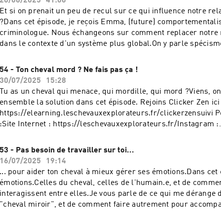
20/08/2025
41:06
réactions à cet épisode ?C'est par ici pour me contacter :Inst
Et si on prenait un peu de recul sur ce qui influence notre re
https://www.instagram.com/leschevauxexplorateurs/Faceboo
?Dans cet épisode, je reçois Emma, (future) comportementalis
https://www.facebook.com/emilie.equi.comportementaliste/E
criminologue. Nous échangeons sur comment replacer notre r
emilie@leschevauxexplorateurs.frSite Internet :
dans le contexte d'un système plus global.On y parle spécism
https://leschevauxexplorateurs.fr/
oppressions et intersectionnalité, pour comprendre les méca
jouent dans la lutte en faveur du bien-être -équin, au-delà de 
54 - Ton cheval mord ? Ne fais pas ça !
individuelle du binôme humaine-cheval. Retrouve Emma sur 
30/07/2025
15:28
Instagram : https://www.instagram.com/aequus.learning/ En
Tu as un cheval qui menace, qui mordille, qui mord ?Viens, on
partager tes réactions à cet épisode ?C'est par ici pour me c
ensemble la solution dans cet épisode. Rejoins Clicker Zen ici 
: https://www.instagram.com/leschevauxexplorateurs/Facebo
https://elearning.leschevauxexplorateurs.fr/clickerzensuivi 
https://www.facebook.com/emilie.equi.comportementaliste/E
:Site Internet : https://leschevauxexplorateurs.fr/Instagram :
emilie@leschevauxexplorateurs.fr Site Internet :
https://www.instagram.com/leschevauxexplorateurs/Faceboo
https://leschevauxexplorateurs.fr/
https://www.facebook.com/emilie.equi.comportementaliste/E
53 - Pas besoin de travailler sur toi...
emilie@leschevauxexplorateurs.fr
16/07/2025
19:14
... pour aider ton cheval à mieux gérer ses émotions.Dans cet 
émotions.Celles du cheval, celles de l'humain.e, et de commen
interagissent entre elles.Je vous parle de ce qui me dérange d
"cheval miroir", et de comment faire autrement pour accomp
dans la gestion de leurs émotions. Article cité dans cet épiso