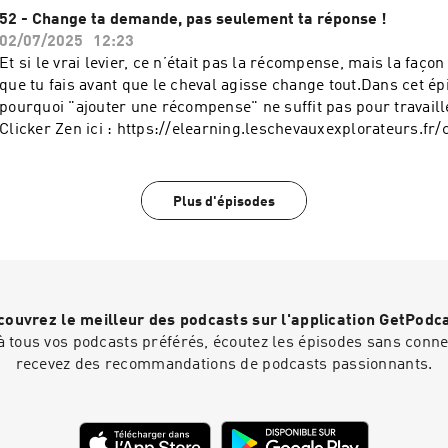
Intersubjectivity and Agency in Human–Horse Relationships D
52 - Change ta demande, pas seulement ta réponse !
Box- and Open-Shed-Stable Environments, Koski & Spännäri 
02/07/2025
12:23
Anthrozoöshttps://www.tandfonline.com/doi/full/10.1080/089
Et si le vrai levier, ce n’était pas la récompense, mais la faç
9 Pour me retrouver :Site Internet :
que tu fais avant que le cheval agisse change tout.Dans cet ép
https://leschevauxexplorateurs.fr/Instagram :
pourquoi "ajouter une récompense" ne suffit pas pour travailler en R
https://www.instagram.com/leschevauxexplorateurs/Faceboo
Clicker Zen ici : https://elearning.leschevauxexplorateurs.fr/
https://www.facebook.com/emilie.equi.comportementaliste/E
emilie@leschevauxexplorateurs.fr
Plus d'épisodes
ouvrez le meilleur des podcasts sur l'application GetPodc
 tous vos podcasts préférés, écoutez les épisodes sans connex
recevez des recommandations de podcasts passionnants.