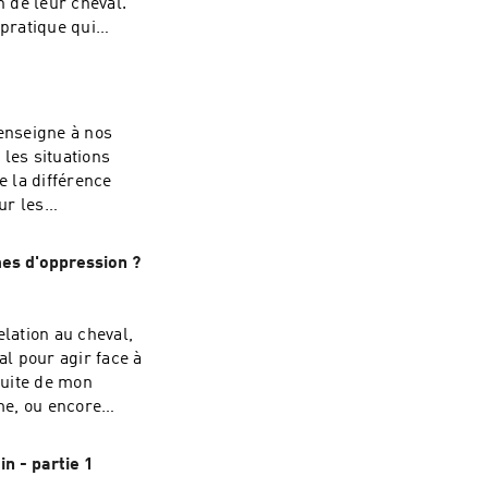
 de leur cheval.
hevaux de Skyros
 pratique qui
dez-vous dans
-eviter-la-
lorateurs.fr/cap-
t épisode ?C'est
 épisode ?C'est
 enseigne à nos
k :
k :
les situations
e la différence
ur les
épisode 10 de son
es d'oppression ?
e canin... Et je
ite Internet :
lation au cheval,
k :
l pour agir face à
mail :
suite de mon
e, ou encore
imites des
Instagram :
n - partie 1
rtager tes