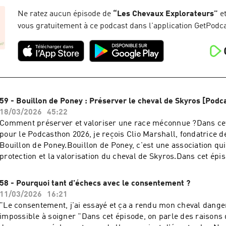
cet épisode ?C'est par ici pour me contacter :Instagram :
https://www.instagram.com/leschevauxexplorateurs/Faceboo
Ne ratez aucun épisode de
“
Les Chevaux Explorateurs
”
et
https://www.facebook.com/leschevauxexplorateursEmail :
vous gratuitement à ce podcast dans l'application GetPodca
emilie@leschevauxexplorateurs.frSite Internet :
https://leschevauxexplorateurs.fr/
59 - Bouillon de Poney : Préserver le cheval de Skyros [Pod
18/03/2026
45:22
Comment préserver et valoriser une race méconnue ?Dans cet
pour le Podcasthon 2026, je reçois Clio Marshall, fondatrice de
Bouillon de Poney.Bouillon de Poney, c'est une association qui 
protection et la valorisation du cheval de Skyros.Dans cet épis
parle de ce petit cheval grec en nous donnant envie d'aller à s
retrace l'histoire de ce projet au long cours. Pour soutenir l'a
58 - Pourquoi tant d'échecs avec le consentement ?
er pour 15€ l'année (et accéder au projet "Quatre à la maison") :
11/03/2026
16:21
https://www.bouillondeponey.com/adhesion/ rejoindre le tea
"Le consentement, j'ai essayé et ça a rendu mon cheval dang
mois : https://www.teaming.net/bouillondeponey partager cet
impossible à soigner "Dans cet épisode, on parle des raisons 
faire connaitre Bouillon de Poney au plus grand nombre ! Retrouve Clio dans