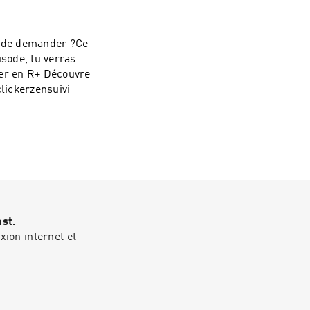
iffer Between
(2024)
27936.2024.232099
on de demander ?Ce
isode, tu verras
+ Découvre
k :
clickerzensuivi
mail :
ast.
ion internet et