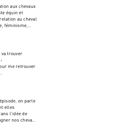
agram :
lation aux chevaux
k :
te équin et
mail :
elation au cheval
e, féminisme,
nismes qui se
l'échelle
son compte
vie de me
 va trouver
ontacter :Instagram
:
ok :
Pour me retrouver
mail :
k :
mail :
épisode, on parle
t elles
ans l'idée de
agner nos chevaux
de : Experiences of