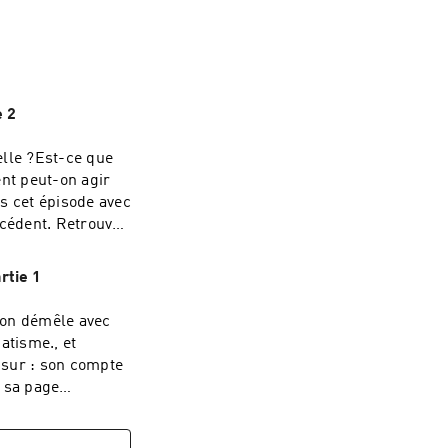
e 2
elle ?Est-ce que
nt peut-on agir
s cet épisode avec
écédent. Retrouve
ebook :
rtie 1
 site Internet :
, on démêle avec
atisme., et
k :
 sa page
56716657 son site