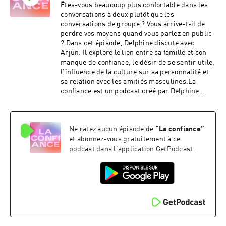
Êtes-vous beaucoup plus confortable dans les
conversations à deux plutôt que les
conversations de groupe ? Vous arrive-t-il de
perdre vos moyens quand vous parlez en public
? Dans cet épisode, Delphine discute avec
Arjun. Il explore le lien entre sa famille et son
manque de confiance, le désir de se sentir utile,
l'influence de la culture sur sa personnalité et
sa relation avec les amitiés masculines.La
confiance est un podcast créé par Delphine
Ruaro. La musique est de Virgil Arles
(Musicbed) et l'identité visuelle de Floriane
Rousselot.Retrouvez nous sur Instagram
Ne ratez aucun épisode de
“
La confiance
”
@laconfiancepodcast.
et abonnez-vous gratuitement à ce
podcast dans l'application GetPodcast.