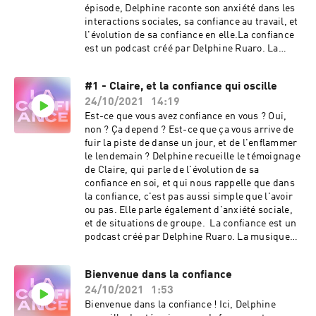
épisode, Delphine raconte son anxiété dans les
interactions sociales, sa confiance au travail, et
l'évolution de sa confiance en elle.La confiance
est un podcast créé par Delphine Ruaro. La
musique est de Virgil Arles (Musicbed) et
l'identité visuelle de Floriane
#1 - Claire, et la confiance qui oscille
Rousselot.Retrouvez nous sur Instagram
24/10/2021
14:19
@laconfiancepodcast.
Est-ce que vous avez confiance en vous ? Oui,
non ? Ça depend ? Est-ce que ça vous arrive de
fuir la piste de danse un jour, et de l'enflammer
le lendemain ? Delphine recueille le témoignage
de Claire, qui parle de l'évolution de sa
confiance en soi, et qui nous rappelle que dans
la confiance, c'est pas aussi simple que l'avoir
ou pas. Elle parle également d'anxiété sociale,
et de situations de groupe. La confiance est un
podcast créé par Delphine Ruaro. La musique
est de Virgil Arles (Musicbed) et l'identité
visuelle de Floriane Rousselot.Retrouvez nous
Bienvenue dans la confiance
sur Instagram @laconfiancepodcast.
24/10/2021
1:53
Bienvenue dans la confiance ! Ici, Delphine