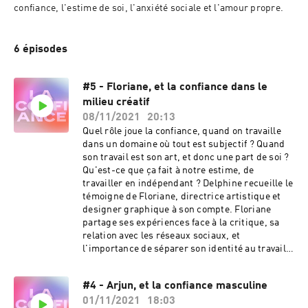
confiance, l'estime de soi, l'anxiété sociale et l'amour propre.
6 épisodes
#5 - Floriane, et la confiance dans le
milieu créatif
08/11/2021
20:13
Quel rôle joue la confiance, quand on travaille
dans un domaine où tout est subjectif ? Quand
son travail est son art, et donc une part de soi ?
Qu'est-ce que ça fait à notre estime, de
travailler en indépendant ? Delphine recueille le
témoigne de Floriane, directrice artistique et
designer graphique à son compte. Floriane
partage ses expériences face à la critique, sa
relation avec les réseaux sociaux, et
l'importance de séparer son identité au travail
et personnelle.La confiance est un podcast créé
par Delphine Ruaro. La musique est de Virgil
#4 - Arjun, et la confiance masculine
Arles (Musicbed) et l'identité visuelle de
01/11/2021
18:03
Floriane Rousselot.