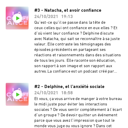
#3 - Natacha, et avoir confiance
24/10/2021
19:13
Qu'est-ce qu'il se passe dans la tête de
ceux·celles qui ont confiance en eux·elles ? Et
d'où vient leur confiance ? Delphine discute
avec Natacha, qui sait se reconnaître à sa juste
valeur. Elle contraste les témoignages des
épisodes précédents en partageant ses
réactions et raisonnements dans des situations
de tous les jours. Elle raconte son éducation,
son rapport à son image et son rapport aux
autres.La confiance est un podcast créé par
Delphine Ruaro. La musique est de Virgil Arles
(Musicbed) et l'identité visuelle de Floriane
#2 - Delphine, et l'anxiété sociale
Rousselot.Retrouvez nous sur Instagram
24/10/2021
18:58
@laconfiancepodcast.
Et vous, ça vous arrive de manger à votre bureau
le midi juste pour éviter les interactions
sociales ? De vous sentir complètement à l'écart
d'un groupe ? De devoir quitter un événement
parce que vous avez l'impression que tout le
monde vous juge ou vous ignore ? Dans cet