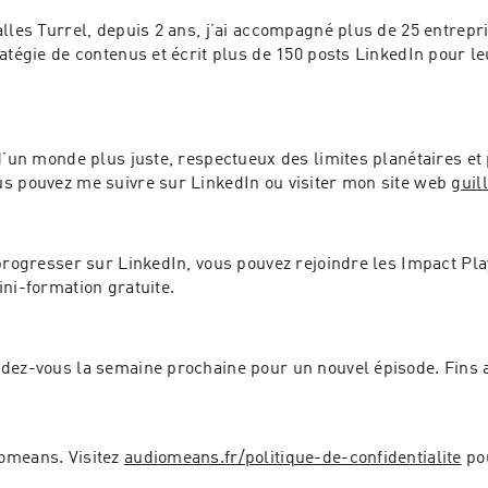
lles Turrel, depuis 2 ans, j’ai accompagné plus de 25 entrepr
atégie de contenus et écrit plus de 150 posts LinkedIn pour leu
d’un monde plus juste, respectueux des limites planétaires et p
s pouvez me suivre sur LinkedIn ou visiter mon site web 
guil
progresser sur LinkedIn, vous pouvez rejoindre les Impact Pla
inscrivant à ma mini-formation gratuite. 
dez-vous la semaine prochaine pour un nouvel épisode. Fins a
means. Visitez 
audiomeans.fr/politique-de-confidentialite
 po