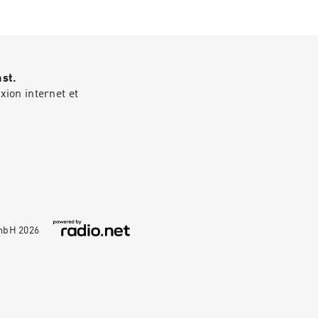
devenir visible
politique-de-
ast.
ion internet et
GmbH
2026