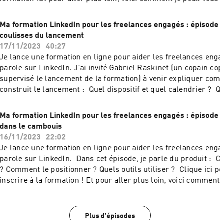
confidentialite pour plus d'informations.
les posts LinkedIn des CEO des entreprises à impact 👉 Je c
pour qu'elles postent une fois par semaine sur LinkedIn 👉 J
Ma formation LinkedIn pour les freelances engagés : épisode 
gratuitement : rejoignez les +500 entreprises et freelances à 
coulisses du lancement
suivi mon mini-cours gratuit en 4 e-mails pour devenir visible
17/11/2023
40:27
LinkedInHébergé par Audiomeans. Visitez audiomeans.fr/poli
Je lance une formation en ligne pour aider les freelances eng
confidentialite pour plus d'informations.
parole sur LinkedIn. J’ai invité Gabriel Raskinet (un copain co
supervisé le lancement de la formation) à venir expliquer co
construit le lancement : Quel dispositif et quel calendrier ? Quels outils ? Quel
arc narratif ? Quels canaux de distribution pour organiser la communication ?
Quels messages on a fait passer ? Clique ici pour te pré-inscrire à la formation
Ma formation LinkedIn pour les freelances engagés : épisode 
!Et pour aller plus loin, voici comment je peux vous aider : 👉
dans le cambouis
LinkedIn des CEO des entreprises à impact 👉 Je coache vos 
16/11/2023
22:02
qu'elles postent une fois par semaine sur LinkedIn 👉 Je vou
Je lance une formation en ligne pour aider les freelances eng
gratuitement : rejoignez les +500 entreprises et freelances à 
parole sur LinkedIn. Dans cet épisode, je parle du produit : Comment le créer
suivi mon mini-cours gratuit en 4 e-mails pour devenir visible
ment le positionner ? Quels outils utiliser ? Clique ici pour te pré-
LinkedInHébergé par Audiomeans. Visitez audiomeans.fr/poli
inscrire à la formation ! Et pour aller plus loin, voici commen
confidentialite pour plus d'informations.
aider : 👉 J'écris les posts LinkedIn des CEO des entreprises
coache vos équipes pour qu'elles postent une fois par semain
Je vous forme gratuitement : rejoignez les +500 entreprises et
Plus d'épisodes