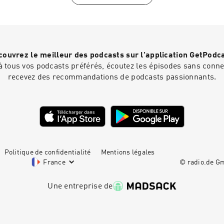
impact qui ont suivi mon mini-cours gratuit en 4 e-mails pour 
sur LinkedInHébergé par Audiomeans. Visitez audiomeans.fr/
confidentialite pour plus d'informations.
ouvrez le meilleur des podcasts sur l'application GetPodc
 tous vos podcasts préférés, écoutez les épisodes sans connex
recevez des recommandations de podcasts passionnants.
Politique de confidentialité
Mentions légales
France
© radio.de 
Une entreprise de