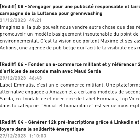
raconter cette aventure et de nous partager la manière dont e
[Rediff] 08 - S'engager pour une publicité responsable et fair
pas ses convictions et ses engagements.Et pour aller plus loi
campagne de la Luftansa pour grennwashing
je peux vous aider : 👉 J'écris les posts LinkedIn des CEO des
31/12/2023
49:21
impact 👉 Je coache vos équipes pour qu'elles postent une fo
Imaginez si la pub pouvait nous vendre autre chose que des r
sur LinkedIn 👉 Je vous forme gratuitement : rejoignez les +5
promouvoir un modèle basiquement insoutenable du point de
freelances à impact qui ont suivi mon mini-cours gratuit en 4
environnemental. C’est la vision que portent Maxime et ses as
devenir visible sur LinkedInHébergé par Audiomeans. Visitez
Actions, une agence de pub belge qui facilite la visibilité de
audiomeans.fr/politique-de-confidentialite pour plus d'inform
auprès des médias belges. Sélection de ses clients, vision d’u
responsable et utilisation de LinkedIn pour porter ses combats 
[Rediff] 06 - Fonder un e-commerce militant et y référencer 2
Lufthansa et TUI pris la main dans le pot de peinture verte), 
d'articles de seconde main avec Maud Sarda
nous parler de tout ça dans ce nouvel épisode d’Impact Playe
29/12/2023
46:43
!Et pour aller plus loin, voici comment je peux vous aider : 👉
Label Emmaüs, c'est un e-commerce militant. Une plateforme
LinkedIn des CEO des entreprises à impact 👉 Je coache vos 
alternative engagée à Amazon et à certains modèles de seco
qu'elles postent une fois par semaine sur LinkedIn 👉 Je vou
Sarda, co-fondatrice et directrice de Label Emmaüs, Top Voic
gratuitement : rejoignez les +500 entreprises et freelances à 
dans la catégorie "Social et humanitaire" est venue nous expl
suivi mon mini-cours gratuit en 4 e-mails pour devenir visible
fonctionnement de cette entreprise solidaire. On a parlé eng
LinkedInHébergé par Audiomeans. Visitez audiomeans.fr/poli
storytelling, valeurs et présence LinkedIn. Bonne écoute !Et p
[Rediff] 04 - Générer 12k pré-inscriptions grâce à LinkedIn 
confidentialite pour plus d'informations.
loin, voici comment je peux vous aider : 👉 J'écris les posts 
foyers dans la solidarité énergétique
des entreprises à impact 👉 Je coache vos équipes pour qu'el
27/12/2023
1:10:03