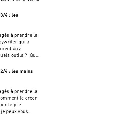
oache vos équipes
e vous forme
3/4 : les
impact qui ont
 sur
tique-de-
agés à prendre la
pywriter qui a
mment on a
2/4 : les mains
 J'écris les posts
équipes pour
s forme
agés à prendre la
impact qui ont
 sur
tique-de-
t je peux vous
 à impact 👉 Je
e sur LinkedIn 👉
 freelances à