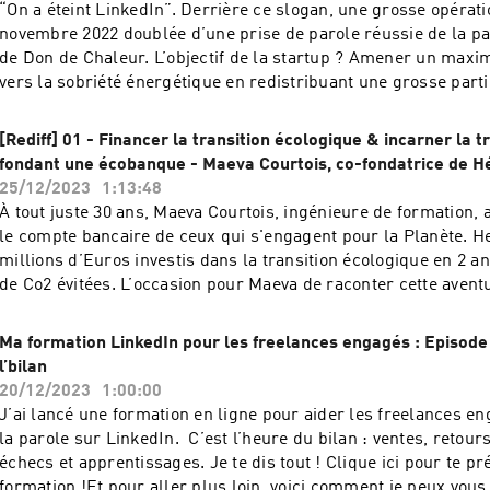
fois par semaine sur LinkedIn 👉 Je vous forme gratuitement :
“On a éteint LinkedIn”. Derrière ce slogan, une grosse opérati
+500 entreprises et freelances à impact qui ont suivi mon min
novembre 2022 doublée d’une prise de parole réussie de la pa
4 e-mails pour devenir visible sur LinkedInHébergé par Audio
de Don de Chaleur. L’objectif de la startup ? Amener un max
audiomeans.fr/politique-de-confidentialite pour plus d'inform
vers la sobriété énergétique en redistribuant une grosse par
d’énergie réalisées à des associations luttant contre la précar
Bilan de l’opération : 1 Million de vues, 12.000 pré-inscrits sui
[Rediff] 01 - Financer la transition écologique & incarner la 
LinkedIn et plus de 8.000 utilisateurs de l’application durant l’
fondant une écobanque - Maeva Courtois, co-fondatrice de Hé
eu la chance de recevoir Matthieu Sattler, un des co-fondateu
25/12/2023
1:13:48
Chaleur pour discuter des coulisses de l’opération, de la stra
À tout juste 30 ans, Maeva Courtois, ingénieure de formation, 
de la coordination des prises de parole. Bref, de tout ce qu’il f
le compte bancaire de ceux qui s'engagent pour la Planète. Hel
cette opération réussie. Bonne écoute ! Les liens utiles : Les 
millions d’Euros investis dans la transition écologique en 2 an
Matthieu et Pascale : Quelques prises de parole impactantes 
de Co2 évitées. L’occasion pour Maeva de raconter cette avent
cours de l’opération : Le post sur Jean-Marc Jancovici Le post
partager la manière dont elle imprime pas à pas ses convictio
économies d’eau (Matthieu sous la douche) Le post de Pascale
engagements. Bonne écoute !Et pour aller plus loin, voici co
Ma formation LinkedIn pour les freelances engagés : Episode 4
des pâtesEt pour aller plus loin, voici comment je peux vous a
aider : 👉 J'écris les posts LinkedIn des CEO des entreprises
l’bilan
les posts LinkedIn des CEO des entreprises à impact 👉 Je c
coache vos équipes pour qu'elles postent une fois par semain
20/12/2023
1:00:00
pour qu'elles postent une fois par semaine sur LinkedIn 👉 J
Je vous forme gratuitement : rejoignez les +500 entreprises et
J’ai lancé une formation en ligne pour aider les freelances e
gratuitement : rejoignez les +500 entreprises et freelances à 
impact qui ont suivi mon mini-cours gratuit en 4 e-mails pour 
la parole sur LinkedIn. C’est l’heure du bilan : ventes, retours
suivi mon mini-cours gratuit en 4 e-mails pour devenir visible
sur LinkedInHébergé par Audiomeans. Visitez audiomeans.fr/
échecs et apprentissages. Je te dis tout ! Clique ici pour te pr
LinkedInHébergé par Audiomeans. Visitez audiomeans.fr/poli
confidentialite pour plus d'informations.
formation !Et pour aller plus loin, voici comment je peux vous 