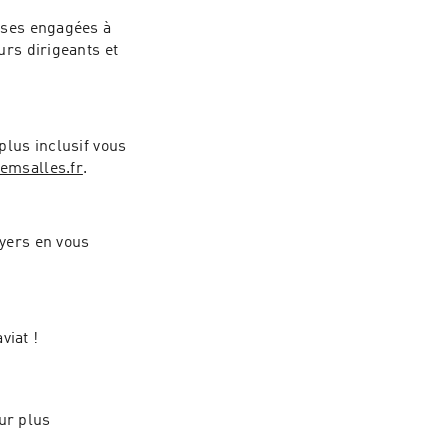
ises engagées à 
rs dirigeants et 
lus inclusif vous 
lemsalles.fr
.
yers en vous 
viat !
ur plus 