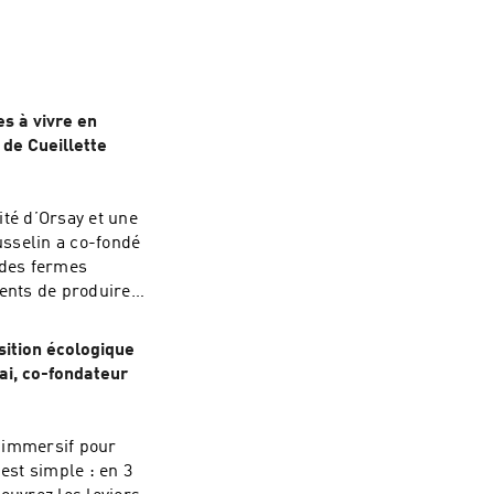
es à vivre en
 de Cueillette
ité d’Orsay et une
usselin a co-fondé
 des fermes
ients de produire
, c’est
 Paris ainsi que
sition écologique
se de Football ou
vai, co-fondateur
ur de
nter cette aventure
viction de villes
r immersif pour
 aller plus loin,
est simple : en 3
dIn des CEO des