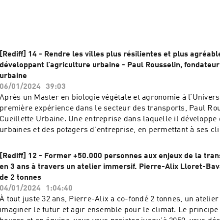
[Rediff] 14 - Rendre les villes plus résilientes et plus agréabl
développant l’agriculture urbaine - Paul Rousselin, fondateur
urbaine
06/01/2024
39:03
Après un Master en biologie végétale et agronomie à l’Univers
première expérience dans le secteur des transports, Paul Ro
Cueillette Urbaine. Une entreprise dans laquelle il développe
urbaines et des potagers d’entreprise, en permettant à ses cl
des fruits et légumes sains en circuit court. Cueillette Urbaine
aujourd’hui plusieurs grosses fermes urbaines exploitées sur
[Rediff] 12 - Former +50.000 personnes aux enjeux de la tran
des potagers d’entreprise pour L’Oréal, la Fédération Françai
en 3 ans à travers un atelier immersif. Pierre-Alix Lloret-Ba
Radio France, ainsi que des teambuildings et animations auto
de 2 tonnes
l’alimentation et la biodiversité. L’occasion pour Paul de raco
04/01/2024
1:04:40
et de nous partager la manière dont il déploie pas à pas sa con
À tout juste 32 ans, Pierre-Alix a co-fondé 2 tonnes, un atelie
plus résilientes et plus autosuffisantes. Bonne écoute !Et pour
imaginer le futur et agir ensemble pour le climat. Le principe 
voici comment je peux vous aider : 👉 J'écris les posts Linke