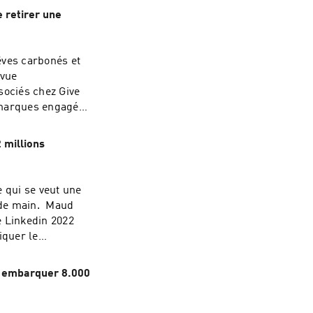
lle imprime pas à
e retirer une
n, voici comment
 entreprises à
is par semaine
êves carbonés et
00 entreprises et
 vue
 e-mails pour
sociés chez Give
s marques engagées
ations.
ne publicité plus
(et faire plier
 millions
Maxime est venu
rs. Bonne écoute
 J'écris les posts
 qui se veut une
équipes pour
nde main. Maud
s forme
e Linkedin 2022
impact qui ont
iquer le
 sur
agement,
tique-de-
our aller plus
et embarquer 8.000
LinkedIn des CEO
les postent une