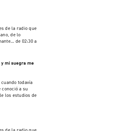
s de la radio que
iano, de lo
ante... de 02:30 a
a y mi suegra me
 cuando todavía
 conoció a su
e los estudios de
s de la radio que