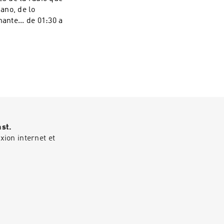
iano, de lo
ante... de 01:30 a
ast.
ion internet et