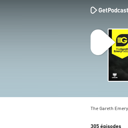
The Gareth Emery
305 épisodes