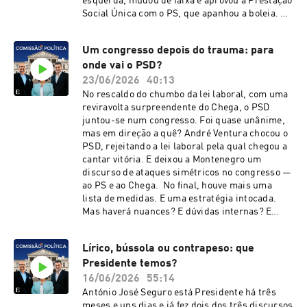
esquerda, mudou de faixa e aprovou a Prestação
Social Única com o PS, que apanhou a boleia. O
que é que isto quer dizer para o Orçamento do
Estado e para os tempos que se seguem? Os
Um congresso depois do trauma: para
comentários são de Liliana Valente,
onde vai o PSD?
coordenadora de Política do Expresso, de
Eunice Lourenço, editora de Política e de David
23/06/2026
40:13
Dinis, diretor-adjunto, com a moderação de
No rescaldo do chumbo da lei laboral, com uma
Vítor Matos. A sonoplastia é de Salomé Rita e a
reviravolta surpreendente do Chega, o PSD
ilustração da autoria de Carlos Paes.See
juntou-se num congresso. Foi quase unânime,
omnystudio.com/listener for privacy
mas em direção a quê? André Ventura chocou o
information.
PSD, rejeitando a lei laboral pela qual chegou a
cantar vitória. E deixou a Montenegro um
discurso de ataques simétricos no congresso —
ao PS e ao Chega. No final, houve mais uma
lista de medidas. E uma estratégia intocada.
Mas haverá nuances? E dúvidas internas? E
Orçamento, haverá? Esta Comissão Política tem
comentários de Eunice Lourenço, Liliana
Lírico, bússola ou contrapeso: que
Valente e Paula Caeiro Varela, com moderação
Presidente temos?
de David Dinis. A sonoplastia é de Salomé Rita e
a ilustração de Carlos Paes. See
16/06/2026
55:14
omnystudio.com/listener for privacy
António José Seguro está Presidente há três
information.
meses e uns dias e já fez dois dos três discursos