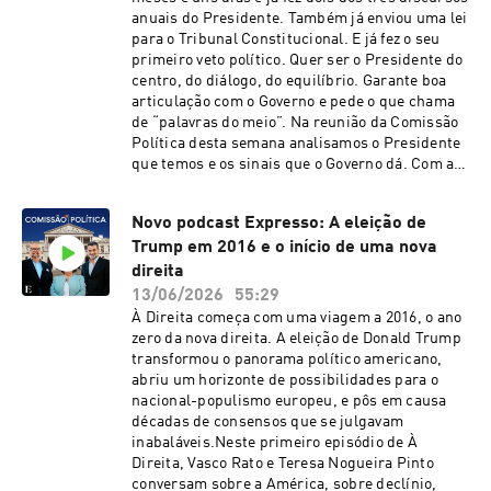
anuais do Presidente. Também já enviou uma lei
para o Tribunal Constitucional. E já fez o seu
primeiro veto político. Quer ser o Presidente do
centro, do diálogo, do equilíbrio. Garante boa
articulação com o Governo e pede o que chama
de “palavras do meio”. Na reunião da Comissão
Política desta semana analisamos o Presidente
que temos e os sinais que o Governo dá. Com a
jornalista Rita Dinis, que acompanhou a visita
de Seguro ao Luxemburgo, e o comissário
Novo podcast Expresso: A eleição de
residente Vítor Matos, que cobriu as
Trump em 2016 e o início de uma nova
celebrações do Dia de Portugal nos Açores. E
com David Dinis, também comissário residente,
direita
que criou a página de Instagram onde nos
13/06/2026
55:29
podem seguir. A sonoplastia deste episódio é da
À Direita começa com uma viagem a 2016, o ano
Salomé Rita e a ilustração é do Carlos Paes.See
zero da nova direita. A eleição de Donald Trump
omnystudio.com/listener for privacy
transformou o panorama político americano,
information.
abriu um horizonte de possibilidades para o
nacional-populismo europeu, e pôs em causa
décadas de consensos que se julgavam
inabaláveis.Neste primeiro episódio de À
Direita, Vasco Rato e Teresa Nogueira Pinto
conversam sobre a América, sobre declínio,