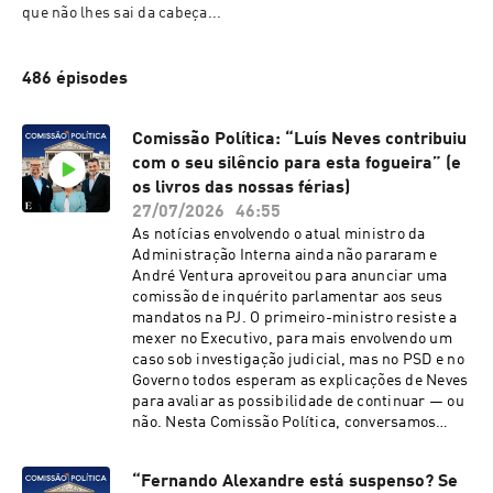
que não lhes sai da cabeça...
486 épisodes
Comissão Política: “Luís Neves contribuiu
com o seu silêncio para esta fogueira” (e
os livros das nossas férias)
27/07/2026
46:55
As notícias envolvendo o atual ministro da
Administração Interna ainda não pararam e
André Ventura aproveitou para anunciar uma
comissão de inquérito parlamentar aos seus
mandatos na PJ. O primeiro-ministro resiste a
mexer no Executivo, para mais envolvendo um
caso sob investigação judicial, mas no PSD e no
Governo todos esperam as explicações de Neves
para avaliar as possibilidade de continuar — ou
não. Nesta Comissão Política, conversamos
sobre isto e sobre os timings ideias e possíveis
de uma remodelação ministerial. Além do papel
“Fernando Alexandre está suspenso? Se
do Presidente da República nestes casos. No