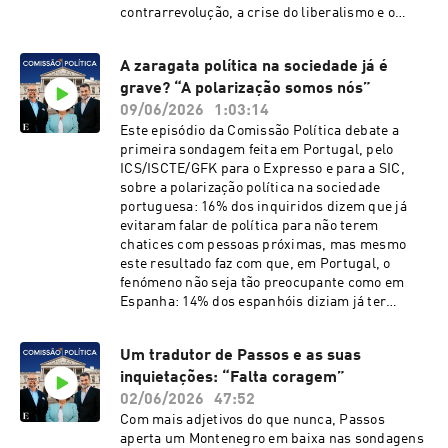
contrarrevolução, a crise do liberalismo e o
futuro da política americana. O ex-presidente
da FLAD tem estado mais empenhado em
A zaragata política na sociedade já é
compreender Trump e o Trumpismo do que em
grave? “A polarização somos nós”
adjetivá-lo: o que é que Trump representa, o que
veio fazer, e porque é que quem pensa que
09/06/2026
1:03:14
Trump é um interregno e tudo voltará ao que era
Este episódio da Comissão Política debate a
está muito enganado.Vasco Rato é doutorado
primeira sondagem feita em Portugal, pelo
pela Universidade de Georgetown e professor
ICS/ISCTE/GFK para o Expresso e para a SIC,
universitário. Foi presidente da Fundação Luso-
sobre a polarização política na sociedade
Americana para o Desenvolvimento entre 2014 e
portuguesa: 16% dos inquiridos dizem que já
2019 e é autor de livros como “De Mao a Xi: O
evitaram falar de política para não terem
Ressurgimento da China” e “Tsunami: Trump,
chatices com pessoas próximas, mas mesmo
trumpismo e a Europa”.See
este resultado faz com que, em Portugal, o
omnystudio.com/listener for privacy
fenómeno não seja tão preocupante como em
information.
Espanha: 14% dos espanhóis diziam já ter
rompido relações com amigos ou familiares por
discussões partidárias. Em Portugal, esses são
Um tradutor de Passos e as suas
apenas 3%. Também vamos analisar aqueles
inquietações: “Falta coragem”
que tentam gerar ódio, mais do que polarização
- a extrema-direita - e que fizeram uma cimeira
02/06/2026
47:52
europeia sobre remigração na Figueira da Foz.
Com mais adjetivos do que nunca, Passos
Os comentários são de Martim Silva, diretor-
aperta um Montenegro em baixa nas sondagens