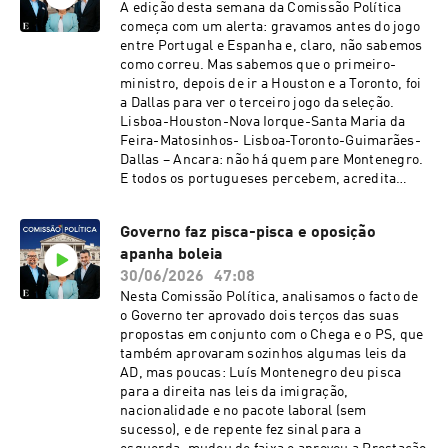
A edição desta semana da Comissão Política
começa com um alerta: gravamos antes do jogo
entre Portugal e Espanha e, claro, não sabemos
como correu. Mas sabemos que o primeiro-
ministro, depois de ir a Houston e a Toronto, foi
a Dallas para ver o terceiro jogo da seleção.
Lisboa-Houston-Nova Iorque-Santa Maria da
Feira-Matosinhos- Lisboa-Toronto-Guimarães-
Dallas – Ancara: não há quem pare Montenegro.
E todos os portugueses percebem, acredita
Hugo Soares. Todos, menos os “invejosos”, os
“queques” e os comentadores, disse o líder
Governo faz pisca-pisca e oposição
parlamentar do PSD, explicando também que o
apanha boleia
primeiro-ministro é como que um “amuleto” da
seleção. Se foi amuleto ou não, não sabemos.
30/06/2026
47:08
Mas fizemos a vontade a Hugo Soares e
Nesta Comissão Política, analisamos o facto de
encontramos o que comentar sobre o primeiro-
o Governo ter aprovado dois terços das suas
ministro em modo de voo. Os comentários estão
propostas em conjunto com o Chega e o PS, que
por conta de David Dinis, Paula Caeiro Varela e
também aprovaram sozinhos algumas leis da
João Pedro Henriques, a sonoplastia desta
AD, mas poucas: Luís Montenegro deu pisca
edição é de Tomás Delfim e Salomé Rita e a
para a direita nas leis da imigração,
ilustração é de Carlos Paes.See
nacionalidade e no pacote laboral (sem
omnystudio.com/listener for privacy
sucesso), e de repente fez sinal para a
information.