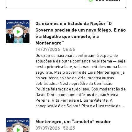
Os exames e o Estado da Nação: “O
Governo precisa de um novo fôlego. E não
é a Bugalho que compete, é a
Montenegro”
14/07/2026
56:56
Os exames nacionais continuam à espera de
soluções e de outra confiança no sistema — seja
nesta primeira fase, seja nas revisões ou na fase
seguinte. Mas o Governo de Luís Montenegro, já
no seu terceiro ano de vida, mostra outras
debilidades. Neste episódio da Comissão
Política falamos de tudo isso. Sob moderação de
David Dinis, com comentários de João Vieira
Pereira, Rita Ferreira e Liliana Valente. A
sonoplastia é de Salomé Rita e a ilustração de
Carlos Paes.See omnystudio.com/listener for
privacy information.
Montenegro, um “amuleto” voador
07/07/2026
52:25