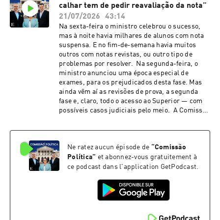
calhar tem de pedir reavaliação da nota”
final, todos falam dos livros que levam de férias,
incluindo os comissários Vítor Matos e Eunice
21/07/2026
43:14
Lourenço. Comentários de Paula Caeiro Varela,
Na sexta-feira o ministro celebrou o sucesso,
João Pedro Henriques e Liliana Valente, com
mas à noite havia milhares de alunos com nota
com moderação de David Dinis. See
suspensa. E no fim‑de‑semana havia muitos
omnystudio.com/listener for privacy
outros com notas revistas, ou outro tipo de
information.
problemas por resolver. Na segunda-feira, o
ministro anunciou uma época especial de
exames, para os prejudicados desta fase. Mas
ainda vêm aí as revisões de prova, a segunda
fase e, claro, todo o acesso ao Superior — com
possíveis casos judiciais pelo meio. A Comissão
Política também foi à segunda fase, com os
mesmos comentadores da semana passada:
João Vieira Pereira, Liliana Valente e Rita
Ne ratez aucun épisode de
“
Comissão
Ferreira, com moderação de David Dinis,
sonoplastia de Salomé Rita e ilustração de
Política
”
et abonnez-vous gratuitement à
Carlos Paes.See omnystudio.com/listener for
ce podcast dans l'application GetPodcast.
privacy information.