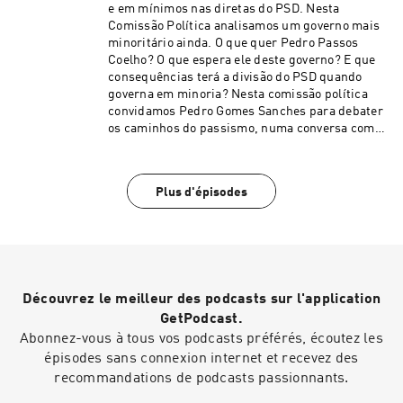
adjunto da SIC, Micael Pereira, grande repórter
e em mínimos nas diretas do PSD. Nesta
do Expresso e David Dinis, diretor-adjunto, com
Comissão Política analisamos um governo mais
a moderação de Vítor Matos. A sonoplastia é da
minoritário ainda. O que quer Pedro Passos
responsabilidade de Tomás Delfim e a ilustração
Coelho? O que espera ele deste governo? E que
é da autoria de Carlos Paes.See
consequências terá a divisão do PSD quando
omnystudio.com/listener for privacy
governa em minoria? Nesta comissão política
information.
convidamos Pedro Gomes Sanches para debater
os caminhos do passismo, numa conversa com
Paulo Baldaia e Vitor Matos e moderação de
David Dinis. A sonoplastia é de Tomás Delfim e a
ilustração de Carlos Paes.See
Plus d'épisodes
omnystudio.com/listener for privacy
information.
Découvrez le meilleur des podcasts sur l'application
GetPodcast.
Abonnez-vous à tous vos podcasts préférés, écoutez les
épisodes sans connexion internet et recevez des
recommandations de podcasts passionnants.