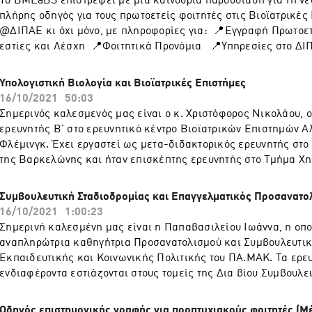
Το BMLaBS επιστρέφει με μια καινούρια παρουσίαση για τη νέα
ακαδημαϊκού έτους. Ο κύριος Παππάς, είναι παθολόγος, που ζ
μας με θέμα "Συμβουλευτική Σταδιοδρομίας και Επαγγελματικ
πλήρης οδηγός για τους πρωτοετείς φοιτητές στις Βιοϊατρικές
στα Ιωάννινα. Απόφοιτος και διδάκτορας της Ιατρικής Σχολής 
Προσανατολισμός": ➡️ https://www.youtube.com/watch?v=_
@ΔΙΠΑΕ κι όχι μόνο, με πληροφορίες για: 📍Εγγραφή Πρωτο
Iωαννίνων, εστιάζει από 20ετίας ερευνητικά σε θέματα λοιμώξ
εστίες και Λέσχη 📍Φοιτητικά Προνόμια 📍Υπηρεσίες στο ΔΙ
ζωονόσων, καθώς και σε ζητήματα ετοιμότητας απέναντι στην
Μετακίνηση και Διαμονή στη Θεσσαλονίκη 📍Ζωή στη Θεσσα
εκούσιων και αυτόματων επιδημιών. Το βίντεο της παρουσίαση
πολλά άλλα.. Το βίντεο του οδηγού εδώ: https://www.youtube
Υπολογιστική Βιολογία και Βιοϊατρικές Επιστήμες
https://www.youtube.com/watch?v=wxvHBs5m95Y
v=SLSJ6btgYow
16/10/2021
50:03
Σημερινός καλεσμενός μας είναι ο κ. Χριστόφορος Νικολάου, ο
ερευνητής Β' στο ερευνητικό κέντρο Βιοϊατρικών Επιστημών 
Φλέμινγκ. Έχει εργαστεί ως μετα-διδακτορικός ερευνητής στο
της Βαρκελώνης και ήταν επισκέπτης ερευνητής στο Τμήμα Χη
Πανεπιστημίου της Βοστώνης. Επίσης, εργάστηκε ως διδάσκω
Τμήμα Βιολογίας του Πανεπιστημίου Κρήτης, στο οποίο εξελέγ
Συμβουλευτική Σταδιοδρομίας και Επαγγελματικός Προσανατο
Επίκουρου Καθηγητή. Τα ερευνητικά του ενδιαφέροντα επικεντ
16/10/2021
1:00:23
θέματα Υπολογιστικής Γονιδιωματικής με έμφαση στην δομή κα
Σημερινή καλεσμένη μας είναι η Παπαβασιλείου Ιωάννα, η οπο
χρωματίνης και την εξέλιξη της γονιδιωματικής αρχιτεκτονική
αναπληρώτρια καθηγήτρια Προσανατολισμού και Συμβουλευτικ
συζητάει μαζί μας για την επιστήμη της Υπολογιστικής Βιολογί
Εκπαιδευτικής και Κοινωνικής Πολιτικής του ΠΑ.ΜΑΚ. Τα ερευ
είναι, και πώς σχετίζεται με την Βιοπληροφορική, τη Στατιστικ
ενδιαφέροντα εστιάζονται στους τομείς της Δια βίου Συμβουλε
αναλύσεις δεδομένων μεγάλης κλίμακας. Επίσης, μας εξηγεί
Eπαγγελματικής Aνάπτυξης και Σταδιοδρομίας, της Ανάπτυξης
να απασχοληθεί κάποιος με σπουδές στις Βιοϊατρικές Επιστήμ
Management Σταδιοδρομίας και της Εκπαιδευτικής και Επαγγ
Oδηγός επιστημονικής γραφής για προπτυχιακούς φοιτητές (Μ