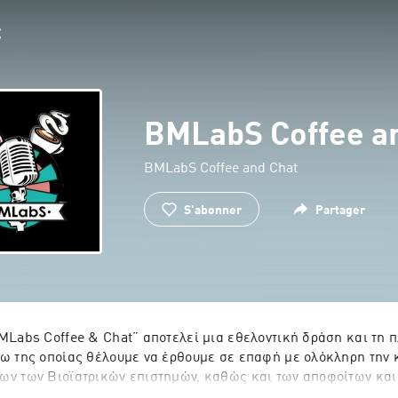
BMLabS Coffee a
BMLabS Coffee and Chat
S'abonner
Partager
MLabs Coffee & Chat” αποτελεί μια εθελοντική δράση και τη 
ω της οποίας θέλουμε να έρθουμε σε επαφή με ολόκληρη την κ
ων των Βιοϊατρικών επιστημών, καθώς και των αποφοίτων και
στηρίων. Στόχος μας, η δημιουργία συζητήσεων και η διοργάν