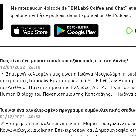
Εκπαίδευσης της Ιατρικής Α.Π.Θ. Τα ερευνητικά του ενδιαφέρο
στην Κλινική Φαρμακολογία, τη Φαρμακοεπαγρύπνηση (ασφάλ
Ne ratez aucun épisode de
“
BMLabS Coffee and Chat
”
et 
εμβολίων και ασφάλεια ασθενών) και στην Ψυχιατρική Επιδημ
gratuitement à ce podcast dans l'application GetPodcast.
Φαρμακοεπιδημιολογία. Στην παρούσα φάση είναι συντονιστή
διερεύνησης της ανοσογονικότητας των COVID-19 εμβολίων στ
πληθυσμό ενώ παράλληλα είναι κύριος ερευνητής της πολυκεν
μελέτης RTOC. Διαβάστε περισσότερα για το μεταπτυχιακό 
"Εμβόλια και λοιμώδη νοσήματα" στον παρακάτω σύνδεσμο: ➡
https://www.eduguide.gr/grad/program/aristoteleio-emvolia
Πώς είναι ένα μεταπτυχιακό στο εξωτερικό, π.χ. στη Δανία;!
nosimata,2989
12/01/2022
26:18
📌 Σημερινή καλεσμένη μας είναι η Ιωάννα Μουγιολάρη, η οποί
του τμήματος Ιατρικών Εργαστηρίων του Α.Τ.Ε.Ι.Θ. (νυν Βιοϊατ
του Διεθνούς Πανεπιστημίου της Ελλάδος, ΔΙ.ΠΑ.Ε.) και του μ
Human Biology του Πανεπιστημίου της Κοπεγχάγης. H Ιωάννα ζ
στην Δανία. ❗️Σε αυτό το επεισόδιο η Ιωάννα μας περιγράφει τ
αναζήτησης, αίτησης, επιλογής, και διενέργειας μεταπτυχιακο
Τι είναι ένα ολοκληρωμένο πρόγραμμα συμβουλευτικής σταδιο
Μας αφηγείται πώς είναι η ζωή ενός μεταπτυχιακού φοιτητή σ
01/12/2021
40:53
συγκεκριμένα στη Δανία, πριν και μετά την αποφοίτηση από τις
✅ Η σημερινή μας καλεσμένη είναι η Μαρία Γεωργαλά. Σπού
Τέλος, μοιράζεται μαζί μας τις προσωπικές εμπειρίες και συμ
Κοινωνιολογία, Διοίκηση Επιχειρήσεων και Δημοσιογραφία στ
όποιον/όποια επιθυμεί να ακολουθήσει ένα παρόμοιο μονοπάτι