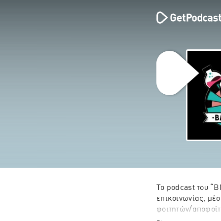
Το podcast του “B
επικοινωνίας, μέσ
φοιτητών/αποφοίτ
των Ιατρικών Εργα