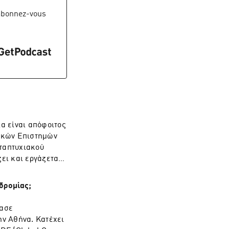
ντα εστιάζονται
εια φαρμάκων,
abonnez-vous
ιολογία και
ς μελετών
ον ελληνικό
τρικής κλινικής
πρόγραμμα
️
-kai-loimwdi-
α είναι απόφοιτος
ρικών Επιστημών
εταπτυχιακού
ει και εργάζεται
η διαδικασία
ύ στο εξωτερικό.
δρομίας;
το εξωτερικό και
 σπουδές του.
δασε
βουλές της για
ην Αθήνα. Κατέχει
 καριέρας.