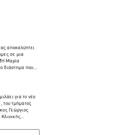
δου των 
μας αποκαλύπτει
ήμες σε μια
 ❗Η Μαρία
το διάστημα που
lacement στο
astle της Αγγλίας
πιστημίου του
ικών (research
ιλάει για το νέο
 στο τμήμα
, του τμήματος
της Novartis.
 κος Γεώργιος
 Κλινικής
ά υπεύθυνος της
 Έρευνας &