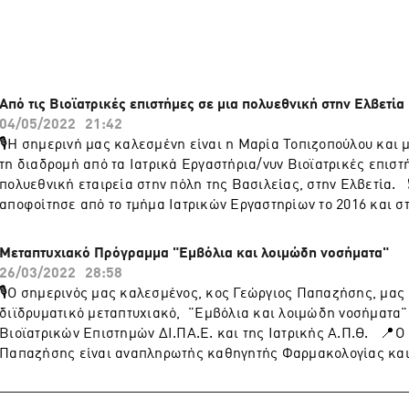
 τα μέλη μας ατομικά, όσο και την ίδια την κοινότητα του κλά
ημών. 

 https://bmlabs.gr/
Από τις Βιοϊατρικές επιστήμες σε μια πολυεθνική στην Ελβετία
04/05/2022
21:42
🎙️H σημερινή μας καλεσμένη είναι η Μαρία Τοπιζοπούλου και 
τη διαδρομή από τα Ιατρικά Εργαστήρια/νυν Βιοϊατρικές επιστ
πολυεθνική εταιρεία στην πόλη της Βασιλείας, στην Ελβετία.
αποφοίτησε από το τμήμα Ιατρικών Εργαστηρίων το 2016 και σ
φοιτούσε ακολούθησε ένα εξάμηνο στο πλαίσιο του Erasmus p
ICaMB (Institute for Cell and Molecular Bioscience) στο Newc
Μεταπτυχιακό Πρόγραμμα "Εμβόλια και λοιμώδη νοσήματα"
το 2017. Έπειτα, φοίτησε σε μεταπτυχιακό πρόγραμμα του πανε
26/03/2022
28:58
Άμστερνταμ και εξειδικεύτηκε στην έρευνα και ανάλυση πολιτ
🎙Ο σημερινός μας καλεσμένος, κος Γεώργιος Παπαζήσης, μας μ
and policy analysis). Το τελευταίο διάστημα, είναι εργαζόμενη
διϊδρυματικό μεταπτυχιακό, "Εμβόλια και λοιμώδη νοσήματα" 
ρυθμιστικών υποθέσεων της παγκόσμιας ανάπτυξης φαρμάκων 
Βιοϊατρικών Επιστημών ΔΙ.ΠΑ.Ε. και της Ιατρικής Α.Π.Θ. 📍Ο
Παπαζήσης είναι αναπληρωτής καθηγητής Φαρμακολογίας και
Φαρμακολογίας του τμήματος Ιατρικής Α.Π.Θ. και επιστημονικ
Μονάδας Κλινικών Ερευνών της Ειδικής Μονάδας Βιοϊατρικής